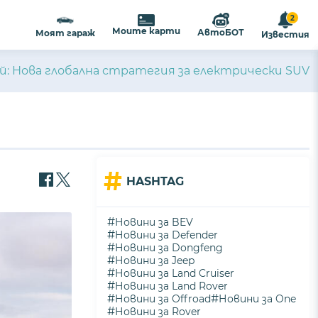
2
Моите карти
АвтоБОТ
Моят гараж
Известия
й: Нова глобална стратегия за електрически SUV
#
HASHTAG
#
Новини за BEV
#
Новини за Defender
#
Новини за Dongfeng
#
Новини за Jeep
#
Новини за Land Cruiser
#
Новини за Land Rover
#
#
Новини за Offroad
Новини за One
#
Новини за Rover