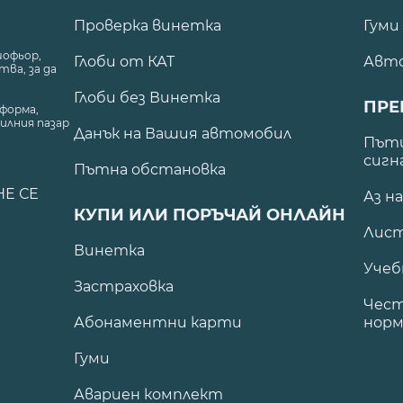
Проверка винетка
Гуми
шофьор,
Глоби от КАТ
Авт
ва, за да
Глоби без Винетка
ПРЕ
форма,
илния пазар
Данък на Вашия автомобил
.
Пъти
сигн
Пътна обстановка
НЕ СЕ
Аз н
КУПИ ИЛИ ПОРЪЧАЙ ОНЛАЙН
Лист
Винетка
Учеб
Застраховка
Чест
Абонаментни карти
норм
Гуми
Авариен комплект