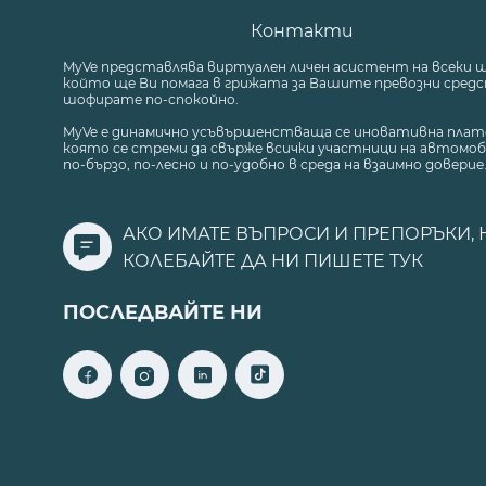
Контакти
MyVe представлява виртуален личен асистент на всеки 
който ще Ви помага в грижата за Вашите превозни средст
шофирате по-спокойно.
MyVe е динамично усъвършенстваща се иновативна плат
която се стреми да свърже всички участници на автомоб
по-бързо, по-лесно и по-удобно в среда на взаимно доверие
АКО ИМАТЕ ВЪПРОСИ И ПРЕПОРЪКИ, 
КОЛЕБАЙТЕ ДА НИ ПИШЕТЕ
ТУК
ПОСЛЕДВАЙТЕ НИ