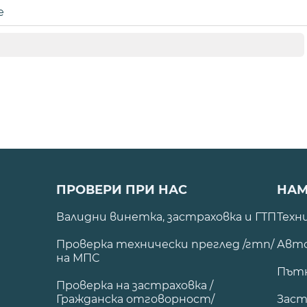
е
ПРОВЕРИ ПРИ НАС
НАМ
Валидни винетка, застраховка и ГТП
Техн
Проверка технически преглед /гтп/
Авто
на МПС
Път
Проверка на застраховка /
Гражданска отговорност/
Заст