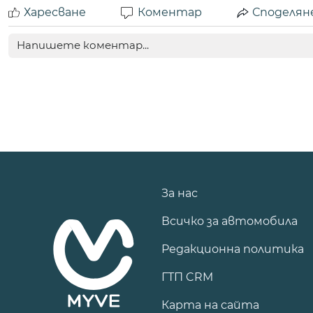
Харесване
Коментар
Споделян
За нас
Всичко за автомобила
Редакционна политика
ГТП CRM
Карта на сайта