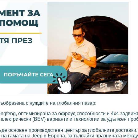
ъобразена с нуждите на глобалния пазар:
ngfeng, оптимизирана за офроуд способности и 4x4 задвиж
 електрически (BEV) варианти и технологии за удължен про
ъде основен производствен център за глобалните доставки.
 на гамата на Jeep в Европа, запълвайки празнината между