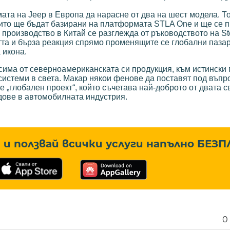
амата на Jeep в Европа да нарасне от два на шест модела. Т
ито ще бъдат базирани на платформата STLA One и ще се 
производство в Китай се разглежда от ръководството на Stel
тта и бърза реакция спрямо променящите се глобални паза
 икона.
исима от северноамериканската си продукция, към истински
системи в света. Макар някои фенове да поставят под въпр
 е „глобален проект“, който съчетава най-доброто от двата с
дове в автомобилната индустрия.
и ползвай всички услуги напълно
БЕЗП
0