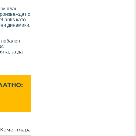
ози план
произвеждат с
lantis като
рни динамики,
 глобален
ос
вята, за да
ЛАТНО:
Коментара