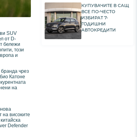
КУПУВАЧИТЕ В САЩ
ВСЕ ПО-ЧЕСТО
ИЗБИРАТ 7-
ГОДИШНИ
АВТОКРЕДИТИ
ови SUV
л от D-
кт бележи
пити, този
Европа и
 бранда чрез
абио Катоне
нкурентната
нени на
 нова
т на високите
 китайска
ver Defender