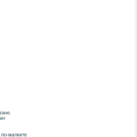
ване.
бег
 по-малките