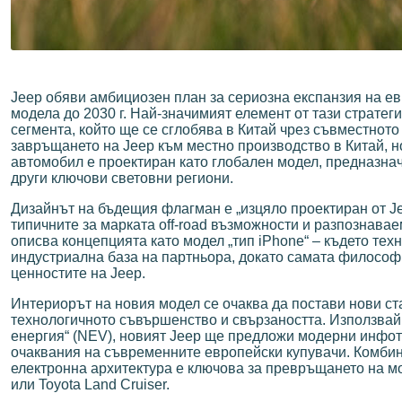
Jeep обяви амбициозен план за сериозна експанзия на ев
модела до 2030 г. Най-значимият елемент от тази стратег
сегмента, който ще се сглобява в Китай чрез съвместното 
завръщането на Jeep към местно производство в Китай, н
автомобил е проектиран като глобален модел, предназначе
други ключови световни региони.
Дизайнът на бъдещия флагман е „изцяло проектиран от Je
типичните за марката off-road възможности и разпознава
описва концепцията като модел „тип iPhone“ – където те
индустриална база на партньора, докато самата философ
ценностите на Jeep.
Интериорът на новия модел се очаква да постави нови ст
технологичното съвършенство и свързаността. Използвайк
енергия“ (NEV), новият Jeep ще предложи модерни инфоте
очаквания на съвременните европейски купувачи. Комбин
електронна архитектура е ключова за превръщането на мо
или Toyota Land Cruiser.