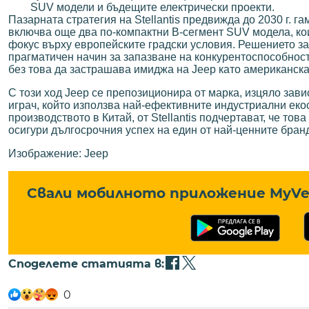
SUV модели и бъдещите електрически проекти.
Пазарната стратегия на Stellantis предвижда до 2030 г. г
включва още два по-компактни B-сегмент SUV модела, ко
фокус върху европейските градски условия. Решението за 
прагматичен начин за запазване на конкурентоспособнос
без това да застрашава имиджа на Jeep като американска
С този ход Jeep се препозиционира от марка, изцяло зав
играч, който използва най-ефективните индустриални еко
производството в Китай, от Stellantis подчертават, че това
осигури дългосрочния успех на един от най-ценните бран
Изображение: Jeep
Свали мобилното приложение MyVe 
Споделете статията в:
0