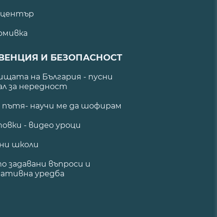
 център
омивка
ВЕНЦИЯ И БЕЗОПАСНОСТ
щата на България - пусни
ал за нередност
а пътя- научи ме да шофирам
овки - видео уроци
ни школи
о задавани въпроси и
ативна уредба