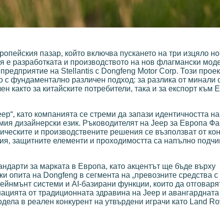
ропейския пазар, който включва пускането на три изцяло н
ия е разработката и производството на нов флагмански моде
предприятие на Stellantis с Dongfeng Motor Corp. Този прое
о с фундаментално различен подход: за разлика от минали о
н както за китайските потребители, така и за експорт към 
ep“, като компанията се стреми да запази идентичността на
емия дизайнерски език. Ръководителят на Jeep за Европа Ф
хническите и производствените решения се възползват от ко
ия, защитните елементи и проходимостта са напълно подчи
андарти за марката в Европа, като акцентът ще бъде върху
и опита на Dongfeng в сегмента на „превозните средства с
йнмънт системи и AI-базирани функции, които да отговаря
ацията от традиционната здравина на Jeep и авангардната
дела в реален конкурент на утвърдени играчи като Land Ro