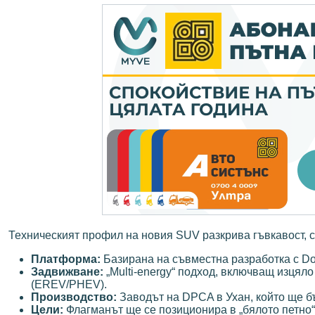
Техническият профил на новия SUV разкрива гъвкавост, с
Платформа:
Базирана на съвместна разработка с Do
Задвижване:
„Multi-energy“ подход, включващ изцяло
(EREV/PHEV).
Производство:
Заводът на DPCA в Ухан, който ще б
Цели:
Флагманът ще се позиционира в „бялото петно“