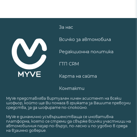
За нас
Всичко за автомобила
Редакционна политика
ГТП CRM
Карта на сайта
Контакти
MyVe представлява виртуален личен асистент на всеки
шофьор, който ще Ви помага в грижата за Вашите превозни
средства, за да шофирате по-спокойно.
MyVe е динамично усъвършенстваща се иновативна
платформа, която се стреми да свърже всички участници на
автомобилния пазар по-бързо, по-лесно и по-удобно в среда
на взаимно доверие.