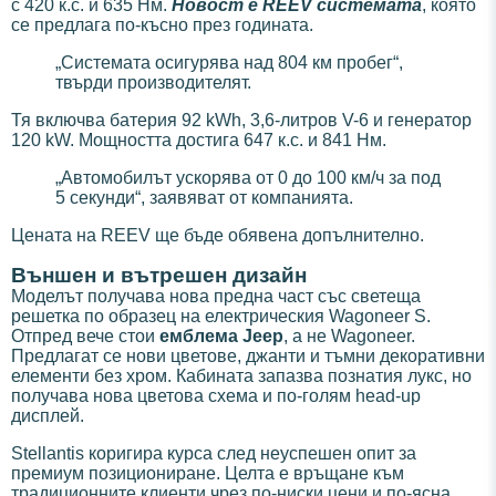
с 420 к.с. и 635 Нм.
Новост е REEV системата
, която
се предлага по-късно през годината.
„Системата осигурява над 804 км пробег“,
твърди производителят.
Тя включва батерия 92 kWh, 3,6-литров V-6 и генератор
120 kW. Мощността достига 647 к.с. и 841 Нм.
„Автомобилът ускорява от 0 до 100 км/ч за под
5 секунди“, заявяват от компанията.
Цената на REEV ще бъде обявена допълнително.
Външен и вътрешен дизайн
Моделът получава нова предна част със светеща
решетка по образец на електрическия Wagoneer S.
Отпред вече стои
емблема Jeep
, а не Wagoneer.
Предлагат се нови цветове, джанти и тъмни декоративни
елементи без хром. Кабината запазва познатия лукс, но
получава нова цветова схема и по-голям head-up
дисплей.
Stellantis коригира курса след неуспешен опит за
премиум позициониране. Целта е връщане към
традиционните клиенти чрез по-ниски цени и по-ясна