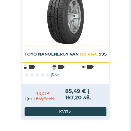
TOYO NANOENERGY VAN
175 R14C
99S
(0.0)
85,49 € |
98,41 € |
167,20 лв.
Цена
192,47 лв.
КУПИ