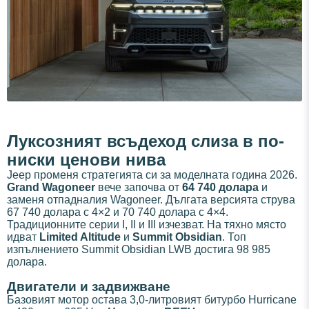
Луксозният всъдеход слиза в по-
ниски ценови нива
Jeep променя стратегията си за моделната година 2026.
Grand Wagoneer
вече започва от
64 740 долара
и
заменя отпадналия Wagoneer. Дългата версията струва
67 740 долара с 4×2 и 70 740 долара с 4×4.
Традиционните серии I, II и III изчезват. На тяхно място
идват
Limited Altitude
и
Summit Obsidian
. Топ
изпълнението Summit Obsidian LWB достига 98 985
долара.
Двигатели и задвижване
Базовият мотор остава 3,0-литровият битурбо Hurricane