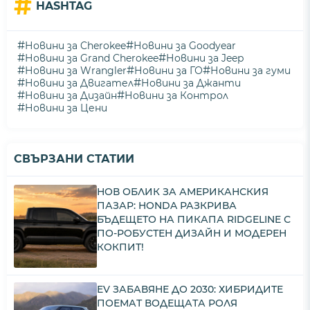
#
HASHTAG
#
#
Новини за Cherokee
Новини за Goodyear
#
#
Новини за Grand Cherokee
Новини за Jeep
#
#
#
Новини за Wrangler
Новини за ГО
Новини за гуми
#
#
Новини за Двигател
Новини за Джанти
#
#
Новини за Дизайн
Новини за Контрол
#
Новини за Цени
СВЪРЗАНИ СТАТИИ
НОВ ОБЛИК ЗА АМЕРИКАНСКИЯ
ПАЗАР: HONDA РАЗКРИВА
БЪДЕЩЕТО НА ПИКАПА RIDGELINE С
ПО-РОБУСТЕН ДИЗАЙН И МОДЕРЕН
КОКПИТ!
EV ЗАБАВЯНЕ ДО 2030: ХИБРИДИТЕ
ПОЕМАТ ВОДЕЩАТА РОЛЯ