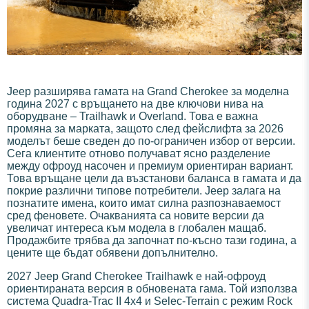
Jeep разширява гамата на Grand Cherokee за моделна
година 2027 с връщането на две ключови нива на
оборудване – Trailhawk и Overland. Това е важна
промяна за марката, защото след фейслифта за 2026
моделът беше сведен до по-ограничен избор от версии.
Сега клиентите отново получават ясно разделение
между офроуд насочен и премиум ориентиран вариант.
Това връщане цели да възстанови баланса в гамата и да
покрие различни типове потребители. Jeep залага на
познатите имена, които имат силна разпознаваемост
сред феновете. Очакванията са новите версии да
увеличат интереса към модела в глобален мащаб.
Продажбите трябва да започнат по-късно тази година, а
цените ще бъдат обявени допълнително.
2027 Jeep Grand Cherokee Trailhawk е най-офроуд
ориентираната версия в обновената гама. Той използва
система Quadra-Trac II 4x4 и Selec-Terrain с режим Rock