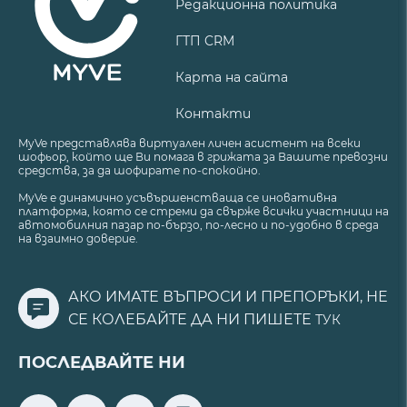
Редакционна политика
ГТП CRM
Карта на сайта
Контакти
MyVe представлява виртуален личен асистент на всеки
шофьор, който ще Ви помага в грижата за Вашите превозни
средства, за да шофирате по-спокойно.
MyVe е динамично усъвършенстваща се иновативна
платформа, която се стреми да свърже всички участници на
автомобилния пазар по-бързо, по-лесно и по-удобно в среда
на взаимно доверие.
АКО ИМАТЕ ВЪПРОСИ И ПРЕПОРЪКИ, НЕ
СЕ КОЛЕБАЙТЕ ДА НИ ПИШЕТЕ
ТУК
ПОСЛЕДВАЙТЕ НИ