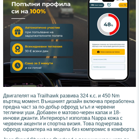
Двигателят на Trailhawk развива 324 к.с. и 450 Nm
въртящ момент. Външният дизайн включва преработена
предна част за по-добър офроуд ъгъл и червени
теглични уши. Добавен е матово-черен капак и 18-
инчови джанти. Интериорът използва Nappa кожа с
червени акценти и спортна визия. Това подчертава
офроуд характера на модела без компромис в комфорта.