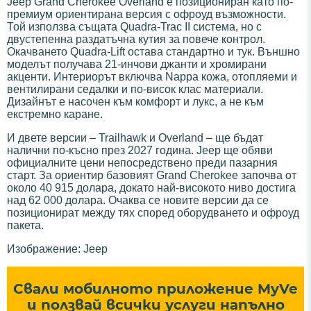
Jeep Grand Cherokee Overland е позициониран като по-
премиум ориентирана версия с офроуд възможности.
Той използва същата Quadra-Trac II система, но с
двустепенна раздатъчна кутия за повече контрол.
Окачването Quadra-Lift остава стандартно и тук. Външно
моделът получава 21-инчови джанти и хромирани
акценти. Интериорът включва Nappa кожа, отопляеми и
вентилирани седалки и по-висок клас материали.
Дизайнът е насочен към комфорт и лукс, а не към
екстремно каране.
И двете версии – Trailhawk и Overland – ще бъдат
налични по-късно през 2027 година. Jeep ще обяви
официалните цени непосредствено преди пазарния
старт. За ориентир базовият Grand Cherokee започва от
около 40 915 долара, докато най-високото ниво достига
над 62 000 долара. Очаква се новите версии да се
позиционират между тях според оборудването и офроуд
пакета.
Изображение: Jeep
Свали мобилното приложение MyVe
и ползвай всички услуги напълно