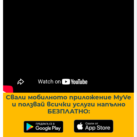
Свали мобилното приложение MyVe
и ползвай всички услуги напълно
БЕЗПЛАТНО: