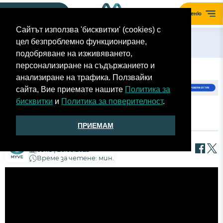
Моят гараж
Меню
Сайтът използва 'бисквитки' (cookies) с
цел безпроблемно функциониране,
Назад
подобряване на изживяването,
персонализиране на съдържанието и
анализиране на трафика. Ползвайки
сайта, Вие приемате нашите
Политика за
бисквитки
и
Политика за поверителност
.
JEEP GRAND CHEROKEE 4XE ПЪРВА ЧАСТ
ПРИЕМАМ
Екип MyVe
09:15 | 20.03.2023
Време за четене: мин.