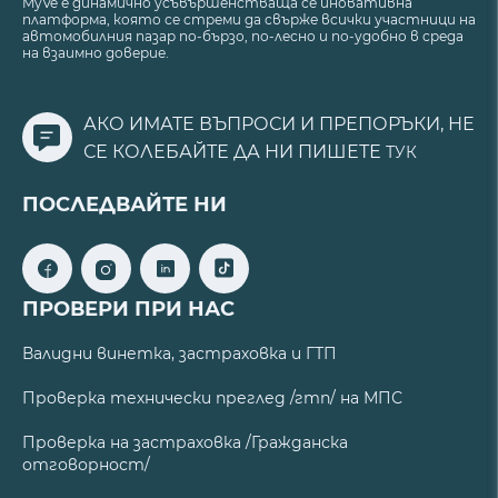
MyVe е динамично усъвършенстваща се иновативна
платформа, която се стреми да свърже всички участници на
автомобилния пазар по-бързо, по-лесно и по-удобно в среда
на взаимно доверие.
АКО ИМАТЕ ВЪПРОСИ И ПРЕПОРЪКИ, НЕ
СЕ КОЛЕБАЙТЕ ДА НИ ПИШЕТЕ
ТУК
ПОСЛЕДВАЙТЕ НИ
ПРОВЕРИ ПРИ НАС
Валидни винетка, застраховка и ГТП
Проверка технически преглед /гтп/ на МПС
Проверка на застраховка /Гражданска
отговорност/