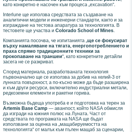
като конкретно е насочен към процеса „excavation“.
Interlune ще използва средствата за създаване на
аналитични модели и инженерни стандарти, както и за
изграждане на тестова апаратура за технологията. В
тестовете ще участва и
Colorado School of Mines
.
Компанията посочва, че изпитанията „
ще се фокусират
върху намаляване на тягата, енергопотреблението и
праха спрямо традиционните техники за
прокопаване на траншеи
“, като конкретните детайли
засега не се разкриват.
Според материала, разработваната технология
първоначално ще се използва за добив на хелий-3 от
лунната повърхност, а по-късно може да бъде разширена
и към други ресурси, включително индустриални метали,
редкоземни елементи и ракетни горива.
Възможна бъдеща употреба е и подготовка на терен за
Artemis Base Camp
— аванпост, който NASA обмисля
да изгради на южния полюс на Луната. Част от
средствата по програмата на NASA ще бъдат
използвани за оценка на „мащабируемостта на
технологията“ от малък към пълен мащаб за сценарии,