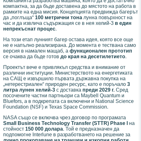
Компанията разработва машина, която да е достатъчно
компактна, за да бъде доставена до мястото на работа в
рамките на една мисия. Концепцията предвижда багерът
да „поглъща“
100 метрични тона
лунна повърхност на
час и да извлича съдържащия се в нея хелий-3
в един
непрекъснат процес
.
На този етап лунният багер остава идея, която все още
не е напълно реализирана. До момента е тествана само
версия в намален мащаб, а
функционален прототип
се очаква да бъде готов
до края на десетилетието
.
Проектът вече е привлякъл средства и внимание от
различни институции. Министерството на енергетиката
на САЩ е извършило първата държавна покупка на
„нетерестриален“ природен ресурс, като е поръчало
3
литра лунен хелий-3
с доставка
преди 2029 г.
Сред
посочените частни партньори са Maybell Quantum и
Bluefors, а в подкрепата са включени и National Science
Foundation (NSF) и Texas Space Commission.
NASA също се включва чрез договор по програмата
Small Business Technology Transfer (STTR) Phase I
на
стойност
150 000 долара
. Той е предназначен да
подпомогне Interlune в разработването на решение за
лунно прокопаване на траншеи и изкопни работи
,