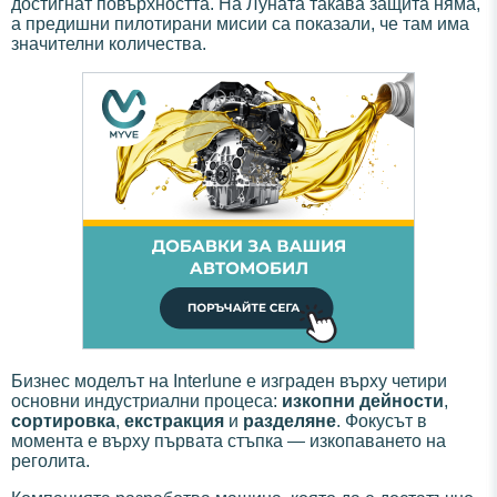
достигнат повърхността. На Луната такава защита няма,
а предишни пилотирани мисии са показали, че там има
значителни количества.
Бизнес моделът на Interlune е изграден върху четири
основни индустриални процеса:
изкопни дейности
,
сортировка
,
екстракция
и
разделяне
. Фокусът в
момента е върху първата стъпка — изкопаването на
реголита.