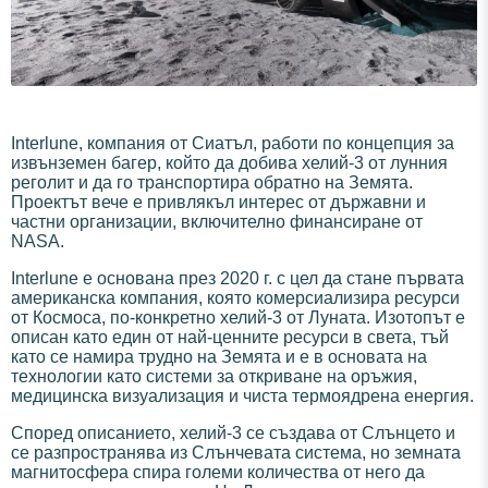
Interlune, компания от Сиатъл, работи по концепция за
извънземен багер, който да добива хелий-3 от лунния
реголит и да го транспортира обратно на Земята.
Проектът вече е привлякъл интерес от държавни и
частни организации, включително финансиране от
NASA.
Interlune е основана през 2020 г. с цел да стане първата
американска компания, която комерсиализира ресурси
от Космоса, по-конкретно хелий-3 от Луната. Изотопът е
описан като един от най-ценните ресурси в света, тъй
като се намира трудно на Земята и е в основата на
технологии като системи за откриване на оръжия,
медицинска визуализация и чиста термоядрена енергия.
Според описанието, хелий-3 се създава от Слънцето и
се разпространява из Слънчевата система, но земната
магнитосфера спира големи количества от него да