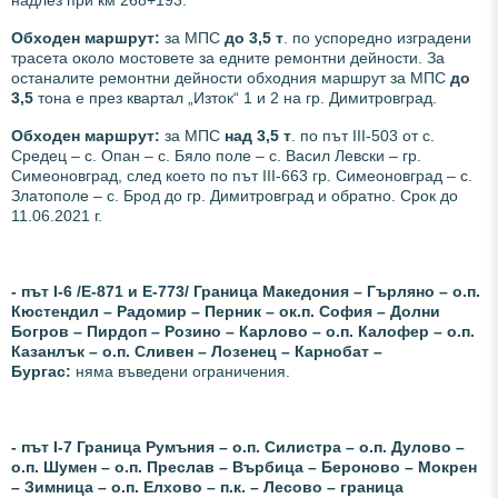
надлез при км 268+193.
Обходен маршрут:
за МПС
до 3,5 т
. по успоредно изградени
трасета около мостовете за едните ремонтни дейности. За
останалите ремонтни дейности обходния маршрут за МПС
до
3,5
тона е през квартал „Изток“ 1 и 2 на гр. Димитровград.
Обходен маршрут:
за МПС
над 3,5 т
. по път III-503 от с.
Средец – с. Опан – с. Бяло поле – с. Васил Левски – гр.
Симеоновград, след което по път III-663 гр. Симеоновград – с.
Златополе – с. Брод до гр. Димитровград и обратно. Срок до
11.06.2021 г.
- път І-6 /Е-871 и Е-773/ Граница Македония – Гърляно – о.п.
Кюстендил – Радомир – Перник – ок.п. София – Долни
Богров – Пирдоп – Розино – Карлово – о.п. Калофер – о.п.
Казанлък – о.п. Сливен – Лозенец – Карнобат –
Бургас:
няма въведени ограничения.
- път І-7 Граница Румъния – о.п. Силистра – о.п. Дулово –
о.п. Шумен – о.п. Преслав – Върбица – Бероново – Мокрен
– Зимница – о.п. Елхово – п.к. – Лесово – граница