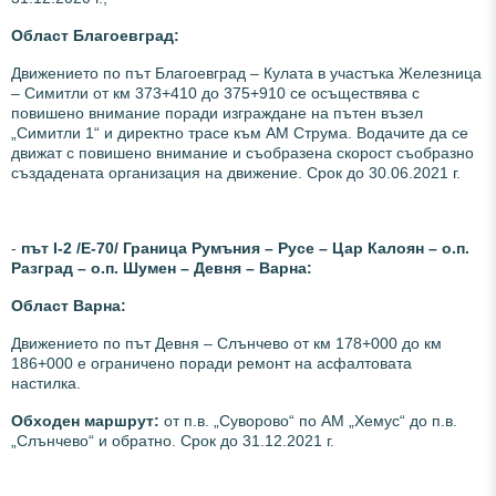
Област Благоевград:
Движението по път Благоевград – Кулата в участъка Железница
– Симитли от км 373+410 до 375+910 се осъществява с
повишено внимание поради изграждане на пътен възел
„Симитли 1“ и директно трасе към АМ Струма. Водачите да се
движат с повишено внимание и съобразена скорост съобразно
създадената организация на движение. Срок до 30.06.2021 г.
-
път І-2 /Е-70/ Граница Румъния – Русе – Цар Калоян – о.п.
Разград – о.п. Шумен – Девня – Варна:
Област Варна:
Движението по път Девня – Слънчево от км 178+000 до км
186+000 е ограничено поради ремонт на асфалтовата
настилка.
Обходен маршрут:
от п.в. „Суворово“ по АМ „Хемус“ до п.в.
„Слънчево“ и обратно. Срок до 31.12.2021 г.