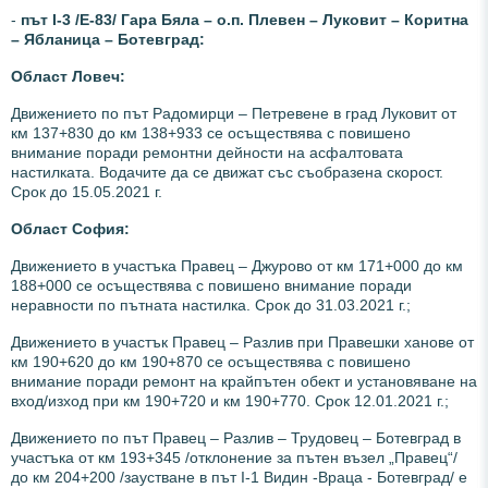
-
път І-3 /Е-83/ Гара Бяла – о.п. Плевен – Луковит – Коритна
– Ябланица – Ботевград:
Област Ловеч:
Движението по път Радомирци – Петревене в град Луковит от
км 137+830 до км 138+933 се осъществява с повишено
внимание поради ремонтни дейности на асфалтовата
настилката. Водачите да се движат със съобразена скорост.
Срок до 15.05.2021 г.
Област София:
Движението в участъка Правец – Джурово от км 171+000 до км
188+000 се осъществява с повишено внимание поради
неравности по пътната настилка. Срок до 31.03.2021 г.;
Движението в участък Правец – Разлив при Правешки ханове от
км 190+620 до км 190+870 се осъществява с повишено
внимание поради ремонт на крайпътен обект и установяване на
вход/изход при км 190+720 и км 190+770.
Срок 12.01.2021 г.;
Движението по път Правец – Разлив – Трудовец – Ботевград в
участъка от км 193+345 /отклонение за пътен възел „Правец“/
до км 204+200 /заустване в път І-1 Видин -Враца - Ботевград/ е