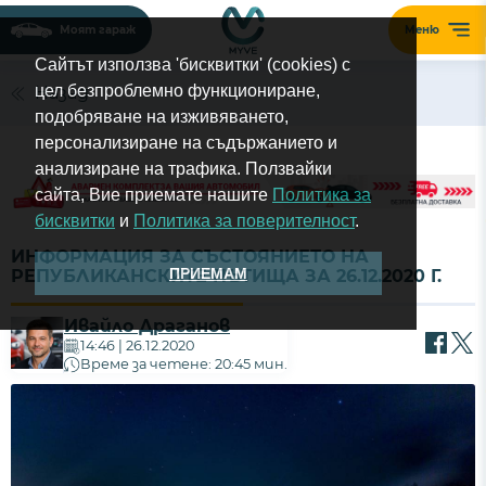
Моят гараж
Меню
Сайтът използва 'бисквитки' (cookies) с
цел безпроблемно функциониране,
Назад
подобряване на изживяването,
персонализиране на съдържанието и
анализиране на трафика. Ползвайки
сайта, Вие приемате нашите
Политика за
бисквитки
и
Политика за поверителност
.
ИНФОРМАЦИЯ ЗА СЪСТОЯНИЕТО НА
ПРИЕМАМ
РЕПУБЛИКАНСКИТЕ ПЪТИЩА ЗА 26.12.2020 Г.
Ивайло Драганов
14:46 | 26.12.2020
Време за четене: 20:45 мин.