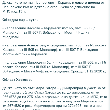
Движението по път Черноочене – Кърджали
само в посока
от
Черноочене към Кърджали е ограничено за движение на
МПС
над 15 т.
Обходни маршрути:
- направление Хасково – Кърджали: път І-5, път ІІІ-505 (с.
Манастир), път ІІІ-507 Г. Войводино – Мост – Чифлик –
Кърджали.
- направление Асеновград – Кърджали: път ІІ-58, път І-5 посока
Хасково, път ІІІ-505 (с. Манастир), път ІІІ-507 Г. Войводино –
Мост – Чифлик – Кърджали.
- направление Минерални бани – Кърджали: път ІІІ-506, път І-5
посока Хасково, път ІІІ-505 (с. Манастир), път ІІІ-507 Г.
Войводино – Мост – Чифлик – Кърджали. Срок до 31.12.2020 г.;
Област Хасково:
Движението по път Стара Загора – Димитровград в участъка от
границата с област Стара Загора до гр. Димитровград от км
266+572 до км 275+434 е ограничено за движение на МПС, като
ремонтните дейности са на мостовете над река Мартинка при
км 267+520 и река Меричлерска при км 272+926, както и при