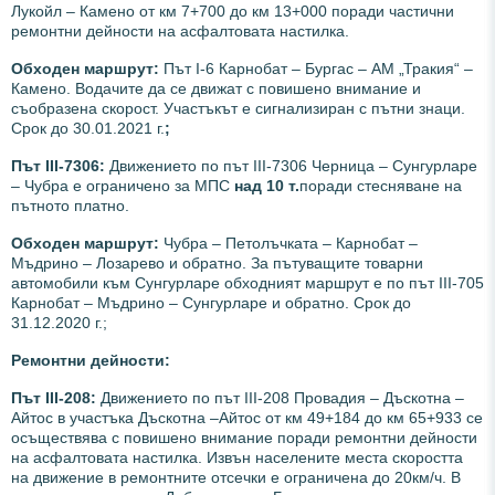
Лукойл – Камено от км 7+700 до км 13+000 поради частични
ремонтни дейности на асфалтовата настилка.
Обходен маршрут:
Път I-6 Карнобат – Бургас – АМ „Тракия“ –
Камено. Водачите да се движат с повишено внимание и
съобразена скорост. Участъкът е сигнализиран с пътни знаци.
Срок до 30.01.2021 г.
;
Път III-7306:
Движението по път ІІІ-7306 Черница – Сунгурларе
– Чубра е ограничено за МПС
над 10 т.
поради стесняване на
пътното платно.
Обходен маршрут:
Чубра – Петолъчката – Карнобат –
Мъдрино – Лозарево и обратно. За пътуващите товарни
автомобили към Сунгурларе обходният маршрут е по път III-705
Карнобат – Мъдрино – Сунгурларе и обратно. Срок до
31.12.2020 г.;
Ремонтни дейности:
Път III-208:
Движението по път ІІІ-208 Провадия – Дъскотна –
Айтос в участъка Дъскотна –Айтос от км 49+184 до км 65+933 се
осъществява с повишено внимание поради ремонтни дейности
на асфалтовата настилка. Извън населените места скоростта
на движение в ремонтните отсечки е ограничена до 20км/ч. В