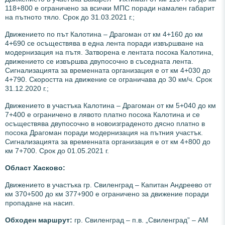
118+800 е ограничено за всички МПС поради намален габарит
на пътното тяло. Срок до 31.03.2021 г.;
Движението по път Калотина – Драгоман от км 4+160 до км
4+690 се осъществява в една лента поради извършване на
модернизация на пътя. Затворена е лентата посока Калотина,
движението се извършва двупосочно в съседната лента.
Сигнализацията за временната организация е от км 4+030 до
4+790. Скоростта на движение се ограничава до 30 км/ч. Срок
31.12.2020 г.;
Движението в участъка Калотина – Драгоман от км 5+040 до км
7+400 е ограничено в лявото платно посока Калотина и се
осъществява двупосочно в новоизграденото дясно платно в
посока Драгоман поради модернизация на пътния участък.
Сигнализацията за временната организация е от км 4+800 до
км 7+700. Срок до 01.05.2021 г.
Област Хасково:
Движението в участъка гр. Свиленград – Капитан Андреево от
км 370+500 до км 377+900 е ограничено за движение поради
пропадане на насип.
Обходен маршрут:
гр. Свиленград – п.в. „Свиленград” – АМ