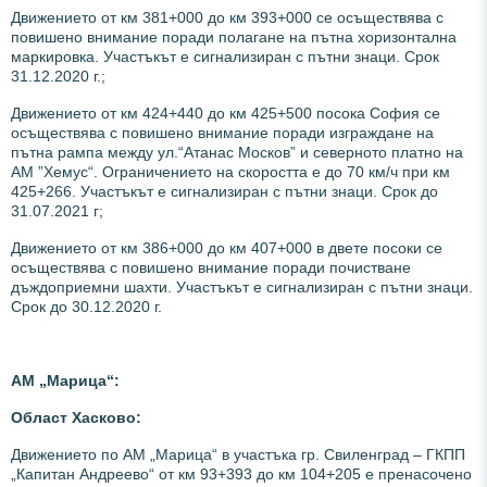
Движението от км 381+000 до км 393+000 се осъществява с
повишено внимание поради полагане на пътна хоризонтална
маркировка. Участъкът е сигнализиран с пътни знаци. Срок
31.12.2020 г.;
Движението от км 424+440 до км 425+500 посока София се
осъществява с повишено внимание поради изграждане на
пътна рампа между ул.“Атанас Москов” и северното платно на
АМ ”Хемус“. Ограничението на скоростта е до 70 км/ч при км
425+266. Участъкът е сигнализиран с пътни знаци. Срок до
31.07.2021 г;
Движението от км 386+000 до км 407+000 в двете посоки се
осъществява с повишено внимание поради почистване
дъждоприемни шахти. Участъкът е сигнализиран с пътни знаци.
Срок до 30.12.2020 г.
АМ „Марица“:
Област Хасково:
Движението по АМ „Марица“ в участъка гр. Свиленград – ГКПП
„Капитан Андреево“ от км 93+393 до км 104+205 е пренасочено