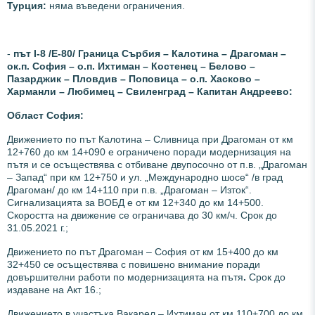
Турция:
няма въведени ограничения.
-
път І-8 /Е-80/ Граница Сърбия – Калотина – Драгоман –
ок.п. София – о.п. Ихтиман – Костенец – Белово –
Пазарджик – Пловдив – Поповица – о.п. Хасково –
Харманли – Любимец – Свиленград – Капитан Андреево:
Област София:
Движението по път Калотина – Сливница
при Драгоман
от км
12+760 до км 14+090 е ограничено поради модернизация на
пътя и се осъществява с отбиване двупосочно от п.в. „Драгоман
– Запад“ при км 12+750 и ул. „Международно шосе“ /в град
Драгоман/ до км 14+110 при п.в. „Драгоман – Изток“.
Сигнализацията за ВОБД е от км 12+340 до км 14+500.
Скоростта на движение се ограничава до 30 км/ч. Срок до
31.05.2021 г.;
Движението по
път Драгоман – София
от км 15+400 до км
32+450 се осъществява с повишено внимание поради
довършителни работи по модернизацията на пътя
.
Срок до
издаване на Акт 16.;
Движението в участъка Вакарел – Ихтиман от км 110+700 до км