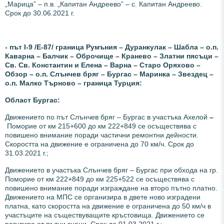
„Марица” – п.в. „Капитан Андреево” – с. Капитан Андреево.
Срок до 30.06.2021 г.
- път І-9 /Е-87/ граница Румъния – Дуранкулак – Шабла – о.п.
Каварна – Балчик – Оброчище – Кранево – Златни пясъци –
Св. Св. Константин и Елена – Варна – Старо Оряхово –
Обзор – о.п. Слънчев бряг – Бургас – Маринка – Звездец –
о.п. Малко Търново – граница Турция:
Област Бургас:
Движението по път Слънчев бряг – Бургас в участъка Ахелой
–
Поморие от км 215+600 до км 222+849 се осъществява с
повишено внимание поради частични ремонтни дейности.
Скоростта на движение е ограничена до 70 км/ч. Срок до
31.03.2021 г.;
Движението в участъка Слънчев бряг – Бургас при обхода на гр.
Поморие от км 222+849 до км 225+522 се осъществява с
повишено внимание поради изграждане на второ пътно платно.
Движението на МПС се организира в двете ново изградени
платна, като скоростта на движение е ограничена до 50 км/ч в
участъците на съществуващите кръстовища. Движението се