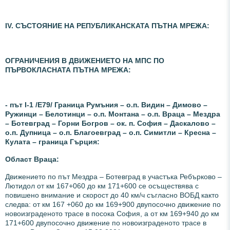
ІV. СЪСТОЯНИЕ НА РЕПУБЛИКАНСКАТА ПЪТНА МРЕЖА:
ОГРАНИЧЕНИЯ В ДВИЖЕНИЕТО НА МПС ПО
ПЪРВОКЛАСНАТА ПЪТНА МРЕЖА:
- път I-1 /Е79/ Граница Румъния – о.п. Видин – Димово –
Ружинци – Белотинци – о.п. Монтана – о.п. Враца – Мездра
– Ботевград – Горни Богров – ок. п. София – Даскалово –
о.п. Дупница – о.п. Благоевград – о.п. Симитли – Кресна –
Кулата – граница Гърция:
О
бласт Враца:
Движението по път Мездра – Ботевград в участъка Ребърково –
Лютидол от км 167+060 до км 171+600 се осъществява с
повишено внимание и скорост до 40 км/ч съгласно ВОБД както
следва: от км 167 +060 до км 169+900 двупосочно движение по
новоизграденото трасе в посока София, а от км 169+940 до км
171+600 двупосочно движение по новоизграденото трасе в