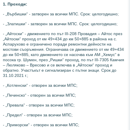
1. Проходи:
- „Върбишки“ - затворен за всички МПС. Срок: целогодишно;
- „Златишки“ - затворен за всички МПС. Срок: целогодишно;
- „Айтоски“ - движението по път III-208 Провадия – Айтос през
„Айтоски“ проход от км 49+434 до км 50+885 в района на с.
Аспарухово е ограничено поради ремонтни дейности на
мостови съоръжения. Ограничава се движението от км 49+434
до км 50+885, като движението се насочва към АМ „Хемус“ в
посока гр. Шумен, през „Ришки“ проход, по път III-7305 Камчия
– Люляково – Вресово и се включва в „Айтоски“ проход и
обратно. Участъкът е сигнализиран с пътни знаци. Срок до
31.10.2021 г.;
- „Котленски“ - отворен за всички МПС;
- „Печинско“ - отворен за всички МПС;
- „Превала“ - отворен за всички МПС;
- „Предел“ - отворен за всички МПС;
- „Приморски“ - отворен за всички МПС;