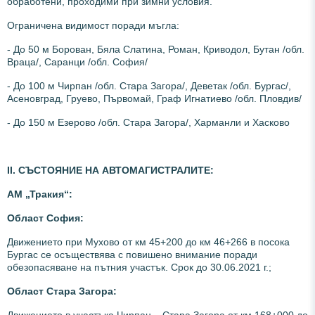
обработени, проходими при зимни условия.
Ограничена видимост поради мъгла:
- До 50 м Борован, Бяла Слатина, Роман, Криводол, Бутан /обл.
Враца/, Саранци /обл. София/
- До 100 м Чирпан /обл. Стара Загора/, Деветак /обл. Бургас/,
Асеновград, Груево, Първомай, Граф Игнатиево /обл. Пловдив/
- До 150 м Езерово /обл. Стара Загора/, Харманли и Хасково
ІІ. СЪСТОЯНИЕ НА АВТОМАГИСТРАЛИТЕ:
АМ „Тр
акия“:
Област София:
Движението при Мухово от км 45+200 до км 46+266 в посока
Бургас се осъществява с повишено внимание поради
обезопасяване на пътния участък. Срок до 30.06.2021 г.;
Област Стара Загора: