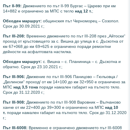
Път II-99:
Движението по път ІІ-99 Бургас – Царево при км
14+882 е ограничено за МПС с тегло
над 12 т.
;
Обходен маршрут:
общинския път Черноморец – Созопол.
Срок до 30.09.2021 г.;
Път III-208:
Временно движението по път ІІІ-208 през „Айтоски“
проход от кръстовището за с. Вишна до улица в с. Дъскотна от
км 67+068 до км 69+625 е ограничено поради ремонтни
дейности на асфалтовата настилка.
Обходен маршрут:
с. Вишна – с. Планиница – с. Дъскотна и
обратно. Срок до 23.10.2021 г.;
Път III-906:
Движение по път III-906 Паницово – Гюльовца /
„Дюлински“ проход/ от км 14+100 до км 32+950 е ограничено за
МПС
над 3,5 тона
поради намален габарит на пътното тяло.
Срок до 31.12.2020 г.;
Път III-908:
Движението по път III-908 Варовник – Вълчаново
ханче от км 22+400 до 39+300 е ограничено на МПС
над 10
т.
поради намален габарит на пътното тяло. Срок до 31.12.2020
г.;
Път III-6008:
Временно е ограничено движението път III-6008