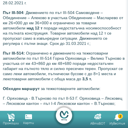
28.02.2021 г.
Път III-504
: Движението по път III-504 Самоводене –
Обединение – Алеково в участъка Обединение – Масларево от
км 26+000 до км 36+000 е ограничено за товарни
автомобили
над 12 т
поради недостатъчна носимоспособност
на пътната конструкция. Товарни автомобили над 12 т се
пропускат само в извънредни ситуации. Движението се
регулира с пътни знаци. Срок до 31.03.2021 г.;
Път ІІІ-514:
Ограничено е движението на тежкотоварни
автомобили по път ІІІ-514 Горна Оряховица – Велико Търново в
участъка от км 43+860 до км 48+680 поради недостатъчен
габарит на пътното тяло и силно пресечен терен. Пропускат се
само леки автомобили, пътнически бусове с до 8+1 места и
лекотоварни автомобили с обща маса до
3,5 т.
Обходен маршрут
за тежкотоварните автомобили:
Г. Оряховица - В.Търново по път II-53 Г. Оряховица – Лясковец
– Лясковски кантон – път I-4 Лясковски кантон – В.Търново;
В. Търново – Г.Оряховица – път I-4 В. Търново – Лясковски
2
кантон – път II-53 Лясковски кантон – Лясковец – Г. Оряховица.
Карти
Срок до 31.03.2021 г.;
Промоции
АвтоБОТ
Известия