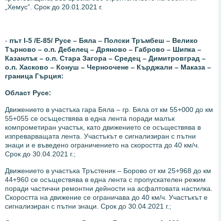
„Хемус”. Срок до 20.01.2021 г.
-
път І-5 /Е-85/ Русе – Бяла – Полски Тръмбеш – Велико
Търново – о.п. Дебелец – Дряново – Габрово – Шипка –
Казанлък – о.п. Стара Загора – Средец – Димитровград –
о.п. Хасково – Конуш – Черноочене – Кърджали – Маказа –
граница Гърция:
Област Русе:
Движението в участъка гара Бяла – гр. Бяла от км 55+000 до км
55+055 се осъществява в една лента поради малък
компрометиран участък, като движението се осъществява в
изпреварващата лента. Участъкът е сигнализиран с пътни
знаци и е въведено ограничението на скоростта до 40 км/ч.
Срок до 30.04.2021 г.;
Движението в участъка Тръстеник – Борово от км 25+968 до км
44+960 се осъществява в една лента с пропускателен режим
поради частични ремонтни дейности на асфалтовата настилка.
Скоростта на движение се ограничава до 40 км/ч. Участъкът е
сигнализиран с пътни знаци. Срок до 30.04.2021 г.;