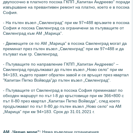
двупосочно в платното посока ГКПП „Капитан Андреево“ поради
извършване на превантивен ремонт на платно, което е в посока
София.
- На пътен възел „Свиленград“ при км 97+488 връзките в посока
София и посока Свиленград са ограничени за пътуващите от
Свиленград към АМ „Марица“.
- Движещите се по АМ „Марица“ в посока Свиленград могат да
преминат през пътен възел „Свиленград“ при км 97+488 и да
пътуват към гр. Свиленград.
- Пътуващите по направление ГКПП „Капитан Андреево“ –
Свиленград продължават до пътен възел „Ново село“ при км
94+183, където правят обратен завой и се връщат през квартал
"Капитан Петко Войвода"до пътен възел „Свиленград“.
- Пътуващите от Свиленград в посока София преминават по
обходен маршрут по път I-8 до кръстовище при км 366+800 с
път II-80 през квартал „Капитан Петко Войвода“, след което
продължават по път II-80 до пътен възел „Ново село“ на АМ
„Марица“ при км 94+183. Срок до 31.01.2021 г.
АМ „Черно море“:
Няма въведени ограничения.