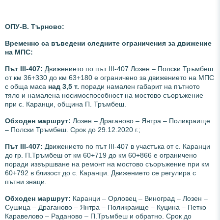
ОПУ-В. Търново:
Временно са въведени следните ограничения за движение
на МПС:
Път III-407:
Движението по път ІІІ-407 Лозен – Полски Тръмбеш
от км 36+330 до км 63+180 е ограничено за движението на МПС
с обща маса
над 3,5 т.
поради намален габарит на пътното
тяло и намалена носимоспособност на мостово съоръжение
при с. Каранци, община П. Тръмбеш.
Обходен маршрут:
Лозен – Драганово – Янтра – Поликраище
– Полски Тръмбеш. Срок до 29.12.2020 г.;
Път III-407:
Движението по път III-407 в участъка от с. Каранци
до гр. П.Тръмбеш от км 60+719 до км 60+866 е ограничено
поради извършване на ремонт на мостово съоръжение при км
60+792 в близост до с. Каранци. Движението се регулира с
пътни знаци.
Обходен маршрут:
Каранци – Орловец – Виноград – Лозен –
Сушица – Драганово – Янтра – Поликраище – Куцина – Петко
Каравелово – Раданово – П.Тръмбеш и обратно. Срок до