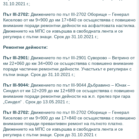
31.10.2021 г.;
Път III-2702:
Движението по път III-2702 Оборище – Генерал
Киселово от км 9+900 до км 17+840 се осъществява с повишено
внимание поради ремонтни дейности на асфалтовата настилка.
Движението на МПС се извършва в свободната лента и се
регулира с пътни знаци. Срок до 31.10.2021 г.;
Ремонтни дейности:
Път III-2901:
Движението по път III-2901 Суворово – Ветрино от
км 22+060 до км 34+000 се осъществява с повишено внимание
поради частични ремонтни дейности. Участъкът е регулиран с
пътни знаци. Срок до 31.10.2021 г.;
Път III-9044:
Движението по път III-9044 Дъбравино – Юнак –
Синдел от км 12+209 до км 12+689 се осъществява с повишено
внимание поради ремонтни дейности на ж.п. прелез при гара
„Синдел“ . Срок до 13.05.2021 г.;
Път III-2702:
Движението по път III-2702 Оборище – Генерал
Киселово от км 9+900 до км 17+840 се осъществява с повишено
внимание поради превантивен ремонт на пътното платно.
Движението на МПС се извършва в свободната лента и се
регулира с пътни знаци. Срок до 31.10.2021 г.