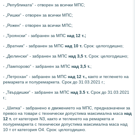
- „Републиката“ - отворен за всички МПС;
- „Ришки“ - отворен за всички МПС;
- „Рожен“ - отворен за всички МПС;
- „Троянски“ - забранен за МПС
над 12 т.;
- „Вратник“ - забранен за МПС
над 10 т.
Срок: целогодишно;
- „Дюлински“ - забранен за МПС
над 3,5 т.
Срок: целогодишно;
- „Пампорово“ - забранен за МПС
над 3,5 т.
;
- „Петрохан“ - забранен за МПС
над 12 т.,
както и тегленето на
ремаркета и полуремаркета. Срок до 31.03.2021 г.;
- „Твърдишки“ - забранен за МПС
над
3.5 т.
Срок до 31.03.2021
г.;
- „Шипка“ - забранено е движението на МПС, предназначени за
превоз на товари с технически допустима максимална маса
над
12 т.
от категория N3, както и тегленето на ремаркета и
полуремаркета с технически допустима максимална маса над
10 т от категория О4. Срок: целогодишно.