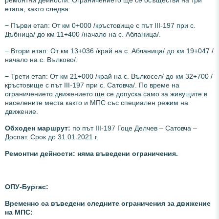
ремонтни дейности. Ограничението ще се осъществи на три
етапа, както следва:
− Първи етап: От км 0+000 /кръстовище с път III-197 при с.
Дъбница/ до км 11+400 /начало на с. Абланица/.
− Втори етап: От км 13+036 /край на с. Абланица/ до км 19+047 /
начало на с. Вълково/.
− Трети етап: От км 21+000 /край на с. Вълкосел/ до км 32+700 /
кръстовище с път III-197 при с. Сатовча/. По време на
ограничението движението ще се допуска само за живущите в
населените места както и МПС със специален режим на
движение.
Обходен маршрут:
по път III-197 Гоце Делчев – Сатовча –
Доспат. Срок до 31.01.2021 г.
Ремонтни дейности: няма въведени ограничения.
ОПУ-Бургас:
Временно са въведени следните ограничения за движение
на МПС: