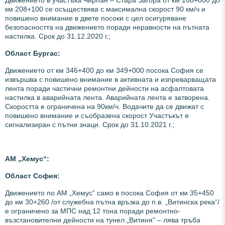
Движението в участъка Чирпан – Стара Загора от км 168+000 до
км 208+100 се осъществява с максимална скорост 90 км/ч и
повишено внимание в двете посоки с цел осигуряване
безопасността на движението поради неравности на пътната
настилка. Срок до 31.12.2020 г.;
Област Бургас:
Движението от км 346+400 до км 349+000 посока София се
извършва с повишено внимание в активната и изпреварващата
лента поради частични ремонтни дейности на асфалтовата
настилка в аварийната лента. Аварийната лента е затворена.
Скоростта е ограничена на 90км/ч. Водачите да се движат с
повишено внимание и съобразена скорост Участъкът е
сигнализиран с пътни знаци. Срок до 31.10.2021 г.;
АМ „Хемус“:
Област София:
Движението по АМ „Хемус“ само в посока София от км 35+450
до км 30+260 /от служебна пътна връзка до п.в. „Витинска река“/
е ограничено за МПС над 12 тона поради ремонтно-
възстановителни дейности на тунел „Витиня" – лява тръба