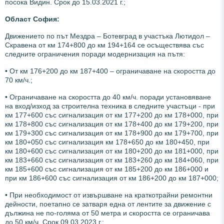
посока Видин. Срок до 15.03.2021 г.;
О
бласт София:
Движението по път Мездра – Ботевград в участъка Лютидол –
Скравена от км 174+800 до км 194+164 се осъществява със
следните ограничения поради модернизация на пътя:
• От км 176+200 до км 187+400 – ограничаване на скоростта до
70 км/ч.;
• Ограничаване на скоростта до 40 км/ч. поради установяване
на вход/изход за строителна техника в следните участъци - при
км 177+600 със сигнализация от км 177+200 до км 178+000, при
км 178+800 със сигнализация от км 178+400 до км 179+200, при
км 179+300 със сигнализация от км 178+900 до км 179+700, при
км 180+050 със сигнализация км 178+650 до км 180+450, при
км 180+600 със сигнализация от км 180+200 до км 181+000, при
км 183+660 със сигнализация от км 183+260 до км 184+060, при
км 185+600 със сигнализация от км 185+200 до км 186+000 и
при км 186+600 със сигнализация от км 186+200 до км 187+000;
• При необходимост от извършване на краткотрайни ремонтни
дейности, поетапно се затваря една от лентите за движение с
дължина не по-голяма от 50 метра и скоростта се ограничава
до 50 км/ч. Срок 09.03.2023 г.;