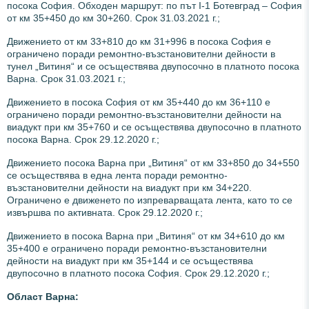
посока София. Обходен маршрут: по път I-1 Ботевград – София
от км 35+450 до км 30+260. Срок 31.03.2021 г.;
Движението от км 33+810 до км 31+996 в посока София е
ограничено поради ремонтно-възстановителни дейности в
тунел „Витиня“ и се осъществява двупосочно в платното посока
Варна. Срок 31.03.2021 г.;
Движението в посока София от км 35+440 до км 36+110 е
ограничено поради ремонтно-възстановителни дейности на
виадукт при км 35+760 и се осъществява двупосочно в платното
посока Варна. Срок 29.12.2020 г.;
Движението посока Варна при „Витиня“ от км 33+850 до 34+550
се осъществява в една лента поради ремонтно-
възстановителни дейности на виадукт при км 34+220.
Ограничено е движенето по изпреварващата лента, като то се
извършва по активната. Срок 29.12.2020 г.;
Движението в посока Варна при „Витиня“ от км 34+610 до км
35+400 е ограничено поради ремонтно-възстановителни
дейности на виадукт при км 35+144 и се осъществява
двупосочно в платното посока София. Срок 29.12.2020 г.;
Област Варна: