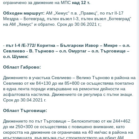
ограничено за движение на МПС
над 12 т.
Обходен маршрут:
АМ „Хемус“ п.в. „Правец“, по път ІІ-17
Мездра – Ботевград, пътен възел І-3, пътен възел „Ботевград“
на АМ „Хемус“ и обратно. Срок до 30.06.2021 г.;
-
път І-4 /Е-772/ Коритна – Български Извор – Микре – о.п.
Севлиево - В. Търново – о.п. Омуртаг – о.п. Търговище –
о.п. Шумен:
Област Габрово:
Движението в участъка Севлиево – Велико Търново в района на
Севлиево от км 84+130 до км 85+800 се осъществява поетапно
в една лента поради извършване на ремонтни дейности на
асфалтовата настилка. Движението се регулира с пътни знаци.
Срок до 30.04.2021 г.
Област Търговище:
Движението по път Търговище – Белокопитово от км 244+462
до км 250+300 се осъществява с повишено внимание, като
скоростта на движение се ограничава на 40 км/час в района на
кръстовищата, във връзка със строителството на обект АМ