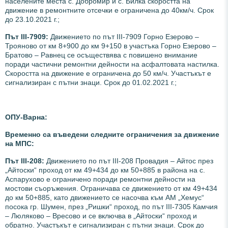
населените места с. Добромир и с. Билка скоростта на
движение в ремонтните отсечки е ограничена до 40км/ч. Срок
до 23.10.2021 г.;
Път ІІІ-7909:
Движението по път III-7909 Горно Езерово –
Трояново от км 8+900 до км 9+150 в участъка Горно Езерово –
Братово – Равнец се осъществява с повишено внимание
поради частични ремонтни дейности на асфалтовата настилка.
Скоростта на движение е ограничена до 50 км/ч. Участъкът е
сигнализиран с пътни знаци. Срок до 01.02.2021 г.;
ОПУ-Варна:
Временно са въведени следните ограничения за движение
на МПС:
Път III-208:
Движението по път III-208 Провадия – Айтос през
„Айтоски“ проход от км 49+434 до км 50+885 в района на с.
Аспарухово е ограничено поради ремонтни дейности на
мостови съоръжения. Ограничава се движението от км 49+434
до км 50+885, като движението се насочва към АМ „Хемус“
посока гр. Шумен, през „Ришки“ проход, по път III-7305 Камчия
– Люляково – Вресово и се включва в „Айтоски“ проход и
обратно. Участъкът е сигнализиран с пътни знаци. Срок до