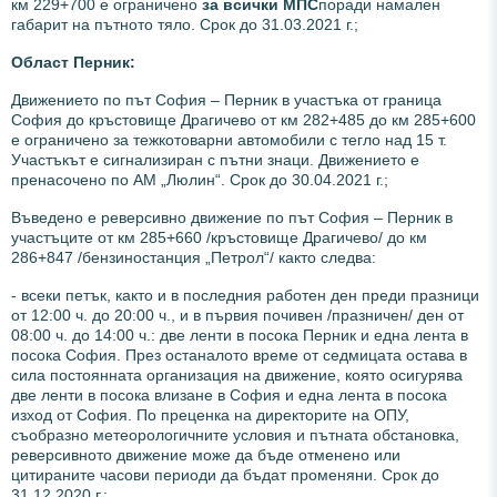
км 229+700 е ограничено
за всички МПС
поради намален
габарит на пътното тяло. Срок до 31.03.2021 г.;
Област Перник:
Движението по път София – Перник в участъка от граница
София до кръстовище Драгичево от км 282+485 до км 285+600
е ограничено за тежкотоварни автомобили с тегло над 15 т.
Участъкът е сигнализиран с пътни знаци. Движението е
пренасочено по АМ „Люлин“. Срок до 30.04.2021 г.;
Въведено е реверсивно движение по път София – Перник в
участъците от км 285+660 /кръстовище Драгичево/ до км
286+847 /бензиностанция „Петрол“/ както следва:
- всеки петък, както и в последния работен ден преди празници
от 12:00 ч. до 20:00 ч., и в първия почивен /празничен/ ден от
08:00 ч. до 14:00 ч.: две ленти в посока Перник и една лента в
посока София. През останалото време от седмицата остава в
сила постоянната организация на движение, която осигурява
две ленти в посока влизане в София и една лента в посока
изход от София. По преценка на директорите на ОПУ,
съобразно метеорологичните условия и пътната обстановка,
реверсивното движение може да бъде отменено или
цитираните часови периоди да бъдат променяни. Срок до
31.12.2020 г.;