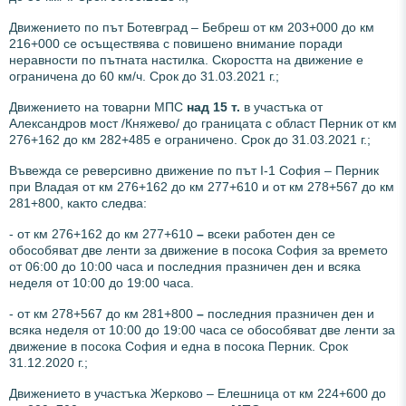
Движението по път Ботевград – Бебреш от км 203+000 до км
216+000 се осъществява с повишено внимание поради
неравности по пътната настилка. Скоростта на движение е
ограничена до 60 км/ч. Срок до 31.03.2021 г.;
Движението на товарни МПС
над 15 т.
в участъка от
Александров мост /Княжево/ до границата с област Перник от км
276+162 до км 282+485 е ограничено. Срок до 31.03.2021 г.;
Въвежда се реверсивно движение по път I-1 София – Перник
при Владая от км 276+162 до км 277+610 и от км 278+567 до км
281+800, както следва:
- от км 276+162 до км 277+610
–
всеки работен ден се
обособяват две ленти за движение в посока София за времето
от 06:00 до 10:00 часа и последния празничен ден и всяка
неделя от 10:00 до 19:00 часа.
- от км 278+567 до км 281+800
–
последния празничен ден и
всяка неделя от 10:00 до 19:00 часа се обособяват две ленти за
движение в посока София и една в посока Перник. Срок
31.12.2020 г.;
Движението в участъка Жерково – Елешница от км 224+600 до