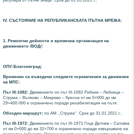
регулира от пътни знаци. Срок до 01.03.2021 г.;
ІV. СЪСТОЯНИЕ НА РЕПУБЛИКАНСКАТА ПЪТНА МРЕЖА:
1. Ремонтни дейности и временна организация на
движението /ВОД/:
ОПУ-Благоевград:
Временно са въведени следните ограничения за движение
на МПС:
Път III-1082:
Движението по път III-1082 Рибник – Лебница –
Струма – Вълково – Микрево – Кресна от км 0+000 до км
29+400 000 е ограничено поради рехабилитация на пътя.
Обходен маршрут:
по АМ ,,Струма‘‘. Срок до 31.01.2021 г.;
Път III-1972:
Движението по път III-1972 Гоце Делчев – Сатовча
от км 0+000 до км 32+700 е ограничено поради извършване на