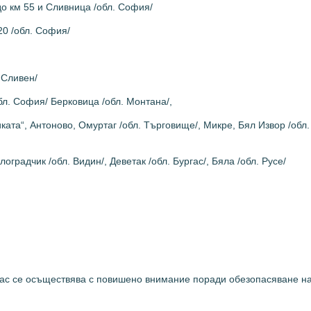
о км 55 и Сливница /обл. София/
20 /обл. София/
 Сливен/
л. София/ Берковица /обл. Монтана/,
та“, Антоново, Омуртаг /обл. Търговище/, Микре, Бял Извор /обл. 
радчик /обл. Видин/, Деветак /обл. Бургас/, Бяла /обл. Русе/
гас се осъществява с повишено внимание поради обезопасяване н