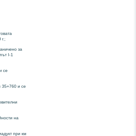
товата
г.;
раничено за
ът I-1
и се
 35+760 и се
овителни
йности на
иадукт при км