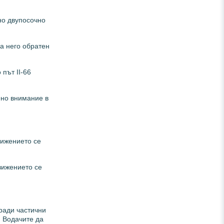
но двупосочно
а него обратен
път II-66
ено внимание в
вижението се
;
вижението се
ради частични
. Водачите да