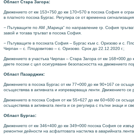
Област Стара Загора:
Движението от км 153+750 до км 170+570 в посока София е огр
в платното посока Бургас. Регулира се от временна сигнализация
− Пътуващите по АМ „Марица“ по направление гр. София тръгват 
завой и тогава тръгват в посока София.
− Пътуващите в посоката София – Бургас към с. Оризово и с. Плод
Чирпан – с. Плодовитово – с. Оризово. Срок до 22.12.2020 г.;
Движението в участъка Чирпан – Стара Загора от км 168+000 до
двете посоки с цел осигуряване безопасността на движението пор
Област Пазарджик:
Движението в посока Бургас от км 77+000 до км 90+167 се осъщ
осъществява в активната и изпреварваща ленти. Движението се ре
Движението в посока София от км 55+627 до км 60+600 се осъще
осъществява в активната лента и се регулира с пътни знаци и св
Област Бургас:
Движението от км 346+400 до км 349+000 посока София се извъ
ремонтни дейности на асфалтовата настилка в аварийната лента.