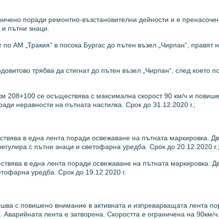
аничено поради ремонтно-възстановителни дейности и е пренасоче
 и пътни знаци.
по АМ „Тракия“ в посока Бургас до пътен възел „Чирпан“, правят н
овитово трябва да стигнат до пътен възел „Чирпан“, след което по 
 км 208+100 се осъществява с максимална скорост 90 км/ч и повиш
ади неравности на пътната настилка. Срок до 31.12.2020 г.;
ествява в една лента поради освежаване на пътната маркировка. Д
гулира с пътни знаци и светофарна уредба. Срок до 20.12.2020 г.
ствява в една лента поради освежаване на пътната маркировка. Д
етофарна уредба. Срок до 19.12.2020 г.
ршва с повишено внимание в активната и изпреварващата лента по
 Аварийната лента е затворена. Скоростта е ограничена на 90км/ч