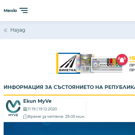
Сайтът използва 'бисквитки' (cookies) с цел безпробл
Меню
анализиране на трафика. Ползвайки сайта, Вие прием
Назад
ИНФОРМАЦИЯ ЗА СЪСТОЯНИЕТО НА РЕПУБЛИКАНС
Екип MyVe
11:19 | 19.12.2020
Време за четене: 29:05 мин.