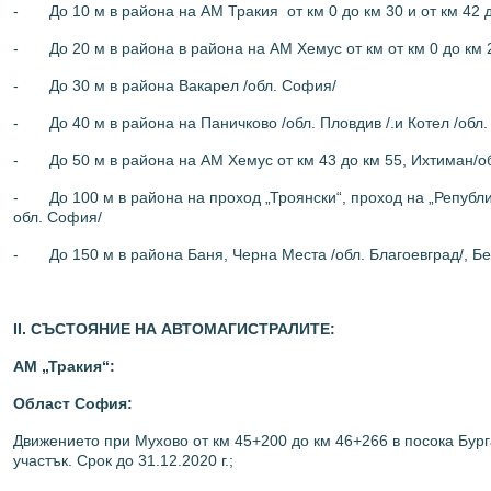
- До 10 м в района на АМ Тракия от км 0 до км 30 и от км 42 д
- До 20 м в района в района на АМ Хемус от км от км 0 до км 
- До 30 м в района Вакарел /обл. София/
- До 40 м в района на Паничково /обл. Пловдив /.и Котел /обл.
- До 50 м в района на АМ Хемус от км 43 до км 55, Ихтиман/об
- До 100 м в района на проход „Троянски“, проход на „Република
обл. София/
- До 150 м в района Баня, Черна Места /обл. Благоевград/, Белог
ІІ. СЪСТОЯНИЕ НА АВТОМАГИСТРАЛИТЕ:
АМ „Тр
акия“:
Област София:
Движението при Мухово от км 45+200 до км 46+266 в посока Бур
участък. Срок до 31.12.2020 г.;