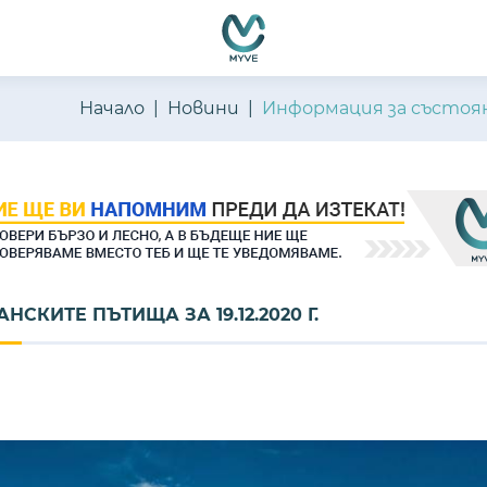
емно функциониране, подобряване на изживяването, персон
ате нашите
Политика за бисквитки
и
Политика за поверителн
Начало
Новини
Информация за състоян
КИТЕ ПЪТИЩА ЗА 19.12.2020 Г.