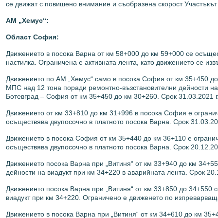
се движат с повишено внимание и съобразена скорост Участъкът е
АМ „Хемус“:
Област София:
Движението в посока Варна от км 58+000 до км 59+000 се осъще
настилка. Ограничена e активната лента, като движението се извъ
Движението по АМ „Хемус“ само в посока София от км 35+450 до к
МПС над 12 тона поради ремонтно-възстановителни дейности на 
Ботевград – София от км 35+450 до км 30+260. Срок 31.03.2021 г.
Движението от км 33+810 до км 31+996 в посока София е ограни
осъществява двупосочно в платното посока Варна. Срок 31.03.202
Движението в посока София от км 35+440 до км 36+110 е ограни
осъществява двупосочно в платното посока Варна. Срок 20.12.202
Движението посока Варна при „Витиня“ от км 33+940 до км 34+
дейности на виадукт при км 34+220 в аварийната лента. Срок 20.1
Движението посока Варна при „Витиня“ от км 33+850 до 34+550 
виадукт при км 34+220. Ограничено е движенето по изпреварващат
Движението в посока Варна при „Витиня“ от км 34+610 до км 35+