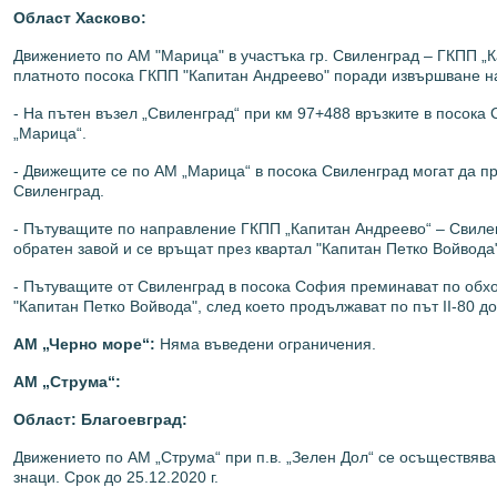
Област Хасково:
Движението по АМ "Марица" в участъка гр. Свиленград – ГКПП „
платното посока ГКПП "Капитан Андреево" поради извършване на
- На пътен възел „Свиленград“ при км 97+488 връзките в посок
„Марица“.
- Движещите се по АМ „Марица“ в посока Свиленград могат да пр
Свиленград.
- Пътуващите по направление ГКПП „Капитан Андреево“ – Свилен
обратен завой и се връщат през квартал "Капитан Петко Войвода
- Пътуващите от Свиленград в посока София преминават по обход
"Капитан Петко Войвода", след което продължават по път II-80 до
АМ „Черно море“:
Няма въведени ограничения.
АМ „Струма
“:
Област: Благоевград:
Движението по АМ „Струма“ при п.в. „Зелен Дол“ се осъществяв
знаци. Срок до 25.12.2020 г.