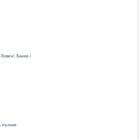
Ловеч/, Банкя /
а пътния