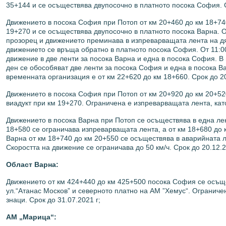
35+144 и се осъществява двупосочно в платното посока София. Ср
Движението в посока София при Потоп от км 20+460 до км 18+74
19+270 и се осъществява двупосочно в платното посока Варна. О
прозорец и движението преминава в изпреварващата лента на дя
движението се връща обратно в платното посока София. От 11:0
движение в две ленти за посока Варна и една в посока София. В
ден се обособяват две ленти за посока София и една в посока Ва
временната организация е от км 22+620 до км 18+660. Срок до 20.
Движението в посока София при Потоп от км 20+920 до км 20+52
виадукт при км 19+270. Ограничена е изпреварващата лента, като
Движението в посока Варна при Потоп се осъществява в една ле
18+580 се ограничава изпреварващата лента, а от км 18+680 до 
Варна от км 18+740 до км 20+550 се осъществява в аварийната л
Скоростта на движение се ограничава до 50 км/ч. Срок до 20.12.20
Област Варна:
Движението от км 424+440 до км 425+500 посока София се осъщ
ул.“Атанас Москов” и северното платно на АМ ”Хемус“. Ограничен
знаци. Срок до 31.07.2021 г;
АМ „Марица“: