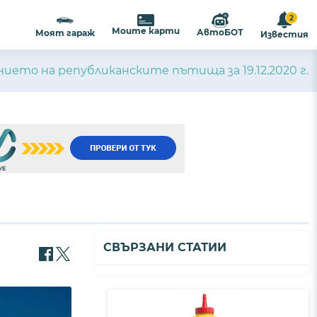
2
ализиране на съдържанието и
ПРИЕМАМ
Моите карти
АвтоБОТ
Моят гараж
Известия
ост
.
ието на републиканските пътища за 19.12.2020 г.
СВЪРЗАНИ СТАТИИ