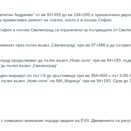
Капитан Андреево“ от км 93+393 до км 104+205 е пренасочено двуп
 превантивен ремонт на платно, което е в посока София.
а София и посока Свиленград са ограничени за пътуващите от Свил
еминат през пътен възел „Свиленград“ при км 97+488 и да пътуват 
град продължават до пътен възел „Ново село“ при км 94+183, къд
"до пътен възел „Свиленград“.
ен маршрут по път I-8 до кръстовище при км 366+800 с път II-80 
 пътен възел „Ново село“ на АМ „Марица“ при км 94+183. Срок до 3
а с повишено внимание поради авария на EVN. Движението се регу