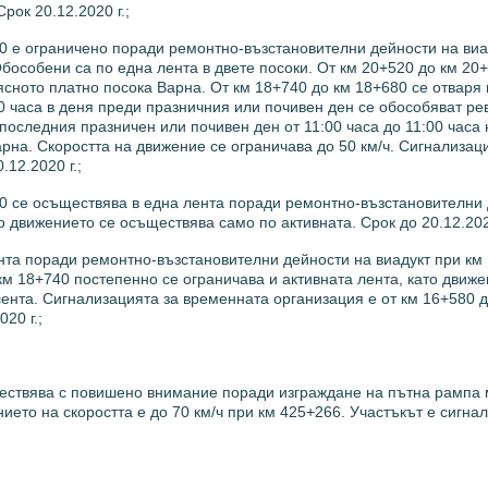
ок 20.12.2020 г.;
0 е ограничено поради ремонтно-възстановителни дейности на виа
бособени са по една лента в двете посоки. От км 20+520 до км 20
сното платно посока Варна. От км 18+740 до км 18+680 се отваря
0 часа в деня преди празничния или почивен ден се обособяват ре
 последния празничен или почивен ден от 11:00 часа до 11:00 часа
рна. Скоростта на движение се ограничава до 50 км/ч. Сигнализац
12.2020 г.;
0 се осъществява в една лента поради ремонтно-възстановителни
 движението се осъществява само по активната. Срок до 20.12.2020
нта поради ремонтно-възстановителни дейности на виадукт при км 
км 18+740 постепенно се ограничава и активната лента, като движ
ента. Сигнализацията за временната организация е от км 16+580 д
20 г.;
ествява с повишено внимание поради изграждане на пътна рампа
ието на скоростта е до 70 км/ч при км 425+266. Участъкът е сигна