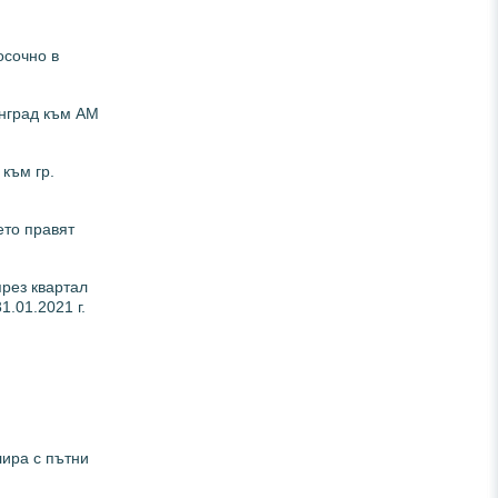
осочно в
енград към АМ
към гр.
ето правят
през квартал
1.01.2021 г.
лира с пътни