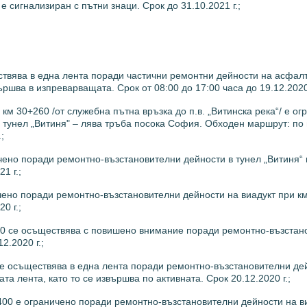
 сигнализиран с пътни знаци. Срок до 31.10.2021 г.;
ствява в една лента поради частични ремонтни дейности на асфал
ршва в изпреварващата. Срок от 08:00 до 17:00 часа до 19.12.2020 
м 30+260 /от служебна пътна връзка до п.в. „Витинска река“/ е ог
тунел „Витиня" – лява тръба посока София. Обходен маршрут: по п
;
чено поради ремонтно-възстановителни дейности в тунел „Витиня“ 
1 г.;
чено поради ремонтно-възстановителни дейности на виадукт при км
0 г.;
550 се осъществява с повишено внимание поради ремонтно-възстан
2.2020 г.;
се осъществява в една лента поради ремонтно-възстановителни де
а лента, като то се извършва по активната. Срок 20.12.2020 г.;
400 е ограничено поради ремонтно-възстановителни дейности на в