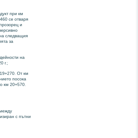
дукт при км
+460 се отваря
 прозорец и
версивно
 на следващия
ията за
 дейности на
 г.;
19+270. От км
ението посока
о км 20+570.
 между
лизиран с пътни