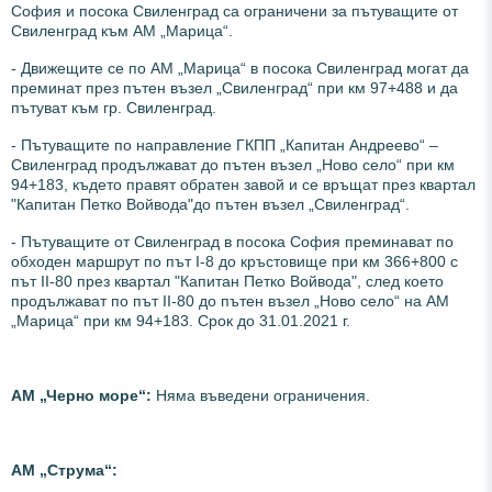
София и посока Свиленград са ограничени за пътуващите от
Свиленград към АМ „Марица“.
- Движещите се по АМ „Марица“ в посока Свиленград могат да
преминат през пътен възел „Свиленград“ при км 97+488 и да
пътуват към гр. Свиленград.
- Пътуващите по направление ГКПП „Капитан Андреево“ –
Свиленград продължават до пътен възел „Ново село“ при км
94+183, където правят обратен завой и се връщат през квартал
"Капитан Петко Войвода"до пътен възел „Свиленград“.
- Пътуващите от Свиленград в посока София преминават по
обходен маршрут по път I-8 до кръстовище при км 366+800 с
път II-80 през квартал "Капитан Петко Войвода", след което
продължават по път II-80 до пътен възел „Ново село“ на АМ
„Марица“ при км 94+183. Срок до 31.01.2021 г.
АМ „Черно море“:
Няма въведени ограничения.
АМ „Струма
“: