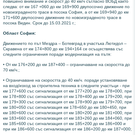
повишено внимание и скорост до 40 км/ч съгласно ВОБД както
следва: от км 167 +060 до км 169+900 двупосочно движение по
новоизграденото трасе в посока София, а от км 169+940 до км
171+600 двупосочно движение по новоизграденото трасе в
посока Видин. Срок до 15.03.2021 г.;
О
бласт София:
Движението по път Мездра – Ботевград в участъка Лютидол –
Скравена от км 174+800 до км 194+164 се осъществява със
следните ограничения поради модернизация на пътя:
• От км 176+200 до км 187+400 – ограничаване на скоростта до
70 км/ч.;
• Ограничаване на скоростта до 40 км/ч. поради установяване
на вход/изход за строителна техника в следните участъци - при
км 177+600 със сигнализация от км 177+200 до км 178+000, при
км 178+800 със сигнализация от км 178+400 до км 179+200, при
км 179+300 със сигнализация от км 178+900 до км 179+700, при
км 180+050 със сигнализация км 178+650 до км 180+450, при
км 180+600 със сигнализация от км 180+200 до км 181+000, при
км 183+660 със сигнализация от км 183+260 до км 184+060, при
км 185+600 със сигнализация от км 185+200 до км 186+000 и
при км 186+600 със сигнализация от км 186+200 до км 187+000;