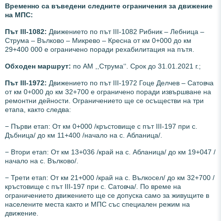
Временно са въведени следните ограничения за движение
на МПС:
Път III-1082:
Движението по път III-1082 Рибник – Лебница –
Струма – Вълково – Микрево – Кресна от км 0+000 до км
29+400 000 е ограничено поради рехабилитация на пътя.
Обходен маршрут:
по АМ ,,Струма‘‘. Срок до 31.01.2021 г.;
Път III-1972:
Движението по път III-1972 Гоце Делчев – Сатовча
от км 0+000 до км 32+700 е ограничено поради извършване на
ремонтни дейности. Ограничението ще се осъществи на три
етапа, както следва:
− Първи етап: От км 0+000 /кръстовище с път III-197 при с.
Дъбница/ до км 11+400 /начало на с. Абланица/.
− Втори етап: От км 13+036 /край на с. Абланица/ до км 19+047 /
начало на с. Вълково/.
− Трети етап: От км 21+000 /край на с. Вълкосел/ до км 32+700 /
кръстовище с път III-197 при с. Сатовча/. По време на
ограничението движението ще се допуска само за живущите в
населените места както и МПС със специален режим на
движение.