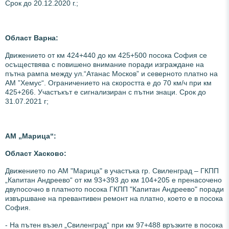
Срок до 20.12.2020 г.;
Област Варна:
Движението от км 424+440 до км 425+500 посока София се
осъществява с повишено внимание поради изграждане на
пътна рампа между ул.“Атанас Москов” и северното платно на
АМ ”Хемус“. Ограничението на скоростта е до 70 км/ч при км
425+266. Участъкът е сигнализиран с пътни знаци. Срок до
31.07.2021 г;
АМ „Марица“:
Област Хасково:
Движението по АМ "Марица" в участъка гр. Свиленград – ГКПП
„Капитан Андреево“ от км 93+393 до км 104+205 е пренасочено
двупосочно в платното посока ГКПП "Капитан Андреево" поради
извършване на превантивен ремонт на платно, което е в посока
София.
- На пътен възел „Свиленград“ при км 97+488 връзките в посока