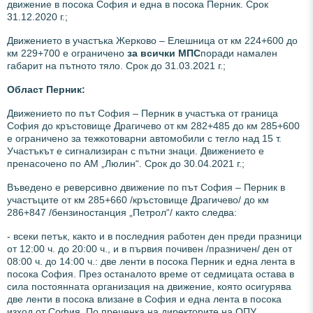
движение в посока София и една в посока Перник. Срок
31.12.2020 г.;
Движението в участъка Жерково – Елешница от км 224+600 до
км 229+700 е ограничено
за всички МПС
поради намален
габарит на пътното тяло. Срок до 31.03.2021 г.;
Област Перник:
Движението по път София – Перник в участъка от граница
София до кръстовище Драгичево от км 282+485 до км 285+600
е ограничено за тежкотоварни автомобили с тегло над 15 т.
Участъкът е сигнализиран с пътни знаци. Движението е
пренасочено по АМ „Люлин“. Срок до 30.04.2021 г.;
Въведено е реверсивно движение по път София – Перник в
участъците от км 285+660 /кръстовище Драгичево/ до км
286+847 /бензиностанция „Петрол“/ както следва:
- всеки петък, както и в последния работен ден преди празници
от 12:00 ч. до 20:00 ч., и в първия почивен /празничен/ ден от
08:00 ч. до 14:00 ч.: две ленти в посока Перник и една лента в
посока София. През останалото време от седмицата остава в
сила постоянната организация на движение, която осигурява
две ленти в посока влизане в София и една лента в посока
изход от София. По преценка на директорите на ОПУ,