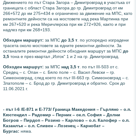
Движението по път Стара Загора – Димитровград в участъка от
границата с област Стара Загора до гр. Димитровград от км
266+572 до км 275+434 е ограничено за движение на МПС, като
ремонтните дейности са на мостовете над река Мартинка при
км 267+520 и река Меричлерска при км 272+926, както и при
надлез при км 268+193.
Обходен маршрут:
за МПС
до 3,5 т
. по успоредно изградени
трасета около мостовете за едните ремонтни дейности. За
останалите ремонтни дейности обходния маршрут за МПС
до
3,5
тона е през квартал „Изток“ 1 и 2 на гр. Димитровград.
Обходен маршрут:
за МПС
над 3,5 т
. по път III-503 от с.
Средец – с. Опан – с. Бяло поле – с. Васил Левски – гр.
Симеоновград, след което по път III-663 гр. Симеоновград – с.
Златополе – с. Брод до гр. Димитровград и обратно. Срок до
11.06.2021 г.
- път І-6 /Е-871 и Е-773/ Граница Македония – Гърляно – о.п.
Кюстендил – Радомир – Перник – ок.п. София – Долни
Богров – Пирдоп – Розино – Карлово – о.п. Калофер – о.п.
Казанлък – о.п. Сливен – Лозенец – Карнобат –
Бургас:
няма.