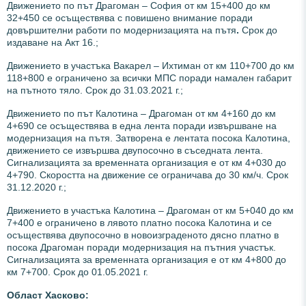
Движението по
път Драгоман – София
от км 15+400 до км
32+450 се осъществява с повишено внимание поради
довършителни работи по модернизацията на пътя
.
Срок до
издаване на Акт 16.;
Движението в участъка Вакарел – Ихтиман от км 110+700 до км
118+800 е ограничено за всички МПС поради намален габарит
на пътното тяло. Срок до 31.03.2021 г.;
Движението по път Калотина – Драгоман от км 4+160 до км
4+690 се осъществява в една лента поради извършване на
модернизация на пътя. Затворена е лентата посока Калотина,
движението се извършва двупосочно в съседната лента.
Сигнализацията за временната организация е от км 4+030 до
4+790. Скоростта на движение се ограничава до 30 км/ч. Срок
31.12.2020 г.;
Движението в участъка Калотина – Драгоман от км 5+040 до км
7+400 е ограничено в лявото платно посока Калотина и се
осъществява двупосочно в новоизграденото дясно платно в
посока Драгоман поради модернизация на пътния участък.
Сигнализацията за временната организация е от км 4+800 до
км 7+700. Срок до 01.05.2021 г.
Област Хасково: