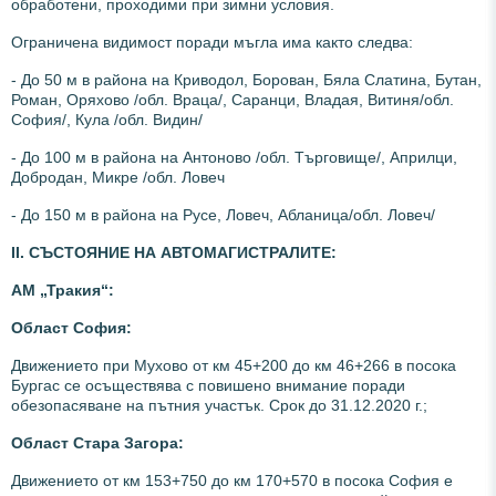
обработени, проходими при зимни условия.
Ограничена видимост поради мъгла има както следва:
- До 50 м в района на Криводол, Борован, Бяла Слатина, Бутан,
Роман, Оряхово /обл. Враца/, Саранци, Владая, Витиня/обл.
София/, Кула /обл. Видин/
- До 100 м в района на Антоново /обл. Търговище/, Априлци,
Добродан, Микре /обл. Ловеч
- До 150 м в района на Русе, Ловеч, Абланица/обл. Ловеч/
ІІ. СЪСТОЯНИЕ НА АВТОМАГИСТРАЛИТЕ:
АМ „Тр
акия“:
Област София:
Движението при Мухово от км 45+200 до км 46+266 в посока
Бургас се осъществява с повишено внимание поради
обезопасяване на пътния участък. Срок до 31.12.2020 г.;
Област Стара Загора:
Движението от км 153+750 до км 170+570 в посока София е