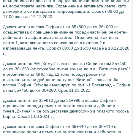
осъществява в една лента поради частични ремонтни дейности
на асфалтовата настилка. Ограничена e активната лента, като
движението се извършва в изпреварващата. Срок от 08:00 до
17:00 часа до 19.12.2020 г.;
Движението в посока София от км 35+500 до км 36+000 се
осъществява с повишено внимание поради частични ремонтни
дейности на асфалтовата настилка. Ограничена е активна
лента 1, като движението се извършва в активна 2 и
изпреварваща лента. Срок от 09:00 до 16:30 часа на 18.12.2020
г.;
Движението по АМ „Хемус“ само в посока София от км 35+450
до км 30+260 /от служебна пътна връзка до п.в. „Витинска река“/
е ограничено за МПС над 12 тона поради ремонтно-
възстановителни дейности на тунел „Витиня" – лява тръба
посока София. Обходен маршрут: по път I-1 Ботевград – София
от км 35+450 до км 30+260. Срок 31.03.2021 г.;
Движението от км 33+810 до км 31+996 в посока София е
ограничено поради ремонтно-възстановителни дейности в
тунел „Витиня“ и се осъществява двупосочно в платното посока
Варна. Срок 31.03.2021 г.;
Движението в посока София от км 35+440 до км 36+110 е
ограничено поради ремонтно-възстановителни дейности на