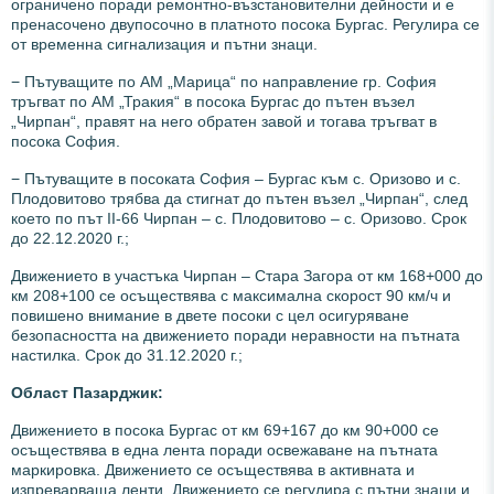
ограничено поради ремонтно-възстановителни дейности и е
пренасочено двупосочно в платното посока Бургас. Регулира се
от временна сигнализация и пътни знаци.
− Пътуващите по АМ „Марица“ по направление гр. София
тръгват по АМ „Тракия“ в посока Бургас до пътен възел
„Чирпан“, правят на него обратен завой и тогава тръгват в
посока София.
− Пътуващите в посоката София – Бургас към с. Оризово и с.
Плодовитово трябва да стигнат до пътен възел „Чирпан“, след
което по път II-66 Чирпан – с. Плодовитово – с. Оризово. Срок
до 22.12.2020 г.;
Движението в участъка Чирпан – Стара Загора от км 168+000 до
км 208+100 се осъществява с максимална скорост 90 км/ч и
повишено внимание в двете посоки с цел осигуряване
безопасността на движението поради неравности на пътната
настилка. Срок до 31.12.2020 г.;
Област Пазарджик:
Движението в посока Бургас от км 69+167 до км 90+000 се
осъществява в една лента поради освежаване на пътната
маркировка. Движението се осъществява в активната и
изпреварваща ленти. Движението се регулира с пътни знаци и