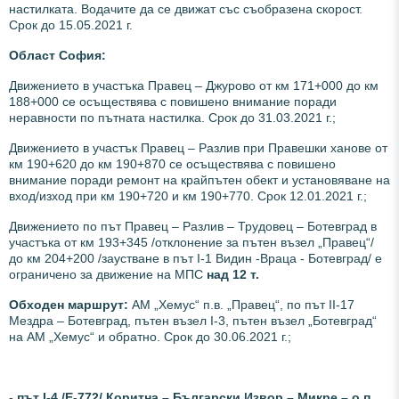
настилката. Водачите да се движат със съобразена скорост.
Срок до 15.05.2021 г.
Област София:
Движението в участъка Правец – Джурово от км 171+000 до км
188+000 се осъществява с повишено внимание поради
неравности по пътната настилка. Срок до 31.03.2021 г.;
Движението в участък Правец – Разлив при Правешки ханове от
км 190+620 до км 190+870 се осъществява с повишено
внимание поради ремонт на крайпътен обект и установяване на
вход/изход при км 190+720 и км 190+770.
Срок 12.01.2021 г.;
Движението по път Правец – Разлив – Трудовец – Ботевград в
участъка от км 193+345 /отклонение за пътен възел „Правец“/
до км 204+200 /заустване в път І-1 Видин -Враца - Ботевград/ е
ограничено за движение на МПС
над 12 т.
Обходен маршрут:
АМ „Хемус“ п.в. „Правец“, по път ІІ-17
Мездра – Ботевград, пътен възел І-3, пътен възел „Ботевград“
на АМ „Хемус“ и обратно. Срок до 30.06.2021 г.;
-
път І-4 /Е-772/ Коритна – Български Извор – Микре – о.п.