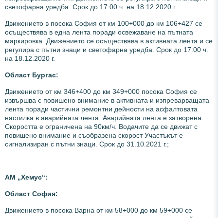
светофарна уредба. Срок до 17:00 ч. на 18.12.2020 г.
Движението в посока София от км 100+000 до км 106+427 се
осъществява в една лента поради освежаване на пътната
маркировка. Движението се осъществява в активната лента и се
регулира с пътни знаци и светофарна уредба. Срок до 17:00 ч.
на 18.12.2020 г.
Област Бургас:
Движението от км 346+400 до км 349+000 посока София се
извършва с повишено внимание в активната и изпреварващата
лента поради частични ремонтни дейности на асфалтовата
настилка в аварийната лента. Аварийната лента е затворена.
Скоростта е ограничена на 90км/ч. Водачите да се движат с
повишено внимание и съобразена скорост Участъкът е
сигнализиран с пътни знаци. Срок до 31.10.2021 г.;
АМ „Хемус“:
Област София:
Движението в посока Варна от км 58+000 до км 59+000 се