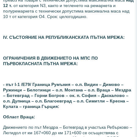
превоз на товари с технически допустима максимална маса
над
12 т.
от категория N3, както и тегленето на ремаркета и
полуремаркета с технически допустима максимална маса над
10 т от категория О4. Срок: целогодишно.
ІV. СЪСТОЯНИЕ НА РЕПУБЛИКАНСКАТА ПЪТНА МРЕЖА:
ОГРАНИЧЕНИЯ В ДВИЖЕНИЕТО НА МПС ПО
ПЪРВОКЛАСНАТА ПЪТНА МРЕЖА:
- път I-1 /Е79/ Граница Румъния – о.п. Видин – Димово –
Ружинци – Белотинци – о.п. Монтана – о.п. Враца – Мездра
– Ботевград – Горни Богров – ок. п. София – Даскалово –
о.п. Дупница – о.п. Благоевград – о.п. Симитли – Кресна –
Кулата – граница Гърция:
О
бласт Враца:
Движението по път Мездра – Ботевград в участъка Ребърково –
Лютидол от км 167+060 до км 171+600 се осъществява с