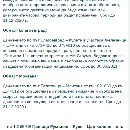
съобразно метеорологичните условия и пътната обстановка,
реверсивното движение може да бъде отменено или
цитираните часови периоди да бъдат променяни. Срок до
31.12.2020 г.;
Област Благоевград:
Движението по път Благоевград – Кулата в участъка Железница
– Симитли от км 373+410 до 375+910 се осъществява с
повишено внимание поради изграждане на пътен възел
„Симитли 1“ и директно трасе към АМ Струма. Водачите да се
движат с повишено внимание и съобразена скорост съобразно
създадената организация на движение. Срок до 30.06.2021 г.
Област Монтана:
Движението по път Белотинци – Монтана от км 102+060 до км
114+512 се осъществява с повишено внимание и съобразена
скорост поради ремонтни дейности на пътната настилка.
Движението се регулира с пътни знаци и сигналисти. Срок до
21.12.2020 г.
-
път І-2 /Е-70/ Граница Румъния – Русе – Цар Калоян – о.п.