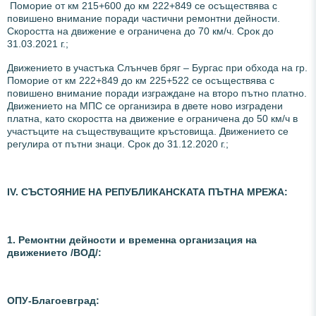
Поморие от км 215+600 до км 222+849 се осъществява с
повишено внимание поради частични ремонтни дейности.
Скоростта на движение е ограничена до 70 км/ч. Срок до
31.03.2021 г.;
Движението в участъка Слънчев бряг – Бургас при обхода на гр.
Поморие от км 222+849 до км 225+522 се осъществява с
повишено внимание поради изграждане на второ пътно платно.
Движението на МПС се организира в двете ново изградени
платна, като скоростта на движение е ограничена до 50 км/ч в
участъците на съществуващите кръстовища. Движението се
регулира от пътни знаци. Срок до 31.12.2020 г.;
ІV. СЪСТОЯНИЕ НА РЕПУБЛИКАНСКАТА ПЪТНА МРЕЖА:
1. Ремонтни дейности и временна организация на
движението /ВОД/:
ОПУ-Благоевград: