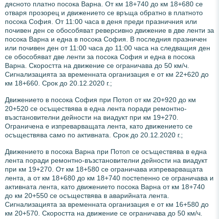
дясното платно посока Варна. От км 18+740 до км 18+680 се
отваря прозорец и движението се връща обратно в платното
посока София. От 11:00 часа в деня преди празничния или
почивен ден се обособяват реверсивно движение в две ленти за
посока Варна и една в посока София. В последния празничен
или почивен ден от 11:00 часа до 11:00 часа на следващия ден
се обособяват две ленти за посока София и една в посока
Варна. Скоростта на движение се ограничава до 50 км/ч.
Сигнализацията за временната организация е от км 22+620 до
км 18+660. Срок до 20.12.2020 г.;
Движението в посока София при Потоп от км 20+920 до км
20+520 се осъществява в една лента поради ремонтно-
възстановителни дейности на виадукт при км 19+270.
Ограничена е изпреварващата лента, като движението се
осъществява само по активната. Срок до 20.12.2020 г.;
Движението в посока Варна при Потоп се осъществява в една
лента поради ремонтно-възстановителни дейности на виадукт
при км 19+270. От км 18+580 се ограничава изпреварващата
лента, а от км 18+680 до км 18+740 постепенно се ограничава и
активната лента, като движението посока Варна от км 18+740
до км 20+550 се осъществява в аварийната лента.
Сигнализацията за временната организация е от км 16+580 до
км 20+570. Скоростта на движение се ограничава до 50 км/ч.