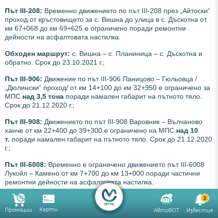
Път III-208:
Временно движението по път ІІІ-208 през „Айтоски“
проход от кръстовището за с. Вишна до улица в с. Дъскотна от
км 67+068 до км 69+625 е ограничено поради ремонтни
дейности на асфалтовата настилка.
Обходен маршрут:
с. Вишна – с. Планиница – с. Дъскотна и
обратно. Срок до 23.10.2021 г.;
Път III-906:
Движение по път III-906 Паницово – Гюльовца /
„Дюлински“ проход/ от км 14+100 до км 32+950 е ограничено за
МПС
над 3,5 тона
поради намален габарит на пътното тяло.
Срок до 21.12.2020 г.;
Път III-908:
Движението по път III-908 Варовник – Вълчаново
ханче от км 22+400 до 39+300 е ограничено на МПС
над 10
т.
поради намален габарит на пътното тяло. Срок до 21.12.2020
г.;
Път III-6008:
Временно е ограничено движението път III-6008
Лукойл – Камено от км 7+700 до км 13+000 поради частични
ремонтни дейности на асфалтовата настилка.
Обходен маршрут:
Път I-6 Карнобат – Бургас – АМ „Тракия“ –
2
Камено. Водачите да се движат с повишено внимание и
Карти
Промоции
АвтоБОТ
Известия
съобразена скорост. Участъкът е сигнализиран с пътни знаци.