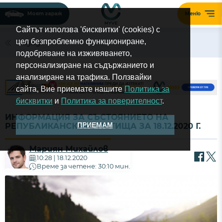
Моят гараж
Меню
Сайтът използва 'бисквитки' (cookies) с
цел безпроблемно функциониране,
Назад
подобряване на изживяването,
персонализиране на съдържанието и
анализиране на трафика. Ползвайки
сайта, Вие приемате нашите
Политика за
бисквитки
и
Политика за поверителност
.
ИНФОРМАЦИЯ ЗА СЪСТОЯНИЕТО НА
ПРИЕМАМ
РЕПУБЛИКАНСКИТЕ ПЪТИЩА ЗА 18.12.2020 Г.
Мариян Михайлов
10:28 | 18.12.2020
Време за четене: 30:10 мин.