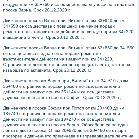
виадукт при км 35+760 и се осъществява двупосочно в платното
посока Варна. Срок 20.12.2020 г.;
Движението посока Варна при „Витиня“ от км 33+940 до км
34+550 се осъществява с повишено внимание поради
ремонтно-възстановителни дейности на виадукт при км 34+220
в аварийната лента. Срок 20.12.2020 г.;
Движението посока Варна при „Витиня“ от км 33+850 до 34+550
се осъществява в една лента поради ремонтно-
възстановителни дейности на виадукт при км 34+220.
Ограничено е движенето по изпреварващата лента, като то се
извършва по активната. Срок 20.12.2020 г.;
Движението в посока Варна при „Витиня“ от км 34+610 до км
35+400 е ограничено поради ремонтно-възстановителни
дейности на виадукт при км 35+144 и се осъществява
двупосочно в платното посока София. Срок 20.12.2020 г.;
Движението в посока София при Потоп от км 20+460 до км
18+740 е ограничено поради ремонтно-възстановителни
дейности на виадукт при км 19+270 и се осъществява
двупосочно в платното посока Варна. Обособени са по една
лента в двете посоки. От км 20+520 до км 20+460 се отваря
прозорец и движението преминава в изпреварващата лента на