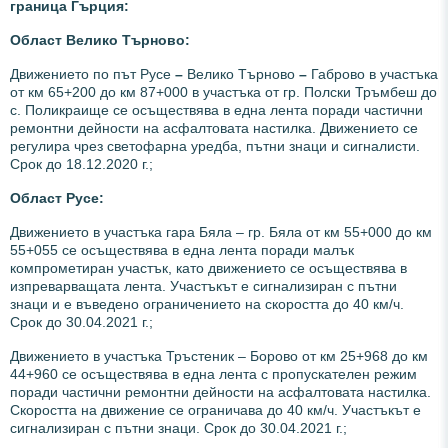
граница Гърция:
Област Велико Търново:
Движението по път Русе
–
Велико Търново
–
Габрово в участъка
от км 65+200 до км 87+000 в участъка от гр. Полски Тръмбеш до
с. Поликраище се осъществява в една лента поради частични
ремонтни дейности на асфалтовата настилка. Движението се
регулира чрез светофарна уредба, пътни знаци и сигналисти.
Срок до 18.12.2020 г.;
Област Русе:
Движението в участъка гара Бяла – гр. Бяла от км 55+000 до км
55+055 се осъществява в една лента поради малък
компрометиран участък, като движението се осъществява в
изпреварващата лента. Участъкът е сигнализиран с пътни
знаци и е въведено ограничението на скоростта до 40 км/ч.
Срок до 30.04.2021 г.;
Движението в участъка Тръстеник – Борово от км 25+968 до км
44+960 се осъществява в една лента с пропускателен режим
поради частични ремонтни дейности на асфалтовата настилка.
Скоростта на движение се ограничава до 40 км/ч. Участъкът е
сигнализиран с пътни знаци. Срок до 30.04.2021 г.;