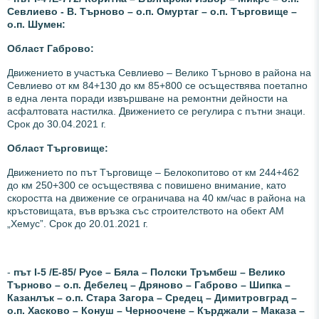
Севлиево - В. Търново – о.п. Омуртаг – о.п. Търговище –
о.п. Шумен:
Област Габрово:
Движението в участъка Севлиево – Велико Търново в района на
Севлиево от км 84+130 до км 85+800 се осъществява поетапно
в една лента поради извършване на ремонтни дейности на
асфалтовата настилка. Движението се регулира с пътни знаци.
Срок до 30.04.2021 г.
Област Търговище:
Движението по път Търговище – Белокопитово от км 244+462
до км 250+300 се осъществява с повишено внимание, като
скоростта на движение се ограничава на 40 км/час в района на
кръстовищата, във връзка със строителството на обект АМ
„Хемус”. Срок до 20.01.2021 г.
-
път І-5 /Е-85/ Русе – Бяла – Полски Тръмбеш – Велико
Търново – о.п. Дебелец – Дряново – Габрово – Шипка –
Казанлък – о.п. Стара Загора – Средец – Димитровград –
о.п. Хасково – Конуш – Черноочене – Кърджали – Маказа –