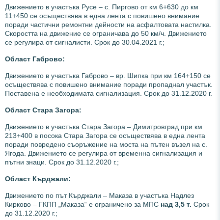
Движението в участъка Русе – с. Пиргово от км 6+630 до км
11+450 се осъществява в една лента с повишено внимание
поради частични ремонтни дейности на асфалтовата настилка.
Скоростта на движение се ограничава до 50 км/ч. Движението
се регулира от сигналисти. Срок до 30.04.2021 г.;
Област Габрово:
Движението в участъка Габрово – вр. Шипка при км 164+150 се
осъществява с повишено внимание поради пропаднал участък.
Поставена е необходимата сигнализация. Срок до 31.12.2020 г.
Област Стара Загора:
Движението в участъка Стара Загора – Димитровград при км
213+400 в посока Стара Загора се осъществява в една лента
поради повредено съоръжение на моста на пътен възел на с.
Ягода. Движението се регулира от временна сигнализация и
пътни знаци. Срок до 31.12.2020 г.;
Област Кърджали:
Движението по път Кърджали – Маказа в участъка Надлез
Кирково – ГКПП „Маказа“ е ограничено за МПС
над 3,5 т.
Срок
до 31.12.2020 г.;