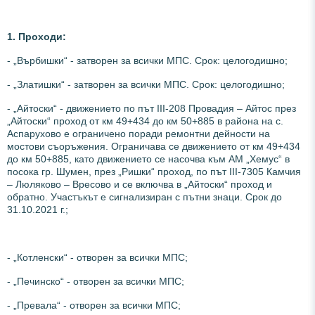
1. Проходи:
- „Върбишки“ - затворен за всички МПС. Срок: целогодишно;
- „Златишки“ - затворен за всички МПС. Срок: целогодишно;
- „Айтоски“ - движението по път III-208 Провадия – Айтос през
„Айтоски“ проход от км 49+434 до км 50+885 в района на с.
Аспарухово е ограничено поради ремонтни дейности на
мостови съоръжения. Ограничава се движението от км 49+434
до км 50+885, като движението се насочва към АМ „Хемус“ в
посока гр. Шумен, през „Ришки“ проход, по път III-7305 Камчия
– Люляково – Вресово и се включва в „Айтоски“ проход и
обратно. Участъкът е сигнализиран с пътни знаци. Срок до
31.10.2021 г.;
- „Котленски“ - отворен за всички МПС;
- „Печинско“ - отворен за всички МПС;
- „Превала“ - отворен за всички МПС;