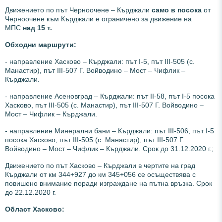
Движението по път Черноочене – Кърджали
само в посока
от
Черноочене към Кърджали е ограничено за движение на
МПС
над 15 т.
Обходни маршрути:
- направление Хасково – Кърджали: път І-5, път ІІІ-505 (с.
Манастир), път ІІІ-507 Г. Войводино – Мост – Чифлик –
Кърджали.
- направление Асеновград – Кърджали: път ІІ-58, път І-5 посока
Хасково, път ІІІ-505 (с. Манастир), път ІІІ-507 Г. Войводино –
Мост – Чифлик – Кърджали.
- направление Минерални бани – Кърджали: път ІІІ-506, път І-5
посока Хасково, път ІІІ-505 (с. Манастир), път ІІІ-507 Г.
Войводино – Мост – Чифлик – Кърджали. Срок до 31.12.2020 г.;
Движението по път Хасково – Кърджали в чертите на град
Кърджали от км 344+927 до км 345+056 се осъществява с
повишено внимание поради изграждане на пътна връзка. Срок
до 22.12.2020 г.
Област Хасково: