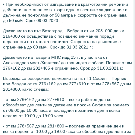
• При необходимост от извършване на краткотрайни ремонтни
дейности, поетапно се затваря една от лентите за движение с
дължина не по-голяма от 50 метра и скоростта се ограничава
до 50 км/ч. Срок 09.03.2023 г.;
Движението по път Ботевград – Бебреш от км 203+000 до км
216+000 се осъществява с повишено внимание поради
неравности по пътната настилка. Скоростта на движение е
ограничена до 60 км/ч. Срок до 31.03.2021 г.;
Движението на товарни МПС
над 15 т.
в участъка от
Александров мост /Княжево/ до границата с област Перник от км
276+162 до км 282+485 е ограничено. Срок до 31.03.2021 г.;
Въвежда се реверсивно движение по път I-1 София – Перник
при Владая от км 276+162 до км 277+610 и от км 278+567 до км
281+800, както следва:
- от км 276+162 до км 277+610
–
всеки работен ден се
обособяват две ленти за движение в посока София за времето
от 06:00 до 10:00 часа и последния празничен ден и всяка
неделя от 10:00 до 19:00 часа.
- от км 278+567 до км 281+800
–
последния празничен ден и
всяка неделя от 10:00 до 19:00 часа се обособяват две ленти за