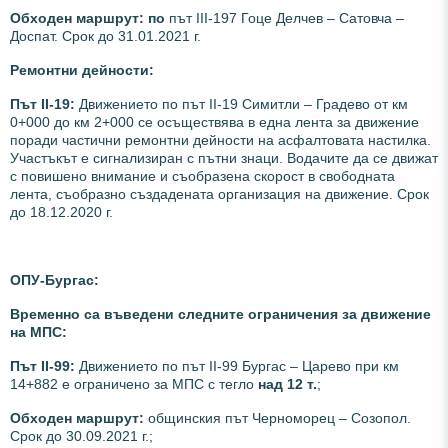
Обходен маршрут: по
път III-197 Гоце Делчев – Сатовча –
Доспат. Срок до 31.01.2021 г.
Ремонтни дейности:
Път ІІ-19:
Движението по път IІ-19 Симитли – Градево от км
0+000 до км 2+000 се осъществява в една лента за движение
поради частични ремонтни дейности на асфалтовата настилка.
Участъкът е сигнализиран с пътни знаци. Водачите да се движат
с повишено внимание и съобразена скорост в свободната
лента, съобразно създадената организация на движение. Срок
до 18.12.2020 г.
ОПУ-Бургас:
Временно са въведени следните ограничения за движение
на МПС:
Път II-99:
Движението по път ІІ-99 Бургас – Царево при км
14+882 е ограничено за МПС с тегло
над 12 т.
;
Обходен маршрут:
общинския път Черноморец – Созопол.
Срок до 30.09.2021 г.;