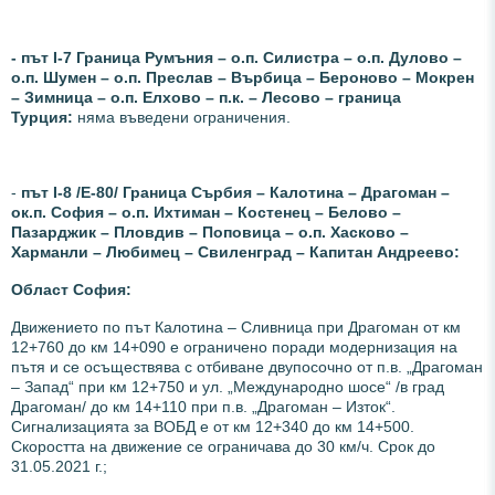
- път І-7 Граница Румъния – о.п. Силистра – о.п. Дулово –
о.п. Шумен – о.п. Преслав – Върбица – Бероново – Мокрен
– Зимница – о.п. Елхово – п.к. – Лесово – граница
Турция:
няма въведени ограничения.
-
път І-8 /Е-80/ Граница Сърбия – Калотина – Драгоман –
ок.п. София – о.п. Ихтиман – Костенец – Белово –
Пазарджик – Пловдив – Поповица – о.п. Хасково –
Харманли – Любимец – Свиленград – Капитан Андреево:
Област София:
Движението по път Калотина – Сливница
при Драгоман
от км
12+760 до км 14+090 е ограничено поради модернизация на
пътя и се осъществява с отбиване двупосочно от п.в. „Драгоман
– Запад“ при км 12+750 и ул. „Международно шосе“ /в град
Драгоман/ до км 14+110 при п.в. „Драгоман – Изток“.
Сигнализацията за ВОБД е от км 12+340 до км 14+500.
Скоростта на движение се ограничава до 30 км/ч. Срок до
31.05.2021 г.;