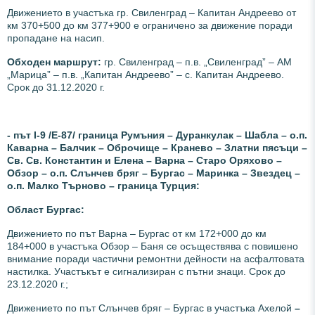
Движението в участъка гр. Свиленград – Капитан Андреево от
км 370+500 до км 377+900 е ограничено за движение поради
пропадане на насип.
Обходен маршрут:
гр. Свиленград – п.в. „Свиленград” – АМ
„Марица” – п.в. „Капитан Андреево” – с. Капитан Андреево.
Срок до 31.12.2020 г.
- път І-9 /Е-87/ граница Румъния – Дуранкулак – Шабла – о.п.
Каварна – Балчик – Оброчище – Кранево – Златни пясъци –
Св. Св. Константин и Елена – Варна – Старо Оряхово –
Обзор – о.п. Слънчев бряг – Бургас – Маринка – Звездец –
о.п. Малко Търново – граница Турция:
Област Бургас:
Движението по път Варна – Бургас от км 172+000 до км
184+000 в участъка Обзор – Баня се осъществява с повишено
внимание поради частични ремонтни дейности на асфалтовата
настилка. Участъкът е сигнализиран с пътни знаци. Срок до
23.12.2020 г.;
Движението по път Слънчев бряг – Бургас в участъка Ахелой
–