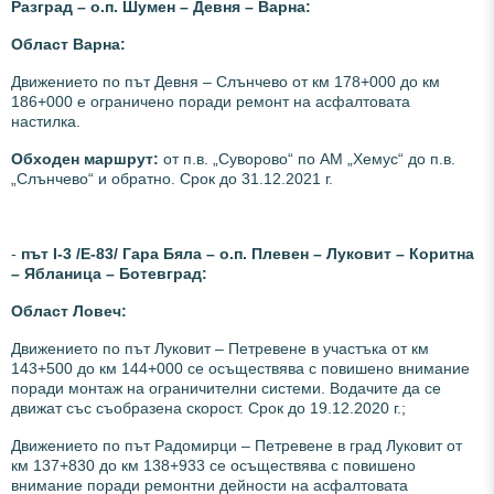
Разград – о.п. Шумен – Девня – Варна:
Област Варна:
Движението по път Девня – Слънчево от км 178+000 до км
186+000 е ограничено поради ремонт на асфалтовата
настилка.
Обходен маршрут:
от п.в. „Суворово“ по АМ „Хемус“ до п.в.
„Слънчево“ и обратно. Срок до 31.12.2021 г.
-
път І-3 /Е-83/ Гара Бяла – о.п. Плевен – Луковит – Коритна
– Ябланица – Ботевград:
Област Ловеч:
Движението по път Луковит – Петревене в участъка от км
143+500 до км 144+000 се осъществява с повишено внимание
поради монтаж на ограничителни системи. Водачите да се
движат със съобразена скорост. Срок до 19.12.2020 г.;
Движението по път Радомирци – Петревене в град Луковит от
км 137+830 до км 138+933 се осъществява с повишено
внимание поради ремонтни дейности на асфалтовата