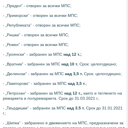
- „Предел“ - отворен за всички МПС;
- „Приморски“ - отворен за всички МПС;
- „Републиката“ - отворен за всички МПС;
- „Ришки“ - отворен за всички МПС;
- „Рожен“ - отворен за всички МПС;
- „Троянски“ - забранен за МПС
над 12 т.;
- „Вратник“ - забранен за МПС
над 10 т.
Срок: целогодишно;
- „Дюлински“ - забранен за МПС
над 3,5 т.
Срок: целогодишно;
- „Пампорово“ - забранен за МПС
над 3,5 т.
;
- „Петрохан“ - забранен за МПС
над 12 т.,
както и тегленето на
ремаркета и полуремаркета. Срок до 31.03.2021 г.;
- „Твърдишки“ - забранен за МПС
над
3.5 т.
Срок до 31.01.2021
г.;
- „Шипка“ - забранено е движението на МПС, предназначени за