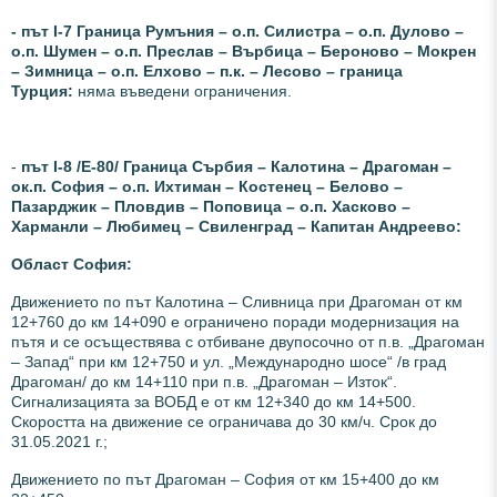
- път І-7 Граница Румъния – о.п. Силистра – о.п. Дулово –
о.п. Шумен – о.п. Преслав – Върбица – Бероново – Мокрен
– Зимница – о.п. Елхово – п.к. – Лесово – граница
Турция:
няма въведени ограничения.
-
път І-8 /Е-80/ Граница Сърбия – Калотина – Драгоман –
ок.п. София – о.п. Ихтиман – Костенец – Белово –
Пазарджик – Пловдив – Поповица – о.п. Хасково –
Харманли – Любимец – Свиленград – Капитан Андреево:
Област София:
Движението по път Калотина – Сливница
при Драгоман
от км
12+760 до км 14+090 е ограничено поради модернизация на
пътя и се осъществява с отбиване двупосочно от п.в. „Драгоман
– Запад“ при км 12+750 и ул. „Международно шосе“ /в град
Драгоман/ до км 14+110 при п.в. „Драгоман – Изток“.
Сигнализацията за ВОБД е от км 12+340 до км 14+500.
Скоростта на движение се ограничава до 30 км/ч. Срок до
31.05.2021 г.;
Движението по
път Драгоман – София
от км 15+400 до км