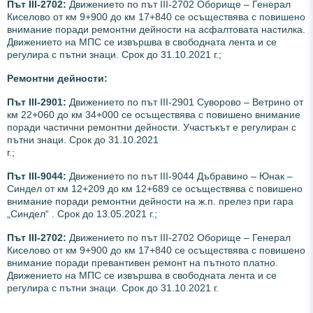
Път III-2702:
Движението по път III-2702 Оборище – Генерал
Киселово от км 9+900 до км 17+840 се осъществява с повишено
внимание поради ремонтни дейности на асфалтовата настилка.
Движението на МПС се извършва в свободната лента и се
регулира с пътни знаци. Срок до 31.10.2021 г.;
Ремонтни дейности:
Път III-2901:
Движението по път III-2901 Суворово – Ветрино от
км 22+060 до км 34+000 се осъществява с повишено внимание
поради частични ремонтни дейности. Участъкът е регулиран с
пътни знаци. Срок до 31.10.2021
г.;
Път III-9044:
Движението по път III-9044 Дъбравино – Юнак –
Синдел от км 12+209 до км 12+689 се осъществява с повишено
внимание поради ремонтни дейности на ж.п. прелез при гара
„Синдел“ . Срок до 13.05.2021 г.;
Път III-2702:
Движението по път III-2702 Оборище – Генерал
Киселово от км 9+900 до км 17+840 се осъществява с повишено
внимание поради превантивен ремонт на пътното платно.
Движението на МПС се извършва в свободната лента и се
регулира с пътни знаци. Срок до 31.10.2021 г.