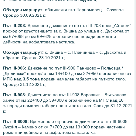
Обходен маршрут:
общинския път Черноморец – Созопол.
Срок до 30.09.2021 г.;
Път III-208:
Временно движението по път ІІІ-208 през „Айтоски“
проход от кръстовището за с. Вишна до улица в с. Дъскотна от
км 67+068 до км 69+625 е ограничено поради ремонтни
дейности на асфалтовата настилка.
Обходен маршрут:
с. Вишна – с. Планиница – с. Дъскотна и
обратно. Срок до 23.10.2021 г.;
Път III-906:
Движение по път III-906 Паницово – Гюльовца /
„Дюлински“ проход/ от км 14+100 до км 32+950 е ограничено за
МПС
над 3,5 тона
поради намален габарит на пътното тяло.
Срок до 31.12.2021 г.;
Път III-908:
Движението по път III-908 Варовник – Вълчаново
ханче от км 22+400 до 39+300 е ограничено на МПС
над 10
т.
поради намален габарит на пътното тяло. Срок до 31.12.2021
г.;
Път III-6008:
Временно е ограничено движението път III-6008
Лукойл – Камено от км 7+700 до км 13+000 поради частични
ремонтни дейности на асфалтовата настилка.