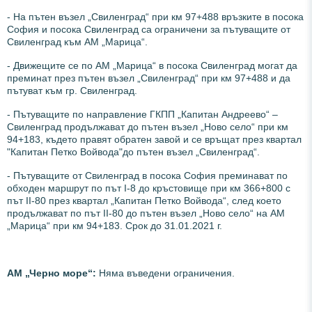
- На пътен възел „Свиленград“ при км 97+488 връзките в посока
София и посока Свиленград са ограничени за пътуващите от
Свиленград към АМ „Марица“.
- Движещите се по АМ „Марица“ в посока Свиленград могат да
преминат през пътен възел „Свиленград“ при км 97+488 и да
пътуват към гр. Свиленград.
- Пътуващите по направление ГКПП „Капитан Андреево“ –
Свиленград продължават до пътен възел „Ново село“ при км
94+183, където правят обратен завой и се връщат през квартал
"Капитан Петко Войвода"до пътен възел „Свиленград“.
- Пътуващите от Свиленград в посока София преминават по
обходен маршрут по път I-8 до кръстовище при км 366+800 с
път II-80 през квартал „Капитан Петко Войвода“, след което
продължават по път II-80 до пътен възел „Ново село“ на АМ
„Марица“ при км 94+183. Срок до 31.01.2021 г.
АМ „Черно море“:
Няма въведени ограничения.