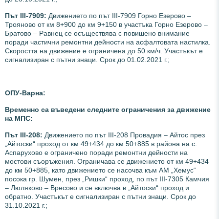
Път ІІІ-7909:
Движението по път III-7909 Горно Езерово –
Трояново от км 8+900 до км 9+150 в участъка Горно Езерово –
Братово – Равнец се осъществява с повишено внимание
поради частични ремонтни дейности на асфалтовата настилка.
Скоростта на движение е ограничена до 50 км/ч. Участъкът е
сигнализиран с пътни знаци. Срок до 01.02.2021 г.;
ОПУ-Варна:
Временно са въведени следните ограничения за движение
на МПС:
Път III-208:
Движението по път III-208 Провадия – Айтос през
„Айтоски“ проход от км 49+434 до км 50+885 в района на с.
Аспарухово е ограничено поради ремонтни дейности на
мостови съоръжения. Ограничава се движението от км 49+434
до км 50+885, като движението се насочва към АМ „Хемус“
посока гр. Шумен, през „Ришки“ проход, по път III-7305 Камчия
– Люляково – Вресово и се включва в „Айтоски“ проход и
обратно. Участъкът е сигнализиран с пътни знаци. Срок до
31.10.2021 г.;