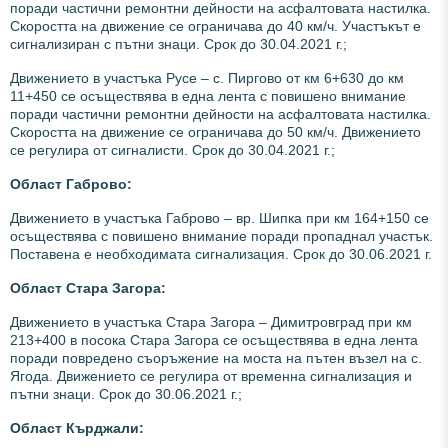
поради частични ремонтни дейности на асфалтовата настилка.
Скоростта на движение се ограничава до 40 км/ч. Участъкът е
сигнализиран с пътни знаци. Срок до 30.04.2021 г.;
Движението в участъка Русе – с. Пиргово от км 6+630 до км
11+450 се осъществява в една лента с повишено внимание
поради частични ремонтни дейности на асфалтовата настилка.
Скоростта на движение се ограничава до 50 км/ч. Движението
се регулира от сигналисти. Срок до 30.04.2021 г.;
Област Габрово:
Движението в участъка Габрово – вр. Шипка при км 164+150 се
осъществява с повишено внимание поради пропаднал участък.
Поставена е необходимата сигнализация. Срок до 30.06.2021 г.
Област Стара Загора:
Движението в участъка Стара Загора – Димитровград при км
213+400 в посока Стара Загора се осъществява в една лента
поради повредено съоръжение на моста на пътен възел на с.
Ягода. Движението се регулира от временна сигнализация и
пътни знаци. Срок до 30.06.2021 г.;
Област Кърджали: