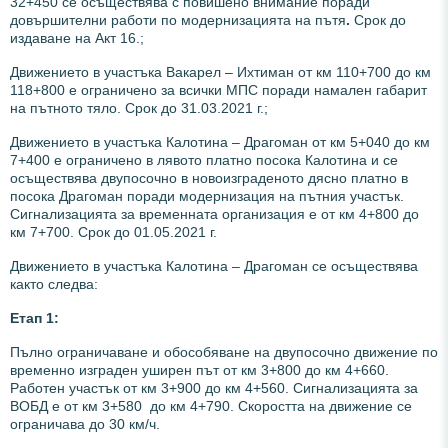
32+450 се осъществява с повишено внимание поради
довършителни работи по модернизацията на пътя
.
Срок до
издаване на Акт 16.;
Движението в участъка Вакарел – Ихтиман от км 110+700 до км
118+800 е ограничено за всички МПС поради намален габарит
на пътното тяло. Срок до 31.03.2021 г.;
Движението в участъка Калотина – Драгоман от км 5+040 до км
7+400 е ограничено в лявото платно посока Калотина и се
осъществява двупосочно в новоизграденото дясно платно в
посока Драгоман поради модернизация на пътния участък.
Сигнализацията за временната организация е от км 4+800 до
км 7+700. Срок до 01.05.2021 г.
Движението в участъка Калотина – Драгоман се осъществява
както следва:
Етап 1:
Пълно ограничаване и обособяване на двупосочно движение по
временно изграден уширен път от км 3+800 до км 4+660.
Работен участък от км 3+900 до км 4+560. Сигнализацията за
ВОБД е от км 3+580 до км 4+790. Скоростта на движение се
ограничава до 30 км/ч.