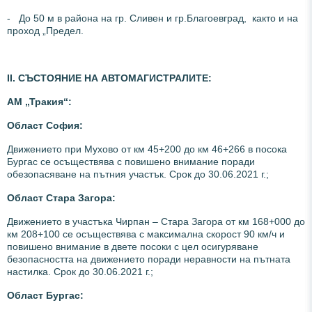
- До 50 м в района на гр. Сливен и гр.Благоевград, както и на
проход „Предел.
ІІ. СЪСТОЯНИЕ НА АВТОМАГИСТРАЛИТЕ:
АМ „Тр
акия“:
Област София:
Движението при Мухово от км 45+200 до км 46+266 в посока
Бургас се осъществява с повишено внимание поради
обезопасяване на пътния участък. Срок до 30.06.2021 г.;
Област Стара Загора:
Движението в участъка Чирпан – Стара Загора от км 168+000 до
км 208+100 се осъществява с максимална скорост 90 км/ч и
повишено внимание в двете посоки с цел осигуряване
безопасността на движението поради неравности на пътната
настилка. Срок до 30.06.2021 г.;
Област Бургас: