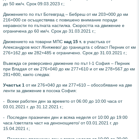
до 50 км/ч. Срок 09.03.2023 г.;
Движението по път Ботевград – Бебреш от км 203+000 до км
216+000 се осъществява с повишено внимание поради
неравности по пътната настилка. Скоростта на движение е
ограничена до 60 км/ч. Срок до 31.03.2021 г.;
Движението на товарни МПС
над 15 т.
в участъка от
Александров мост /Княжево/ до границата с област Перник от км
276+162 до км 282+485 е ограничено. Срок до 31.03.2021 г.;
Въвежда се реверсивно движение по път I-1 София – Перник
при Владая от км 276+040 до км 277+610 и от км 278+567 до км
281+800, както следва:
Участък 1
от км 276+040 до км 277+610 – обособяване на две
ленти за движение в посока София:
- Всеки работен ден за времето от 06:00 до 10:00 часа от
03.01.2021 г. до 31.12.2021 г.;
- Последен празничен ден и всяка неделя от 10:00 до 19:00
часа /светлата част на денонощието/ от 03.01.2021 г. до
15.04.2021 г.;
- Последен празничен ден и всяка неделя от 10:00 до 20:00