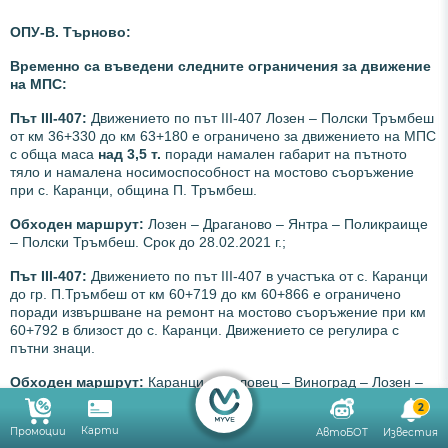
ОПУ-В. Търново:
Временно са въведени следните ограничения за движение
на МПС:
Път III-407:
Движението по път ІІІ-407 Лозен – Полски Тръмбеш
от км 36+330 до км 63+180 е ограничено за движението на МПС
с обща маса
над 3,5 т.
поради намален габарит на пътното
тяло и намалена носимоспособност на мостово съоръжение
при с. Каранци, община П. Тръмбеш.
Обходен маршрут:
Лозен – Драганово – Янтра – Поликраище
– Полски Тръмбеш. Срок до 28.02.2021 г.;
Път III-407:
Движението по път III-407 в участъка от с. Каранци
до гр. П.Тръмбеш от км 60+719 до км 60+866 е ограничено
поради извършване на ремонт на мостово съоръжение при км
60+792 в близост до с. Каранци. Движението се регулира с
пътни знаци.
Обходен маршрут:
Каранци – Орловец – Виноград – Лозен –
Сушица – Драганово – Янтра – Поликраище – Куцина – Петко
2
Каравелово – Раданово – П.Тръмбеш и обратно. Срок до
Карти
Промоции
АвтоБОТ
Известия
28.02.2021 г.