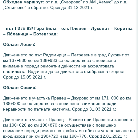
Обходен маршрут:
от п.в. „Суворово“ по АМ „Хемус“ до п.в.
„Слънчево“ и обратно. Срок до 31.12.2021 г.
-
път І-3 /Е-83/ Гара Бяла – о.п. Плевен – Луковит – Коритна
– Ябланица – Ботевград:
Област Ловеч:
Движението по път Радомирци – Петревене в град Луковит от
км 137+830 до км 138+933 се осъществява с повишено
внимание поради ремонтни дейности на асфалтовата
настилката. Водачите да се движат със съобразена скорост.
Срок до 15.05.2021 г.
Област София:
Движението в участъка Правец – Джурово от км 171+000 до км
188+000 се осъществява с повишено внимание поради
неравности по пътната настилка. Срок до 31.03.2021 г.;
Движението в участък Правец – Разлив при Правешки ханове от
км 190+620 до км 190+870 се осъществява с повишено
внимание поради ремонт на крайпътен обект и установяване на
вход/изход при км 190+720 и км 190+770.
Срок 12.01.2021 г.;