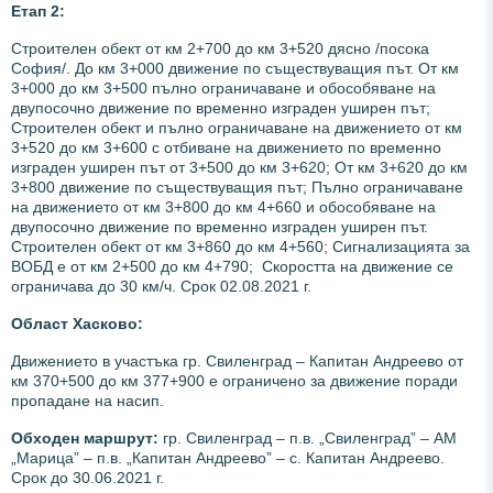
Етап 2:
Строителен обект от км 2+700 до км 3+520 дясно /посока
София/. До км 3+000 движение по съществуващия път. От км
3+000 до км 3+500 пълно ограничаване и обособяване на
двупосочно движение по временно изграден уширен път;
Строителен обект и пълно ограничаване на движението от км
3+520 до км 3+600 с отбиване на движението по временно
изграден уширен път от 3+500 до км 3+620; От км 3+620 до км
3+800 движение по съществуващия път; Пълно ограничаване
на движението от км 3+800 до км 4+660 и обособяване на
двупосочно движение по временно изграден уширен път.
Строителен обект от км 3+860 до км 4+560; Сигнализацията за
ВОБД е от км 2+500 до км 4+790; Скоростта на движение се
ограничава до 30 км/ч. Срок 02.08.2021 г.
Област Хасково:
Движението в участъка гр. Свиленград – Капитан Андреево от
км 370+500 до км 377+900 е ограничено за движение поради
пропадане на насип.
Обходен маршрут:
гр. Свиленград – п.в. „Свиленград” – АМ
„Марица” – п.в. „Капитан Андреево” – с. Капитан Андреево.
Срок до 30.06.2021 г.