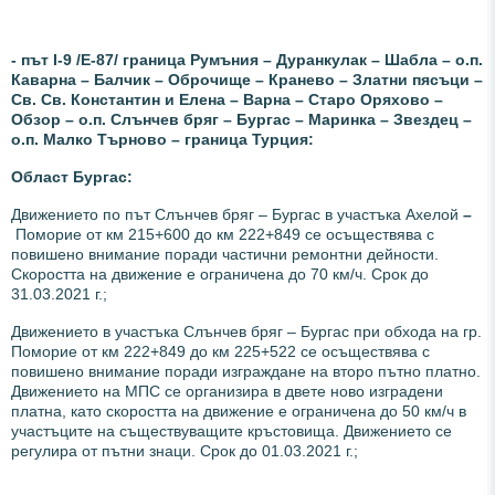
- път І-9 /Е-87/ граница Румъния – Дуранкулак – Шабла – о.п.
Каварна – Балчик – Оброчище – Кранево – Златни пясъци –
Св. Св. Константин и Елена – Варна – Старо Оряхово –
Обзор – о.п. Слънчев бряг – Бургас – Маринка – Звездец –
о.п. Малко Търново – граница Турция:
Област Бургас:
Движението по път Слънчев бряг – Бургас в участъка Ахелой
–
Поморие от км 215+600 до км 222+849 се осъществява с
повишено внимание поради частични ремонтни дейности.
Скоростта на движение е ограничена до 70 км/ч. Срок до
31.03.2021 г.;
Движението в участъка Слънчев бряг – Бургас при обхода на гр.
Поморие от км 222+849 до км 225+522 се осъществява с
повишено внимание поради изграждане на второ пътно платно.
Движението на МПС се организира в двете ново изградени
платна, като скоростта на движение е ограничена до 50 км/ч в
участъците на съществуващите кръстовища. Движението се
регулира от пътни знаци. Срок до 01.03.2021 г.;