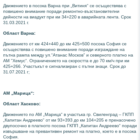
Движението в посока Варна при „Витиня“ се осъществява с
повишено внимание поради ремонтно-възстановителни
дейности на виадукт при км 34+220 в аварийната лента. Срок
31.03.2021 г.
Област Варна:
Движението от км 424+440 до км 425+500 посока София се
осъществява с повишено внимание поради изграждане на
пътна рампа между ул.“Атанас Москов” и северното платно на
АМ ”Хемус“. Ограничението на скоростта е до 70 км/ч при км
425+266. Участъкът е сигнализиран с пътни знаци. Срок до
31.07.2021 г;
АМ „Марица“:
Област Хасково:
Движението по АМ „Марица“ в участъка гр. Свиленград – ГКПП
„Капитан Андреево“ от км 93+393 до км 104+205 е пренасочено
двупосочно в платното посока ГКПП „Капитан Андреево“ поради
извършване на превантивен ремонт на платно, което е в посока
София.