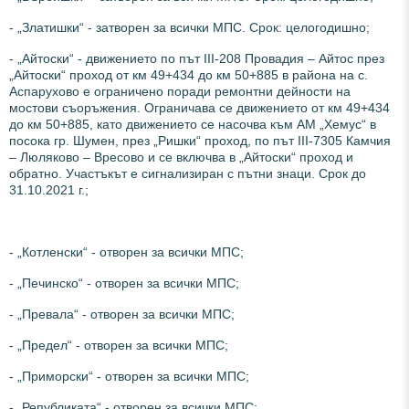
- „Златишки“ - затворен за всички МПС. Срок: целогодишно;
- „Айтоски“ - движението по път III-208 Провадия – Айтос през
„Айтоски“ проход от км 49+434 до км 50+885 в района на с.
Аспарухово е ограничено поради ремонтни дейности на
мостови съоръжения. Ограничава се движението от км 49+434
до км 50+885, като движението се насочва към АМ „Хемус“ в
посока гр. Шумен, през „Ришки“ проход, по път III-7305 Камчия
– Люляково – Вресово и се включва в „Айтоски“ проход и
обратно. Участъкът е сигнализиран с пътни знаци. Срок до
31.10.2021 г.;
- „Котленски“ - отворен за всички МПС;
- „Печинско“ - отворен за всички МПС;
- „Превала“ - отворен за всички МПС;
- „Предел“ - отворен за всички МПС;
- „Приморски“ - отворен за всички МПС;
- „Републиката“ - отворен за всички МПС;