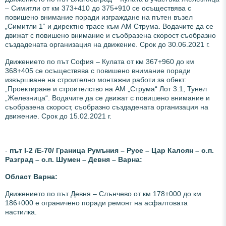
– Симитли от км 373+410 до 375+910 се осъществява с
повишено внимание поради изграждане на пътен възел
„Симитли 1“ и директно трасе към АМ Струма. Водачите да се
движат с повишено внимание и съобразена скорост съобразно
създадената организация на движение. Срок до 30.06.2021 г.
Движението по път
София – Кулата от км 367+960 до км
368+405 се осъществява с повишено внимание поради
извършване на строително монтажни работи за обект:
„Проектиране и строителство на АМ „Струма“ Лот 3.1, Тунел
„Железница“. Водачите да се движат с повишено внимание и
съобразена скорост, съобразно създадената организация на
движение. Срок до 15.02.2021 г.
-
път І-2 /Е-70/ Граница Румъния – Русе – Цар Калоян – о.п.
Разград – о.п. Шумен – Девня – Варна:
Област Варна:
Движението по път Девня – Слънчево от км 178+000 до км
186+000 е ограничено поради ремонт на асфалтовата
настилка.