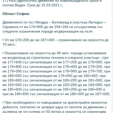
171+600 двупосочно движение по новоизграденото трасе в
посока Видин. Срок до 15.03.2021 г.;
О
бласт София:
Движението по път Мездра – Ботевград в участъка Лютидол –
Скравена от км 174+800 до км 194+164 се осъществява със
следните ограничения поради модернизация на пътя:
• От км 176+200 до км 187+400 – ограничаване на скоростта до
70 км/ч.;
• Ограничаване на скоростта до 40 км/ч. поради установяване
на вход/изход за строителна техника в следните участъци - при
км 177+600 със сигнализация от км 177+200 до км 178+000, при
км 178+800 със сигнализация от км 178+400 до км 179+200, при
км 179+300 със сигнализация от км 178+900 до км 179+700, при
км 180+050 със сигнализация км 178+650 до км 180+450, при
км 180+600 със сигнализация от км 180+200 до км 181+000, при
км 183+660 със сигнализация от км 183+260 до км 184+060, при
км 185+600 със сигнализация от км 185+200 до км 186+000 и
при км 186+600 със сигнализация от км 186+200 до км 187+000;
• При необходимост от извършване на краткотрайни ремонтни
дейности, поетапно се затваря една от лентите за движение с
дължина не по-голяма от 50 метра и скоростта се ограничава