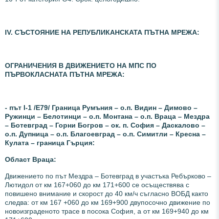
ІV. СЪСТОЯНИЕ НА РЕПУБЛИКАНСКАТА ПЪТНА МРЕЖА:
ОГРАНИЧЕНИЯ В ДВИЖЕНИЕТО НА МПС ПО
ПЪРВОКЛАСНАТА ПЪТНА МРЕЖА:
- път I-1 /Е79/ Граница Румъния – о.п. Видин – Димово –
Ружинци – Белотинци – о.п. Монтана – о.п. Враца – Мездра
– Ботевград – Горни Богров – ок. п. София – Даскалово –
о.п. Дупница – о.п. Благоевград – о.п. Симитли – Кресна –
Кулата – граница Гърция:
О
бласт Враца:
Движението по път Мездра – Ботевград в участъка Ребърково –
Лютидол от км 167+060 до км 171+600 се осъществява с
повишено внимание и скорост до 40 км/ч съгласно ВОБД както
следва: от км 167 +060 до км 169+900 двупосочно движение по
новоизграденото трасе в посока София, а от км 169+940 до км