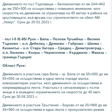
Движението по път Търговище – Белокопитово от км 244+462
до км 250+300 се осъществява с повишено внимание, като
скоростта на движение се ограничава на 40 км/час в района на
кръстовищата, във връзка със строителството на обект АМ
„Хемус”. Срок до 20.01.2021 г.
-
път І-5 /Е-85/ Русе – Бяла – Полски Тръмбеш – Велико
Търново – о.п. Дебелец – Дряново – Габрово – Шипка –
Казанлък – о.п. Стара Загора – Средец – Димитровград –
о.п. Хасково – Конуш – Черноочене – Кърджали – Маказа –
граница Гърция:
Област Русе:
Движението в участъка гара Бяла – гр. Бяла от км 55+000 до км
55+055 се осъществява в една лента поради малък
компрометиран участък, като движението се осъществява в
изпреварващата лента. Участъкът е сигнализиран с пътни
знаци и е въведено ограничението на скоростта до 40 км/ч.
Срок до 30.04.2021 г.;
Движението в участъка Тръстеник – Борово от км 25+968 до км
44+960 се осъществява в една лента с пропускателен режим