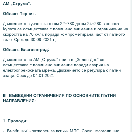
АМ „Струма
“:
Област Перник:
Движението в участъка от км 22+780 до км 24+280 в посока
Кулата се осъществява с повишено внимание и ограничение на
скоростта на 70 км/ч. поради компрометирана част от пътното
тяло. Срок до 30.09.2021 г.;
Област: Благоевград:
Движението по АМ „Струма“ при п.в. „Зелен Дол“ се
осъществява с повишено внимание поради авария на
електропреносната мрежа. Движението се регулира с пътни
знаци. Срок до 04.01.2021 г.
ІІI. ВЪВЕДЕНИ ОГРАНИЧЕНИЯ ПО ОСНОВНИТЕ ПЪТНИ
НАПРАВЛЕНИЯ
:
1. Проходи:
- „Върбишки“ - затворен за всички МПС. Срок: целогодишно;