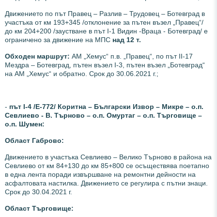
Движението по път Правец – Разлив – Трудовец – Ботевград в
участъка от км 193+345 /отклонение за пътен възел „Правец“/
до км 204+200 /заустване в път І-1 Видин -Враца - Ботевград/ е
ограничено за движение на МПС
над 12 т.
Обходен маршрут:
АМ „Хемус“ п.в. „Правец“, по път ІІ-17
Мездра – Ботевград, пътен възел І-3, пътен възел „Ботевград“
на АМ „Хемус“ и обратно. Срок до 30.06.2021 г.;
-
път І-4 /Е-772/ Коритна – Български Извор – Микре – о.п.
Севлиево - В. Търново – о.п. Омуртаг – о.п. Търговище –
о.п. Шумен:
Област Габрово:
Движението в участъка Севлиево – Велико Търново в района на
Севлиево от км 84+130 до км 85+800 се осъществява поетапно
в една лента поради извършване на ремонтни дейности на
асфалтовата настилка. Движението се регулира с пътни знаци.
Срок до 30.04.2021 г.
Област Търговище: