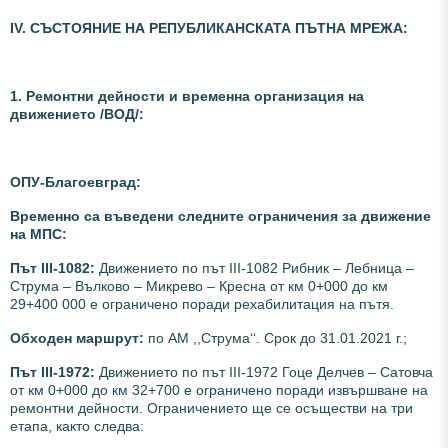
ІV. СЪСТОЯНИЕ НА РЕПУБЛИКАНСКАТА ПЪТНА МРЕЖА:
1. Ремонтни дейности и временна организация на
движението /ВОД/:
ОПУ-Благоевград:
Временно са въведени следните ограничения за движение
на МПС:
Път III-1082:
Движението по път III-1082 Рибник – Лебница –
Струма – Вълково – Микрево – Кресна от км 0+000 до км
29+400 000 е ограничено поради рехабилитация на пътя.
Обходен маршрут:
по АМ ,,Струма‘‘. Срок до 31.01.2021 г.;
Път III-1972:
Движението по път III-1972 Гоце Делчев – Сатовча
от км 0+000 до км 32+700 е ограничено поради извършване на
ремонтни дейности. Ограничението ще се осъществи на три
етапа, както следва: