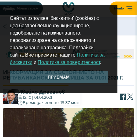
Моят гараж
Меню
Сайтът използва 'бисквитки' (cookies) с
цел безпроблемно функциониране,
Назад
подобряване на изживяването,
персонализиране на съдържанието и
анализиране на трафика. Ползвайки
сайта, Вие приемате нашите
Политика за
бисквитки
и
Политика за поверителност
.
ИНФОРМАЦИЯ ЗА СЪСТОЯНИЕТО НА
ПРИЕМАМ
РЕПУБЛИКАНСКИТЕ ПЪТИЩА ЗА 01.01.2021 Г.
Ивайло Драганов
12:10 | 01.01.2021
Време за четене: 19:37 мин.