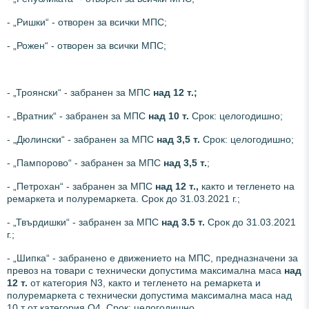
- „Ришки“ - отворен за всички МПС;
- „Рожен“ - отворен за всички МПС;
- „Троянски“ - забранен за МПС
над 12 т.;
- „Вратник“ - забранен за МПС
над 10 т.
Срок: целогодишно;
- „Дюлински“ - забранен за МПС
над 3,5 т.
Срок: целогодишно;
- „Пампорово“ - забранен за МПС
над 3,5 т.
;
- „Петрохан“ - забранен за МПС
над 12 т.,
както и тегленето на
ремаркета и полуремаркета. Срок до 31.03.2021 г.;
- „Твърдишки“ - забранен за МПС
над
3.5 т.
Срок до 31.03.2021
г.;
- „Шипка“ - забранено е движението на МПС, предназначени за
превоз на товари с технически допустима максимална маса
над
12 т.
от категория N3, както и тегленето на ремаркета и
полуремаркета с технически допустима максимална маса над
10 т от категория О4. Срок: целогодишно.