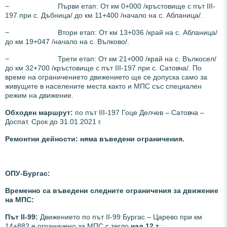
− Първи етап: От км 0+000 /кръстовище с път III-
197 при с. Дъбница/ до км 11+400 /начало на с. Абланица/.
− Втори етап: От км 13+036 /край на с. Абланица/
до км 19+047 /начало на с. Вълково/.
− Трети етап: От км 21+000 /край на с. Вълкосел/
до км 32+700 /кръстовище с път III-197 при с. Сатовча/. По
време на ограничението движението ще се допуска само за
живущите в населените места както и МПС със специален
режим на движение.
Обходен маршрут:
по път III-197 Гоце Делчев – Сатовча –
Доспат. Срок до 31.01.2021 г.
Ремонтни дейности: няма въведени ограничения.
ОПУ-Бургас:
Временно са въведени следните ограничения за движение
на МПС:
Път II-99:
Движението по път ІІ-99 Бургас – Царево при км
14+882 е ограничено за МПС с тегло
над 12 т.
;