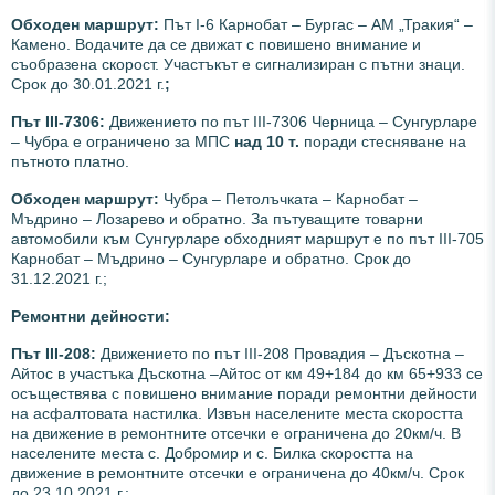
Обходен маршрут:
Път I-6 Карнобат – Бургас – АМ „Тракия“ –
Камено. Водачите да се движат с повишено внимание и
съобразена скорост. Участъкът е сигнализиран с пътни знаци.
Срок до 30.01.2021 г.
;
Път III-7306:
Движението по път ІІІ-7306 Черница – Сунгурларе
– Чубра е ограничено за МПС
над 10 т.
поради стесняване на
пътното платно.
Обходен маршрут:
Чубра – Петолъчката – Карнобат –
Мъдрино – Лозарево и обратно. За пътуващите товарни
автомобили към Сунгурларе обходният маршрут е по път III-705
Карнобат – Мъдрино – Сунгурларе и обратно. Срок до
31.12.2021 г.;
Ремонтни дейности:
Път III-208:
Движението по път ІІІ-208 Провадия – Дъскотна –
Айтос в участъка Дъскотна –Айтос от км 49+184 до км 65+933 се
осъществява с повишено внимание поради ремонтни дейности
на асфалтовата настилка. Извън населените места скоростта
на движение в ремонтните отсечки е ограничена до 20км/ч. В
населените места с. Добромир и с. Билка скоростта на
движение в ремонтните отсечки е ограничена до 40км/ч. Срок
до 23.10.2021 г.;