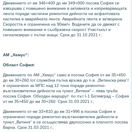
Движението от км 346+400 до км 349+000 посока София се
извършва с повишено внимание в активната и изпреварващата
лента поради частични ремонтни дейности на асфалтовата
настилка в аварийната лента. Аварийната лента е затворена.
Скоростта е ограничена на 90км/ч. Водачите да се движат с
повишено внимание и съобразена скорост Участъкът е
сигнализиран с пътни знаци. Срок до 31.10.2021 г.;
АМ „Хемус“:
Област София:
Движението по АМ „Хемус“ само в посока София от км 35+450
до км 30+260 /от служебна пътна връзка до п.в. „Витинска река“/
е ограничено за МПС над 12 тона поради ремонтно-
възстановителни дейности на тунел „Витиня" – лява тръба
посока София. Обходен маршрут: по път I-1 Ботевград – София
от км 35+450 до км 30+260. Срок 31.03.2021 г.;
Движението от км 33+810 до км 31+996 в посока София е
ограничено поради ремонтно-възстановителни дейности в
тунел „Витиня“ и се осъществява двупосочно в платното посока
Варна. Срок 31.03.2021 г.;