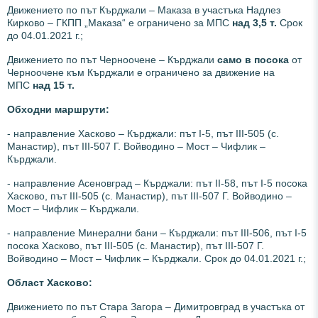
Движението по път Кърджали – Маказа в участъка Надлез
Кирково – ГКПП „Маказа“ е ограничено за МПС
над 3,5 т.
Срок
до 04.01.2021 г.;
Движението по път Черноочене – Кърджали
само в посока
от
Черноочене към Кърджали е ограничено за движение на
МПС
над 15 т.
Обходни маршрути:
- направление Хасково – Кърджали: път І-5, път ІІІ-505 (с.
Манастир), път ІІІ-507 Г. Войводино – Мост – Чифлик –
Кърджали.
- направление Асеновград – Кърджали: път ІІ-58, път І-5 посока
Хасково, път ІІІ-505 (с. Манастир), път ІІІ-507 Г. Войводино –
Мост – Чифлик – Кърджали.
- направление Минерални бани – Кърджали: път ІІІ-506, път І-5
посока Хасково, път ІІІ-505 (с. Манастир), път ІІІ-507 Г.
Войводино – Мост – Чифлик – Кърджали. Срок до 04.01.2021 г.;
Област Хасково:
Движението по път Стара Загора – Димитровград в участъка от