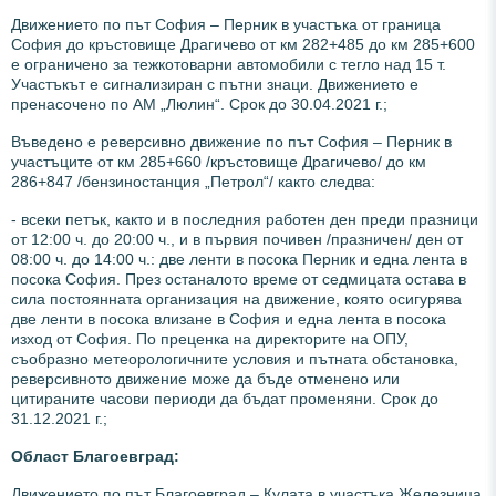
Движението по път София – Перник в участъка от граница
София до кръстовище Драгичево от км 282+485 до км 285+600
е ограничено за тежкотоварни автомобили с тегло над 15 т.
Участъкът е сигнализиран с пътни знаци. Движението е
пренасочено по АМ „Люлин“. Срок до 30.04.2021 г.;
Въведено е реверсивно движение по път София – Перник в
участъците от км 285+660 /кръстовище Драгичево/ до км
286+847 /бензиностанция „Петрол“/ както следва:
- всеки петък, както и в последния работен ден преди празници
от 12:00 ч. до 20:00 ч., и в първия почивен /празничен/ ден от
08:00 ч. до 14:00 ч.: две ленти в посока Перник и една лента в
посока София. През останалото време от седмицата остава в
сила постоянната организация на движение, която осигурява
две ленти в посока влизане в София и една лента в посока
изход от София. По преценка на директорите на ОПУ,
съобразно метеорологичните условия и пътната обстановка,
реверсивното движение може да бъде отменено или
цитираните часови периоди да бъдат променяни. Срок до
31.12.2021 г.;
Област Благоевград:
Движението по път Благоевград – Кулата в участъка Железница