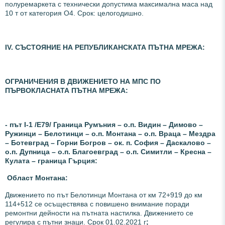
полуремаркета с технически допустима максимална маса над
10 т от категория О4. Срок: целогодишно.
ІV. СЪСТОЯНИЕ НА РЕПУБЛИКАНСКАТА ПЪТНА МРЕЖА:
ОГРАНИЧЕНИЯ В ДВИЖЕНИЕТО НА МПС ПО
ПЪРВОКЛАСНАТА ПЪТНА МРЕЖА:
- път I-1 /Е79/ Граница Румъния – о.п. Видин – Димово –
Ружинци – Белотинци – о.п. Монтана – о.п. Враца – Мездра
– Ботевград – Горни Богров – ок. п. София – Даскалово –
о.п. Дупница – о.п. Благоевград – о.п. Симитли – Кресна –
Кулата – граница Гърция:
Област Монтана:
Движението по път Белотинци Монтана от км 72+919 до км
114+512 се осъществява с повишено внимание поради
ремонтни дейности на пътната настилка. Движението се
регулира с пътни знаци. Срок 01.02.2021 г
;