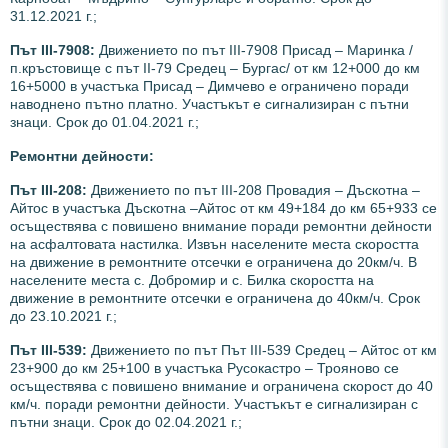
31.12.2021 г.;
Път III-7908:
Движението по път III-7908 Присад – Маринка /
п.кръстовище с път II-79 Средец – Бургас/ от км 12+000 до км
16+5000 в участъка Присад – Димчево е ограничено поради
наводнено пътно платно. Участъкът е сигнализиран с пътни
знаци. Срок до 01.04.2021 г.;
Ремонтни дейности:
Път III-208:
Движението по път ІІІ-208 Провадия – Дъскотна –
Айтос в участъка Дъскотна –Айтос от км 49+184 до км 65+933 се
осъществява с повишено внимание поради ремонтни дейности
на асфалтовата настилка. Извън населените места скоростта
на движение в ремонтните отсечки е ограничена до 20км/ч. В
населените места с. Добромир и с. Билка скоростта на
движение в ремонтните отсечки е ограничена до 40км/ч. Срок
до 23.10.2021 г.;
Път
III
-539:
Движението по път Път III-539 Средец – Айтос от км
23+900 до км 25+100 в участъка Русокастро – Трояново се
осъществява с повишено внимание и ограничена скорост до 40
км/ч. поради ремонтни дейности. Участъкът е сигнализиран с
пътни знаци. Срок до 02.04.2021 г.;