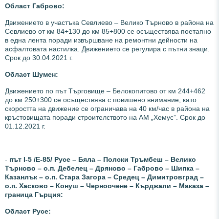
Област Габрово:
Движението в участъка Севлиево – Велико Търново в района на
Севлиево от км 84+130 до км 85+800 се осъществява поетапно
в една лента поради извършване на ремонтни дейности на
асфалтовата настилка. Движението се регулира с пътни знаци.
Срок до 30.04.2021 г.
Област Шумен:
Движението по път Търговище – Белокопитово от км 244+462
до км 250+300 се осъществява с повишено внимание, като
скоростта на движение се ограничава на 40 км/час в района на
кръстовищата поради строителството на АМ „Хемус”. Срок до
01.12.2021 г.
-
път І-5 /Е-85/ Русе – Бяла – Полски Тръмбеш – Велико
Търново – о.п. Дебелец – Дряново – Габрово – Шипка –
Казанлък – о.п. Стара Загора – Средец – Димитровград –
о.п. Хасково – Конуш – Черноочене – Кърджали – Маказа –
граница Гърция:
Област Русе: