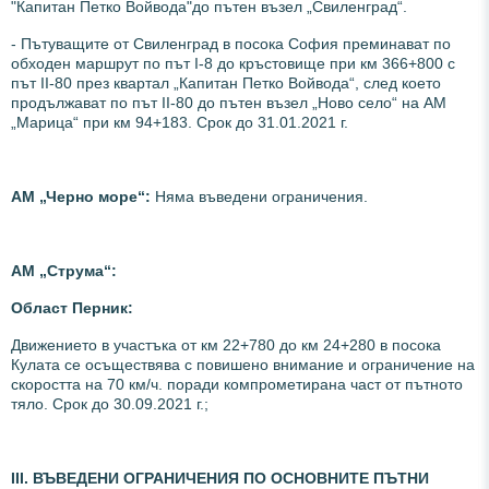
"Капитан Петко Войвода"до пътен възел „Свиленград“.
- Пътуващите от Свиленград в посока София преминават по
обходен маршрут по път I-8 до кръстовище при км 366+800 с
път II-80 през квартал „Капитан Петко Войвода“, след което
продължават по път II-80 до пътен възел „Ново село“ на АМ
„Марица“ при км 94+183. Срок до 31.01.2021 г.
АМ „Черно море“:
Няма въведени ограничения.
АМ „Струма
“:
Област Перник:
Движението в участъка от км 22+780 до км 24+280 в посока
Кулата се осъществява с повишено внимание и ограничение на
скоростта на 70 км/ч. поради компрометирана част от пътното
тяло. Срок до 30.09.2021 г.;
ІІI. ВЪВЕДЕНИ ОГРАНИЧЕНИЯ ПО ОСНОВНИТЕ ПЪТНИ