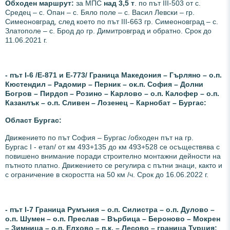
Обходен маршрут:
за МПС
над 3,5 т
. по път III-503 от с.
Средец – с. Опан – с. Бяло поле – с. Васил Левски – гр.
Симеоновград, след което по път III-663 гр. Симеоновград – с.
Златополе – с. Брод до гр. Димитровград и обратно. Срок до
11.06.2021 г.
- път І-6 /Е-871 и Е-773/ Граница Македония – Гърляно – о.п.
Кюстендил – Радомир – Перник – ок.п. София – Долни
Богров – Пирдоп – Розино – Карлово – о.п. Калофер – о.п.
Казанлък – о.п. Сливен – Лозенец – Карнобат – Бургас:
Област Бургас:
Движението по път София – Бургас /обходен път на гр.
Бургас I - етап/ от км 493+135 до км 493+528 се осъществява с
повишено внимание поради строително монтажни дейности на
пътното платно. Движението се регулира с пътни знаци, както и
с ограничение в скоростта на 50 км /ч. Срок до 16.06.2022 г.
- път І-7 Граница Румъния – о.п. Силистра – о.п. Дулово –
о.п. Шумен – о.п. Преслав – Върбица – Бероново – Мокрен
– Зимница – о.п. Елхово – п.к. – Лесово – граница Турция: