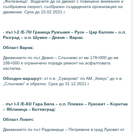
„Железница“. Водачите да се движат с повишено внимание и
съобразена скорост, съобразно създадената организация на
движение. Срок до 15.02.2021 г.
-
път І-2 /Е-70/ Граница Румъния – Русе – Цар Калоян – о.п.
Разград – о.п. Шумен – Девня – Варна:
Област Варна:
Движението по път Девня – Слънчево от км 178+000 до км
186+000 е ограничено поради ремонт на асфалтовата
настилка.
Обходен маршрут:
от п.в. „Суворово“ по АМ „Хемус“ до п.в.
„Слънчево“ и обратно. Срок до 31.12.2021 г.
-
път І-3 /Е-83/ Гара Бяла – о.п. Плевен – Луковит – Коритна
– Ябланица – Ботевград:
Област Ловеч:
Движението по път Радомирци – Петревене в град Луковит от