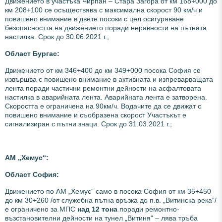
Движението в участъка Чирпан – Стара Загора от км 168+000 до
км 208+100 се осъществява с максимална скорост 90 км/ч и
повишено внимание в двете посоки с цел осигуряване
безопасността на движението поради неравности на пътната
настилка. Срок до 30.06.2021 г.;
Област Бургас:
Движението от км 346+400 до км 349+000 посока София се
извършва с повишено внимание в активната и изпреварващата
лента поради частични ремонтни дейности на асфалтовата
настилка в аварийната лента. Аварийната лента е затворена.
Скоростта е ограничена на 90км/ч. Водачите да се движат с
повишено внимание и съобразена скорост Участъкът е
сигнализиран с пътни знаци. Срок до 31.03.2021 г.;
АМ „Хемус“:
Област София:
Движението по АМ „Хемус“ само в посока София от км 35+450
до км 30+260 /от служебна пътна връзка до п.в. „Витинска река“/
е ограничено за МПС
над 12 тона
поради ремонтно-
възстановителни дейности на тунел „Витиня" – лява тръба