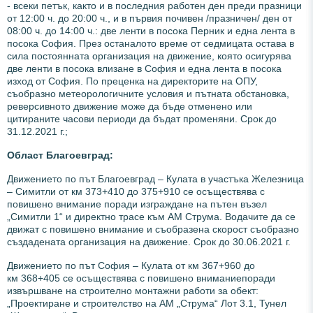
- всеки петък, както и в последния работен ден преди празници
от 12:00 ч. до 20:00 ч., и в първия почивен /празничен/ ден от
08:00 ч. до 14:00 ч.: две ленти в посока Перник и една лента в
посока София. През останалото време от седмицата остава в
сила постоянната организация на движение, която осигурява
две ленти в посока влизане в София и една лента в посока
изход от София. По преценка на директорите на ОПУ,
съобразно метеорологичните условия и пътната обстановка,
реверсивното движение може да бъде отменено или
цитираните часови периоди да бъдат променяни. Срок до
31.12.2021 г.;
Област Благоевград:
Движението по път Благоевград – Кулата в участъка Железница
– Симитли от км 373+410 до 375+910 се осъществява с
повишено внимание поради изграждане на пътен възел
„Симитли 1“ и директно трасе към АМ Струма. Водачите да се
движат с повишено внимание и съобразена скорост съобразно
създадената организация на движение. Срок до 30.06.2021 г.
Движението по път
София – Кулата от км 367+960 до
км 368+405 се осъществява с повишено вниманиепоради
извършване на строително монтажни работи за обект:
„Проектиране и строителство на АМ „Струма“ Лот 3.1, Тунел