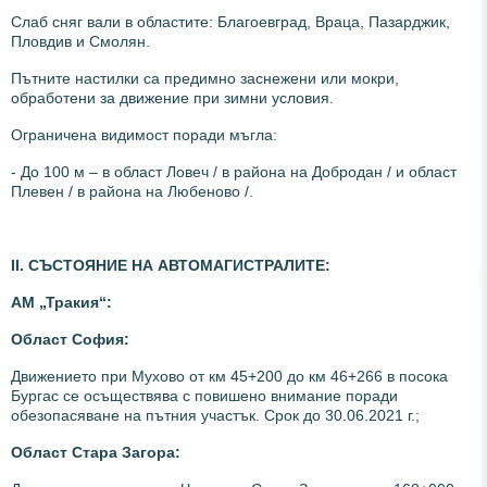
Слаб сняг вали в областите: Благоевград, Враца, Пазарджик,
Пловдив и Смолян.
Пътните настилки са предимно заснежени или мокри,
обработени за движение при зимни условия.
Ограничена видимост поради мъгла:
- До 100 м – в област Ловеч / в района на Добродан / и област
Плевен / в района на Любеново /.
ІІ. СЪСТОЯНИЕ НА АВТОМАГИСТРАЛИТЕ:
АМ „Тр
акия“:
Област София:
Движението при Мухово от км 45+200 до км 46+266 в посока
Бургас се осъществява с повишено внимание поради
обезопасяване на пътния участък. Срок до 30.06.2021 г.;
Област Стара Загора: