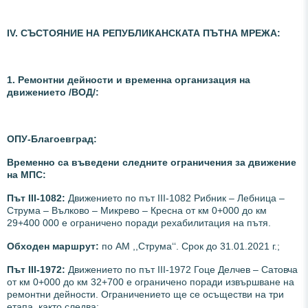
ІV. СЪСТОЯНИЕ НА РЕПУБЛИКАНСКАТА ПЪТНА МРЕЖА:
1. Ремонтни дейности и временна организация на
движението /ВОД/:
ОПУ-Благоевград:
Временно са въведени следните ограничения за движение
на МПС:
Път III-1082:
Движението по път III-1082 Рибник – Лебница –
Струма – Вълково – Микрево – Кресна от км 0+000 до км
29+400 000 е ограничено поради рехабилитация на пътя.
Обходен маршрут:
по АМ ,,Струма‘‘. Срок до 31.01.2021 г.;
Път III-1972:
Движението по път III-1972 Гоце Делчев – Сатовча
от км 0+000 до км 32+700 е ограничено поради извършване на
ремонтни дейности. Ограничението ще се осъществи на три
етапа, както следва: