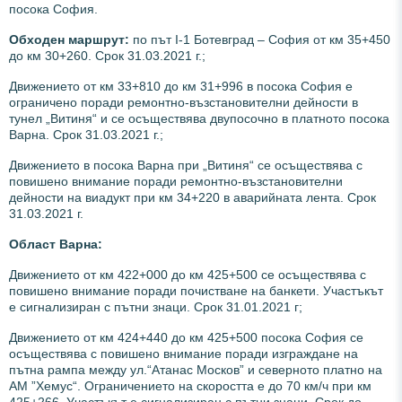
посока София.
Обходен маршрут:
по път I-1 Ботевград – София от км 35+450
до км 30+260. Срок 31.03.2021 г.;
Движението от км 33+810 до км 31+996 в посока София е
ограничено поради ремонтно-възстановителни дейности в
тунел „Витиня“ и се осъществява двупосочно в платното посока
Варна. Срок 31.03.2021 г.;
Движението в посока Варна при „Витиня“ се осъществява с
повишено внимание поради ремонтно-възстановителни
дейности на виадукт при км 34+220 в аварийната лента. Срок
31.03.2021 г.
Област Варна:
Движението от км 422+000 до км 425+500 се осъществява с
повишено внимание поради почистване на банкети. Участъкът
е сигнализиран с пътни знаци. Срок 31.01.2021 г;
Движението от км 424+440 до км 425+500 посока София се
осъществява с повишено внимание поради изграждане на
пътна рампа между ул.“Атанас Москов” и северното платно на
АМ ”Хемус“. Ограничението на скоростта е до 70 км/ч при км
425+266. Участъкът е сигнализиран с пътни знаци. Срок до