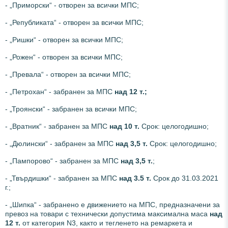
- „Приморски“ - отворен за всички МПС;
- „Републиката“ - отворен за всички МПС;
- „Ришки“ - отворен за всички МПС;
- „Рожен“ - отворен за всички МПС;
- „Превала“ - отворен за всички МПС;
- „Петрохан“ - забранен за МПС
над 12 т.;
- „Троянски“ - забранен за всички МПС;
- „Вратник“ - забранен за МПС
над 10 т.
Срок: целогодишно;
- „Дюлински“ - забранен за МПС
над 3,5 т.
Срок: целогодишно;
- „Пампорово“ - забранен за МПС
над 3,5 т.
;
- „Твърдишки“ - забранен за МПС
над
3.5 т.
Срок до 31.03.2021
г.;
- „Шипка“ - забранено е движението на МПС, предназначени за
превоз на товари с технически допустима максимална маса
над
12 т.
от категория N3, както и тегленето на ремаркета и