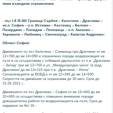
няма въведени ограничения.
-
път І-8 /Е-80/ Граница Сърбия – Калотина – Драгоман –
ок.п. София – о.п. Ихтиман – Костенец – Белово –
Пазарджик – Пловдив – Поповица – о.п. Хасково –
Харманли – Любимец – Свиленград – Капитан Андреево:
Област София:
Движението по път Калотина – Сливница
при Драгоман
от км
12+760 до км 14+090 е ограничено поради модернизация на
пътя и се осъществява с отбиване двупосочно от п.в. „Драгоман
– Запад“ при км 12+750 и ул. „Международно шосе“ /в град
Драгоман/ до км 14+110 при п.в. „Драгоман – Изток“.
Сигнализацията за ВОБД е от км 12+340 до км 14+500.
Скоростта на движение се ограничава до 30 км/ч. Срок до
31.05.2021 г.;
Движението по
път Драгоман – София
от км 15+400 до км
32+450 се осъществява с повишено внимание поради
довършителни работи по модернизацията на пътя
.
Срок до
издаване на Акт 16.;