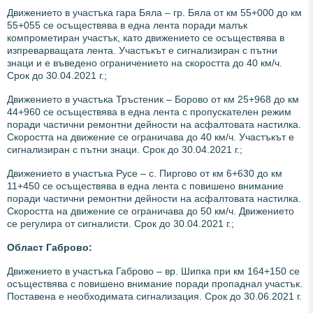
Движението в участъка гара Бяла – гр. Бяла от км 55+000 до км
55+055 се осъществява в една лента поради малък
компрометиран участък, като движението се осъществява в
изпреварващата лента. Участъкът е сигнализиран с пътни
знаци и е въведено ограничението на скоростта до 40 км/ч.
Срок до 30.04.2021 г.;
Движението в участъка Тръстеник – Борово от км 25+968 до км
44+960 се осъществява в една лента с пропускателен режим
поради частични ремонтни дейности на асфалтовата настилка.
Скоростта на движение се ограничава до 40 км/ч. Участъкът е
сигнализиран с пътни знаци. Срок до 30.04.2021 г.;
Движението в участъка Русе – с. Пиргово от км 6+630 до км
11+450 се осъществява в една лента с повишено внимание
поради частични ремонтни дейности на асфалтовата настилка.
Скоростта на движение се ограничава до 50 км/ч. Движението
се регулира от сигналисти. Срок до 30.04.2021 г.;
Област Габрово:
Движението в участъка Габрово – вр. Шипка при км 164+150 се
осъществява с повишено внимание поради пропаднал участък.
Поставена е необходимата сигнализация. Срок до 30.06.2021 г.