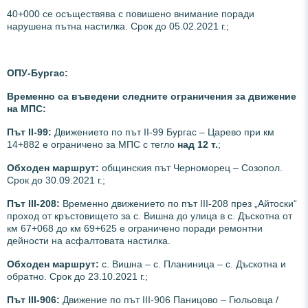
40+000 се осъществява с повишено внимание поради
нарушена пътна настилка. Срок до 05.02.2021 г.;
ОПУ-Бургас:
Временно са въведени следните ограничения за движение
на МПС:
Път II-99:
Движението по път ІІ-99 Бургас – Царево при км
14+882 е ограничено за МПС с тегло
над 12 т.
;
Обходен маршрут:
общинския път Черноморец – Созопол.
Срок до 30.09.2021 г.;
Път III-208:
Временно движението по път ІІІ-208 през „Айтоски“
проход от кръстовището за с. Вишна до улица в с. Дъскотна от
км 67+068 до км 69+625 е ограничено поради ремонтни
дейности на асфалтовата настилка.
Обходен маршрут:
с. Вишна – с. Планиница – с. Дъскотна и
обратно. Срок до 23.10.2021 г.;
Път III-906:
Движение по път III-906 Паницово – Гюльовца /