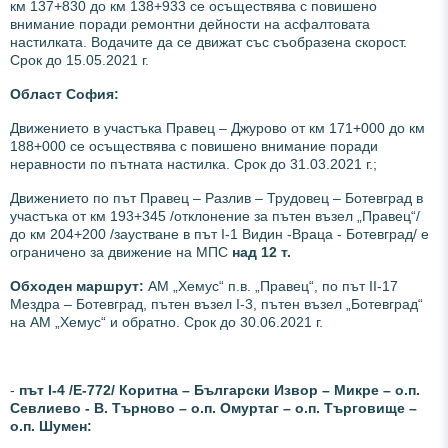
км 137+830 до км 138+933 се осъществява с повишено
внимание поради ремонтни дейности на асфалтовата
настилката. Водачите да се движат със съобразена скорост.
Срок до 15.05.2021 г.
Област София:
Движението в участъка Правец – Джурово от км 171+000 до км
188+000 се осъществява с повишено внимание поради
неравности по пътната настилка. Срок до 31.03.2021 г.;
Движението по път Правец – Разлив – Трудовец – Ботевград в
участъка от км 193+345 /отклонение за пътен възел „Правец“/
до км 204+200 /заустване в път І-1 Видин -Враца - Ботевград/ е
ограничено за движение на МПС
над 12 т.
Обходен маршрут:
АМ „Хемус“ п.в. „Правец“, по път ІІ-17
Мездра – Ботевград, пътен възел І-3, пътен възел „Ботевград“
на АМ „Хемус“ и обратно. Срок до 30.06.2021 г.
-
път І-4 /Е-772/ Коритна – Български Извор – Микре – о.п.
Севлиево - В. Търново – о.п. Омуртаг – о.п. Търговище –
о.п. Шумен: