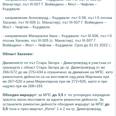
Манастир), път ІІІ-507 Г. Войводино – Мост – Чифлик –
Кърджали.
- направление Асеновград – Кърджали: път ІІ-58, път І-5 посока
Хасково, път ІІІ-505 (с. Манастир), път ІІІ-507 Г. Войводино –
Мост – Чифлик – Кърджали.
- направление Минерални бани – Кърджали: път ІІІ-506, път І-5
посока Хасково, път ІІІ-505 (с. Манастир), път ІІІ-507 Г.
Войводино – Мост – Чифлик – Кърджали. Срок до 01.01.2022 г.;
Област Хасково:
Движението по път Стара Загора – Димитровград в участъка от
границата с област Стара Загора до гр. Димитровград от км
266+572 до км 275+434 е ограничено за движение на МПС, като
ремонтните дейности са на мостовете над река Мартинка при
км 267+520 и река Меричлерска при км 272+926, както и при
надлез при км 268+193.
Обходен маршрут:
за МПС
до 3,5 т
. по успоредно изградени
трасета около мостовете за едните ремонтни дейности. За
останалите ремонтни дейности обходния маршрут за МПС
до
3,5
тона е през квартал „Изток“ 1 и 2 на гр. Димитровград.