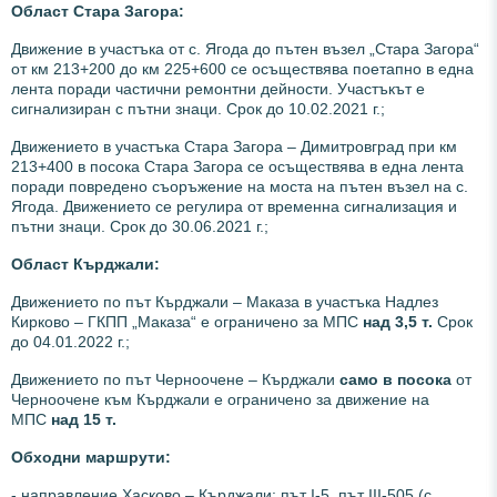
Област Стара Загора:
Движение в участъка от с. Ягода до пътен възел „Стара Загора“
от км 213+200 до км 225+600 се осъществява поетапно в една
лента
поради частични ремонтни дейности. Участъкът е
сигнализиран с пътни знаци. Срок до 10.02.2021 г.;
Движението в участъка Стара Загора – Димитровград при км
213+400 в посока Стара Загора се осъществява в една лента
поради повредено съоръжение на моста на пътен възел на с.
Ягода. Движението се регулира от временна сигнализация и
пътни знаци. Срок до 30.06.2021 г.;
Област Кърджали:
Движението по път Кърджали – Маказа в участъка Надлез
Кирково – ГКПП „Маказа“ е ограничено за МПС
над 3,5 т.
Срок
до 04.01.2022 г.;
Движението по път Черноочене – Кърджали
само в посока
от
Черноочене към Кърджали е ограничено за движение на
МПС
над 15 т.
Обходни маршрути:
- направление Хасково – Кърджали: път І-5, път ІІІ-505 (с.