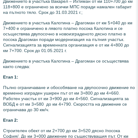
Движението в участъка Вакарел – Ихтиман от км 110+700 до км
118+800 е ограничено за всички МПС поради намален габарит
на пътното тяло. Срок до 31.03.2021 г.;
Движението в участъка Калотина – Драгоман от км 5+040 до км
7+400 е ограничено в лявото платно посока Калотина и се
осъществява двупосочно в новоизграденото дясно платно в
посока Драгоман поради модернизация на пътния участък.
Сигнализацията за временната организация е от км 4+800 до
км 7+700. Срок до 01.05.2021 г.
Движението в участъка Калотина – Драгоман се осъществява
както следва:
Етап 1:
Пълно ограничаване и обособяване на двупосочно движение по
временно изграден уширен път от км 3+800 до км 4+660.
Работен участък от км 3+900 до км 4+560. Сигнализацията за
ВОБД е от км 3+580 до км 4+790. Скоростта на движение се
ограничава до 30 км/ч.
Етап 2:
Строителен обект от км 2+700 до км 3+520 дясно /посока
София/. До км 3+000 движение по съществуващия път. От км