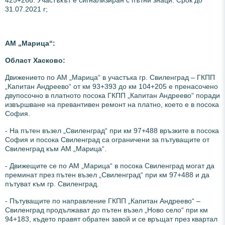
31.07.2021 г;
АМ „Марица“:
Област Хасково:
Движението по АМ „Марица“ в участъка гр. Свиленград – ГКПП
„Капитан Андреево“ от км 93+393 до км 104+205 е пренасочено
двупосочно в платното посока ГКПП „Капитан Андреево“ поради
извършване на превантивен ремонт на платно, което е в посока
София.
- На пътен възел „Свиленград“ при км 97+488 връзките в посока
София и посока Свиленград са ограничени за пътуващите от
Свиленград към АМ „Марица“.
- Движещите се по АМ „Марица“ в посока Свиленград могат да
преминат през пътен възел „Свиленград“ при км 97+488 и да
пътуват към гр. Свиленград.
- Пътуващите по направление ГКПП „Капитан Андреево“ –
Свиленград продължават до пътен възел „Ново село“ при км
94+183, където правят обратен завой и се връщат през квартал