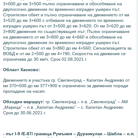
3+000 до км 3+500 пълно ограничаване и обособяване на
двупосочно движение по временно изграден уширен път;
Строителен обект и пълно ограничаване на движението от км
3+520 до км 3+600 с отбиване на движението по временно
изграден уширен път от 3+500 до км 3+620; От км 3+620 до км
3+800 движение по съществуващия път; Пълно ограничаване
на движението от км 3+800 до км 4+660 и обособяване на
двупосочно движение по временно изграден уширен път.
Строителен обект от км 3+860 до км 4+560; Сигнализацията за
ВОБД е от км 2+500 до км 4+790; Скоростта на движение се
ограничава до 30 км/ч. Срок 02.08.2021 г.
Област Хасково:
Движението в участъка гр. Свиленград – Капитан Андреево от
км 370+500 до км 377+900 е ограничено за движение поради
пропадане на насип.
Обходен маршрут:
гр. Свиленград – п.в. „Свиленград” – АМ
„Марица” – п.в. „Капитан Андреево” – с. Капитан Андреево.
Срок до 30.06.2021 г.
- път І-9 /Е-87/ граница Румъния – Дуранкулак – Шабла – о.п.