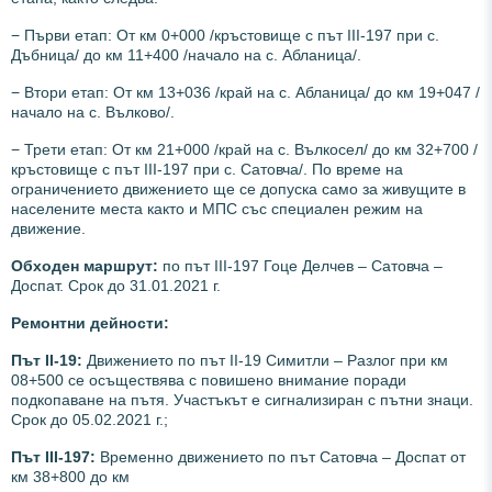
− Първи етап: От км 0+000 /кръстовище с път III-197 при с.
Дъбница/ до км 11+400 /начало на с. Абланица/.
− Втори етап: От км 13+036 /край на с. Абланица/ до км 19+047 /
начало на с. Вълково/.
− Трети етап: От км 21+000 /край на с. Вълкосел/ до км 32+700 /
кръстовище с път III-197 при с. Сатовча/. По време на
ограничението движението ще се допуска само за живущите в
населените места както и МПС със специален режим на
движение.
Обходен маршрут:
по път III-197 Гоце Делчев – Сатовча –
Доспат. Срок до 31.01.2021 г.
Ремонтни дейности:
Път II-19:
Движението по път II-19 Симитли – Разлог при км
08+500 се осъществява с повишено внимание поради
подкопаване на пътя. Участъкът е сигнализиран с пътни знаци.
Срок до 05.02.2021 г.;
Път III-197:
Временно движението по път Сатовча – Доспат от
км 38+800 до км