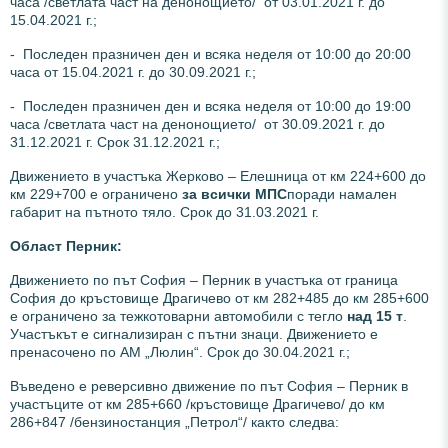
часа /светлата част на денонощието/ от 03.01.2021 г. до
15.04.2021 г.;
- Последен празничен ден и всяка неделя от 10:00 до 20:00
часа от 15.04.2021 г. до 30.09.2021 г.;
- Последен празничен ден и всяка неделя от 10:00 до 19:00
часа /светлата част на денонощието/ от 30.09.2021 г. до
31.12.2021 г. Срок 31.12.2021 г.;
Движението в участъка Жерково – Елешница от км 224+600 до
км 229+700 е ограничено
за всички МПС
поради намален
габарит на пътното тяло. Срок до 31.03.2021 г.
Област Перник:
Движението по път София – Перник в участъка от граница
София до кръстовище Драгичево от км 282+485 до км 285+600
е ограничено за тежкотоварни автомобили с тегло
над 15 т
.
Участъкът е сигнализиран с пътни знаци. Движението е
пренасочено по АМ „Люлин“. Срок до 30.04.2021 г.;
Въведено е реверсивно движение по път София – Перник в
участъците от км 285+660 /кръстовище Драгичево/ до км
286+847 /бензиностанция „Петрол“/ както следва: