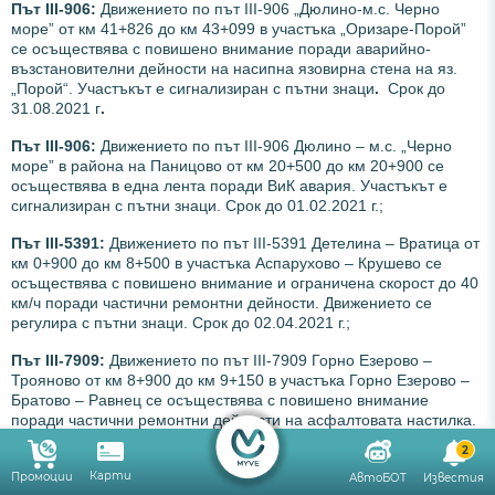
Път III-906:
Движението по път
ІІІ-906 „Дюлино-м.с. Черно
море” от км 41+826 до км 43+099 в участъка „Оризаре-Порой”
се осъществява с повишено внимание поради аварийно-
възстановителни дейности на насипна язовирна стена на яз.
„Порой“. Участъкът е сигнализиран с пътни знаци
.
Срок до
31.08.2021 г
.
Път III-906:
Движението по път ІІІ-906 Дюлино – м.с. „Черно
море” в района на Паницово от км 20+500 до км 20+900 се
осъществява в една лента поради ВиК авария. Участъкът е
сигнализиран с пътни знаци. Срок до 01.02.2021 г.;
Път
III
-5391:
Движението по път III-5391 Детелина – Вратица от
км 0+900 до км 8+500 в участъка Аспарухово – Крушево се
осъществява с повишено внимание и ограничена скорост до 40
км/ч поради частични ремонтни дейности. Движението се
регулира с пътни знаци. Срок до 02.04.2021 г.;
Път ІІІ-7909:
Движението по път III-7909 Горно Езерово –
Трояново от км 8+900 до км 9+150 в участъка Горно Езерово –
Братово – Равнец се осъществява с повишено внимание
поради частични ремонтни дейности на асфалтовата настилка.
Скоростта на движение е ограничена до 50 км/ч. Участъкът е
2
сигнализиран с пътни знаци. Срок до 01.02.2021 г.
Карти
Промоции
АвтоБОТ
Известия