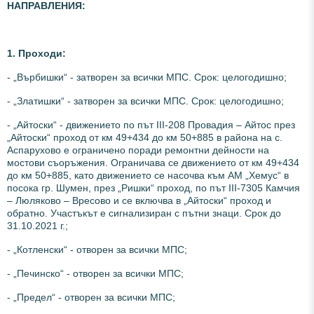
НАПРАВЛЕНИЯ
:
1. Проходи:
- „Върбишки“ - затворен за всички МПС. Срок: целогодишно;
- „Златишки“ - затворен за всички МПС. Срок: целогодишно;
- „Айтоски“ - движението по път III-208 Провадия – Айтос през
„Айтоски“ проход от км 49+434 до км 50+885 в района на с.
Аспарухово е ограничено поради ремонтни дейности на
мостови съоръжения. Ограничава се движението от км 49+434
до км 50+885, като движението се насочва към АМ „Хемус“ в
посока гр. Шумен, през „Ришки“ проход, по път III-7305 Камчия
– Люляково – Вресово и се включва в „Айтоски“ проход и
обратно. Участъкът е сигнализиран с пътни знаци. Срок до
31.10.2021 г.;
- „Котленски“ - отворен за всички МПС;
- „Печинско“ - отворен за всички МПС;
- „Предел“ - отворен за всички МПС;