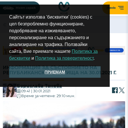
Моят гараж
Меню
Сайтът използва 'бисквитки' (cookies) с
цел безпроблемно функциониране,
Назад
подобряване на изживяването,
персонализиране на съдържанието и
анализиране на трафика. Ползвайки
сайта, Вие приемате нашите
Политика за
бисквитки
и
Политика за поверителност
.
ИНФОРМАЦИЯ ЗА СЪСТОЯНИЕТО НА
ПРИЕМАМ
РЕПУБЛИКАНСКИТЕ ПЪТИЩА НА 30.01.2021 Г.
Борислава Тонева
09:41 | 30.01.2021
Време за четене: 29:10 мин.