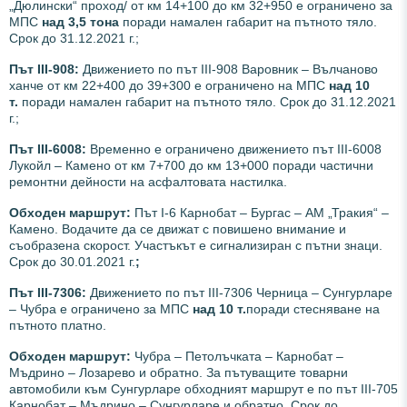
„Дюлински“ проход/ от км 14+100 до км 32+950 е ограничено за
МПС
над 3,5 тона
поради намален габарит на пътното тяло.
Срок до 31.12.2021 г.;
Път III-908:
Движението по път III-908 Варовник – Вълчаново
ханче от км 22+400 до 39+300 е ограничено на МПС
над 10
т.
поради намален габарит на пътното тяло. Срок до 31.12.2021
г.;
Път III-6008:
Временно е ограничено движението път III-6008
Лукойл – Камено от км 7+700 до км 13+000 поради частични
ремонтни дейности на асфалтовата настилка.
Обходен маршрут:
Път I-6 Карнобат – Бургас – АМ „Тракия“ –
Камено. Водачите да се движат с повишено внимание и
съобразена скорост. Участъкът е сигнализиран с пътни знаци.
Срок до 30.01.2021 г.
;
Път III-7306:
Движението по път ІІІ-7306 Черница – Сунгурларе
– Чубра е ограничено за МПС
над 10 т.
поради стесняване на
пътното платно.
Обходен маршрут:
Чубра – Петолъчката – Карнобат –
Мъдрино – Лозарево и обратно. За пътуващите товарни
автомобили към Сунгурларе обходният маршрут е по път III-705
Карнобат – Мъдрино – Сунгурларе и обратно. Срок до