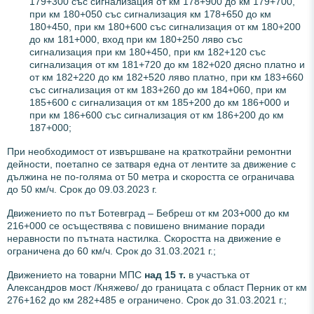
179+300 със сигнализация от км 178+900 до км 179+700,
при км 180+050 със сигнализация км 178+650 до км
180+450, при км 180+600 със сигнализация от км 180+200
до км 181+000, вход при км 180+250 ляво със
сигнализация при км 180+450, при км 182+120 със
сигнализация от км 181+720 до км 182+020 дясно платно и
от км 182+220 до км 182+520 ляво платно, при км 183+660
със сигнализация от км 183+260 до км 184+060, при км
185+600 с сигнализация от км 185+200 до км 186+000 и
при км 186+600 със сигнализация от км 186+200 до км
187+000;
При необходимост от извършване на краткотрайни ремонтни
дейности, поетапно се затваря една от лентите за движение с
дължина не по-голяма от 50 метра и скоростта се ограничава
до 50 км/ч. Срок до 09.03.2023 г.
Движението по път Ботевград – Бебреш от км 203+000 до км
216+000 се осъществява с повишено внимание поради
неравности по пътната настилка. Скоростта на движение е
ограничена до 60 км/ч. Срок до 31.03.2021 г.;
Движението на товарни МПС
над 15 т.
в участъка от
Александров мост /Княжево/ до границата с област Перник от км
276+162 до км 282+485 е ограничено. Срок до 31.03.2021 г.;