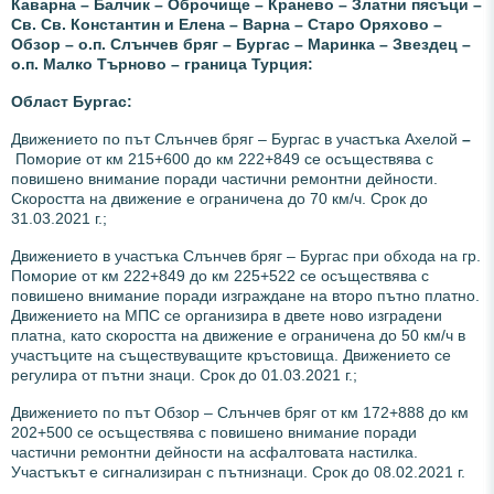
Каварна – Балчик – Оброчище – Кранево – Златни пясъци –
Св. Св. Константин и Елена – Варна – Старо Оряхово –
Обзор – о.п. Слънчев бряг – Бургас – Маринка – Звездец –
о.п. Малко Търново – граница Турция:
Област Бургас:
Движението по път Слънчев бряг – Бургас в участъка Ахелой
–
Поморие от км 215+600 до км 222+849 се осъществява с
повишено внимание поради частични ремонтни дейности.
Скоростта на движение е ограничена до 70 км/ч. Срок до
31.03.2021 г.;
Движението в участъка Слънчев бряг – Бургас при обхода на гр.
Поморие от км 222+849 до км 225+522 се осъществява с
повишено внимание поради изграждане на второ пътно платно.
Движението на МПС се организира в двете ново изградени
платна, като скоростта на движение е ограничена до 50 км/ч в
участъците на съществуващите кръстовища. Движението се
регулира от пътни знаци. Срок до 01.03.2021 г.;
Движението по път Обзор – Слънчев бряг от км 172+888 до км
202+500 се осъществява с повишено внимание поради
частични ремонтни дейности на асфалтовата настилка.
Участъкът е сигнализиран с пътнизнаци.
Срок до 08.02.2021 г.