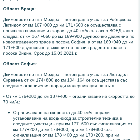
О
бласт Враца:
Движението по път Мездра – Ботевград в участъка Ребърково –
Лютидол от км 167+060 до км 171+600 се осъществява с
повишено внимание и скорост до 40 км/ч съгласно ВОБД както
следва: от км 167 +060 до км 169+900 двупосочно движение по
новоизграденото трасе в посока София, а от км 169+940 до км
171+600 двупосочно движение по новоизграденото трасе в
посока Видин. Срок до 15.03.2021 г.
О
бласт София:
Движението по път Мездра – Ботевград в участъка Лютидол –
Скравена от км 174+800 до км 194+164 се осъществява със
следните ограничения поради модернизация на пътя:
• От км 176+200 до км 187+400 – ограничаване на скоростта до
70 км/ч.;
Ограничаване на скоростта до 40 км/ч. поради
установяване на вход/изход за строителна техника в
следните участъци - при км 177+600 със сигнализация от
км 177+200 до км 178+000, при км 178+800 със
сигнализация от км 178+400 до км 179+200, при км