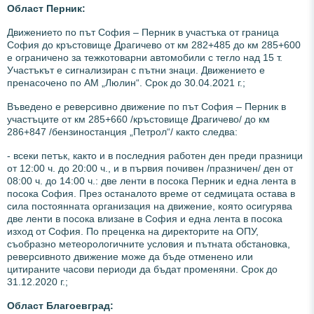
Област Перник:
Движението по път София – Перник в участъка от граница
София до кръстовище Драгичево от км 282+485 до км 285+600
е ограничено за тежкотоварни автомобили с тегло над 15 т.
Участъкът е сигнализиран с пътни знаци. Движението е
пренасочено по АМ „Люлин“. Срок до 30.04.2021 г.;
Въведено е реверсивно движение по път София – Перник в
участъците от км 285+660 /кръстовище Драгичево/ до км
286+847 /бензиностанция „Петрол“/ както следва:
- всеки петък, както и в последния работен ден преди празници
от 12:00 ч. до 20:00 ч., и в първия почивен /празничен/ ден от
08:00 ч. до 14:00 ч.: две ленти в посока Перник и една лента в
посока София. През останалото време от седмицата остава в
сила постоянната организация на движение, която осигурява
две ленти в посока влизане в София и една лента в посока
изход от София. По преценка на директорите на ОПУ,
съобразно метеорологичните условия и пътната обстановка,
реверсивното движение може да бъде отменено или
цитираните часови периоди да бъдат променяни. Срок до
31.12.2020 г.;
Област Благоевград: