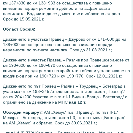
км 137+830 до км 138+933 се осъществява с повишено
внимание поради ремонтни дейности на асфалтовата
настилката. Водачите да се движат със съобразена скорост.
Срок до 15.05.2021 г.
Област София:
Движението в участъка Правец – Джурово от км 171+000 до км
188+000 се осъществява с повишено внимание поради
неравности по пътната настилка. Срок до 31.03.2021 г.;
Движението в участък Правец – Разлив при Правешки ханове от
км 190+620 до км 190+870 се осъществява с повишено
внимание поради ремонт на крайпътен обект и установяване на
вход/изход при км 190+720 и км 190+770.
Срок 12.01.2021 г.;
Движението по път Правец – Разлив – Трудовец – Ботевград в
участъка от км 193+345 /отклонение за пътен възел „Правец“/
до км 204+200 /заустване в път І-1 Видин -Враца - Ботевград/ е
ограничено за движение на МПС
над 12 т.
Обходен маршрут:
АМ „Хемус“ п.в. „Правец“, по път ІІ-17
Мездра – Ботевград, пътен възел І-3, пътен възел „Ботевград“
на АМ „Хемус“ и обратно. Срок до 30.06.2021 г.;
-
път І-4 /Е-772/ Коритна – Български Извор – Микре – о.п.