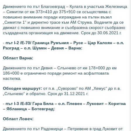
Движението по път Благоевград – Кулата в участъка Железница
– Симитли от км 373+410 до 375+910 се осъществява с
повишено внимание поради изграждане на пътен възел
„Симитли 1“ и директно трасе към АМ Струма. Водачите да се
движат с повишено внимание и съобразена скорост съобразно
създадената организация на движение. Срок до 30.06.2021 г.
-
път І-2 /Е-70/ Граница Румъния – Русе – Цар Калоян – о.п.
Разград – о.п. Шумен – Девня – Варна:
Област Варна:
Движението по път Девня – Слънчево от км 178+000 до км
186+000 е ограничено поради ремонт на асфалтовата
настилка.
Обходен маршрут:
от п.в. „Суворово“ по АМ „Хемус“ до п.в.
„Слънчево“ и обратно. Срок до 31.12.2021 г.
-
път І-3 /Е-83/ Гара Бяла – о.п. Плевен – Луковит – Коритна
– Ябланица – Ботевград:
Област Ловеч:
Движението по път Радомирци – Петревене в град Луковит от