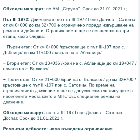
Обходен маршрут:
по АМ ,,Струма‘‘. Срок до 31.01.2021 г.;
Път III-1972:
Движението по път III-1972 Гоце Делчев – Сатовча
от км 0+000 до км 32+700 е ограничено поради извършване на
ремонтни дейности. Ограничението ще се осъществи на три
етапа, както следва:
− Първи етап: От км 0+000 /кръстовище с път III-197 при с.
Дъбница/ до км 11+400 /начало на с. Абланица/.
− Втори етап: От км 13+036 /край на с. Абланица/ до км 19+047 /
начало на с. Вълково/.
− Трети етап: От км 21+000 /край на с. Вълкосел/ до км 32+700 /
кръстовище с път III-197 при с. Сатовча/. По време на
ограничението движението ще се допуска само за живущите в
населените места както и МПС със специален режим на
движение.
Обходен маршрут:
по път III-197 Гоце Делчев – Сатовча –
Доспат. Срок до 31.01.2021 г.
Ремонтни дейности: няма въведени ограничения.