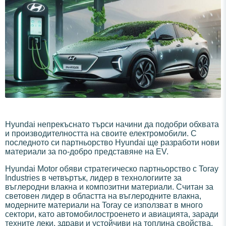
Hyundai непрекъснато търси начини да подобри обхвата
и производителността на своите електромобили. С
последното си партньорство Hyundai ще разработи нови
материали за по-добро представяне на EV.
Hyundai Motor обяви стратегическо партньорство с Toray
Industries в четвъртък, лидер в технологиите за
въглеродни влакна и композитни материали. Считан за
световен лидер в областта на въглеродните влакна,
модерните материали на Toray се използват в много
сектори, като автомобилостроенето и авиацията, заради
техните леки, здрави и устойчиви на топлина свойства.