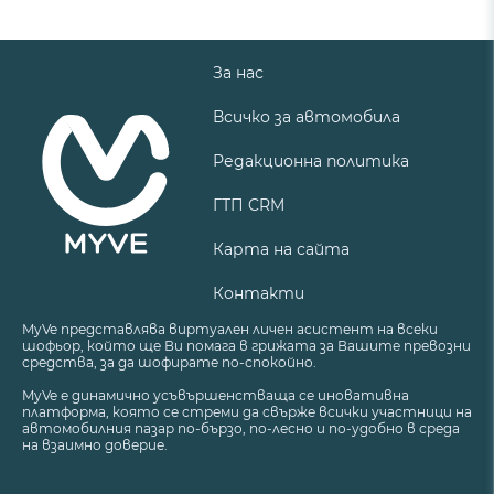
За нас
Всичко за автомобила
Редакционна политика
ГТП CRM
Карта на сайта
Контакти
MyVe представлява виртуален личен асистент на всеки
шофьор, който ще Ви помага в грижата за Вашите превозни
средства, за да шофирате по-спокойно.
MyVe е динамично усъвършенстваща се иновативна
платформа, която се стреми да свърже всички участници на
автомобилния пазар по-бързо, по-лесно и по-удобно в среда
на взаимно доверие.