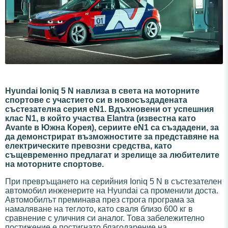
Hyundai Ioniq 5 N навлиза в света на моторните
спортове с участието си в новосъздадената
състезателна серия eN1. Вдъхновени от успешния
клас N1, в който участва Elantra (известна като
Avante в Южна Корея), сериите eN1 са създадени, за
да демонстрират възможностите за представяне на
електрическите превозни средства, като
същевременно предлагат и зрелище за любителите
на моторните спортове.
При превръщането на серийния Ioniq 5 N в състезателен
автомобил инженерите на Hyundai са променили доста.
Автомобилът преминава през строга програма за
намаляване на теглото, като сваля близо 600 кг в
сравнение с уличния си аналог. Това забележително
постижение е постигнато благодарение на