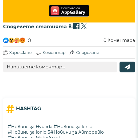
Споделете статията в:
0
0
Коментара
Харесване
Коментар
Споделяне
#
HASHTAG
#
#
Новини за Hyundai
Новини за Ioniq
#
#
Новини за Ioniq 5
Новини за Авторевю
#
Новини за MotorSport