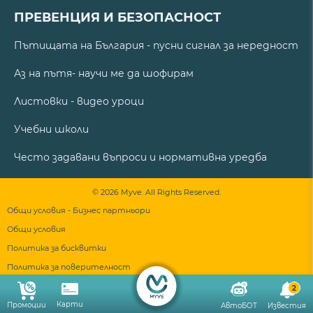
ПРЕВЕНЦИЯ И БЕЗОПАСНОСТ
Пътищата на България - пусни сигнал за нередност
Аз на пътя- научи ме да шофирам
Листовки - видео уроци
Учебни школи
Често задавани въпроси и нормативна уредба
© 2026 Myve. All Rights Reserved.
Общи условия - Бизнес партньори
Общи условия
Политика за бисквитки
Политика за поверителност
2
Карти
Промоции
АвтоБОТ
Известия