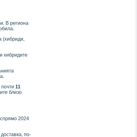
и. В региона
обила.
 (хибриди,
 и хибридите
анията
а.
 почти
11
дите близо
 спрямо 2024
доставка, по-