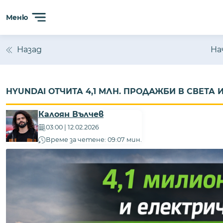
Сайтът използва 'бисквитки' (cookies) с цел безпробл
Меню
анализиране на трафика. Ползвайки сайта, Вие прием
Назад
На
HYUNDAI ОТЧИТА 4,1 МЛН. ПРОДАЖБИ В СВЕТ
Калоян Вълчев
03:00 | 12.02.2026
Време за четене: 09:07 мин.