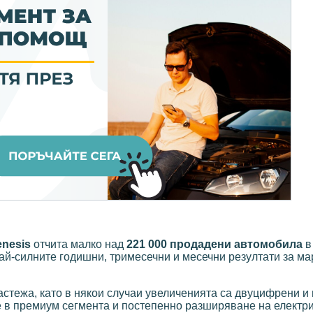
nesis
отчита малко над
221 000 продадени автомобила
в
най-силните годишни, тримесечни и месечни резултати за ма
астежа, като в някои случаи увеличенията са двуцифрени и
ие в премиум сегмента и постепенно разширяване на елект