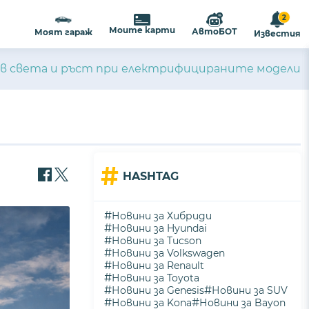
2
ализиране на съдържанието и
ПРИЕМАМ
Моите карти
АвтоБОТ
Моят гараж
Известия
ост
.
и в света и ръст при електрифицираните модели
#
HASHTAG
#
Новини за Хибриди
#
Новини за Hyundai
#
Новини за Tucson
#
Новини за Volkswagen
#
Новини за Renault
#
Новини за Toyota
#
#
Новини за Genesis
Новини за SUV
#
#
Новини за Kona
Новини за Bayon