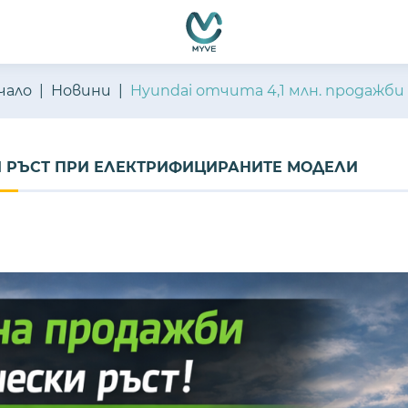
емно функциониране, подобряване на изживяването, персон
ате нашите
Политика за бисквитки
и
Политика за поверителн
чало
Новини
Hyundai отчита 4,1 млн. продажб
А И РЪСТ ПРИ ЕЛЕКТРИФИЦИРАНИТЕ МОДЕЛИ