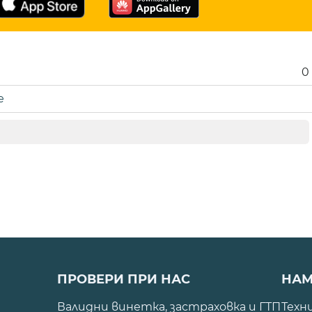
0
е
ПРОВЕРИ ПРИ НАС
НАМ
Валидни винетка, застраховка и ГТП
Техн