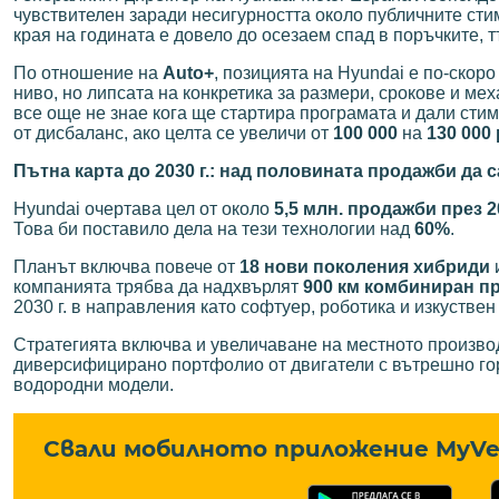
чувствителен заради несигурността около публичните ст
края на годината е довело до осезаем спад в поръчките, т
По отношение на
Auto+
, позицията на Hyundai е по-скор
ниво, но липсата на конкретика за размери, срокове и ме
все още не знае кога ще стартира програмата и дали сти
от дисбаланс, ако целта се увеличи от
100 000
на
130 000
Пътна карта до 2030 г.: над половината продажби да
Hyundai очертава цел от около
5,5 млн. продажби през 20
Това би поставило дела на тези технологии над
60%
.
Планът включва повече от
18 нови поколения хибриди
и
компанията трябва да надхвърлят
900 км комбиниран п
2030 г. в направления като софтуер, роботика и изкуствен
Стратегията включва и увеличаване на местното производ
диверсифицирано портфолио от двигатели с вътрешно горе
водородни модели.
Свали мобилното приложение MyVe 