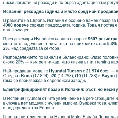
ниски логистични разходи и по-бърза адаптация към регу
Испания: рекордна година и място сред най-продава
В рамките на Европа, Испания е особено важен пазар за
4000 повече
спрямо предходната година. Това я поставя
и Volkswagen.
През декември Hyundai оглавява пазара с
9507 регистр
местното поделение отчита ръст на приходите с над
5,3%
2%
, над средната за сектора.
Разпределението по канали е балансирано: близо половин
около 20% — към рент-а-кар, като лизингът тип renting на
Най-продаван модел е
Hyundai Tucson
с
21 974
броя — п
Следват
Kona
(17 824),
i20
(14 258),
i10
(11 788) и
Bayon
(
гама се произвежда в европейски заводи.
Електрифицираният пазар в Испания: ръст, но несиг
В Испания Hyundai отчита увеличение на регистрациите 
включва
пет
модела с нулеви емисии. Въпреки това, еле
и под средното за Европа.
Генералният директор на Hyundai Motor España Леополдо