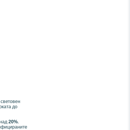
 световен
рката до
 над
20%
.
рифицираните