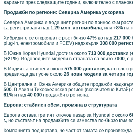
варианти през следващите години, включително с планов
Продажби по региони: Северна Америка ускорява
Северна Америка е водещият регион по принос към растеж
са регистрирани над
1,29 млн. автомобила
, или
+8%
на г
Хибридите се открояват с ръст близо
47%
до над
217 000
plug-in, електромобили и FCEV) надхвърля
308 000 реги
В Южна Корея Hyundai достига около
713 000 доставки
(
(
+21%
). Водородните модели в страната са близо
7000
, с
В Индия са отчетени около
575 000 доставки
, като елек
предвижда да пусне около
26 нови модела за четири г
В Централна и Южна Америка общите продажби надхвър
500
. В Азия и Тихоокеанския регион (включително Китай) 
61%
и над
40 000
продажби в региона.
Европа: стабилен обем, промяна в структурата
Европа остава третият ключов пазар за Hyundai с около
6
г., но съставът на продажбите се измества по-бързо към 
Компанията подчертава, че част от гамата се произвежда 