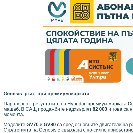
Genesis: ръст при премиум марката
Паралелно с резултатите на Hyundai, премиум марката
Ge
мащаб. В САЩ продажбите надхвърлят
82 000
и това са 
момента.
Моделите
GV70
и
GV80
са сред основните двигатели на р
Стратегията на Genesis е свързана с по-силно присъств