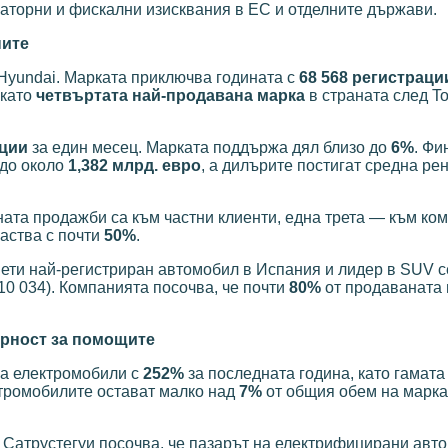
латорни и фискални изисквания в ЕС и отделните държави.
ните
 Hyundai. Марката приключва годината с
68 568 регистраци
 като
четвъртата най-продавана марка
в страната след To
ации
за един месец. Марката поддържа дял близо до
6%
. Фи
до около
1,382 млрд. евро
, а дилърите постигат средна ре
ата продажби са към частни клиенти, една трета — към ком
раства с почти
50%
.
ети най-регистриран автомобил в Испания и лидер в SUV с
10 034). Компанията посочва, че почти
80%
от продаваната 
урност за помощите
на електромобили с
252%
за последната година, като гамата
ктромобилите остават малко над
7%
от общия обем на марка
 Сатрустегуи посочва, че пазарът на електрифицирани авт