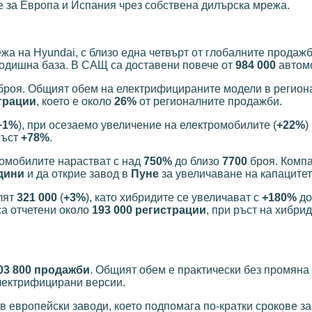
е за Европа и Испания чрез собствена дилърска мрежа.
а на Hyundai, с близо една четвърт от глобалните продажб
одишна база. В САЩ са доставени повече от
984 000
автом
броя. Общият обем на електрифицираните модели в региона
страции
, което е около
26%
от регионалните продажби.
+1%
), при осезаемо увеличение на електромобилите (
+22%
)
 ръст
+78%
.
тромобилите нарастват с над
750%
до близо
7700
броя. Комп
одини
и да открие завод в
Пуне
за увеличаване на капацитет
лят
321 000
(
+3%
), като хибридите се увеличават с
+180%
до
са отчетени около
193 000 регистрации
, при ръст на хибри
03 800 продажби
. Общият обем е практически без промяна
електрифицирани версии.
в европейски заводи, което подпомага по-кратки срокове за 