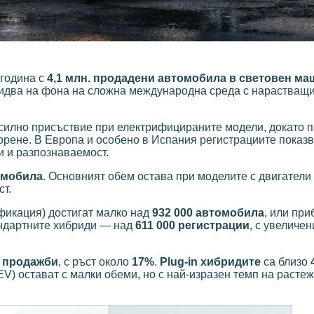
година с
4,1 млн. продадени автомобила в световен ма
идва на фона на сложна международна среда с нарастващи
-силно присъствие при електрифицираните модели, докато 
орене. В Европа и особено в Испания регистрациите показв
 и разпознаваемост.
томобила
. Основният обем остава при моделите с двигатели
т.
фикация) достигат малко над
932 000 автомобила
, или пр
андартните хибриди — над
611 000 регистрации
, с увеличе
0 продажби
, с ръст около
17%
.
Plug-in хибридите
са близо
V) остават с малки обеми, но с най-изразен темп на расте