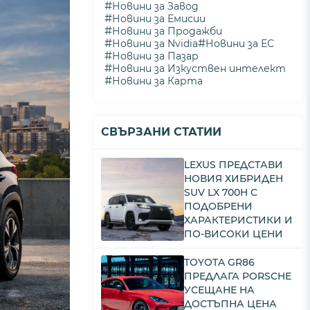
#
Новини за Завод
#
Новини за Емисии
#
Новини за Продажби
#
#
Новини за Nvidia
Новини за ЕС
#
Новини за Пазар
#
Новини за Изкуствен интелект
#
Новини за Карта
СВЪРЗАНИ СТАТИИ
LEXUS ПРЕДСТАВИ
НОВИЯ ХИБРИДЕН
SUV LX 700H С
ПОДОБРЕНИ
ХАРАКТЕРИСТИКИ И
ПО-ВИСОКИ ЦЕНИ
TOYOTA GR86
ПРЕДЛАГА PORSCHE
УСЕЩАНЕ НА
ДОСТЪПНА ЦЕНА