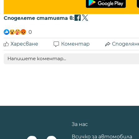
Споделете статията в:
0
Харесване
Коментар
Споделян
За нас
Всичко за автомобила