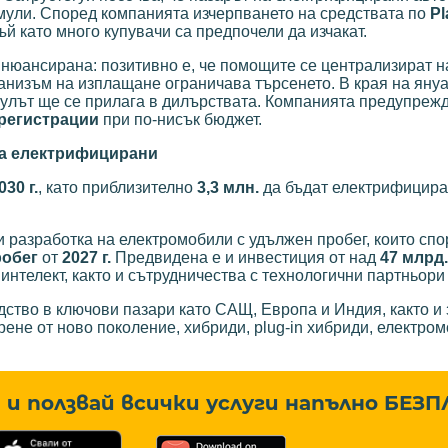
имули. Според компанията изчерпването на средствата по
P
ъй като много купувачи са предпочели да изчакат.
о нюансирана: позитивно е, че помощите се централизират 
ханизъм на изплащане ограничава търсенето. В края на яну
мулът ще се прилага в дилърствата. Компанията предупрежд
 регистрации
при по-нисък бюджет.
 са електрифицирани
30 г.
, като приблизително
3,3 млн.
да бъдат електрифицира
 разработка на електромобили с удължен пробег, които спо
робег
от
2027 г.
Предвидена е и инвестиция от над
47 млрд
 интелект, както и сътрудничества с технологични партньори
ство в ключови пазари като САЩ, Европа и Индия, както и
не от ново поколение, хибриди, plug-in хибриди, електром
и ползвай всички услуги напълно
БЕЗП