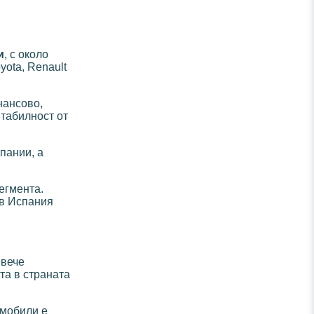
и
, с около
yota, Renault
нансово,
нтабилност от
пании, а
егмента.
в Испания
 вече
та в страната
омобили е