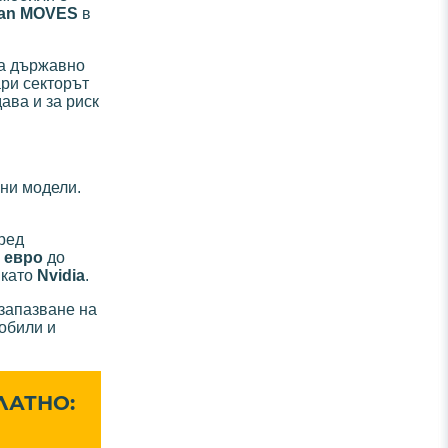
lan MOVES
в
на държавно
ари секторът
ава и за риск
ни модели.
ред
. евро
до
 като
Nvidia
.
 запазване на
обили и
ЛАТНО: