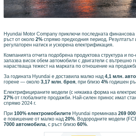
Hyundai Motor Company приключи последната финансова 
ръст от около
2%
спрямо предходния период. Резултатът 
регулаторен натиск и ускорена електрификация.
Компанията отчита подобрена продуктова структура и по
запазва висок обем автомобили с двигатели с вътрешно г
нарастваща тежест на марката по отношение на продажби
За годината Hyundai е доставила малко над
4,1 млн. ав
горене — около
3,17 млн. броя
, при близо
4%
годишен ръс
Електрифицираните модели (с някаква форма на електри
27%
от глобалните продажби. Най-силен принос имат ст
спрямо 2024 г.
При
100% електромобилите
Hyundai преминава
269 00
е повишение от малко над
20%
. Водородните модели (FCE
7000 автомобила
, с ръст близо
60%
.