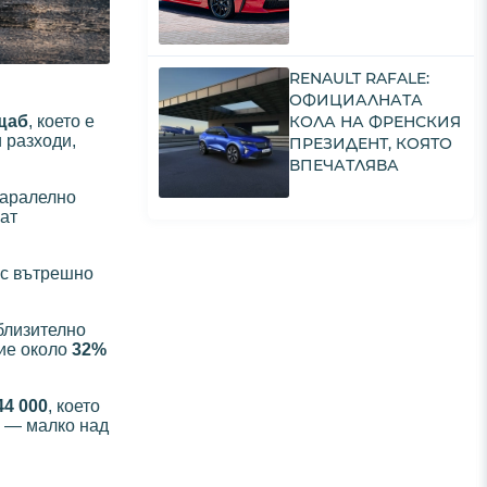
RENAULT RAFALE:
ОФИЦИАЛНАТА
КОЛА НА ФРЕНСКИЯ
щаб
, което е
 разходи,
ПРЕЗИДЕНТ, КОЯТО
ВПЕЧАТЛЯВА
паралелно
ат
 с вътрешно
иблизително
ние около
32%
44 000
, което
ж — малко над