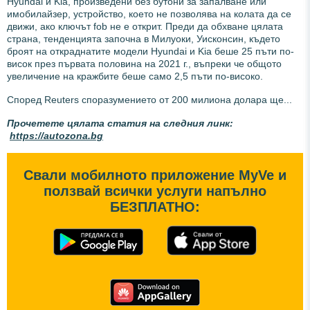
Hyundai и Kia, произведени без бутони за запалване или
имобилайзер, устройство, което не позволява на колата да се
движи, ако ключът fob не е открит. Преди да обхване цялата
страна, тенденцията започна в Милуоки, Уисконсин, където
броят на откраднатите модели Hyundai и Kia беше 25 пъти по-
висок през първата половина на 2021 г., въпреки че общото
увеличение на кражбите беше само 2,5 пъти по-високо.
Според Reuters споразумението от 200 милиона долара ще...
Прочетете цялата статия на следния линк:
https://autozona.bg
Свали мобилното приложение MyVe и
ползвай всички услуги напълно
БЕЗПЛАТНО: