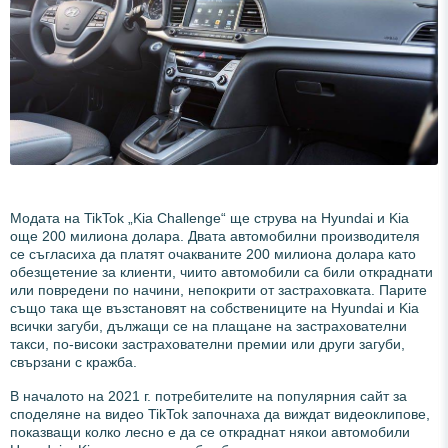
Модата на TikTok „Kia Challenge“ ще струва на Hyundai и Kia
още 200 милиона долара. Двата автомобилни производителя
се съгласиха да платят очакваните 200 милиона долара като
обезщетение за клиенти, чиито автомобили са били откраднати
или повредени по начини, непокрити от застраховката. Парите
също така ще възстановят на собствениците на Hyundai и Kia
всички загуби, дължащи се на плащане на застрахователни
такси, по-високи застрахователни премии или други загуби,
свързани с кражба.
В началото на 2021 г. потребителите на популярния сайт за
споделяне на видео TikTok започнаха да виждат видеоклипове,
показващи колко лесно е да се откраднат някои автомобили