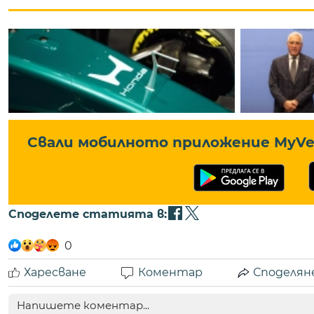
Свали мобилното приложение MyVe 
Споделете статията в:
0
Харесване
Коментар
Споделян