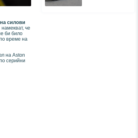
 на силови
 намекват, че
не би било
 по време на
ел на Aston
 по серийни