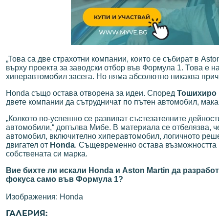
„Това са две страхотни компании, които се събират в Asto
върху проекта за заводски отбор във Формула 1. Това е 
хиперавтомобил засега. Но няма абсолютно никаква причи
Honda също остава отворена за идеи. Според
Тошихиро
двете компании да сътрудничат по пътен автомобил, мака
„Колкото по-успешно се развиват състезателните дейност
автомобили,“ допълва Мибе. В материала се отбелязва, 
автомобил, включително хиперавтомобил, логичното реш
двигател от
Honda
. Същевременно остава възможността
собствената си марка.
Вие бихте ли искали Honda и Aston Martin да разрабо
фокуса само във Формула 1?
Изображения: Honda
ГАЛЕРИЯ: