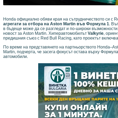
Honda официално обяви края на сътрудничеството си с Re
агрегати за отбора на Aston Martin във Формула 1
. Въ
в бъдеще може да се разгледат и по-широки възможности,
новост за Aston Martin. Хиперавтомобилът
Valkyrie
, ориен
предишния съюз с Red Bull Racing, като проектът включва
По време на представянето на партньорството Honda–Asto
Martin, подчерта, че засега фокусът остава върху Формул
автомобили.