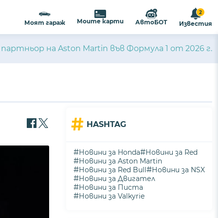
2
Моите карти
АвтоБОТ
Моят гараж
Известия
партньор на Aston Martin във Формула 1 от 2026 г.
#
HASHTAG
#
#
Новини за Honda
Новини за Red
#
Новини за Aston Martin
#
#
Новини за Red Bull
Новини за NSX
#
Новини за Двигател
#
Новини за Писта
#
Новини за Valkyrie