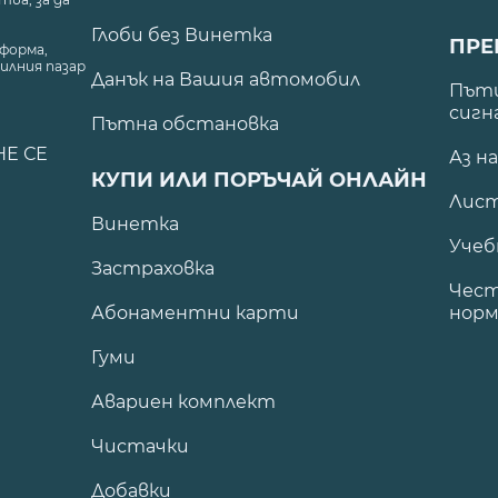
Глоби без Винетка
ПРЕ
форма,
илния пазар
Данък на Вашия автомобил
.
Пъти
сигн
Пътна обстановка
НЕ СЕ
Аз н
КУПИ ИЛИ ПОРЪЧАЙ ОНЛАЙН
Лист
Винетка
Учеб
Застраховка
Чест
Абонаментни карти
норм
Гуми
Авариен комплект
Чистачки
Добавки