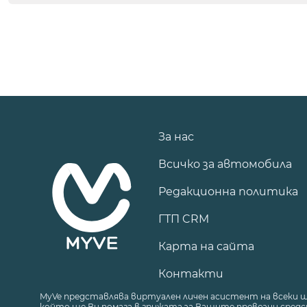
За нас
Всичко за автомобила
Редакционна политика
ГТП CRM
Карта на сайта
Контакти
MyVe представлява виртуален личен асистент на всеки 
който ще Ви помага в грижата за Вашите превозни средст