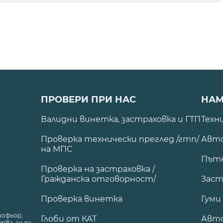
ПРОВЕРИ ПРИ НАС
НАМ
Валидни винетка, застраховка и ГТП
Техн
Проверка технически преглед /гтп/
Авто
на МПС
Път
Проверка на застраховка /
Гражданска отговорност/
Заст
Проверка винетка
Гуми
шофьор,
Глоби от КАТ
Авт
ва, за да