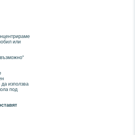
концентрираме
мобил или
 възможно“
е
ен
о да използва
кола под
оставят