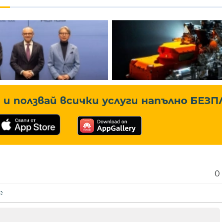
и ползвай всички услуги напълно
БЕЗП
0
е