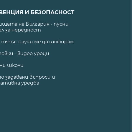
ВЕНЦИЯ И БЕЗОПАСНОСТ
щата на България - пусни
ал за нередност
а пътя- научи ме да шофирам
овки - видео уроци
ни школи
о задавани въпроси и
ативна уредба