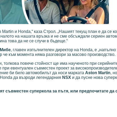
n Martin и Honda,“ каза Строл. „Нашият текущ план е да се 
началото на нашата връзка и не сме обсъждали сериен авто
на това да не се случи в бъдеще.“
 Мибе
, главен изпълнителен директор на Honda, е „напълно
р че към момента няма разговори за масово производство.
и, толкова повече стойност ще има наученото при серийнит
че при евентуален съвместен проект за високопроизводител
ение би било автомобилът да носи марката
Aston Martin
, н
 Honda да възроди легендарния
NSX
и да пусне нова супер
тят съвместен суперкола за пътя, или предпочитате да 