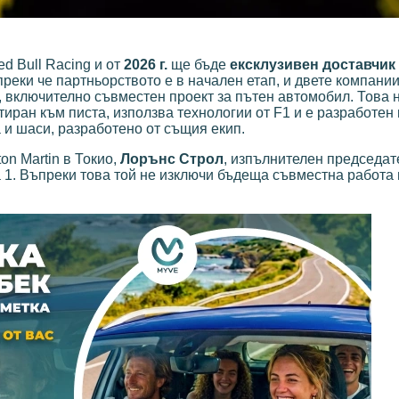
d Bull Racing и от
2026 г.
ще бъде
ексклузивен доставчик
преки че партньорството е в начален етап, и двете компании
 включително съвместен проект за пътен автомобил. Това 
тиран към писта, използва технологии от F1 и е разработен
 и шаси, разработено от същия екип.
n Martin в Токио,
Лорънс Строл
, изпълнителен председат
а 1. Въпреки това той не изключи бъдеща съвместна работа