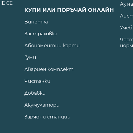
НЕ СЕ
Аз н
КУПИ ИЛИ ПОРЪЧАЙ ОНЛАЙН
Лист
Винетка
Учеб
Застраховка
Чест
Абонаментни карти
норм
Гуми
Авариен комплект
Чистачки
Добавки
Акумулатори
Зарядни станции