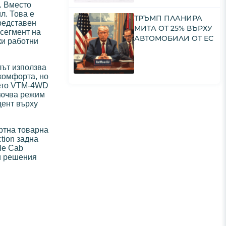
. Вместо
л. Това е
ТРЪМП ПЛАНИРА
редставен
МИТА ОТ 25% ВЪРХУ
 сегмент на
АВТОМОБИЛИ ОТ ЕС
ки работни
лът използва
комфорта, но
нето VTM-4WD
лючва режим
цент върху
ртна товарна
tion задна
le Cab
зи решения