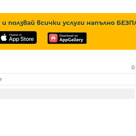
и ползвай всички услуги напълно
БЕЗП
0
е