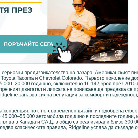
 сериозни предизвикателства на пазара. Американският пи
Toyota Tacoma и Chevrolet Colorado. Първото поколение до
15 000–20 000 годишно, включително 16 142 броя през 2010 
апречният двигател и липсата на понижаваща предавка се п
Ridgeline запазва силна репутация за комфорт и надеждност
а концепция, но с по-съвременен дизайн и подобрена ефект
 45 000–55 000 автомобила годишно в последните години, к
твява в Канада и САЩ, а общо са реализирани близо 300 0
ледва класическите правила, Ridgeline успява да създаде 