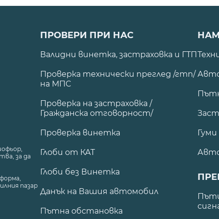
ПРОВЕРИ ПРИ НАС
НАМ
Валидни винетка, застраховка и ГТП
Техн
Проверка технически преглед /гтп/
Авто
на МПС
Път
Проверка на застраховка /
Гражданска отговорност/
Заст
Проверка винетка
Гуми
шофьор,
Глоби от КАТ
Авт
ва, за да
Глоби без Винетка
ПРЕ
форма,
илния пазар
Данък на Вашия автомобил
.
Пъти
сигн
Пътна обстановка