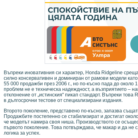
Въпреки иновативния си характер, Honda Ridgeline среща
силно консервативен и доминиран от рамови модели като 
55 000 продажби през 2006 г., но по-късно пада до около 
проблем не е техническа надеждност, а възприятието – н
отклонение от „истинския“ пикап стандарт. Въпреки това 
в дългосрочни тестове от специализирани издания.
Второто поколение, представено по-късно, запазва същат
Продажбите постепенно се стабилизират и достигат около
че моделът намира своя ниша. Производството се осъщес
първото поколение. Това потвърждава, че макар и да не с
логика за успех.