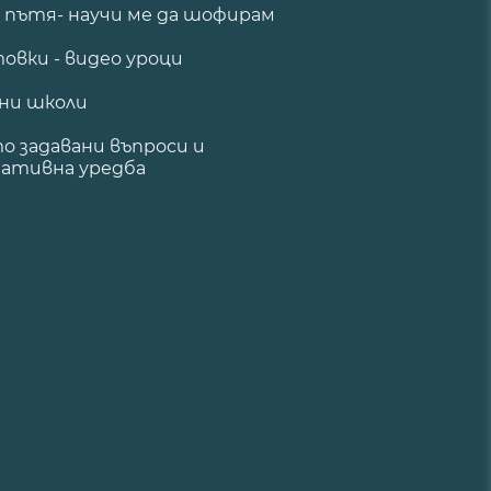
а пътя- научи ме да шофирам
овки - видео уроци
ни школи
о задавани въпроси и
ативна уредба