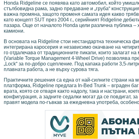
Honda Ridgeline се появява като автомобил, който умиш
стълбовидна рама, задно предаване и „груба“ конструкция
важна промяна, защото променя самата идея какво тряб
като концепт SUT през 2004 г., серийният Ridgeline дебют
пазара. Още от началото Honda цели различна публика – х
камиони.
В основата на Ridgeline стои нестандартна техническа ф
интегрирана каросерия и независимо окачване на четири
го отдалечава от традиционните пикапи, които залагат 
(Variable Torque Management 4-Wheel Drive) позволява 
„Lock“ за по-добро сцепление. Под капака работи 3,5-литр
плавната работа, а не върху сурова тяга.
Практичните решения са една от най-силните страни на м
платформа, Ridgeline предлага In-Bed Trunk – вграден ба
врата, която се отваря както надолу, така и настрани, ко
конфигурация, а задните седалки могат да се повдигат, 
правят модела по-гъвкав за ежедневна употреба, особено