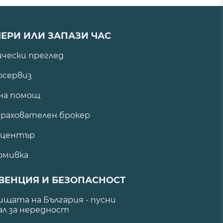
ЕРИ ИЛИ ЗАПАЗИ ЧАС
ически преглед
сервиз
на помощ
рахователен брокер
 център
омивка
ВЕНЦИЯ И БЕЗОПАСНОСТ
щата на България - пусни
ал за нередност