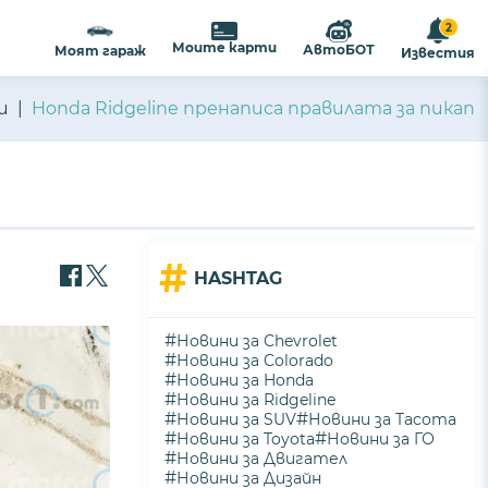
2
Моите карти
АвтоБОТ
Моят гараж
Известия
и
Honda Ridgeline пренаписа правилата за пикап
#
HASHTAG
#
Новини за Chevrolet
#
Новини за Colorado
#
Новини за Honda
#
Новини за Ridgeline
#
#
Новини за SUV
Новини за Tacoma
#
#
Новини за Toyota
Новини за ГО
#
Новини за Двигател
#
Новини за Дизайн