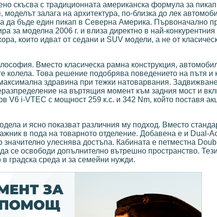
лено скъсва с традиционната американска формула за пикап
, моделът залага на архитектура, по-близка до лек автомоби
ва да бъде един пикап в Северна Америка. Първоначално п
ира за моделна 2006 г. и влиза директно в най-конкурентния
ора, които идват от седани и SUV модели, а не от класичес
илософия. Вместо класическа рамна конструкция, автомоби
те колела. Това решение подобрява поведението на пътя и 
на максимална здравина при тежки натоварвания. Задвижва
преразпределение на въртящия момент към задния мост и вк
ов V6 i-VTEC с мощност 259 к.с. и 342 Nm, който поставя ак
одела и ясно показват различния му подход. Вместо станда
гажник в пода на товарното отделение. Добавена е и Dual-Ac
ето значително улеснява достъпа. Кабината е петместна Doub
за да се освободи допълнително вътрешно пространство. Те
 в градска среда и за семейни нужди.