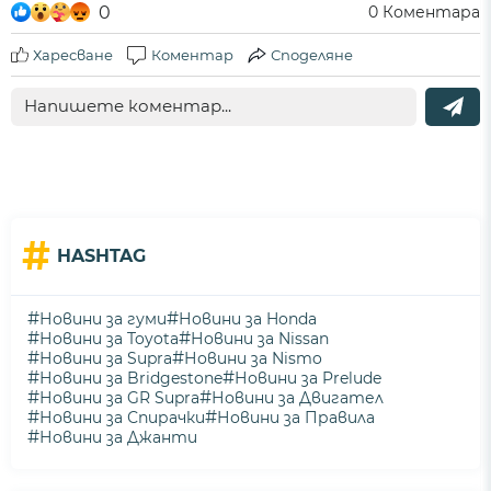
0
0
Коментара
Харесване
Коментар
Споделяне
#
HASHTAG
#
#
Новини за гуми
Новини за Honda
#
#
Новини за Toyota
Новини за Nissan
#
#
Новини за Supra
Новини за Nismo
#
#
Новини за Bridgestone
Новини за Prelude
#
#
Новини за GR Supra
Новини за Двигател
#
#
Новини за Спирачки
Новини за Правила
#
Новини за Джанти