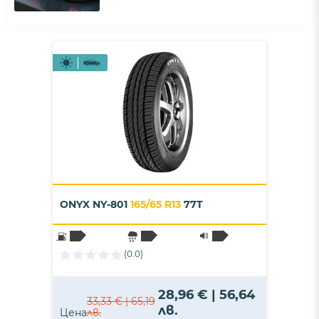
ONYX NY-801
165/65 R13
77T
(0.0)
28,96 € | 56,64
33,33 € | 65,19
лв.
Цена
лв.