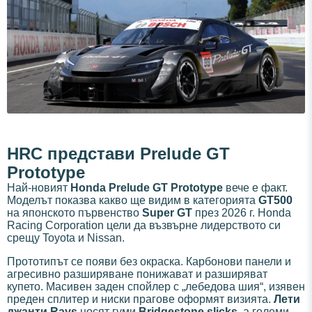
HRC представи Prelude GT
Prototype
Най-новият
Honda Prelude GT Prototype
вече е факт.
Моделът показва какво ще видим в категорията
GT500
на японското първенство
Super GT
през 2026 г. Honda
Racing Corporation цели да възвърне лидерството си
срещу Toyota и Nissan.
Прототипът се появи без окраска. Карбонови панели и
агресивно разширяване понижават и разширяват
купето. Масивен заден спойлер с „лебедова шия“, изявен
преден сплитер и ниски прагове оформят визията.
Лети
джанти Rays
носят гуми
Bridgestone slicks
, а големи