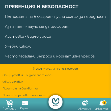
ПРЕВЕНЦИЯ И БЕЗОПАСНОСТ
Пътищата на България - пусни сигнал за нередност
Аз на пътя- научи ме да шофирам
Листовки - видео уроци
Учебни школи
Често задавани въпроси и нормативна уредба
© 2026 Myve. All Rights Reserved.
Общи условия - Бизнес партньори
Общи условия
Политика за бисквитки
Политика за поверителност
2
Карти
Промоции
АвтоБОТ
Известия