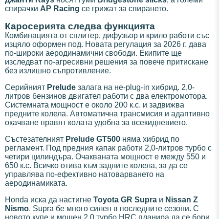
спирачки
AP Racing
се грижат за спирането.
Каросерията следва функцията
Комбинацията от сплитер, дифузьор и крило работи със
изцяло оформен под. Новата регулация за 2026 г. дава
по-широки аеродинамични свободи. Екипите ще
изследват по-агресивни решения за повече притискане
без излишно съпротивление.
Серийният
Prelude
залага на не-plug-in хибрид. 2,0-
литров бензинов двигател работи с два електромотора.
Системната мощност е около 200 к.с. и задвижва
предните колела. Автоматична трансмисия и адаптивно
окачване правят колата удобна за всекидневието.
Състезателният
Prelude GT500
няма хибрид по
регламент. Под предния капак работи 2,0-литров турбо с
четири цилиндъра. Очакваната мощност е между 550 и
650 к.с. Всичко отива към задните колела, за да се
управлява по-ефективно натоварването на
аеродинамиката.
Honda иска да настигне
Toyota GR Supra
и
Nissan Z
Nismo
. Supra бе много силен в последните сезони. С
новото купе и мощен 2,0 турбо HRC планира да се бори