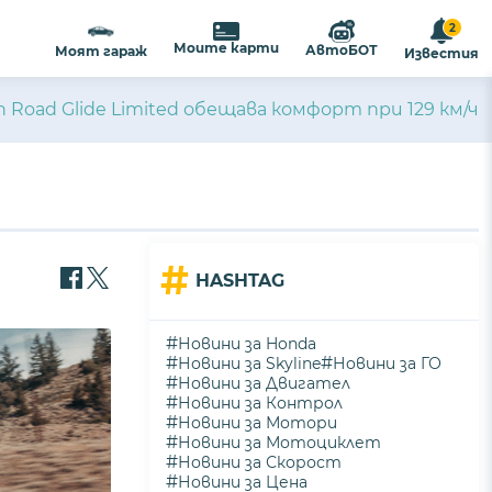
2
Моите карти
АвтоБОТ
Моят гараж
Известия
n Road Glide Limited обещава комфорт при 129 км/ч
#
HASHTAG
#
Новини за Honda
#
#
Новини за Skyline
Новини за ГО
#
Новини за Двигател
#
Новини за Контрол
#
Новини за Мотори
#
Новини за Мотоциклет
#
Новини за Скорост
#
Новини за Цена