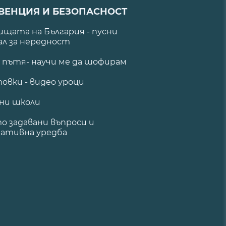
ВЕНЦИЯ И БЕЗОПАСНОСТ
щата на България - пусни
ал за нередност
а пътя- научи ме да шофирам
овки - видео уроци
ни школи
о задавани въпроси и
ативна уредба