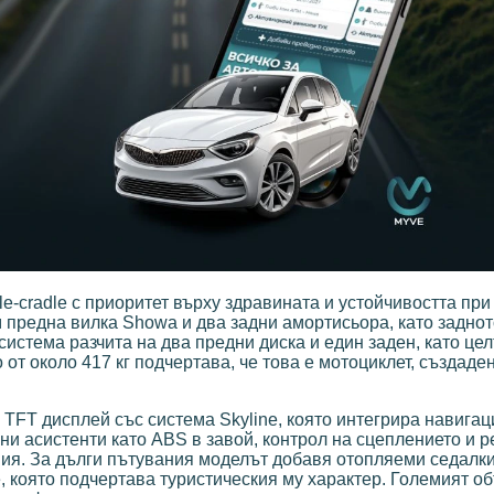
e-cradle с приоритет върху здравината и устойчивостта при
м предна вилка Showa и два задни амортисьора, като задно
истема разчита на два предни диска и един заден, като цел
от около 417 кг подчертава, че това е мотоциклет, създаден
 TFT дисплей със система Skyline, която интегрира навигац
и асистенти като ABS в завой, контрол на сцеплението и 
вия. За дълги пътувания моделът добавя отопляеми седалки
, която подчертава туристическия му характер. Големият об