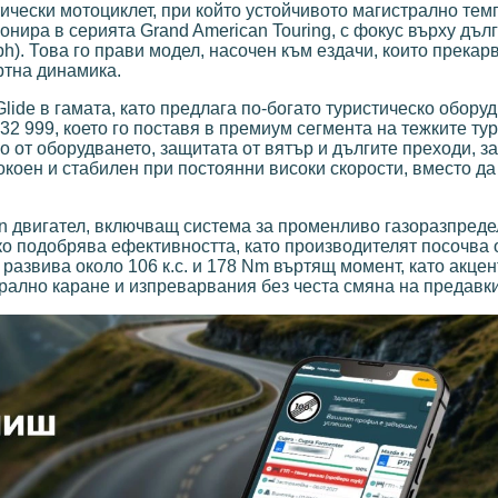
стически мотоциклет, при който устойчивото магистрално тем
онира в серията Grand American Touring, с фокус върху дъл
h). Това го прави модел, насочен към ездачи, които прекар
ртна динамика.
lide в гамата, като предлага по-богато туристическо оборуд
2 999, което го поставя в премиум сегмента на тежките ту
 от оборудването, защитата от вятър и дългите преходи, за
окоен и стабилен при постоянни високи скорости, вместо да
in двигател, включващ система за променливо газоразпреде
ко подобрява ефективността, като производителят посочва
азвива около 106 к.с. и 178 Nm въртящ момент, като акцен
трално каране и изпреварвания без честа смяна на предавки