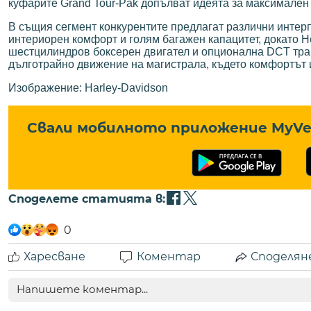
куфарите Grand Tour-Pak допълват идеята за максимален
В същия сегмент конкурентите предлагат различни интерп
интериорен комфорт и голям багажен капацитет, докато 
шестцилиндров боксерен двигател и опционална DCT транс
дълготрайно движение на магистрала, където комфортът и
Изображение: Harley-Davidson
Свали мобилното приложение MyVe 
Споделете статията в:
0
Харесване
Коментар
Споделян