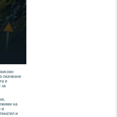
 високо
то окачване
та е
 за
ия,
режими на
 и
текател и