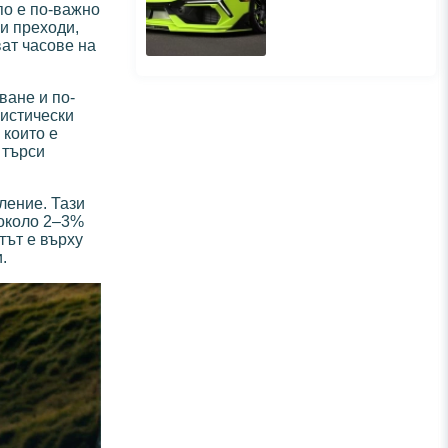
по е по-важно
ги преходи,
ват часове на
ване и по-
ристически
 които е
 търси
ление. Тази
 около 2–3%
тът е върху
.