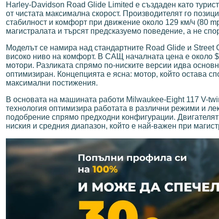
Harley-Davidson Road Glide Limited е създаден като тури
от чистата максимална скорост. Производителят го позици
стабилност и комфорт при движение около 129 км/ч (80 mp
магистралата и търсят предсказуемо поведение, а не спо
Моделът се намира над стандартните Road Glide и Street G
високо ниво на комфорт. В САЩ началната цена е около $3
мотори. Разликата спрямо по-ниските версии идва основно
оптимизиран. Концепцията е ясна: мотор, който остава сп
максимални постижения.
В основата на машината работи Milwaukee-Eight 117 V-tw
технология оптимизира работата в различни режими и ле
подобрение спрямо предходни конфигурации. Двигателят р
ниския и средния диапазон, който е най-важен при магис