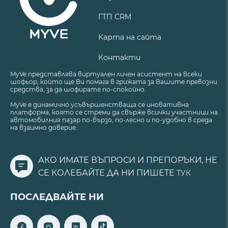
ГТП CRM
Карта на сайта
Контакти
MyVe представлява виртуален личен асистент на всеки
шофьор, който ще Ви помага в грижата за Вашите превозни
средства, за да шофирате по-спокойно.
MyVe е динамично усъвършенстваща се иновативна
платформа, която се стреми да свърже всички участници на
автомобилния пазар по-бързо, по-лесно и по-удобно в среда
на взаимно доверие.
АКО ИМАТЕ ВЪПРОСИ И ПРЕПОРЪКИ, НЕ
СЕ КОЛЕБАЙТЕ ДА НИ ПИШЕТЕ
ТУК
ПОСЛЕДВАЙТЕ НИ