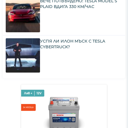
ВЕЧЕ ПОТВЪРДЕНО: TESLA MODEL S
PLAID ВДИГА 330 КМ/ЧАС
УСПЯ ЛИ ИЛОН МЪСК С TESLA
CYBERTRUCK?
Ляв +
12V
24 МЕСЕЦА