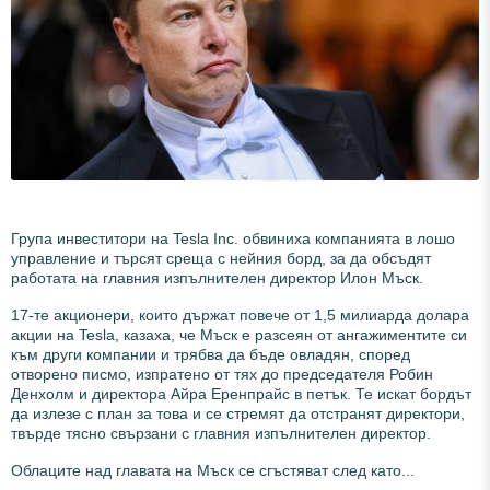
Група инвеститори на Tesla Inc. обвиниха компанията в лошо
управление и търсят среща с нейния борд, за да обсъдят
работата на главния изпълнителен директор Илон Мъск.
17-те акционери, които държат повече от 1,5 милиарда долара
акции на Tesla, казаха, че Мъск е разсеян от ангажиментите си
към други компании и трябва да бъде овладян, според
отворено писмо, изпратено от тях до председателя Робин
Денхолм и директора Айра Еренпрайс в петък. Те искат бордът
да излезе с план за това и се стремят да отстранят директори,
твърде тясно свързани с главния изпълнителен директор.
Облаците над главата на Мъск се сгъстяват след като...