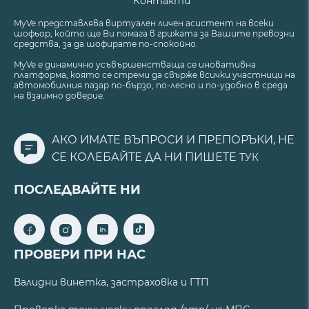
Контакти
MyVe представлява виртуален личен асистент на всеки
шофьор, който ще Ви помага в грижата за Вашите превозни
средства, за да шофирате по-спокойно.
MyVe е динамично усъвършенстваща се иновативна
платформа, която се стреми да свърже всички участници на
автомобилния пазар по-бързо, по-лесно и по-удобно в среда
на взаимно доверие.
АКО ИМАТЕ ВЪПРОСИ И ПРЕПОРЪКИ, НЕ
СЕ КОЛЕБАЙТЕ ДА НИ ПИШЕТЕ
ТУК
ПОСЛЕДВАЙТЕ НИ
ПРОВЕРИ ПРИ НАС
Валидни винетка, застраховка и ГТП