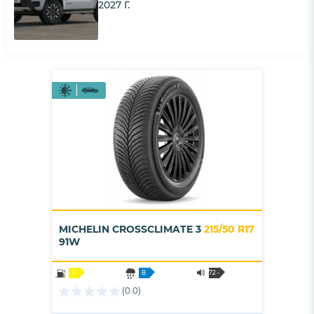
2027 Г.
MICHELIN CROSSCLIMATE 3
215/50 R17
91W
C
B
72 -
B
(0.0)