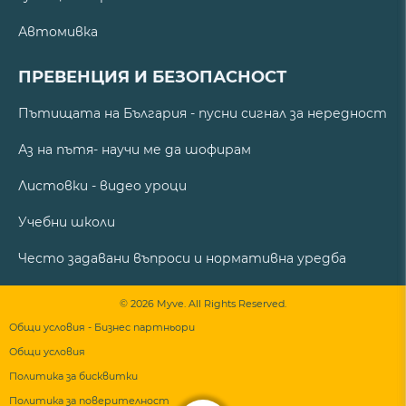
Автомивка
ПРЕВЕНЦИЯ И БЕЗОПАСНОСТ
Пътищата на България - пусни сигнал за нередност
Аз на пътя- научи ме да шофирам
Листовки - видео уроци
Учебни школи
Често задавани въпроси и нормативна уредба
© 2026 Myve. All Rights Reserved.
Общи условия - Бизнес партньори
Общи условия
Политика за бисквитки
Политика за поверителност