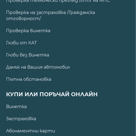
Проверка технически преглед /гтп/ на МПС
Проверка на застраховка /Гражданска
отговорност/
Проверка винетка
Глоби от КАТ
Глоби без Винетка
Данък на Вашия автомобил
Пътна обстановка
КУПИ ИЛИ ПОРЪЧАЙ ОНЛАЙН
Винетка
Застраховка
Абонаментни карти