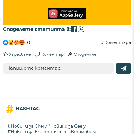
Споделете статията в:
0
0
Коментара
Харесване
Коментар
Споделяне
#
HASHTAG
#
#
Новини за Chery
Новини за Geely
#
Новини за Електрически автомобили