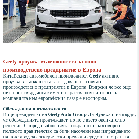
Geely проучва възможността за ново
производствено предприятие в Европа
Китайският автомобилен производител
Geely
активно
проучва възможността за създаване на голямо
производствено предприятие в Европа. Въпреки че все още
не е поет твърд ангажимент, нарастващият интерес на
компанията към европейския пазар е неоспорим.
Обсъждания и възможности
Вицепрезидентът на
Geely Auto Group
Ли Чуанхай потвърди,
че обсъжданията продължават, но не е взето окончателно
решение. Според съобщенията, по-ранните разговори с
полското правителство са били насочени към изграждането
на нов завод за електрически превозни средства в страната.