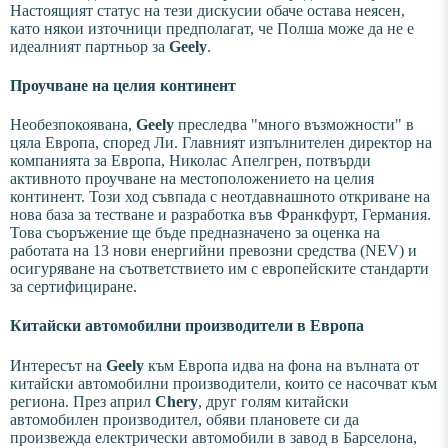
Настоящият статус на тези дискусии обаче остава неясен,
като някои източници предполагат, че Полша може да не е
идеалният партньор за
Geely
.
Проучване на целия континент
Необезпокоявана,
Geely
преследва "много възможности" в
цяла Европа, според Ли. Главният изпълнителен директор на
компанията за Европа, Николас Апелгрен, потвърди
активното проучване на местоположението на целия
континент. Този ход съвпада с неотдавнашното откриване на
нова база за тестване и разработка във Франкфурт, Германия.
Това съоръжение ще бъде предназначено за оценка на
работата на 13 нови енергийни превозни средства (NEV) и
осигуряване на съответствието им с европейските стандарти
за сертифициране.
Китайски автомобилни производители в Европа
Интересът на
Geely
към Европа идва на фона на вълната от
китайски автомобилни производители, които се насочват към
региона. През април
Chery
, друг голям китайски
автомобилен производител, обяви плановете си да
произвежда електрически автомобили в завод в Барселона,