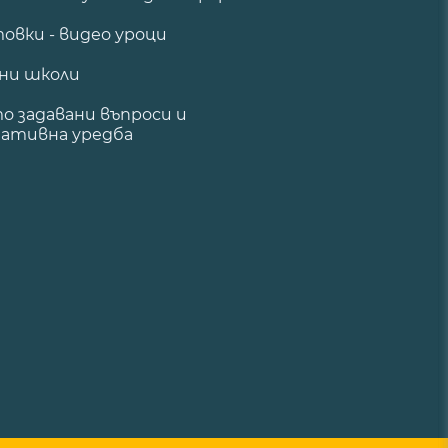
овки - видео уроци
ни школи
о задавани въпроси и
ативна уредба