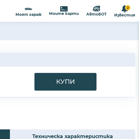
2
Моите карти
АвтоБОТ
Моят гараж
Известия
КУПИ
Техническа характеристика