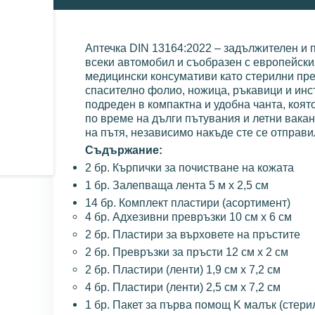
Аптечка DIN 13164:2022 – задължителен и 
всеки автомобил и съобразен с европейск
медицински консумативи като стерилни пре
спасително фолио, ножица, ръкавици и инс
подреден в компактна и удобна чанта, коят
по време на дълги пътувания и летни вака
на пътя, независимо накъде сте се отправи
Съдържание:
2 бр. Кърпички за почистване на кожата
1 бр. Залепваща лента 5 м x 2,5 см
14 бр. Комплект пластири (асортимент)
4 бр. Адхезивни превръзки 10 см x 6 см
2 бр. Пластири за върховете на пръстите
2 бр. Превръзки за пръсти 12 см x 2 см
2 бр. Пластири (ленти) 1,9 см x 7,2 см
4 бр. Пластири (ленти) 2,5 см x 7,2 см
1 бр. Пакет за първа помощ K малък (стери