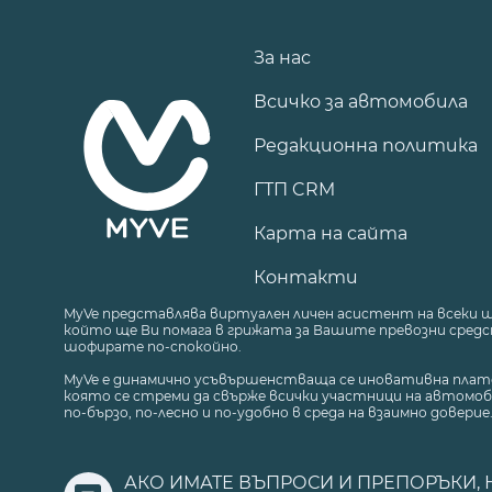
За нас
Всичко за автомобила
Редакционна политика
ГТП CRM
Карта на сайта
Контакти
MyVe представлява виртуален личен асистент на всеки 
който ще Ви помага в грижата за Вашите превозни средст
шофирате по-спокойно.
MyVe е динамично усъвършенстваща се иновативна плат
която се стреми да свърже всички участници на автомоб
по-бързо, по-лесно и по-удобно в среда на взаимно доверие
АКО ИМАТЕ ВЪПРОСИ И ПРЕПОРЪКИ, 