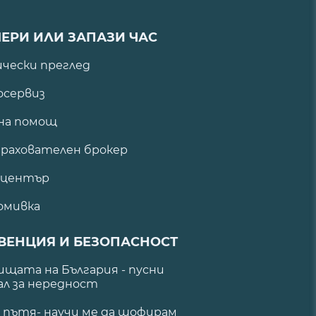
ЕРИ ИЛИ ЗАПАЗИ ЧАС
ически преглед
сервиз
на помощ
рахователен брокер
 център
омивка
ВЕНЦИЯ И БЕЗОПАСНОСТ
щата на България - пусни
ал за нередност
а пътя- научи ме да шофирам