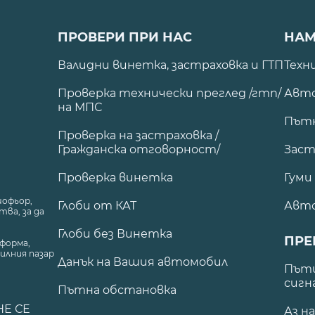
ПРОВЕРИ ПРИ НАС
НАМ
Валидни винетка, застраховка и ГТП
Техн
Проверка технически преглед /гтп/
Авто
на МПС
Път
Проверка на застраховка /
Гражданска отговорност/
Заст
Проверка винетка
Гуми
шофьор,
Глоби от КАТ
Авт
ва, за да
Глоби без Винетка
ПРЕ
форма,
илния пазар
Данък на Вашия автомобил
.
Пъти
сигн
Пътна обстановка
НЕ СЕ
Аз н