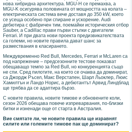
нова хибридна архитектура. MGU-H се премахва, а
MGU-K осигурява половината от мощността на колата –
електрическата система вече доставя до 350 kW, което
се усеща особено при спиране и ускорение. Audi
дебютира с фабричен тим, поемайки историческия отбор
Sauber, а Cadillac прави първи стъпки с двигатели
Ferrari. И при двата нови проекта предизвикателствата
са големи, но новите правила дават шанс за
размествания в класирането.
Междувременно Red Bull, Mercedes, Ferrari и McLaren са
под напрежение – предсезонните тестове показват
обещаващо темпо за Red Bull, но конкуренцията също
не спи. Сред пилотите, на които се очаква да доминират,
са Джордж Ръсел, Макс Верстапен, Шарл Льоклер, Люис
Хамилтън и Ландо Норис, а дебютантът Арвид Линдблад
ще трябва да се адаптира бързо.
С новите правила, новите тимове и обновените коли,
сезон 2026 обещава повече изпреварвания, по-близки
битки и изненади още от старта в Австралия.
Вие смятате ли, че новите правила ще изравнят
силите или големите тимове пак ще доминират?