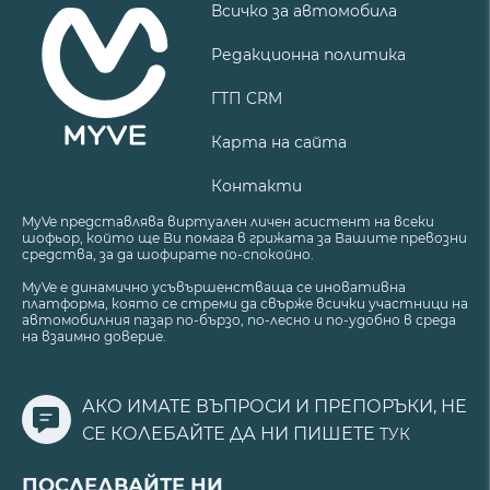
Всичко за автомобила
Редакционна политика
ГТП CRM
Карта на сайта
Контакти
MyVe представлява виртуален личен асистент на всеки
шофьор, който ще Ви помага в грижата за Вашите превозни
средства, за да шофирате по-спокойно.
MyVe е динамично усъвършенстваща се иновативна
платформа, която се стреми да свърже всички участници на
автомобилния пазар по-бързо, по-лесно и по-удобно в среда
на взаимно доверие.
АКО ИМАТЕ ВЪПРОСИ И ПРЕПОРЪКИ, НЕ
СЕ КОЛЕБАЙТЕ ДА НИ ПИШЕТЕ
ТУК
ПОСЛЕДВАЙТЕ НИ