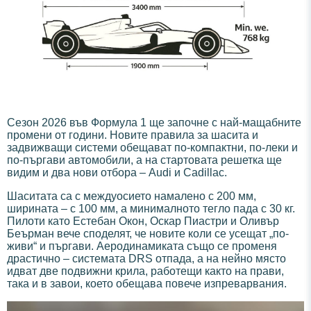
Сезон 2026 във Формула 1 ще започне с най-мащабните
промени от години. Новите правила за шасита и
задвижващи системи обещават по-компактни, по-леки и
по-пъргави автомобили, а на стартовата решетка ще
видим и два нови отбора – Audi и Cadillac.
Шаситата са с междуосието намалено с 200 мм,
ширината – с 100 мм, а минималното тегло пада с 30 кг.
Пилоти като Естебан Окон, Оскар Пиастри и Оливър
Беърман вече споделят, че новите коли се усещат „по-
живи“ и пъргави. Аеродинамиката също се променя
драстично – системата DRS отпада, а на нейно място
идват две подвижни крила, работещи както на прави,
така и в завои, което обещава повече изпреварвания.