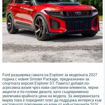
Ford разширява гамата на Explorer за моделната 2027
година с новия Sinister Package, предназначен за
спортната версия Explorer ST. Пакетът добавя по-
агресивна визия чрез нови светлинни елементи, черни
акценти и по-големи джанти, като същевременно
увеличава крайната цена на модела. За американската
марка това е поредният опит да поддържа интереса към
настоящото поколение на един от най-успешните SUV