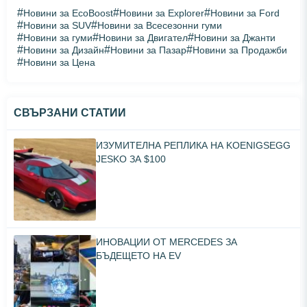
#
#
#
Новини за EcoBoost
Новини за Explorer
Новини за Ford
#
#
Новини за SUV
Новини за Всесезонни гуми
#
#
#
Новини за гуми
Новини за Двигател
Новини за Джанти
#
#
#
Новини за Дизайн
Новини за Пазар
Новини за Продажби
#
Новини за Цена
СВЪРЗАНИ СТАТИИ
ИЗУМИТЕЛНА РЕПЛИКА НА KOENIGSEGG
JESKO ЗА $100
ИНОВАЦИИ ОТ MERCEDES ЗА
БЪДЕЩЕТО НА EV