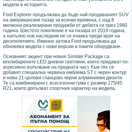
модели в историята.
Ford Explorer продължава да бъде най-продаваният SUV
на американския пазар за всички времена, с над 8
милиона реализирани продажби от дебюта си през 1990
година. Шестото поколение е на пазара от 2019 година,
а напълно нов наследник не се очаква преди края на
десетилетието. Именно затова Ford продължава да
обновява модела с нови версии и пакети оборудване.
Основният акцент при новия Sinister Package са
кехлибарените LED дневни светлини, които придават по-
агресивно излъчване на предната част. Към тях се
добавят специална червена емблема ST с черен контур
и нови 21-цолови гланцово черни алуминиеви джанти.
Те са комбинирани с всесезонни гуми с размер 275/45
R21, които допълват спортния характер на модела.