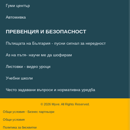
Гуми център
Автомивка
ПРЕВЕНЦИЯ И БЕЗОПАСНОСТ
Пътищата на България - пусни сигнал за нередност
Аз на пътя- научи ме да шофирам
Листовки - видео уроци
Учебни школи
Често задавани въпроси и нормативна уредба
© 2026 Myve. All Rights Reserved.
Общи условия - Бизнес партньори
Общи условия
Политика за бисквитки