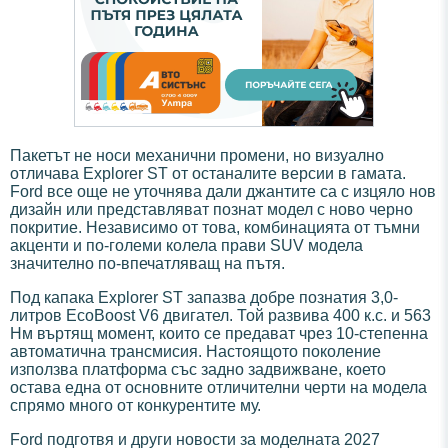
Пакетът не носи механични промени, но визуално
отличава Explorer ST от останалите версии в гамата.
Ford все още не уточнява дали джантите са с изцяло нов
дизайн или представляват познат модел с ново черно
покритие. Независимо от това, комбинацията от тъмни
акценти и по-големи колела прави SUV модела
значително по-впечатляващ на пътя.
Под капака Explorer ST запазва добре познатия 3,0-
литров EcoBoost V6 двигател. Той развива 400 к.с. и 563
Нм въртящ момент, които се предават чрез 10-степенна
автоматична трансмисия. Настоящото поколение
използва платформа със задно задвижване, което
остава една от основните отличителни черти на модела
спрямо много от конкурентите му.
Ford подготвя и други новости за моделната 2027