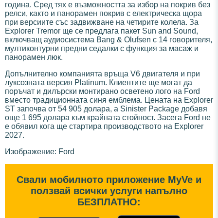
година. Сред тях е възможността за избор на покрив без
релси, както и панорамен покрив с електрическа щора
при версиите със задвижване на четирите колела. За
Explorer Tremor ще се предлага пакет Sun and Sound,
включващ аудиосистема Bang & Olufsen с 14 говорителя,
мултиконтурни предни седалки с функция за масаж и
панорамен люк.
Допълнително компанията връща V6 двигателя и при
луксозната версия Platinum. Клиентите ще могат да
поръчат и дилърски монтирано осветено лого на Ford
вместо традиционната синя емблема. Цената на Explorer
ST започва от 54 905 долара, а Sinister Package добавя
още 1 695 долара към крайната стойност. Засега Ford не
е обявил кога ще стартира производството на Explorer
2027.
Изображение: Ford
Свали мобилното приложение MyVe и
ползвай всички услуги напълно
БЕЗПЛАТНО: