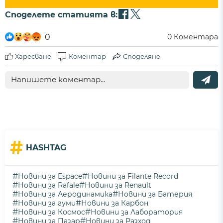
Споделете статията в:
0
0
Коментара
Харесване
Коментар
Споделяне
#
HASHTAG
#
#
Новини за Espace
Новини за Filante Record
#
#
Новини за Rafale
Новини за Renault
#
#
Новини за Аеродинамика
Новини за Батерия
#
#
Новини за гуми
Новини за Карбон
#
#
Новини за Космос
Новини за Лаборатория
#
#
Новини за Пазар
Новини за Разход