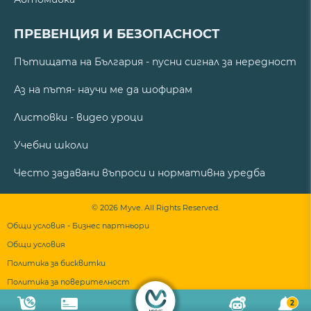
ПРЕВЕНЦИЯ И БЕЗОПАСНОСТ
Пътищата на България - пусни сигнал за нередност
Аз на пътя- научи ме да шофирам
Листовки - видео уроци
Учебни школи
Често задавани въпроси и нормативна уредба
© 2026 Myve. All Rights Reserved.
Общи условия - Бизнес партньори
Общи условия
Политика за бисквитки
Политика за поверителност
2