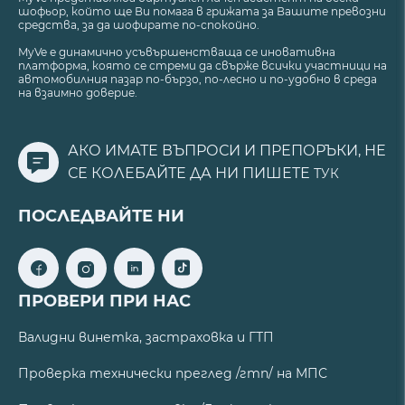
шофьор, който ще Ви помага в грижата за Вашите превозни
средства, за да шофирате по-спокойно.
MyVe е динамично усъвършенстваща се иновативна
платформа, която се стреми да свърже всички участници на
автомобилния пазар по-бързо, по-лесно и по-удобно в среда
на взаимно доверие.
АКО ИМАТЕ ВЪПРОСИ И ПРЕПОРЪКИ, НЕ
СЕ КОЛЕБАЙТЕ ДА НИ ПИШЕТЕ
ТУК
ПОСЛЕДВАЙТЕ НИ
ПРОВЕРИ ПРИ НАС
Валидни винетка, застраховка и ГТП
Проверка технически преглед /гтп/ на МПС