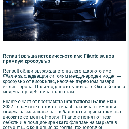
Renault връща историческото име Filante за нов
премиум кросоувър
Renault обяви възраждането на легендарното име
Filante
за следващия си голям международен модел —
кросоувър от висок клас, насочен първо към пазари
извън Европа. Производството започва в Южна Корея, а
моделът ще дебютира първо там.
Filante е част от програмата
International Game Plan
2027
, в рамките на която Renault планира осем нови
модела за засилване на глобалното си присъствие във
високите сегменти. Новият Filante е петият от тези
дебюти и е позициониран като флагман на марката в
сегмент E, с концепция за голям, технологичен