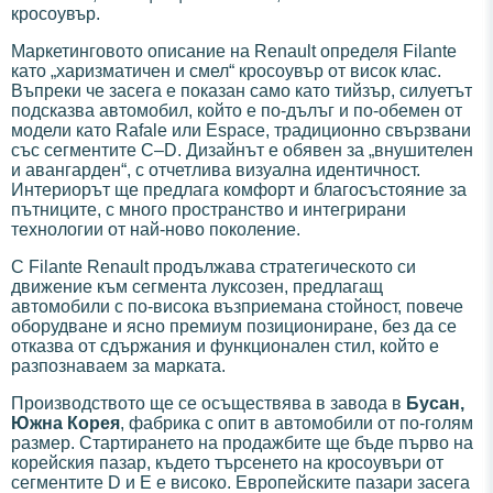
кросоувър.
Маркетинговото описание на Renault определя Filante
като „харизматичен и смел“ кросоувър от висок клас.
Въпреки че засега е показан само като тийзър, силуетът
подсказва автомобил, който е по-дълъг и по-обемен от
модели като Rafale или Espace, традиционно свързвани
със сегментите C–D. Дизайнът е обявен за „внушителен
и авангарден“, с отчетлива визуална идентичност.
Интериорът ще предлага комфорт и благосъстояние за
пътниците, с много пространство и интегрирани
технологии от най-ново поколение.
С Filante Renault продължава стратегическото си
движение към сегмента луксозен, предлагащ
автомобили с по-висока възприемана стойност, повече
оборудване и ясно премиум позициониране, без да се
отказва от сдържания и функционален стил, който е
разпознаваем за марката.
Производството ще се осъществява в завода в
Бусан,
Южна Корея
, фабрика с опит в автомобили от по-голям
размер. Стартирането на продажбите ще бъде първо на
корейския пазар, където търсенето на кросоувъри от
сегментите D и E е високо. Европейските пазари засега