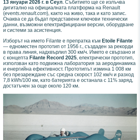
13 януари 2026 г. в Сеул
. Събитието ще се излъчва
дигитално на официалната платформа на Renault
(
events.renault.com
), както на живо, така и като запис.
Очаква се да бъдат представени ключови технически
данни, възможни електрифицирани версии, оборудване
и системи за асистенция.
Изборът на името Filante е препратка към
Etoile Filante
— едноместен прототип от 1956 г., създаден за рекорди
в права линия, надхвърлил 300 км/ч. Името е свързано и
с концепта
Filante Record 2025
, електрически прототип,
използван като подвижна лаборатория за аеродинамика
и енергийна ефективност. Прототипът измина 1 008 км
без презареждане със средна скорост 102 км/ч и разход
7,8 kWh/100 км, като батерията е останала с 11% заряд,
достатъчен за още около 120 км.