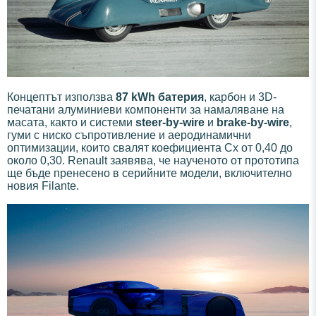
Концептът използва
87 kWh батерия
, карбон и 3D-
печатани алуминиеви компоненти за намаляване на
масата, както и системи
steer-by-wire
и
brake-by-wire
,
гуми с ниско съпротивление и аеродинамични
оптимизации, които свалят коефициента Cx от 0,40 до
около 0,30. Renault заявява, че наученото от прототипа
ще бъде пренесено в серийните модели, включително
новия Filante.