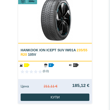
HANKOOK ION ICEPT SUV IW01A
235/55
R20
105V
C
B
69 -
A
(0.0)
185,12 €
Цена
211,11 €
КУПИ