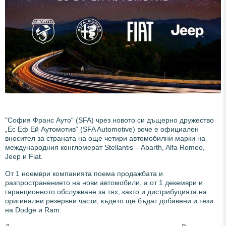
"София Франс Ауто“ (SFA) чрез новото си дъщерно дружество
„Ес Еф Ей Аутомотив“ (SFA Automotive) вече е официален
вносител за страната на още четири автомобилни марки на
международния конгломерат Stellantis – Abarth, Alfa Romeo,
Jeep и Fiat.
От 1 ноември компанията поема продажбата и
разпространението на нови автомобили, а от 1 декември и
гаранционното обслужване за тях, както и дистрибуцията на
оригинални резервни части, където ще бъдат добавени и тези
на Dodge и Ram.