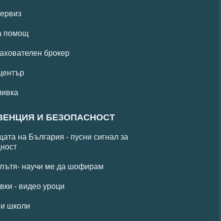
ервиз
а помощ
ахователен брокер
център
мивка
ВЕНЦИЯ И БЕЗОПАСНОСТ
ата на България - пусни сигнал за
ност
 пътя- научи ме да шофирам
вки - видео уроци
и школи