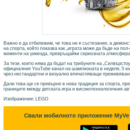
Важно е да отбележим, че това не е състезание, а демонс
на спорта, който показва как „играта може да бъде на пол
моменти на уикенда, превръщайки сериозната атмосфера 
За тези, които няма да бъдат на трибуните на „Силвърсто
официалния YouTube канал на шампионата в неделя, 5 юли
чрез нестандартни и визуално впечатляващи преживявани
Дали това ще се превърне в нова традиция за спорта, пре
границите между детската игра и високотехнологичния авт
Изображение: LEGO
Свали мобилното приложение MyVe 