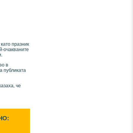
 като празник
ай-очакваните
.
во в
а публиката
азаха, че
НО: