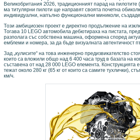
Великобритания 2026, традиционният парад на пилотите (
ма титулярни пилоти ще направят своята почетна обиколк
индивидуални, напълно функционални миниколи, създадени
Този амбициозен проект е директно продължение на изкл
Тогава 10 LEGO автомобила дебютираха на пистата, пред
разполага със собствена машина, оформена според актуал
емблеми и номера, за да бъде визуалната автентичност п
Зад „кулисите“ на това инженерно предизвикателство сто
които са вложили общо над 6 400 часа труд в базата на к
съставена от над 28 000 LEGO елемента. Конструкцията е
тежат около 280 кг (65 кг от които са самите тухлички), с
км/ч.