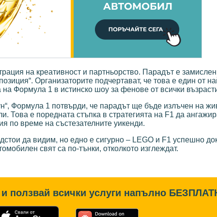
трация на креативност и партньорство. Парадът е замислен
-позиция“. Организаторите подчертават, че това е един от н
на Формула 1 в истинско шоу за фенове от всички възрасти
ун“, Формула 1 потвърди, че парадът ще бъде излъчен на жи
. Това е поредната стъпка в стратегията на F1 да ангажир
я по време на състезателните уикенди.
дстои да видим, но едно е сигурно – LEGO и F1 успешно док
омобилен свят са по-тънки, отколкото изглеждат.
и ползвай всички услуги напълно
БЕЗПЛАТ