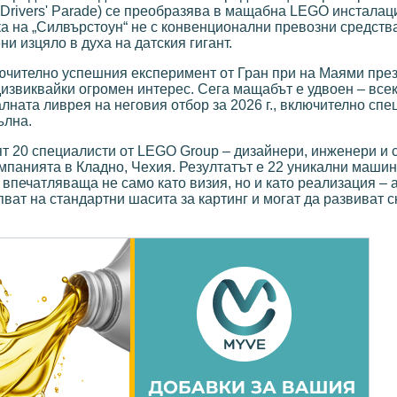
Drivers' Parade) се преобразява в мащабна LEGO инсталаци
а на „Силвърстоун“ не с конвенционални превозни средства
 изцяло в духа на датския гигант.
ючително успешния експеримент от Гран при на Маями през 
извиквайки огромен интерес. Сега мащабът е удвоен – все
ната ливрея на неговия отбор за 2026 г., включително сп
ълна.
ят 20 специалисти от LEGO Group – дизайнери, инженери и 
омпанията в Кладно, Чехия. Резултатът е 22 уникални машин
 впечатляваща не само като визия, но и като реализация –
тъпват на стандартни шасита за картинг и могат да развиват с