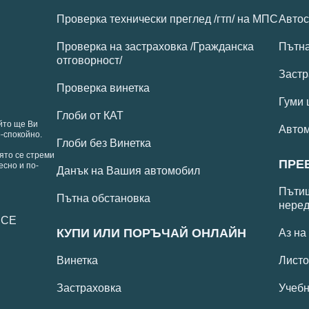
Проверка технически преглед /гтп/ на МПС
Автос
Проверка на застраховка /Гражданска
Пътн
отговорност/
Застр
Проверка винетка
Гуми 
Глоби от КАТ
йто ще Ви
Авто
-спокойно.
Глоби без Винетка
ято се стреми
ПРЕ
есно и по-
Данък на Вашия автомобил
Пътищ
Пътна обстановка
неред
 СЕ
КУПИ ИЛИ ПОРЪЧАЙ ОНЛАЙН
Аз на
Винетка
Листо
Застраховка
Учебн