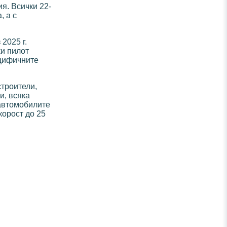
я. Всички 22-
, а с
2025 г.
ки пилот
ецифичните
строители,
и, всяка
 автомобилите
корост до 25