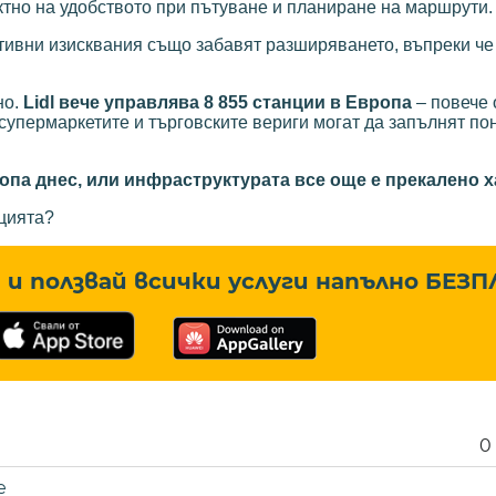
ектно на удобството при пътуване и планиране на маршрути.
тивни изисквания също забавят разширяването, въпреки ч
но.
Lidl вече управлява 8 855 станции в Европа
– повече 
супермаркетите и търговските вериги могат да запълнят по
опа днес, или инфраструктурата все още е прекалено 
ацията?
и ползвай всички услуги напълно
БЕЗП
0
е