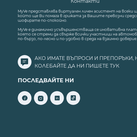
Контакти
MyVe представлява виртуален личен асистент на всеки 
който ще Ви помага в грижата за Вашите превозни средст
шофирате по-спокойно.
MyVe е динамично усъвършенстваща се иновативна плат
която се стреми да свърже всички участници на автомоб
по-бързо, по-лесно и по-удобно в среда на взаимно доверие
АКО ИМАТЕ ВЪПРОСИ И ПРЕПОРЪКИ, 
КОЛЕБАЙТЕ ДА НИ ПИШЕТЕ
ТУК
ПОСЛЕДВАЙТЕ НИ