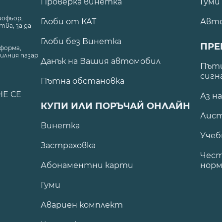
Проверка винетка
Гуми
шофьор,
Глоби от КАТ
Авт
ва, за да
Глоби без Винетка
ПРЕ
форма,
илния пазар
Данък на Вашия автомобил
.
Пъти
сигн
Пътна обстановка
НЕ СЕ
Аз н
КУПИ ИЛИ ПОРЪЧАЙ ОНЛАЙН
Лист
Винетка
Учеб
Застраховка
Чест
Абонаментни карти
норм
Гуми
Авариен комплект