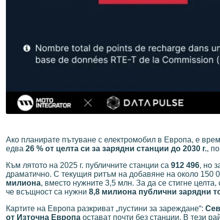
Ако планирате пътуване с електромобил в Европа, е врем
едва
26 % от целта си за зарядни станции до 2030 г.
, п
Към лятото на 2025 г. публичните станции са
912 496
, но 
драматично. С текущия ритъм на добавяне на около 150 0
милиона
, вместо нужните 3,5 млн. За да се стигне целта
че всъщност са нужни
8,8 милиона публични зарядни точ
Картите на Европа разкриват „пустини за зареждане“:
Сев
от Източна Европа
остават почти без станции. В тези ра