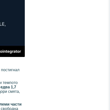
 постигнал
ри темпото
е
едва 1,7
дори смята,
леми части
е свободна