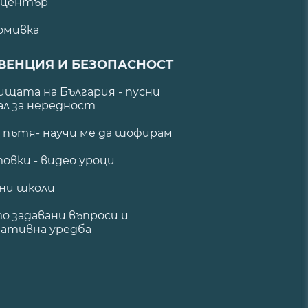
 център
омивка
ВЕНЦИЯ И БЕЗОПАСНОСТ
щата на България - пусни
ал за нередност
а пътя- научи ме да шофирам
овки - видео уроци
ни школи
о задавани въпроси и
ативна уредба