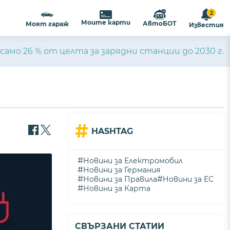
2
Моите карти
АвтоБОТ
Моят гараж
Известия
само 26 % от целта за зарядни станции до 2030 г.
#
HASHTAG
#
Новини за Електромобил
#
Новини за Германия
#
#
Новини за Правила
Новини за ЕС
#
Новини за Карта
СВЪРЗАНИ СТАТИИ