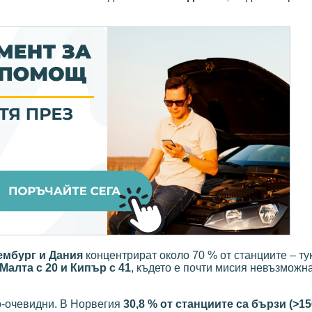
ембург и Дания
концентрират около 70 % от станциите – ту
Малта с 20 и Кипър с 41
, където е почти мисия невъзможн
о-очевидни. В Норвегия
30,8 % от станциите са бързи (>15