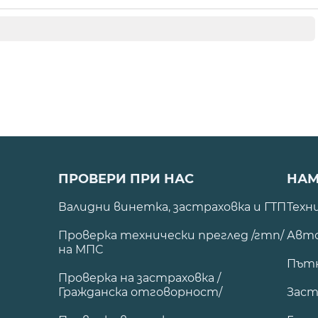
ПРОВЕРИ ПРИ НАС
НАМ
Валидни винетка, застраховка и ГТП
Техн
Проверка технически преглед /гтп/
Авто
на МПС
Път
Проверка на застраховка /
Гражданска отговорност/
Заст