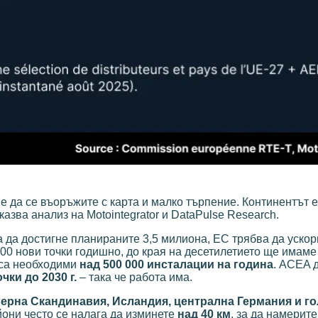
е да се въоръжите с карта и малко търпение. Континентът е
оказва анализ на Motointegrator и DataPulse Research.
за да достигне планираните 3,5 милиона, ЕС трябва да уско
00 нови точки годишно, до края на десетилетието ще имам
, са необходими
над 500 000 инсталации на година
. ACEA 
ки до 2030 г.
– така че работа има.
ерна Скандинавия, Исландия, централна Германия и го
йони често се налага да изминете
над 40 км
, за да намерит