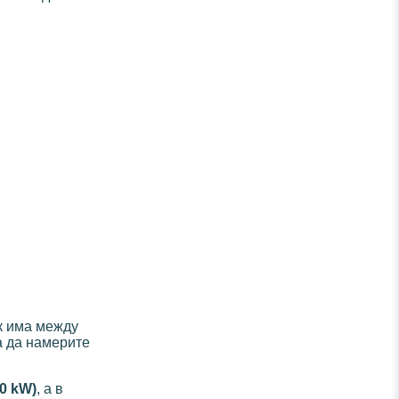
к има между
а да намерите
0 kW)
, а в