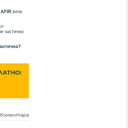
е
AFIR
вече
от
не частично
хаотична?
ЛАТНО:
Коментара