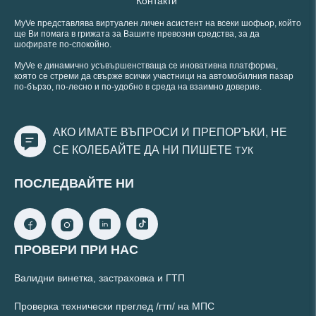
Контакти
MyVe представлява виртуален личен асистент на всеки шофьор, който
ще Ви помага в грижата за Вашите превозни средства, за да
шофирате по-спокойно.
MyVe е динамично усъвършенстваща се иновативна платформа,
която се стреми да свърже всички участници на автомобилния пазар
по-бързо, по-лесно и по-удобно в среда на взаимно доверие.
АКО ИМАТЕ ВЪПРОСИ И ПРЕПОРЪКИ, НЕ
СЕ КОЛЕБАЙТЕ ДА НИ ПИШЕТЕ
ТУК
ПОСЛЕДВАЙТЕ НИ
ПРОВЕРИ ПРИ НАС
Валидни винетка, застраховка и ГТП
Проверка технически преглед /гтп/ на МПС