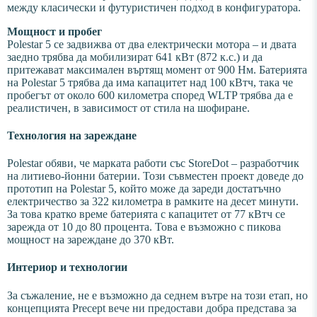
между класически и футуристичен подход в конфигуратора.
Мощност и пробег
Polestar 5 се задвижва от два електрически мотора – и двата
заедно трябва да мобилизират 641 кВт (872 к.с.) и да
притежават максимален въртящ момент от 900 Нм. Батерията
на Polestar 5 трябва да има капацитет над 100 кВтч, така че
пробегът от около 600 километра според WLTP трябва да е
реалистичен, в зависимост от стила на шофиране.
Технология на зареждане
Polestar обяви, че марката работи със StoreDot – разработчик
на литиево-йонни батерии. Този съвместен проект доведе до
прототип на Polestar 5, който може да зареди достатъчно
електричество за 322 километра в рамките на десет минути.
За това кратко време батерията с капацитет от 77 кВтч се
зарежда от 10 до 80 процента. Това е възможно с пикова
мощност на зареждане до 370 кВт.
Интериор и технологии
За съжаление, не е възможно да седнем вътре на този етап, но
концепцията Precept вече ни предостави добра представа за