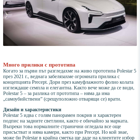
Много прилики с прототипа
Когато за първи път разгледахме на живо прототипа Polestar 5
през 2021 г., веднага забелязахме огромната прилика с
концепцията Precept. Дори през камуфлажното фолио колата
изглеждаше семпла и елегантна. Както вече може да се види,
Polestar 5 – за разлика от прототипа – няма да има
„самоубийствени” (срещуположно отварящи се) врати.
Дизайн и характеристики
Polestar 5 идва с голям панорамен покрив и характерен
подпис на задните светлини, както е обичайно за марката.
Въпреки това нормалните странични огледала все още
присъстват и няма камери, както при Precept. Но кой знае,
може би Polestar в крайна сметка ще даде на клиентите избор