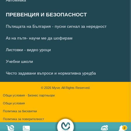
Автомивка
ПРЕВЕНЦИЯ И БЕЗОПАСНОСТ
Пътищата на България - пусни сигнал за нередност
Аз на пътя- научи ме да шофирам
Листовки - видео уроци
Учебни школи
Често задавани въпроси и нормативна уредба
© 2026 Myve. All Rights Reserved.
Общи условия - Бизнес партньори
Общи условия
Политика за бисквитки
Политика за поверителност
2