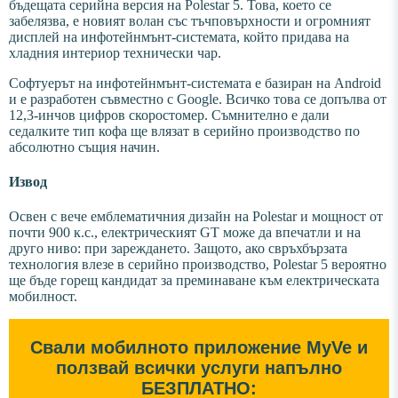
бъдещата серийна версия на Polestar 5. Това, което се
забелязва, е новият волан със тъчповърхности и огромният
дисплей на инфотейнмънт-системата, който придава на
хладния интериор технически чар.
Софтуерът на инфотейнмънт-системата е базиран на Android
и е разработен съвместно с Google. Всичко това се допълва от
12,3-инчов цифров скоростомер. Съмнително е дали
седалките тип кофа ще влязат в серийно производство по
абсолютно същия начин.
Извод
Освен с вече емблематичния дизайн на Polestar и мощност от
почти 900 к.с., електрическият GT може да впечатли и на
друго ниво: при зареждането. Защото, ако свръхбързата
технология влезе в серийно производство, Polestar 5 вероятно
ще бъде горещ кандидат за преминаване към електрическата
мобилност.
Свали мобилното приложение MyVe и
ползвай всички услуги напълно
БЕЗПЛАТНО: