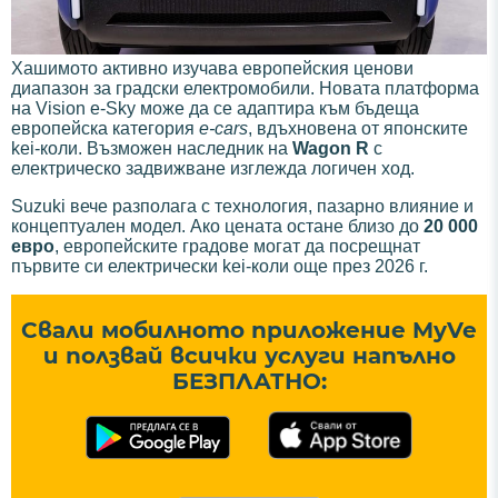
Хашимото активно изучава европейския ценови
диапазон за градски електромобили. Новата платформа
на Vision e-Sky може да се адаптира към бъдеща
европейска категория
e-cars
, вдъхновена от японските
kei-коли. Възможен наследник на
Wagon R
с
електрическо задвижване изглежда логичен ход.
Suzuki вече разполага с технология, пазарно влияние и
концептуален модел. Ако цената остане близо до
20 000
евро
, европейските градове могат да посрещнат
първите си електрически kei-коли още през 2026 г.
Свали мобилното приложение MyVe
и ползвай всички услуги напълно
БЕЗПЛАТНО: