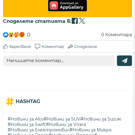
Споделете статията в:
0
0
Коментара
Харесване
Коментар
Споделяне
#
HASHTAG
#
#
#
Новини за Alto
Новини за SUV
Новини за Suzuki
#
#
Новини за Swift
Новини за Vitara
#
#
Новини за Електромобил
Новини за Микро