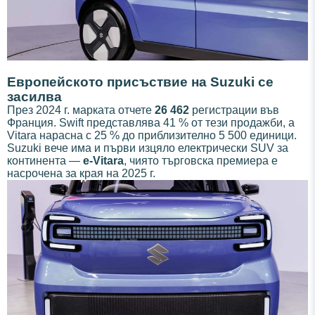
Европейското присъствие на Suzuki се
засилва
През 2024 г. марката отчете
26 462
регистрации във
Франция. Swift представлява 41 % от тези продажби, а
Vitara нарасна с 25 % до приблизително 5 500 единици.
Suzuki вече има и първи изцяло електрически SUV за
континента —
e-Vitara
, чиято търговска премиера е
насрочена за края на 2025 г.