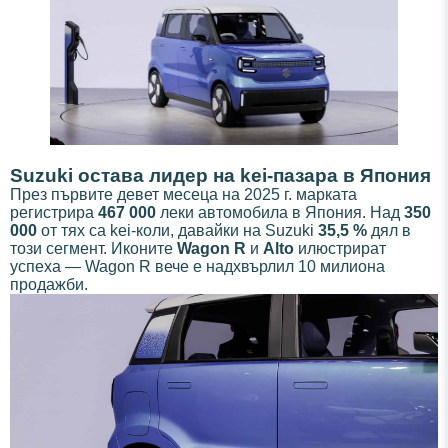
Suzuki остава лидер на kei-пазара в Япония
През първите девет месеца на 2025 г. марката
регистрира
467 000
леки автомобила в Япония. Над
350
000
от тях са kei-коли, давайки на Suzuki
35,5 %
дял в
този сегмент. Иконите
Wagon R
и
Alto
илюстрират
успеха — Wagon R вече е надхвърлил 10 милиона
продажби.