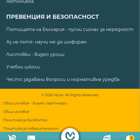
Автомивка
ПРЕВЕНЦИЯ И БЕЗОПАСНОСТ
Пътищата на България - пусни сигнал за нередност
Аз на пътя- научи ме да шофирам
Листовки - видео уроци
Учебни школи
Често задавани въпроси и нормативна уредба
© 2026 Myve. All Rights Reserved.
Общи условия - Бизнес партньори
Общи условия
Политика за бисквитки
Политика за поверителност
2