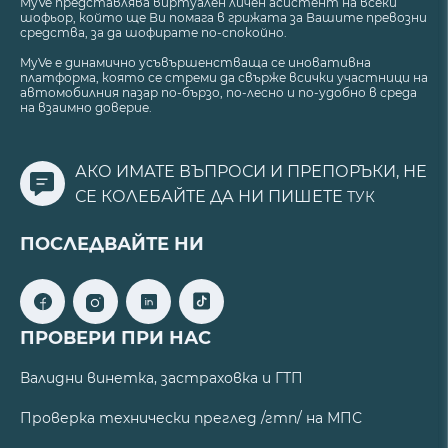
MyVe представлява виртуален личен асистент на всеки
шофьор, който ще Ви помага в грижата за Вашите превозни
средства, за да шофирате по-спокойно.
MyVe е динамично усъвършенстваща се иновативна
платформа, която се стреми да свърже всички участници на
автомобилния пазар по-бързо, по-лесно и по-удобно в среда
на взаимно доверие.
АКО ИМАТЕ ВЪПРОСИ И ПРЕПОРЪКИ, НЕ
СЕ КОЛЕБАЙТЕ ДА НИ ПИШЕТЕ
ТУК
ПОСЛЕДВАЙТЕ НИ
ПРОВЕРИ ПРИ НАС
Валидни винетка, застраховка и ГТП
Проверка технически преглед /гтп/ на МПС