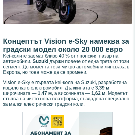
Концептът Vision e-Sky намеква за
градски модел около 20 000 евро
Kei-колите заемат близо 40 % от японския пазар на
автомобили.
Suzuki
държи повече от една трета от този
сегмент. До момента тези микро автомобили липсваха в
Европа, но това може да се промени.
Vision e-Sky е първата kei-кола на Suzuki, разработена
изцяло като електромобил. Дължината е
3,39 м
,
широчината —
1,47 м
, а височината —
1,62 м
. Моделът
стъпва на чисто нова платформа, създадена специално
за малки електрически градски коли.