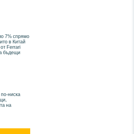
оло 7% спрямо
оито в Китай
т Ferrari
на бъдещи
 по-ниска
щи,
та на