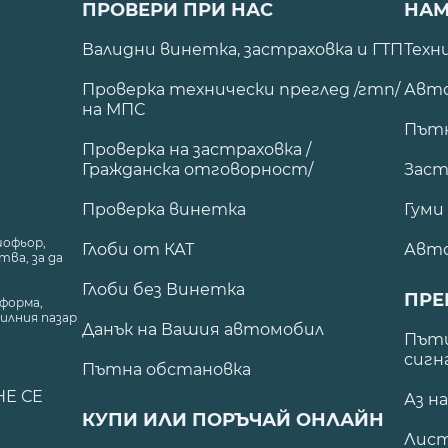
ПРОВЕРИ ПРИ НАС
НАМ
Валидни винетка, застраховка и ГТП
Техн
Проверка технически преглед /гтп/
Авто
на МПС
Път
Проверка на застраховка /
Гражданска отговорност/
Заст
Проверка винетка
Гуми
шофьор,
Глоби от КАТ
Авт
ва, за да
Глоби без Винетка
ПРЕ
форма,
илния пазар
Данък на Вашия автомобил
.
Пъти
сигн
Пътна обстановка
НЕ СЕ
Аз н
КУПИ ИЛИ ПОРЪЧАЙ ОНЛАЙН
Лист