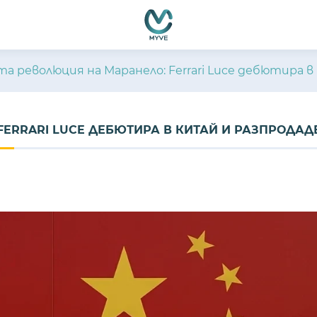
а революция на Маранело: Ferrari Luce дебютира в
ERRARI LUCE ДЕБЮТИРА В КИТАЙ И РАЗПРОДАДЕ