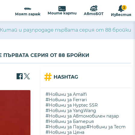
2
Моите карти
АвтоБОТ
Моят гараж
Известия
 Китай и разпродаде първата серия от 88 бройки
 ПЪРВАТА СЕРИЯ ОТ 88 БРОЙКИ
#
HASHTAG
#
Новини за Amalfi
#
Новини за Ferrari
#
Новини за Hyptec SSR
#
Новини за YangWang
#
Новини за Автомобилен пазар
#
Новини за Батерия
#
#
Новини за Пазар
Новини за Тест
#
Новини за Цена