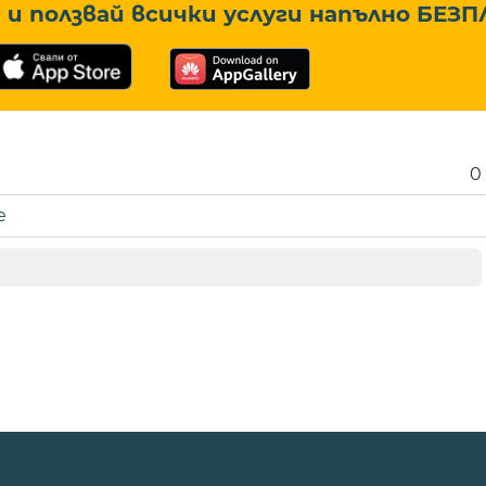
и ползвай всички услуги напълно
БЕЗП
0
е