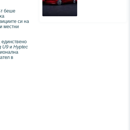
ът беше
ха
зициите си на
ни местни
а единствено
g U9
и
Hyptec
ционална
ател в