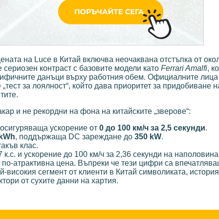
цената на Luce в Китай включва неочаквана отстъпка от ок
е сериозен контраст с базовите модели като
Ferrari Amalfi
, к
цифичните данъци върху работния обем. Официалните лица о
е „тест за лоялност“, който дава приоритет за придобиване 
тите.
акар и не рекордни на фона на китайските „зверове“:
, осигуряваща ускорение от
0 до 100 км/ч за 2,5 секунди
.
 kWh
, поддържаща DC зареждане до
350 kW
.
такъв клас.
 к.с. и ускорение до 100 км/ч за 2,36 секунди на наполовина
 по-атрактивна цена. Въпреки че тези цифри са впечатлява
ай-високия сегмент от клиенти в Китай символиката, история
ктори от сухите данни на хартия.