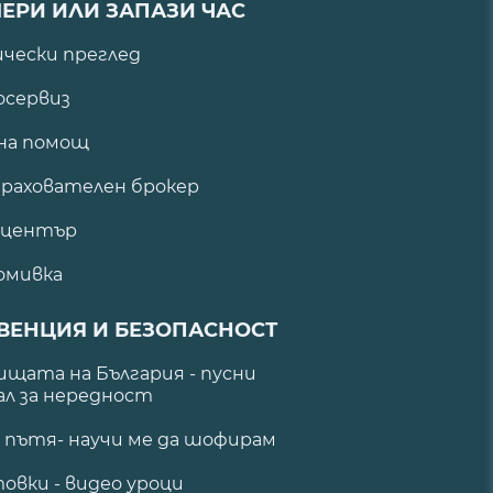
ЕРИ ИЛИ ЗАПАЗИ ЧАС
ически преглед
сервиз
на помощ
рахователен брокер
 център
омивка
ВЕНЦИЯ И БЕЗОПАСНОСТ
щата на България - пусни
ал за нередност
а пътя- научи ме да шофирам
овки - видео уроци