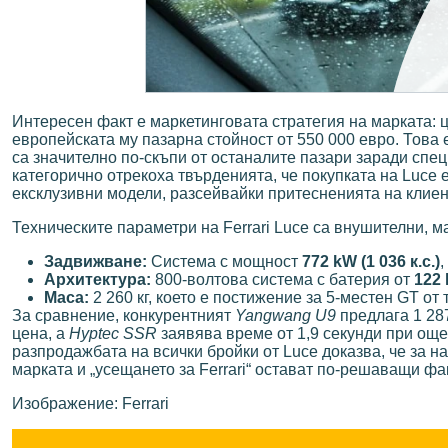
Интересен факт е маркетинговата стратегия на марката: 
европейската му пазарна стойност от 550 000 евро. Това 
са значително по-скъпи от останалите пазари заради спе
категорично отрекоха твърденията, че покупката на Luce 
ексклузивни модели, разсейвайки притесненията на клиен
Техническите параметри на Ferrari Luce са внушителни, м
Задвижване:
Система с мощност
772 kW (1 036 к.с.)
Архитектура:
800-волтова система с батерия от
122
Маса:
2 260 кг, което е постижение за 5-местен GT от 
За сравнение, конкурентният
Yangwang U9
предлага 1 287
цена, а
Hyptec SSR
заявява време от 1,9 секунди при още
разпродажбата на всички бройки от Luce доказва, че за н
марката и „усещането за Ferrari“ остават по-решаващи фа
Изображение: Ferrari