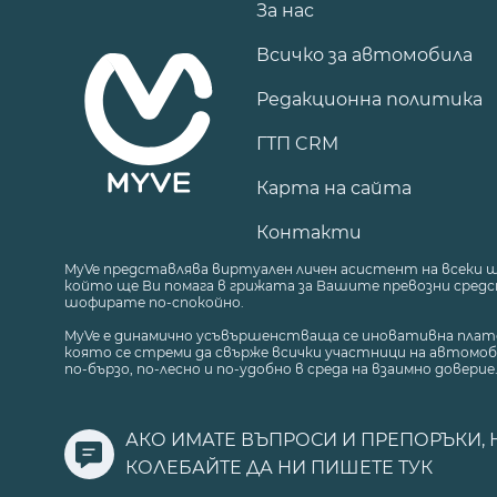
За нас
Всичко за автомобила
Редакционна политика
ГТП CRM
Карта на сайта
Контакти
MyVe представлява виртуален личен асистент на всеки 
който ще Ви помага в грижата за Вашите превозни средст
шофирате по-спокойно.
MyVe е динамично усъвършенстваща се иновативна плат
която се стреми да свърже всички участници на автомоб
по-бързо, по-лесно и по-удобно в среда на взаимно доверие
АКО ИМАТЕ ВЪПРОСИ И ПРЕПОРЪКИ, 
КОЛЕБАЙТЕ ДА НИ ПИШЕТЕ
ТУК