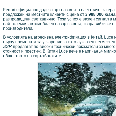
Ferrari официално даде старт на своята електрическа ер
предложен на местните клиенти с цена от
3 988 000 юана 
разпродадени светкавично. Този успех е важен сигнал в м
най-големия автомобилен пазар в света, изправяйки се п
производители.
В условията на агресивна електрификация в Китай, Luce 
върху времената за ускорение, а като луксозен петместе
SSR
предлагат по-високи технически показатели за много
стойност и престиж. В Китай Luce вече е наричан „4 мили
обществото на свръхбогатите.