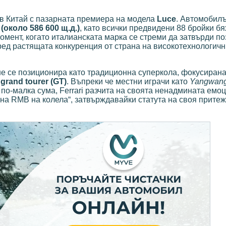
а в Китай с пазарната премиера на модела
Luce
. Автомобил
(около 586 600 щ.д.)
, като всички предвидени 88 бройки бя
омент, когато италианската марка се стреми да затвърди по
ред растящата конкуренция от страна на високотехнологич
не се позиционира като традиционна суперкола, фокусиран
н
grand tourer (GT)
. Въпреки че местни играчи като
Yangwan
 по-малка сума, Ferrari разчита на своята ненадмината емо
она RMB на колела“, затвърждавайки статута на своя притеж