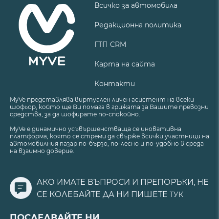
Всичко за автомобила
Редакционна политика
ГТП CRM
Карта на сайта
Контакти
MyVe представлява виртуален личен асистент на всеки
шофьор, който ще Ви помага в грижата за Вашите превозни
средства, за да шофирате по-спокойно.
MyVe е динамично усъвършенстваща се иновативна
платформа, която се стреми да свърже всички участници на
автомобилния пазар по-бързо, по-лесно и по-удобно в среда
на взаимно доверие.
АКО ИМАТЕ ВЪПРОСИ И ПРЕПОРЪКИ, НЕ
СЕ КОЛЕБАЙТЕ ДА НИ ПИШЕТЕ
ТУК
ПОСЛЕДВАЙТЕ НИ