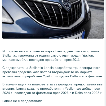
Историческата италианска марка Lancia, днес част от групата
Stellantis, изнемогва от години само с един модел, Ypsilon,
миниавтомобил, последно преработен през 2011 г.
С подкрепата на Stellantis Lancia разработва три електрически
превозни средства като част от възраждането на марката,
включително преработен Ypsilon, модерна Delta и нов флагман.
В актуализация на плановете за възраждане, предоставена във
вторник, Lancia каза, че преработеният Ypsilon ще дойде през
2024 г., последван от флагмана през 2026 г. и Delta през 2028 г.
Lancia не е предоставила...