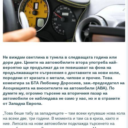
Не виждам светлина в тунела в следващата година или
дори две. Цените на автомобилите втора употреба най-
вероятно ще продължат да се повишават на фона на
продължаващите сътресения с доставките на нови коли,
породени от кризата с метали, чипове и прочее. Това
коментира за БТА Любомир Доросиев, зам.-председател на
Асоциацията на вносителите на автомобили (АВА). По
думите му, огромно търсене на вторичния пазар на
автомобили се наблюдава не само у нас, но и в страните
от Западна Европа.
„Това беше табу за западняците – там всеки купуваше нова кола
на всеки две, три години. В момента и там са в криза, както и
ние. Липсата на нови автомобили подклажда търсенето на