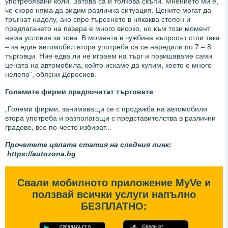
употребявани коли. Затова са и толкова скъпи. Мнението ми е,
че скоро няма да видим различна ситуация. Цените могат да
тръгнат надолу, ако спре търсенето в някаква степен и
предлагането на пазара е много високо, но към този момент
няма условия за това. В момента в чужбина въпросът стои така
– за един автомобил втора употреба са се наредили по 7 – 8
търговци. Ние едва ли не играем на търг и повишаваме сами
цената на автомобила, който искаме да купим, което е много
нелепо“, обясни Доросиев.
Големите фирми предпочитат търговете
„Големи фирми, занимаващи се с продажба на автомобили
втора употреба и разполагащи с представителства в различни
градове, все по-често избират...
Прочетете цялата статия на следния линк:
https://autozona.bg
Свали мобилното приложение MyVe и
ползвай всички услуги напълно
БЕЗПЛАТНО: