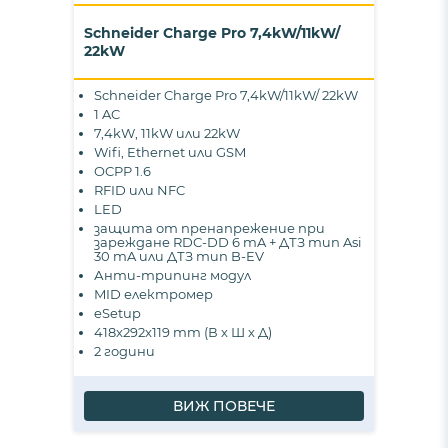
Schneider Charge Pro 7,4kW/11kW/
22kW
Schneider Charge Pro 7,4kW/11kW/ 22kW
1 AC
7,4kW, 11kW или 22kW
Wifi, Ethernet или GSM
OCPP 1.6
RFID или NFC
LED
защита от пренапрежение при
зареждане RDC-DD 6 mA + ДТЗ тип Asi
30 mA или ДТЗ тип B-EV
Анти-трипинг модул
MID електромер
eSetup
418x292x119 mm (В х Ш х Д)
2 години
ВИЖ ПОВЕЧЕ