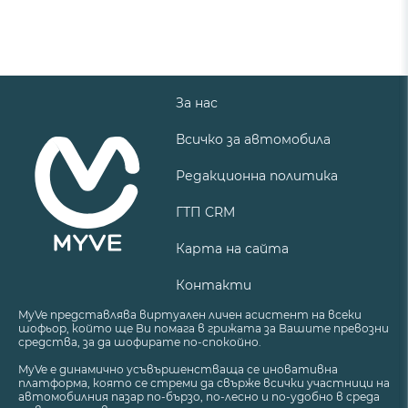
За нас
Всичко за автомобила
Редакционна политика
ГТП CRM
Карта на сайта
Контакти
MyVe представлява виртуален личен асистент на всеки
шофьор, който ще Ви помага в грижата за Вашите превозни
средства, за да шофирате по-спокойно.
MyVe е динамично усъвършенстваща се иновативна
платформа, която се стреми да свърже всички участници на
автомобилния пазар по-бързо, по-лесно и по-удобно в среда