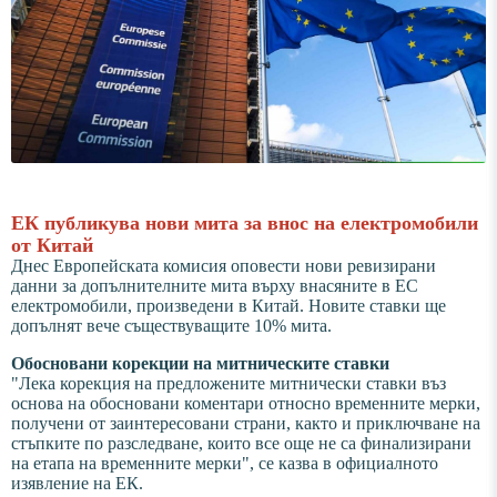
ЕК публикува нови мита за внос на електромобили
от Китай
Днес Европейската комисия оповести нови ревизирани
данни за допълнителните мита върху внасяните в ЕС
електромобили, произведени в Китай. Новите ставки ще
допълнят вече съществуващите 10% мита.
Обосновани корекции на митническите ставки
"Лека корекция на предложените митнически ставки въз
основа на обосновани коментари относно временните мерки,
получени от заинтересовани страни, както и приключване на
стъпките по разследване, които все още не са финализирани
на етапа на временните мерки", се казва в официалното
изявление на ЕК.