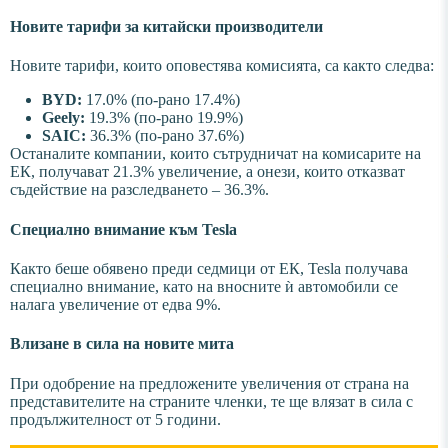
Новите тарифи за китайски производители
Новите тарифи, които оповестява комисията, са както следва:
BYD:
17.0% (по-рано 17.4%)
Geely:
19.3% (по-рано 19.9%)
SAIC:
36.3% (по-рано 37.6%)
Останалите компании, които сътрудничат на комисарите на
ЕК, получават 21.3% увеличение, а онези, които отказват
съдействие на разследването – 36.3%.
Специално внимание към Tesla
Както беше обявено преди седмици от ЕК, Tesla получава
специално внимание, като на вносните ѝ автомобили се
налага увеличение от едва 9%.
Влизане в сила на новите мита
При одобрение на предложените увеличения от страна на
представителите на страните членки, те ще влязат в сила с
продължителност от 5 години.