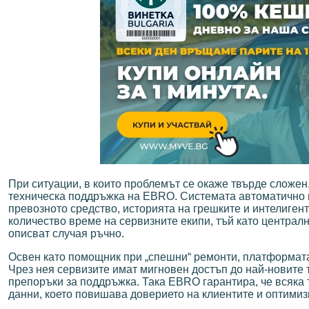
При ситуации, в които проблемът се окаже твърде сложен
техническа поддръжка на EBRO. Системата автоматично
превозното средство, историята на грешките и интелиген
количество време на сервизните екипи, тъй като централ
описват случая ръчно.
Освен като помощник при „спешни“ ремонти, платформат
Чрез нея сервизите имат мигновен достъп до най-новите
препоръки за поддръжка. Така EBRO гарантира, че всяка 
данни, което повишава доверието на клиентите и оптимиз