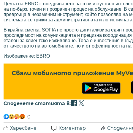
Целта на EBRO с внедряването на този изкуствен интелект
на по-бърз, точен и прозрачен процес на обслужване. В с
превръща в незаменим инструмент, който позволява на м
системата се грижи за административната и логистичната
В крайна сметка, SOFIA не просто дигитализира един пр
проследимост на комуникацията и прецизна координация 
еталон за клиентско изживяване. Това е инвестиция в бъд
от качеството на автомобилите, но и от ефективността на
Изображение: EBRO
Свали мобилното приложение MyVe 
Споделете статията в:
0
Харесване
Коментар
Споделян