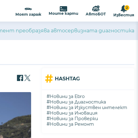
2
Моите карти
АвтоБОТ
Моят гараж
Известия
тент преобразява автосервизната диагностика
#
HASHTAG
#
Новини за Ebro
#
Новини за Диагностика
#
Новини за Изкуствен интелект
#
Новини за Иновация
#
Новини за Проверки
#
Новини за Ремонт