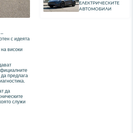
ЕЛЕКТРИЧЕСКИТЕ
АВТОМОБИЛИ
–
отен с идеята
 на високи
дават
 официалните
 да предлага
иагностика.
ат да
хническите
която служи