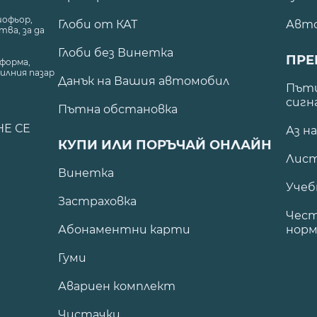
шофьор,
Глоби от КАТ
Авт
ва, за да
Глоби без Винетка
ПРЕ
форма,
илния пазар
Данък на Вашия автомобил
.
Пъти
сигн
Пътна обстановка
НЕ СЕ
Аз н
КУПИ ИЛИ ПОРЪЧАЙ ОНЛАЙН
Лист
Винетка
Учеб
Застраховка
Чест
Абонаментни карти
норм
Гуми
Авариен комплект
Чистачки