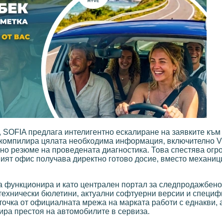
, SOFIA предлага интелигентно ескалиране на заявките към
 компилира цялата необходима информация, включително V
тно резюме на проведената диагностика. Това спестява огр
ният офис получава директно готово досие, вместо механиц
а функционира и като централен портал за следпродажбено
 технически бюлетини, актуални софтуерни версии и специ
точка от официалната мрежа на марката работи с еднакви, 
ира престоя на автомобилите в сервиза.