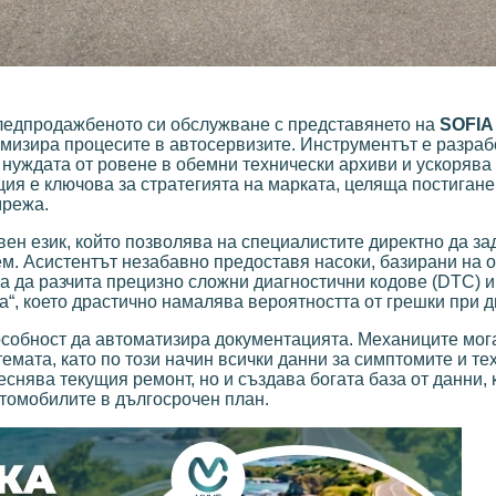
ледпродажбеното си обслужване с представянето на
SOFIA
мизира процесите в автосервизите. Инструментът е разраб
нуждата от ровене в обемни технически архиви и ускорява
ия е ключова за стратегията на марката, целяща постигане
мрежа.
вен език, който позволява на специалистите директно да за
м. Асистентът незабавно предоставя насоки, базирани на
 да разчита прецизно сложни диагностични кодове (DTC) и
а“, което драстично намалява вероятността от грешки при д
особност да автоматизира документацията. Механиците мог
емата, като по този начин всички данни за симптомите и те
еснява текущия ремонт, но и създава богата база от данни, 
втомобилите в дългосрочен план.