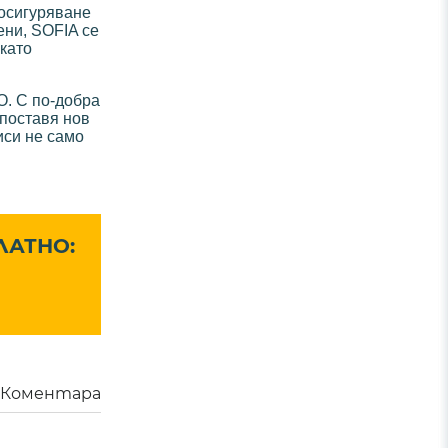
 осигуряване
ени, SOFIA се
като
O. С по-добра
поставя нов
иси не само
ЛАТНО:
Коментара