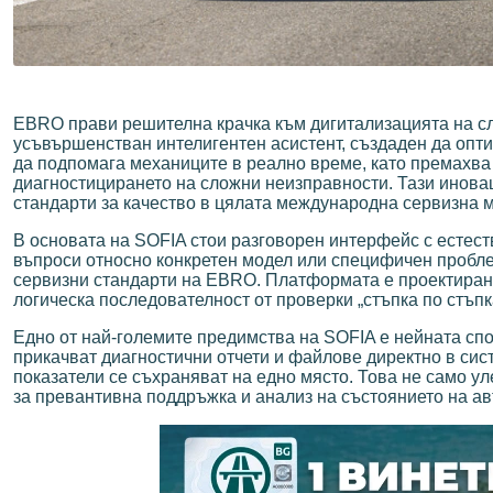
EBRO прави решителна крачка към дигитализацията на с
усъвършенстван интелигентен асистент, създаден да опти
да подпомага механиците в реално време, като премахва 
диагностицирането на сложни неизправности. Тази иновац
стандарти за качество в цялата международна сервизна 
В основата на SOFIA стои разговорен интерфейс с естест
въпроси относно конкретен модел или специфичен пробле
сервизни стандарти на EBRO. Платформата е проектирана
логическа последователност от проверки „стъпка по стъпк
Едно от най-големите предимства на SOFIA е нейната сп
прикачват диагностични отчети и файлове директно в сист
показатели се съхраняват на едно място. Това не само ул
за превантивна поддръжка и анализ на състоянието на а