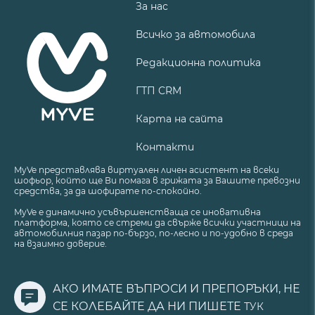
За нас
Всичко за автомобила
Редакционна политика
ГТП CRM
Карта на сайта
Контакти
MyVe представлява виртуален личен асистент на всеки
шофьор, който ще Ви помага в грижата за Вашите превозни
средства, за да шофирате по-спокойно.
MyVe е динамично усъвършенстваща се иновативна
платформа, която се стреми да свърже всички участници на
автомобилния пазар по-бързо, по-лесно и по-удобно в среда
на взаимно доверие.
АКО ИМАТЕ ВЪПРОСИ И ПРЕПОРЪКИ, НЕ
СЕ КОЛЕБАЙТЕ ДА НИ ПИШЕТЕ
ТУК