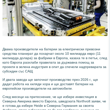
Двама производители на батерии за електрически превозни
средства планират да похарчат около 10 милиарда евро (11
милиарда долара) за фабрики в Европа, казаха те в петък, след
като Европа разхлаби правилата за държавна помощ за
проекти в зелена индустрия в опит да спечели надпреварата за
субсидии със САЩ
И двата завода ще започнат производство през 2026 г., ще
дадат работа на хиляди хора и ще доставят батерии на
европейски производители на автомобили.
След месеци на притеснение, че ще избере инвестиция в
Северна Америка вместо Европа, шведската Northvolt заяви, че
е готова да избере Heide в Северна Германия за своята
фабрика, стига субсидиите да бъдат одобрени, оценено от