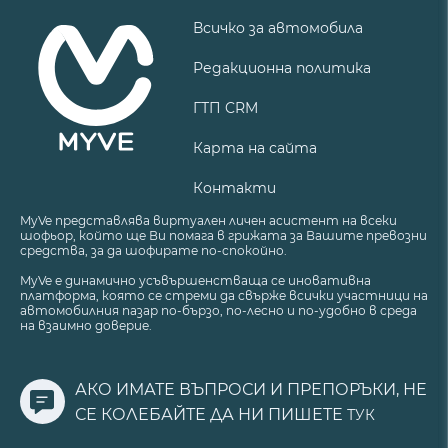
Всичко за автомобила
Редакционна политика
ГТП CRM
Карта на сайта
Контакти
MyVe представлява виртуален личен асистент на всеки
шофьор, който ще Ви помага в грижата за Вашите превозни
средства, за да шофирате по-спокойно.
MyVe е динамично усъвършенстваща се иновативна
платформа, която се стреми да свърже всички участници на
автомобилния пазар по-бързо, по-лесно и по-удобно в среда
на взаимно доверие.
АКО ИМАТЕ ВЪПРОСИ И ПРЕПОРЪКИ, НЕ
СЕ КОЛЕБАЙТЕ ДА НИ ПИШЕТЕ
ТУК