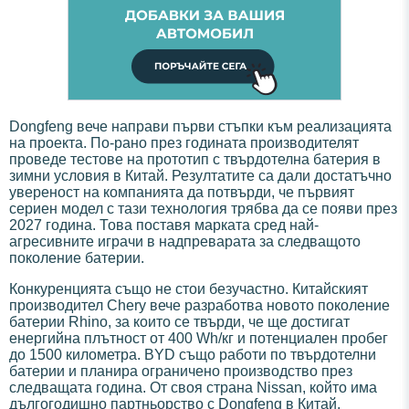
Dongfeng вече направи първи стъпки към реализацията
на проекта. По-рано през годината производителят
проведе тестове на прототип с твърдотелна батерия в
зимни условия в Китай. Резултатите са дали достатъчно
увереност на компанията да потвърди, че първият
сериен модел с тази технология трябва да се появи през
2027 година. Това поставя марката сред най-
агресивните играчи в надпреварата за следващото
поколение батерии.
Конкуренцията също не стои безучастно. Китайският
производител Chery вече разработва новото поколение
батерии Rhino, за които се твърди, че ще достигат
енергийна плътност от 400 Wh/кг и потенциален пробег
до 1500 километра. BYD също работи по твърдотелни
батерии и планира ограничено производство през
следващата година. От своя страна Nissan, който има
дългогодишно партньорство с Dongfeng в Китай,