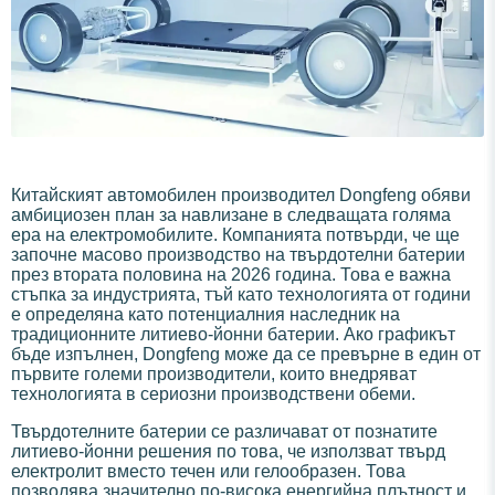
Китайският автомобилен производител Dongfeng обяви
амбициозен план за навлизане в следващата голяма
ера на електромобилите. Компанията потвърди, че ще
започне масово производство на твърдотелни батерии
през втората половина на 2026 година. Това е важна
стъпка за индустрията, тъй като технологията от години
е определяна като потенциалния наследник на
традиционните литиево-йонни батерии. Ако графикът
бъде изпълнен, Dongfeng може да се превърне в един от
първите големи производители, които внедряват
технологията в сериозни производствени обеми.
Твърдотелните батерии се различават от познатите
литиево-йонни решения по това, че използват твърд
електролит вместо течен или гелообразен. Това
позволява значително по-висока енергийна плътност и