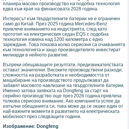
планира масово производство на подобна технология
едва към края на финансовата 2028 година.
Интересът към твърдотелните батерии не е ограничен
само до Китай. През 2025 година Mercedes-Benz
привлече вниманието на индустрията, след като
прототип на електрическия седан EQS с подобна
технология измина над 1200 километра с едно
зареждане. Това показва колко сериозни са очакванията
към технологията и защо производителите инвестират
милиарди в нейното развитие.
Въпреки обещаващите резултати, предизвикателствата
остават значителни. Високите производствени разходи,
сложността на разработката и необходимостта от
мащабиране на производството продължават да
забавят масовото навлизане на твърдотелните батерии.
Именно затова заявката на Dongfeng за старт на
серийно производство още през 2026 година привлича
толкова сериозно внимание. Ако компанията успее да
изпълни обещанията си, това може да се окаже един от
най-важните моменти в развитието на електрическата
мобилност през следващите години.
Изображение: Dongfeng