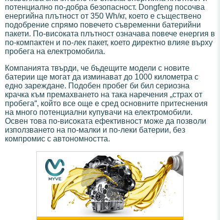
потенциално по-добра безопасност. Dongfeng посочва
енергийна плътност от 350 Wh/кг, което е съществено
подобрение спрямо повечето съвременни батерийни
пакети. По-високата плътност означава повече енергия в
по-компактен и по-лек пакет, което директно влияе върху
пробега на електромобила.
Компанията твърди, че бъдещите модели с новите
батерии ще могат да изминават до 1000 километра с
едно зареждане. Подобен пробег би бил сериозна
крачка към премахването на така наречения „страх от
пробега“, който все още е сред основните притеснения
на много потенциални купувачи на електромобили.
Освен това по-високата ефективност може да позволи
използването на по-малки и по-леки батерии, без
компромис с автономността.