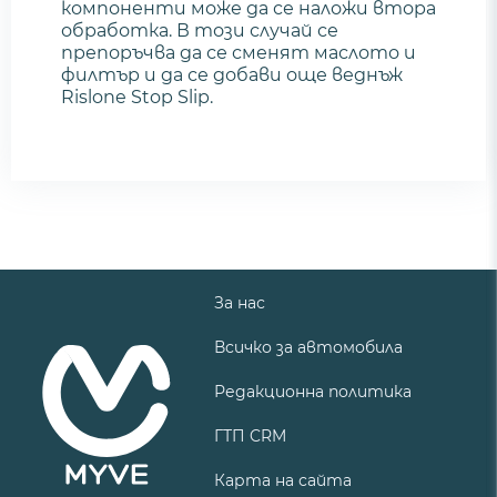
компоненти може да се наложи втора
обработка. В този случай се
препоръчва да се сменят маслото и
филтър и да се добави още веднъж
Rislone Stop Slip.
За нас
Всичко за автомобила
Редакционна политика
ГТП CRM
Карта на сайта