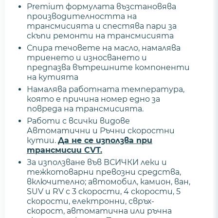
Premium формулата възстановява
производителността на
трансмисията и спестява пари за
скъпи ремонти на трансмисията
Спира течовете на масло, намалява
триенето и износването и
предпазва вътрешните компоненти
на кутията
Намалява работната температура,
която е причина номер едно за
повреда на трансмисията.
Работи с всички видове
Автоматични и Ръчни скоростни
кутии.
Да не се използва при
трансмисии CVT.
За използване във ВСИЧКИ леки и
тежкотоварни превозни средства,
включително; автомобил, камион, ван,
SUV и RV с 3 скорости, 4 скорости, 5
скорости, електронни, свръх-
скорост, автоматична или ръчна