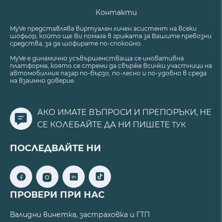
Контакти
MyVe представлява виртуален личен асистент на всеки
шофьор, който ще Ви помага в грижата за Вашите превозни
средства, за да шофирате по-спокойно.
MyVe е динамично усъвършенстваща се иновативна
платформа, която се стреми да свърже всички участници на
автомобилния пазар по-бързо, по-лесно и по-удобно в среда
на взаимно доверие.
АКО ИМАТЕ ВЪПРОСИ И ПРЕПОРЪКИ, НЕ
СЕ КОЛЕБАЙТЕ ДА НИ ПИШЕТЕ
ТУК
ПОСЛЕДВАЙТЕ НИ
ПРОВЕРИ ПРИ НАС
Валидни винетка, застраховка и ГТП