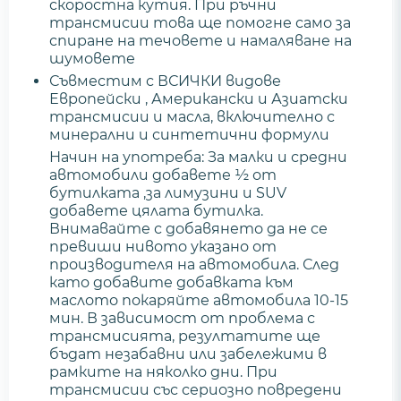
скоростна кутия. При ръчни
трансмисии това ще помогне само за
спиране на течовете и намаляване на
шумовете
Съвместим с ВСИЧКИ видове
Европейски , Американски и Азиатски
трансмисии и масла, включително с
минерални и синтетични формули
Начин на употреба: За малки и средни
автомобили добавете ½ от
бутилката ,за лимузини и SUV
добавете цялата бутилка.
Внимавайте с добавянето да не се
превиши нивото указано от
производителя на автомобила. След
като добавите добавката към
маслото покаряйте автомобила 10-15
мин. В зависимост от проблема с
трансмисията, резултатите ще
бъдат незабавни или забележими в
рамките на няколко дни. При
трансмисии със сериозно повредени