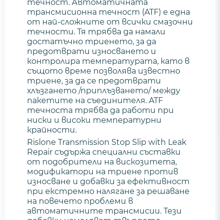
течност. Автоматичната
трансмисионна течност (ATF) е една
от най-сложните от всички смазочни
течности. Тя трябва да намали
достатъчно триенето, за да
предотврати износването и
контролира температурата, като в
същото време позволява известно
триене, за да се предотврати
хлъзгането /приплъзването/ между
пакетите на съединителя. ATF
течноста трябва да работи при
ниски и високи температурни
крайности.
Rislone Transmission Stop Slip with Leak
Repair съдържа специални съставки
от подобрители на вискозитета,
модификатори на триене против
износване и добавки за ефективност
при екстремно налягане за решаване
на повечето проблеми в
автоматичните трансмисии. Тези