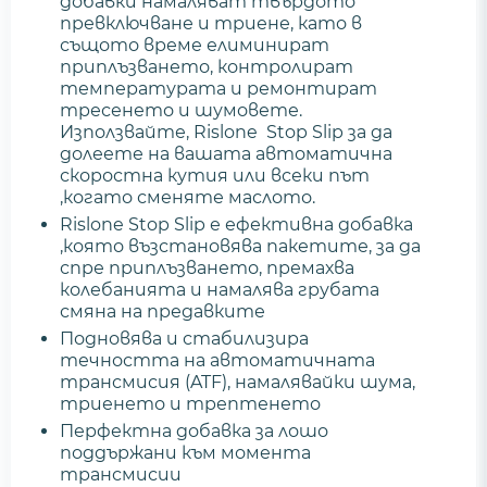
добавки намаляват твърдото
превключване и триене, като в
същото време елиминират
приплъзването, контролират
температурата и ремонтират
тресенето и шумовете.
Използвайте, Rislone Stop Slip за да
долеете на вашата автоматична
скоростна кутия или всеки път
,когато сменяте маслото.
Rislone Stop Slip е ефективна добавка
,която възстановява пакетите, за да
спре приплъзването, премахва
колебанията и намалява грубата
смяна на предавките
Подновява и стабилизира
течността на автоматичната
трансмисия (ATF), намалявайки шума,
триенето и трептенето
Перфектна добавка за лошо
поддържани към момента
трансмисии