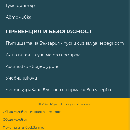
Гуми център
Автомивка
ПРЕВЕНЦИЯ И БЕЗОПАСНОСТ
Пътищата на България - пусни сигнал за нередност
Аз на пътя- научи ме да шофирам
Листовки - видео уроци
Учебни школи
Често задавани въпроси и нормативна уредба
© 2026 Myve. All Rights Reserved.
Общи условия - Бизнес партньори
Общи условия
Политика за бисквитки