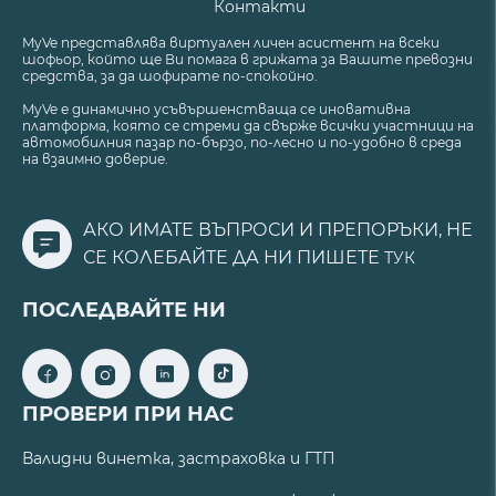
Контакти
MyVe представлява виртуален личен асистент на всеки
шофьор, който ще Ви помага в грижата за Вашите превозни
средства, за да шофирате по-спокойно.
MyVe е динамично усъвършенстваща се иновативна
платформа, която се стреми да свърже всички участници на
автомобилния пазар по-бързо, по-лесно и по-удобно в среда
на взаимно доверие.
АКО ИМАТЕ ВЪПРОСИ И ПРЕПОРЪКИ, НЕ
СЕ КОЛЕБАЙТЕ ДА НИ ПИШЕТЕ
ТУК
ПОСЛЕДВАЙТЕ НИ
ПРОВЕРИ ПРИ НАС
Валидни винетка, застраховка и ГТП