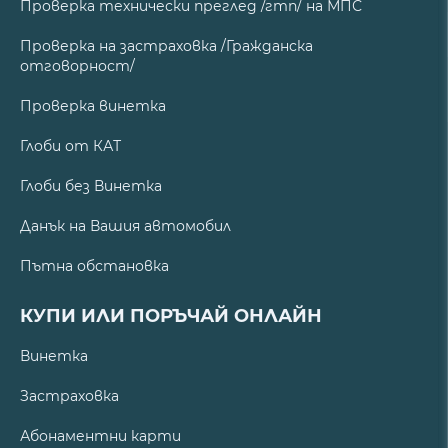
Проверка технически преглед /гтп/ на МПС
Проверка на застраховка /Гражданска
отговорност/
Проверка винетка
Глоби от КАТ
Глоби без Винетка
Данък на Вашия автомобил
Пътна обстановка
КУПИ ИЛИ ПОРЪЧАЙ ОНЛАЙН
Винетка
Застраховка
Абонаментни карти