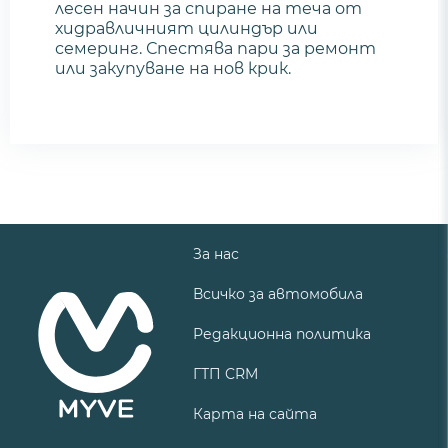
лесен начин за спиране на теча от
хидравличният цилиндър или
семеринг. Спестява пари за ремонт
или закупуване на нов крик.
За нас
Всичко за автомобила
Редакционна политика
ГТП CRM
Карта на сайта