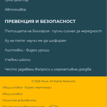
Гуми център
Автомивка
ПРЕВЕНЦИЯ И БЕЗОПАСНОСТ
Пътищата на България - пусни сигнал за нередност
Аз на пътя- научи ме да шофирам
Листовки - видео уроци
Учебни школи
Често задавани въпроси и нормативна уредба
© 2026 Myve. All Rights Reserved.
Общи условия - Бизнес партньори
Общи условия
Политика за бисквитки
Политика за поверителност