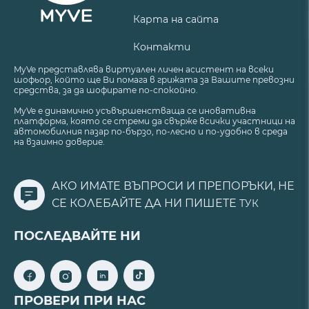
Карта на сайта
Контакти
MyVe представлява виртуален личен асистент на всеки
шофьор, който ще Ви помага в грижата за Вашите превозни
средства, за да шофирате по-спокойно.
MyVe е динамично усъвършенстваща се иновативна
платформа, която се стреми да свърже всички участници на
автомобилния пазар по-бързо, по-лесно и по-удобно в среда
на взаимно доверие.
АКО ИМАТЕ ВЪПРОСИ И ПРЕПОРЪКИ, НЕ
СЕ КОЛЕБАЙТЕ ДА НИ ПИШЕТЕ
ТУК
ПОСЛЕДВАЙТЕ НИ
ПРОВЕРИ ПРИ НАС