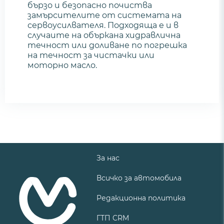
бързо и безопасно почиства
замърсителите от системата на
сервоусилвателя. Подходяща е и в
случаите на объркана хидравлична
течност или доливане по погрешка
на течност за чистачки или
моторно масло.
За нас
Всичко за автомобила
Редакционна политика
ГТП CRM