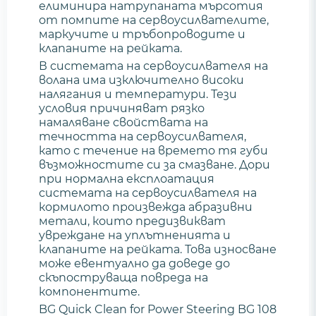
елиминира натрупаната мърсотия
от помпите на сервоусилвателите,
маркучите и тръбопроводите и
клапаните на рейката.
В системата на сервоусилвателя на
волана има изключително високи
налягания и температури. Тези
условия причиняват рязко
намаляване свойствата на
течността на сервоусилвателя,
като с течение на времето тя губи
възможностите си за смазване. Дори
при нормална експлоатация
системата на сервоусилвателя на
кормилото произвежда абразивни
метали, които предизвикват
увреждане на уплътненията и
клапаните на рейката. Това износване
може евентуално да доведе до
скъпоструваща повреда на
компонентите.
BG Quick Clean for Power Steering BG 108