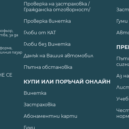
Проверка на застраховка /
Гражданска отговорност/
Заст
Проверка винетка
Гуми
шофьор,
Глоби от КАТ
Авт
ва, за да
Глоби без Винетка
ПРЕ
форма,
илния пазар
Данък на Вашия автомобил
.
Пъти
сигн
Пътна обстановка
НЕ СЕ
Аз н
КУПИ ИЛИ ПОРЪЧАЙ ОНЛАЙН
Лист
Винетка
Учеб
Застраховка
Чест
Абонаментни карти
норм
Гуми