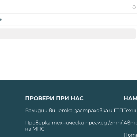
0
е
ПРОВЕРИ ПРИ НАС
НАМ
Валидни винетка, застраховка и ГТП
Техн
Проверка технически преглед /гтп/
Авто
на МПС
Път