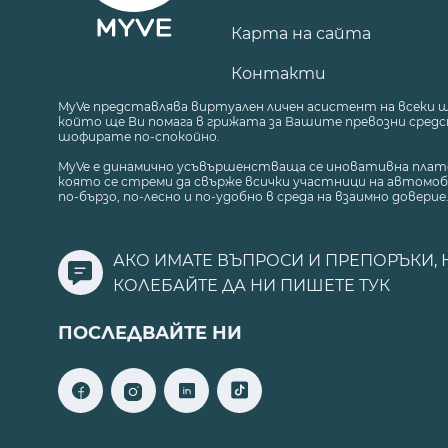
Карта на сайта
Контакти
MyVe представлява виртуален личен асистент на всеки 
който ще Ви помага в грижата за Вашите превозни средст
шофирате по-спокойно.
MyVe е динамично усъвършенстваща се иновативна плат
която се стреми да свърже всички участници на автомоб
по-бързо, по-лесно и по-удобно в среда на взаимно доверие
АКО ИМАТЕ ВЪПРОСИ И ПРЕПОРЪКИ, 
КОЛЕБАЙТЕ ДА НИ ПИШЕТЕ
ТУК
ПОСЛЕДВАЙТЕ НИ