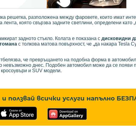
ка решетка, разположена между фаровете, които имат инт
а лента, която свързва задните светлини, определени като 
амкират задното стъкло. Колата е показана с
дисковидни д
стомана
с толкова матова повърхност, че „да накара Tesla Cy
отбелязва, че превръщането на подобна форма в автомобил,
ло невъзможно днес. Подобен автомобил може да се появи 
о кросоувъри и SUV модели.
и ползвай всички услуги напълно
БЕЗП