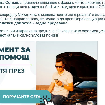
ura Concept
, привлече внимание с форма, която директно 
 не е официален модел на Audi и е създаден изцяло като CGI
според публикацията е машина, която „не е реална“ и има 
йнът е направен така, че веднага да провокира асоциации
оложен двигател
и
задно предаване
.
три линии и агресивна предница. Описан е като оформен „с
лест капак и силно ъгловат покрив.