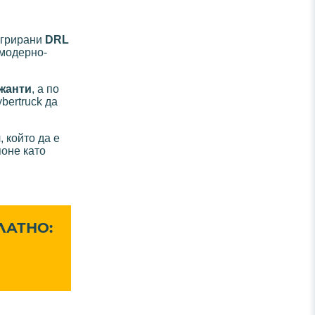
егрирани
DRL
„модерно-
жанти
, а по
bertruck да
 който да е
поне като
ЛАТНО: