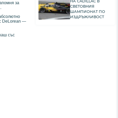
НА CADILLAC В
напомня за
СВЕТОВНИЯ
.
ШАМПИОНАТ ПО
„абсолютно
ИЗДРЪЖЛИВОСТ
 с DeLorean —
якаш със