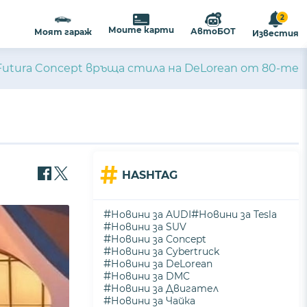
2
Моите карти
АвтоБОТ
Моят гараж
Известия
utura Concept връща стила на DeLorean от 80-те
#
HASHTAG
#
#
Новини за AUDI
Новини за Tesla
#
Новини за SUV
#
Новини за Concept
#
Новини за Cybertruck
#
Новини за DeLorean
#
Новини за DMC
#
Новини за Двигател
#
Новини за Чайка