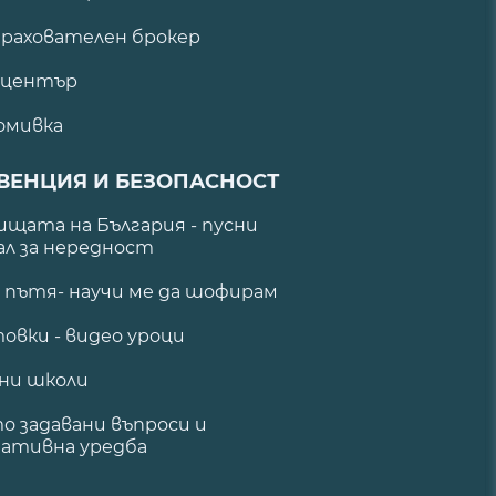
рахователен брокер
 център
омивка
ВЕНЦИЯ И БЕЗОПАСНОСТ
щата на България - пусни
ал за нередност
а пътя- научи ме да шофирам
овки - видео уроци
ни школи
о задавани въпроси и
ативна уредба