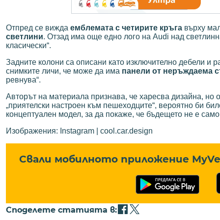
Отпред се вижда
емблемата с четирите кръга
върху мал
светлини
. Отзад има още едно лого на Audi над светлинн
класически“.
Задните колони са описани като изключително дебели и р
снимките личи, че може да има
панели от неръждаема 
ревнува“.
Авторът на материала признава, че харесва дизайна, но 
„приятелски настроен към пешеходците“, вероятно би би
концептуален модел, за да покаже, че бъдещето не е сам
Изображения: Instagram | cool.car.design
Свали мобилното приложение MyVe 
Споделете статията в: