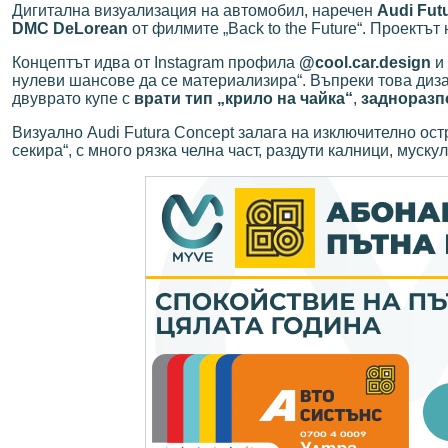
Дигитална визуализация на автомобил, наречен
Audi Fut
DMC DeLorean
от филмите „Back to the Future“. Проектът
Концептът идва от Instagram профила
@cool.car.design
и 
нулеви шансове да се материализира“. Въпреки това диза
двуврато купе с
врати тип „крило на чайка“
,
задноразп
Визуално Audi Futura Concept залага на изключително ос
секира“, с много рязка челна част, раздути калници, муску