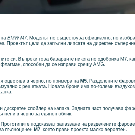
 на
BMW M7
. Моделът не съществува официално, но изобр
es. Проектът цели да запълни липсата на директен съперни
ите си. Въпреки това баварците никога не одобриха M7, ка
з флагман, способен да се изправи срещу AMG.
я оцветява в черно, по примера на
M5
. Разделените фаров
изуално с решетката. Новата броня има по-големи въздухо
санка.
и дискретен спойлер на капака. Задната част получава фар
ълнени в черно за единен облик.
. Прототипите подсказват запазване на разделените фарове,
 за пълноценен
M7
, което прави проекта малко вероятен.