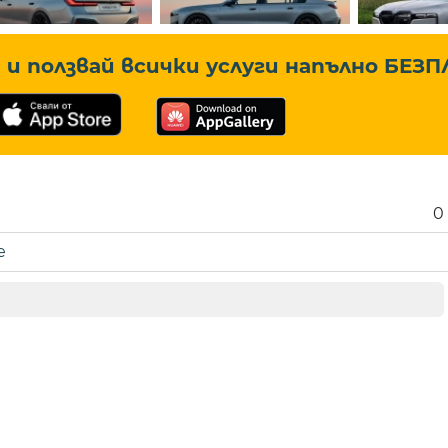
и ползвай всички услуги напълно
БЕЗП
0
е