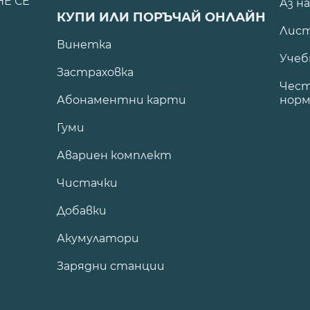
НЕ СЕ
Аз н
КУПИ ИЛИ ПОРЪЧАЙ ОНЛАЙН
Лист
Винетка
Учеб
Застраховка
Чест
Абонаментни карти
норм
Гуми
Авариен комплект
Чистачки
Добавки
Акумулатори
Зарядни станции