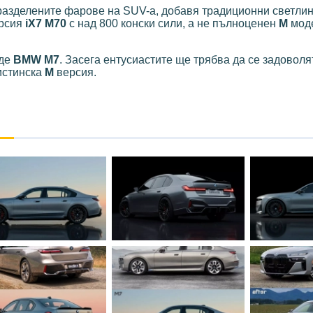
разделените фарове на SUV-а, добавя традиционни светлин
ерсия
iX7 M70
с над 800 конски сили, а не пълноценен
M
моде
ъде
BMW M7
. Засега ентусиастите ще трябва да се задоволя
истинска
M
версия.