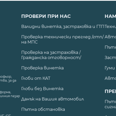
ПРОВЕРИ ПРИ НАС
НАМ
Валидни винетка, застраховка и ГТП
Техн
Проверка технически преглед /гтп/
Авто
на МПС
Път
Проверка на застраховка /
Гражданска отговорност/
Заст
Проверка винетка
Гуми
шофьор,
Глоби от КАТ
Авт
ва, за да
Глоби без Винетка
ПРЕ
форма,
илния пазар
Данък на Вашия автомобил
.
Пъти
сигн
Пътна обстановка