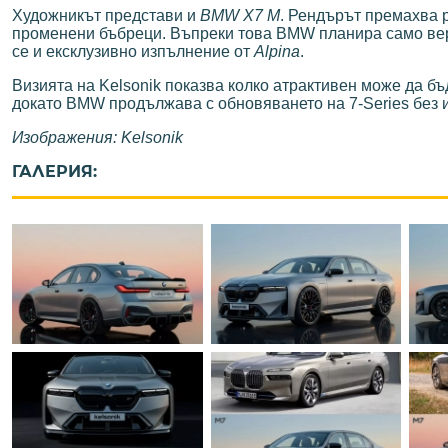
Художникът представи и
BMW X7 M
. Рендърът премахва 
променени бъбреци. Въпреки това BMW планира само в
се и ексклузивно изпълнение от
Alpina
.
Визията на Kelsonik показва колко атрактивен може да б
докато BMW продължава с обновяването на 7-Series без 
Изображения: Kelsonik
ГАЛЕРИЯ: