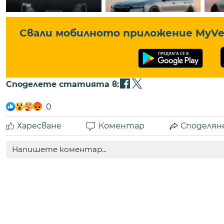
Свали мобилното приложение MyVe 
Споделете статията в:
0
Харесване
Коментар
Споделян