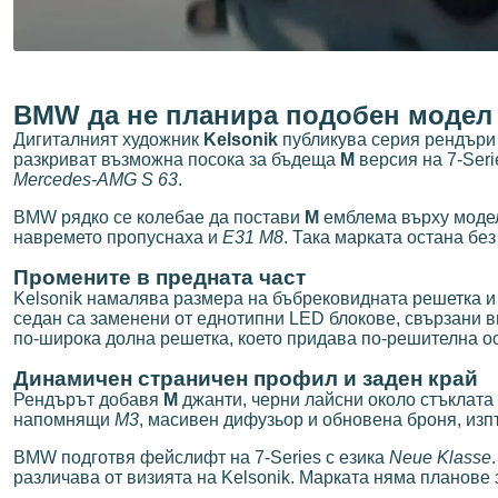
BMW да не планира подобен модел
Дигиталният художник
Kelsonik
публикува серия рендъри
разкриват възможна посока за бъдеща
M
версия на 7-Seri
Mercedes-AMG S 63
.
BMW рядко се колебае да постави
M
емблема върху модел
навремето пропуснаха и
E31 M8
. Така марката остана бе
Промените в предната част
Kelsonik намалява размера на бъбрековидната решетка и 
седан са заменени от еднотипни LED блокове, свързани в
по-широка долна решетка, което придава по-решителна о
Динамичен страничен профил и заден край
Рендърът добавя
M
джанти, черни лайсни около стъклата 
напомнящи
M3
, масивен дифузьор и обновена броня, изп
BMW подготвя фейслифт на 7-Series с езика
Neue Klasse
различава от визията на Kelsonik. Марката няма планове