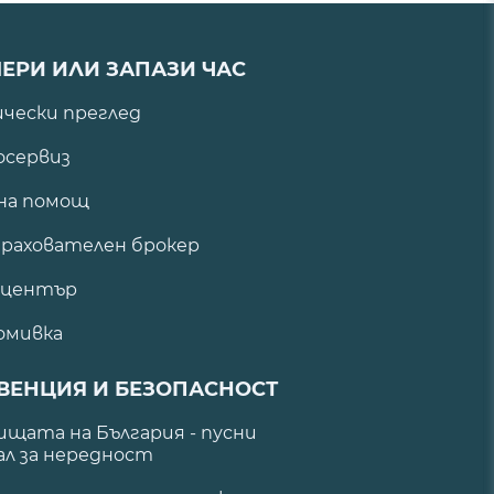
ЕРИ ИЛИ ЗАПАЗИ ЧАС
ически преглед
сервиз
на помощ
рахователен брокер
 център
омивка
ВЕНЦИЯ И БЕЗОПАСНОСТ
щата на България - пусни
ал за нередност