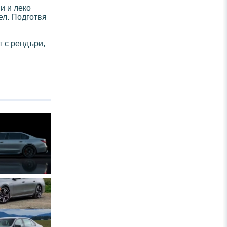
и и леко
л. Подготвя
т с рендъри,