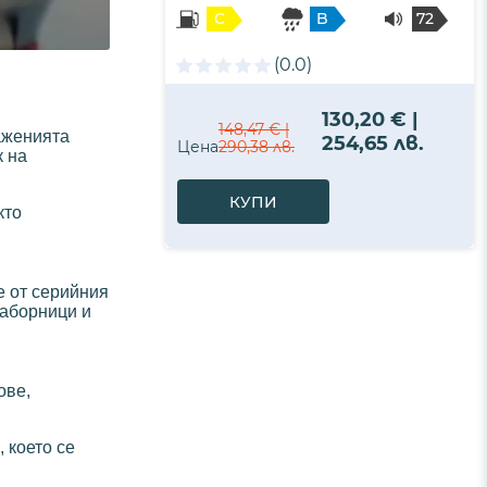
C
B
72
- B
(0.0)
130,20 € |
148,47 € |
аженията
254,65 лв.
Цена
290,38 лв.
к на
КУПИ
кто
е от серийния
заборници и
ове,
 което се