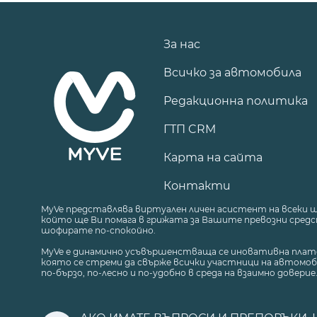
За нас
Всичко за автомобила
Редакционна политика
ГТП CRM
Карта на сайта
Контакти
MyVe представлява виртуален личен асистент на всеки 
който ще Ви помага в грижата за Вашите превозни средст
шофирате по-спокойно.
MyVe е динамично усъвършенстваща се иновативна плат
която се стреми да свърже всички участници на автомоб
по-бързо, по-лесно и по-удобно в среда на взаимно доверие