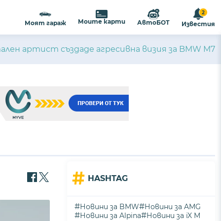
2
Моите карти
АвтоБОТ
Моят гараж
Известия
ален артист създаде агресивна визия за BMW M7
#
HASHTAG
#
#
Новини за BMW
Новини за AMG
#
#
Новини за Alpina
Новини за iX M