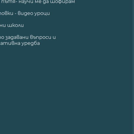
а пътя- научи ме да шофирам
овки - видео уроци
ни школи
о задавани въпроси и
ативна уредба