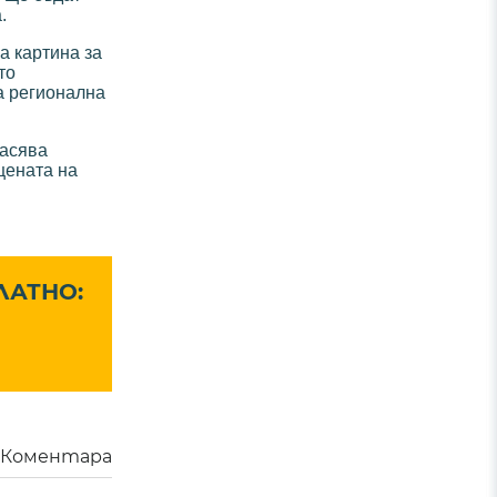
.
а картина за
то
а регионална
пасява
цената на
ЛАТНО:
Коментара