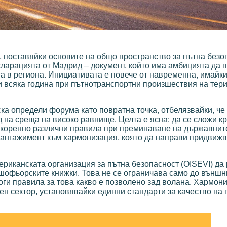
 поставяйки основите на общо пространство за пътна безо
ларацията от Мадрид – документ, който има амбицията да 
а в региона. Инициативата е повече от навременна, имайк
си всяка година при пътнотранспортни произшествия на тер
 определи форума като повратна точка, отбелязвайки, че 
 на среща на високо равнище. Целта е ясна: да се сложи к
с коренно различни правила при преминаване на държавнит
н ангажимент към хармонизация, която да направи придвиж
риканската организация за пътна безопасност (OISEVI) да 
 шофьорските книжки. Това не се ограничава само до външн
роги правила за това какво е позволено зад волана. Хармон
ен сектор, установявайки единни стандарти за качество на 