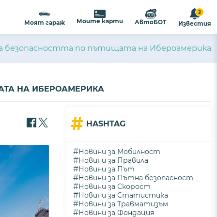
2
Моите карти
АвтоБОТ
Моят гараж
Известия
за безопасността по пътищата на Ибероамерика
АТА НА ИБЕРОАМЕРИКА
#
HASHTAG
#
Новини за Мобилност
#
Новини за Правила
#
Новини за Път
#
Новини за Пътна безопасност
#
Новини за Скорост
#
Новини за Статистика
#
Новини за Травматизъм
#
Новини за Фондация