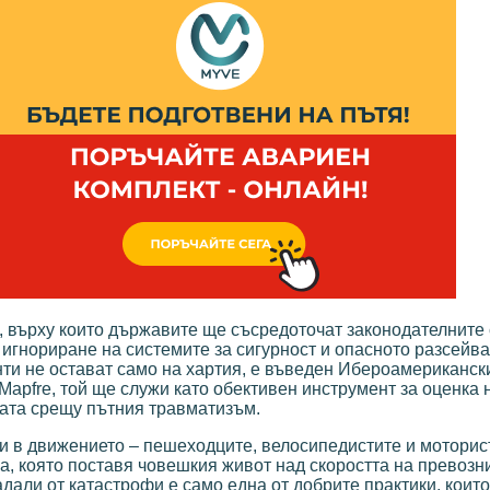
 върху които държавите ще съсредоточат законодателните 
игнориране на системите за сигурност и опасното разсейва
нти не остават само на хартия, е въведен Ибероамериканск
apfre, той ще служи като обективен инструмент за оценка 
бата срещу пътния травматизъм.
и в движението – пешеходците, велосипедистите и моторис
, която поставя човешкия живот над скоростта на превозни
дали от катастрофи е само една от добрите практики, коит