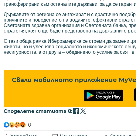
трансферирани към останалите държави, за да се гаранти
Държавите от региона се ангажират и с драстично подобр
причините и поведението на водачите, ефективни стратег
Световната здравна организация и Световната банка, п
стратегия, която ще бъде представена на държавните ръ
С тази обща рамка Ибероамерика се стреми да замени „ра
животи, но и улеснява социалното и икономическото общу
несигурността, а от друга – обединеното усилие за свят, 
Свали мобилното приложение MyVe 
Споделете статията в:
0