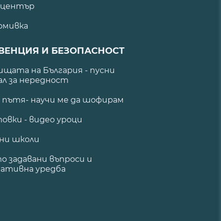
 център
омивка
ВЕНЦИЯ И БЕЗОПАСНОСТ
щата на България - пусни
ал за нередност
а пътя- научи ме да шофирам
овки - видео уроци
ни школи
о задавани въпроси и
ативна уредба