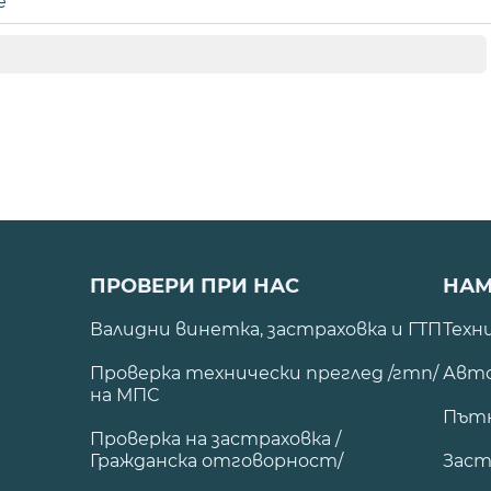
е
ПРОВЕРИ ПРИ НАС
НАМ
Валидни винетка, застраховка и ГТП
Техн
Проверка технически преглед /гтп/
Авто
на МПС
Път
Проверка на застраховка /
Гражданска отговорност/
Заст