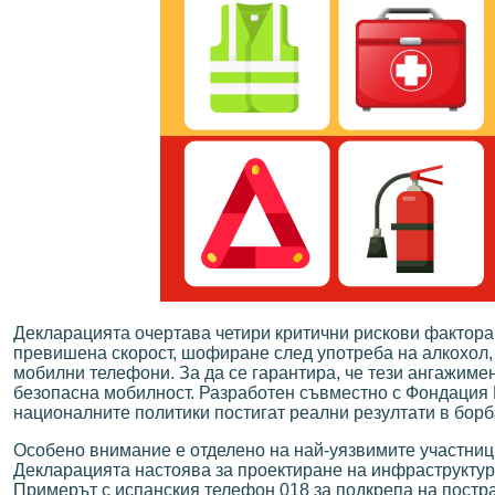
Декларацията очертава четири критични рискови фактора,
превишена скорост, шофиране след употреба на алкохол, 
мобилни телефони. За да се гарантира, че тези ангажиме
безопасна мобилност. Разработен съвместно с Фондация M
националните политики постигат реални резултати в бор
Особено внимание е отделено на най-уязвимите участниц
Декларацията настоява за проектиране на инфраструктура
Примерът с испанския телефон 018 за подкрепа на постра