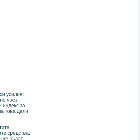
си усилия:
не чрез
и индекс за
на това дали
тите.
те средства.
о ще бъдат