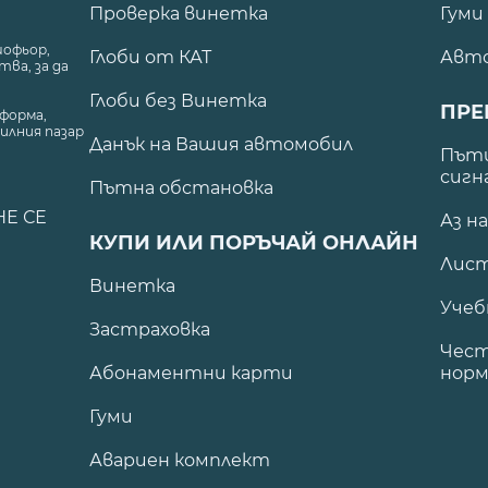
Проверка винетка
Гуми
шофьор,
Глоби от КАТ
Авт
ва, за да
Глоби без Винетка
ПРЕ
форма,
илния пазар
Данък на Вашия автомобил
.
Пъти
сигн
Пътна обстановка
НЕ СЕ
Аз н
КУПИ ИЛИ ПОРЪЧАЙ ОНЛАЙН
Лист
Винетка
Учеб
Застраховка
Чест
Абонаментни карти
норм
Гуми
Авариен комплект