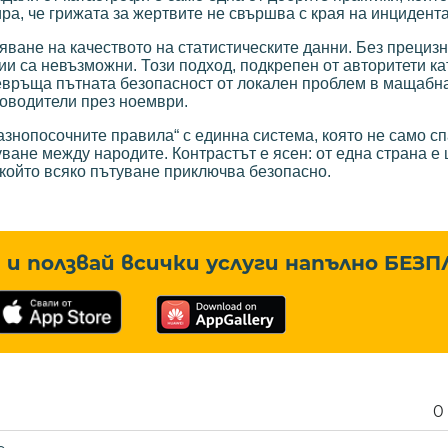
ра, че грижата за жертвите не свършва с края на инцидента
яване на качеството на статистическите данни. Без прецизн
ии са невъзможни. Този подход, подкрепен от авторитети ка
ревръща пътната безопасност от локален проблем в мащабн
ководители през ноември.
знопосочните правила“ с единна система, която не само с
ване между народите. Контрастът е ясен: от една страна е 
в който всяко пътуване приключва безопасно.
и ползвай всички услуги напълно
БЕЗП
0