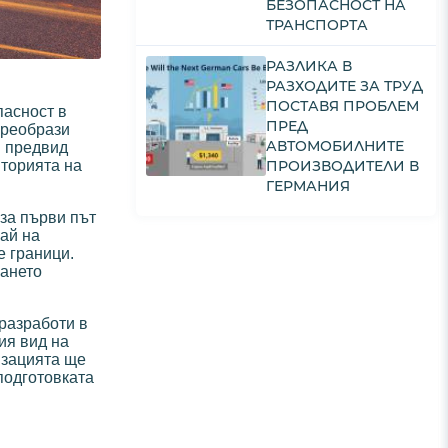
БЕЗОПАСНОСТ НА
ТРАНСПОРТА
РАЗЛИКА В
РАЗХОДИТЕ ЗА ТРУД
ПОСТАВЯ ПРОБЛЕМ
пасност в
ПРЕД
преобрази
АВТОМОБИЛНИТЕ
и предвид
ПРОИЗВОДИТЕЛИ В
иторията на
ГЕРМАНИЯ
за първи път
рай на
е граници.
ването
разработи в
ия вид на
изацията ще
подготовката