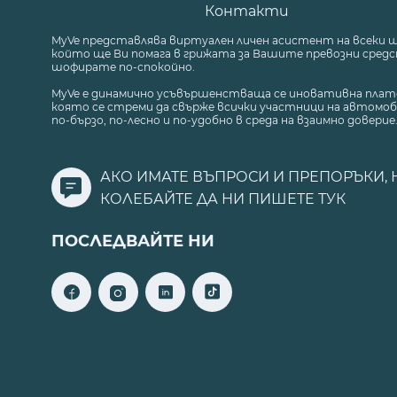
Контакти
MyVe представлява виртуален личен асистент на всеки 
който ще Ви помага в грижата за Вашите превозни средст
шофирате по-спокойно.
MyVe е динамично усъвършенстваща се иновативна плат
която се стреми да свърже всички участници на автомоб
по-бързо, по-лесно и по-удобно в среда на взаимно доверие
АКО ИМАТЕ ВЪПРОСИ И ПРЕПОРЪКИ, 
КОЛЕБАЙТЕ ДА НИ ПИШЕТЕ
ТУК
ПОСЛЕДВАЙТЕ НИ