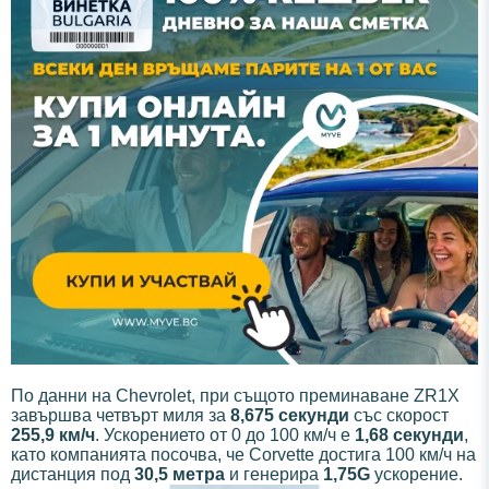
По данни на Chevrolet, при същото преминаване ZR1X
завършва четвърт миля за
8,675 секунди
със скорост
255,9 км/ч
. Ускорението от 0 до 100 км/ч е
1,68 секунди
,
като компанията посочва, че Corvette достига 100 км/ч на
дистанция под
30,5 метра
и генерира
1,75G
ускорение.