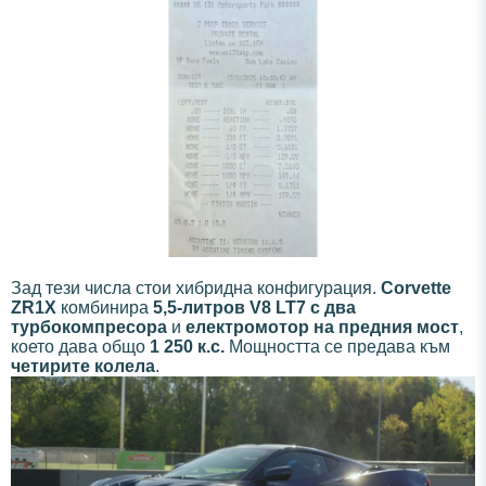
Зад тези числа стои хибридна конфигурация.
Corvette
ZR1X
комбинира
5,5-литров V8 LT7 с два
турбокомпресора
и
електромотор на предния мост
,
което дава общо
1 250 к.с.
Мощността се предава към
четирите колела
.