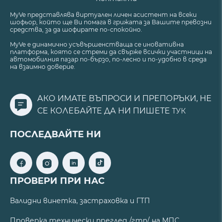
MyVe представлява виртуален личен асистент на всеки
шофьор, който ще Ви помага в грижата за Вашите превозни
средства, за да шофирате по-спокойно.
MyVe е динамично усъвършенстваща се иновативна
платформа, която се стреми да свърже всички участници на
автомобилния пазар по-бързо, по-лесно и по-удобно в среда
на взаимно доверие.
АКО ИМАТЕ ВЪПРОСИ И ПРЕПОРЪКИ, НЕ
СЕ КОЛЕБАЙТЕ ДА НИ ПИШЕТЕ
ТУК
ПОСЛЕДВАЙТЕ НИ
ПРОВЕРИ ПРИ НАС
Валидни винетка, застраховка и ГТП
Проверка технически преглед /гтп/ на МПС