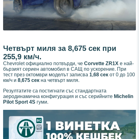
Четвърт миля за 8,675 сек при
255,9 км/ч.
Chevrolet официално потвърди, че
Corvette ZR1X
е най-
бързият сериен автомобил в САЩ по ускорение. При
тест през октомври моделът записва
1,68 сек
от 0 до 100
км/ч и
8,675 сек
на четвърт миля.
Резултатите са постигнати със стандартната
аеродинамична конфигурация и със серийните
Michelin
Pilot Sport 4S
гуми.