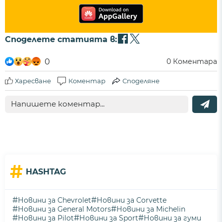
Споделете статията в:
0
0
Коментара
Харесване
Коментар
Споделяне
#
HASHTAG
#
#
Новини за Chevrolet
Новини за Corvette
#
#
Новини за General Motors
Новини за Michelin
#
#
#
Новини за Pilot
Новини за Sport
Новини за гуми