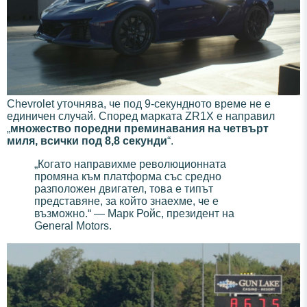
Chevrolet уточнява, че под 9-секундното време не е
единичен случай. Според марката ZR1X е направил
„
множество поредни преминавания на четвърт
миля, всички под 8,8 секунди
“.
„Когато направихме революционната
промяна към платформа със средно
разположен двигател, това е типът
представяне, за който знаехме, че е
възможно.“ — Марк Ройс, президент на
General Motors.