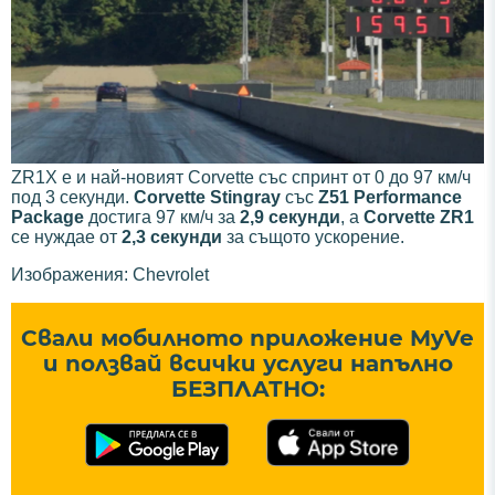
ZR1X е и най-новият Corvette със спринт от 0 до 97 км/ч
под 3 секунди.
Corvette Stingray
със
Z51 Performance
Package
достига 97 км/ч за
2,9 секунди
, а
Corvette ZR1
се нуждае от
2,3 секунди
за същото ускорение.
Изображения: Chevrolet
Свали мобилното приложение MyVe
и ползвай всички услуги напълно
БЕЗПЛАТНО: