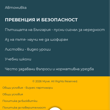
Автомивка
ПРЕВЕНЦИЯ И БЕЗОПАСНОСТ
Пътищата на България - пусни сигнал за нередност
Аз на пътя- научи ме да шофирам
Листовки - видео уроци
Учебни школи
Често задавани въпроси и нормативна уредба
© 2026 Myve. All Rights Reserved.
Общи условия - Бизнес партньори
Общи условия
Политика за бисквитки
Политика за поверителност