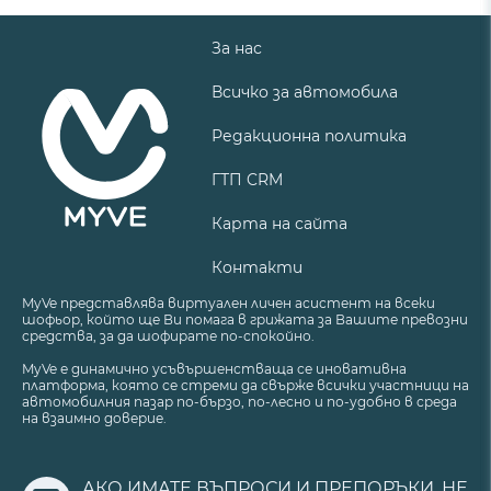
За нас
Всичко за автомобила
Редакционна политика
ГТП CRM
Карта на сайта
Контакти
MyVe представлява виртуален личен асистент на всеки
шофьор, който ще Ви помага в грижата за Вашите превозни
средства, за да шофирате по-спокойно.
MyVe е динамично усъвършенстваща се иновативна
платформа, която се стреми да свърже всички участници на
автомобилния пазар по-бързо, по-лесно и по-удобно в среда
на взаимно доверие.
АКО ИМАТЕ ВЪПРОСИ И ПРЕПОРЪКИ, НЕ