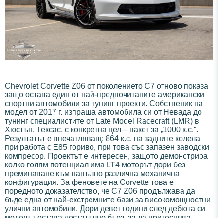
Chevrolet Corvette Z06 от поколението C7 отново показа
защо остава един от най-предпочитаните американски
спортни автомобили за тунинг проекти. Собственик на
модел от 2017 г. изпраща автомобила си от Невада до
тунинг специалистите от Late Model Racecraft (LMR) в
Хюстън, Тексас, с конкретна цел – пакет за „1000 к.с.“.
Резултатът е впечатляващ: 864 к.с. на задните колела
при работа с E85 гориво, при това със запазен заводски
компресор. Проектът е интересен, защото демонстрира
колко голям потенциал има LT4 моторът дори без
преминаване към напълно различна механична
конфигурация. За феновете на Corvette това е
поредното доказателство, че C7 Z06 продължава да
бъде една от най-екстремните бази за високомощностни
улични автомобили. Дори девет години след дебюта си
моделът остава достатъчно бърз, за да притеснява