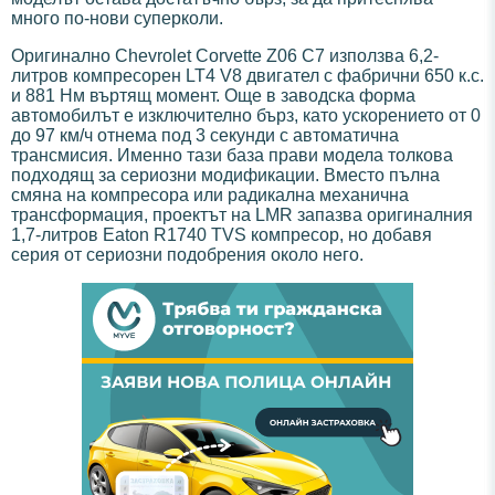
много по-нови суперколи.
Оригинално Chevrolet Corvette Z06 C7 използва 6,2-
литров компресорен LT4 V8 двигател с фабрични 650 к.с.
и 881 Нм въртящ момент. Още в заводска форма
автомобилът е изключително бърз, като ускорението от 0
до 97 км/ч отнема под 3 секунди с автоматична
трансмисия. Именно тази база прави модела толкова
подходящ за сериозни модификации. Вместо пълна
смяна на компресора или радикална механична
трансформация, проектът на LMR запазва оригиналния
1,7-литров Eaton R1740 TVS компресор, но добавя
серия от сериозни подобрения около него.