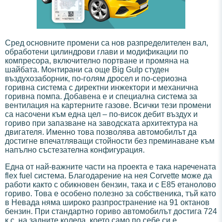
Сред основните промени са нов разпределителен вал,
обработени цилиндрови глави и модификации по
компресора, включително портване и промяна на
шайбата. Монтирани са още Big Gulp студен
въздухозаборник, по-голям дросел и по-сериозна
горивна система с директни инжектори и механична
горивна помпа. Добавена е и специална система за
вентилация на картерните газове. Всички тези промени
са насочени към една цел – по-висок дебит въздух и
гориво при запазване на заводската архитектура на
двигателя. Именно това позволява автомобилът да
достигне впечатляващи стойности без преминаване към
напълно състезателна конфигурация.
Една от най-важните части на проекта е така наречената
flex fuel система. Благодарение на нея Corvette може да
работи както с обикновен бензин, така и с E85 етанолово
гориво. Това е особено полезно за собственика, тъй като
в Невада няма широко разпространение на 91 октанов
бензин. При стандартно гориво автомобилът достига 724
к.с. на задните колела, което само по себе си е