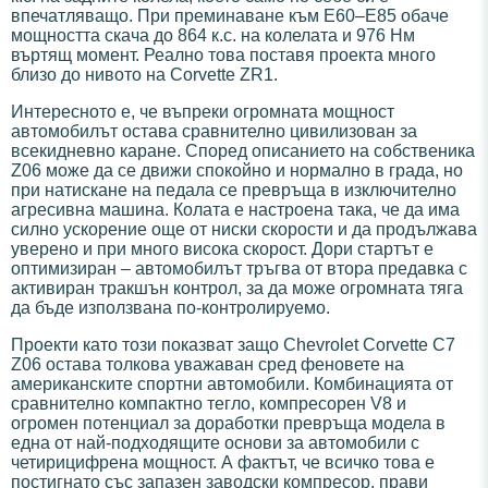
впечатляващо. При преминаване към E60–E85 обаче
мощността скача до 864 к.с. на колелата и 976 Нм
въртящ момент. Реално това поставя проекта много
близо до нивото на Corvette ZR1.
Интересното е, че въпреки огромната мощност
автомобилът остава сравнително цивилизован за
всекидневно каране. Според описанието на собственика
Z06 може да се движи спокойно и нормално в града, но
при натискане на педала се превръща в изключително
агресивна машина. Колата е настроена така, че да има
силно ускорение още от ниски скорости и да продължава
уверено и при много висока скорост. Дори стартът е
оптимизиран – автомобилът тръгва от втора предавка с
активиран тракшън контрол, за да може огромната тяга
да бъде използвана по-контролируемо.
Проекти като този показват защо Chevrolet Corvette C7
Z06 остава толкова уважаван сред феновете на
американските спортни автомобили. Комбинацията от
сравнително компактно тегло, компресорен V8 и
огромен потенциал за доработки превръща модела в
една от най-подходящите основи за автомобили с
четирицифрена мощност. А фактът, че всичко това е
постигнато със запазен заводски компресор, прави