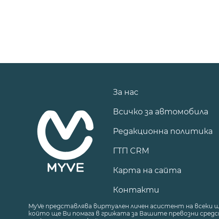
За нас
Всичко за автомобила
Редакционна политика
ГТП CRM
Карта на сайта
Контакти
MyVe представлява виртуален личен асистент на всеки 
който ще Ви помага в грижата за Вашите превозни средст