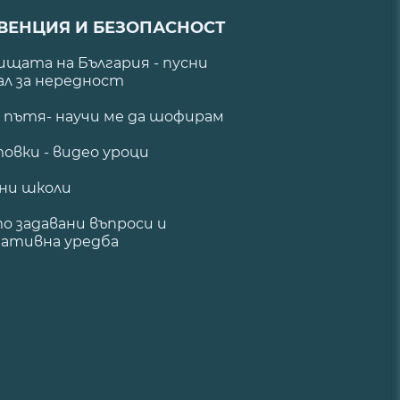
ВЕНЦИЯ И БЕЗОПАСНОСТ
щата на България - пусни
ал за нередност
а пътя- научи ме да шофирам
овки - видео уроци
ни школи
о задавани въпроси и
ативна уредба