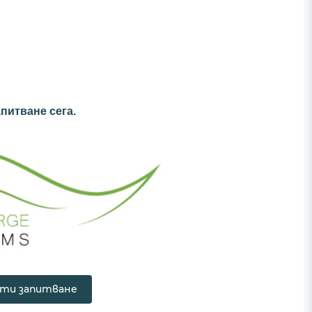
питване сега.
ти запитване