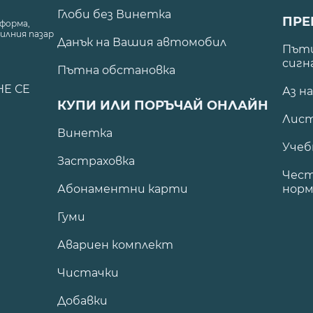
Глоби без Винетка
ПРЕ
форма,
илния пазар
Данък на Вашия автомобил
.
Пъти
сигн
Пътна обстановка
НЕ СЕ
Аз н
КУПИ ИЛИ ПОРЪЧАЙ ОНЛАЙН
Лист
Винетка
Учеб
Застраховка
Чест
Абонаментни карти
норм
Гуми
Авариен комплект
Чистачки
Добавки