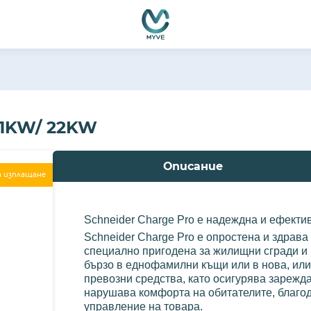
1KW/ 22KW
Описание
а изплащане
Schneider Charge Pro е надеждна и ефекти
Schneider Charge Pro е опростена и здрав
специално пригодена за жилищни сгради и
бързо в еднофамилни къщи или в нова, ил
превозни средства, като осигурява зарежда
нарушава комфорта на обитателите, благод
управление на товара.