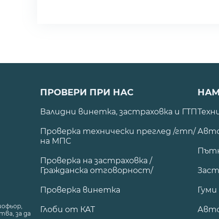
ПРОВЕРИ ПРИ НАС
НАМ
Валидни винетка, застраховка и ГТП
Техн
Проверка технически преглед /гтп/
Авто
на МПС
Път
Проверка на застраховка /
Гражданска отговорност/
Заст
Проверка винетка
Гуми
шофьор,
Глоби от КАТ
Авт
ва, за да