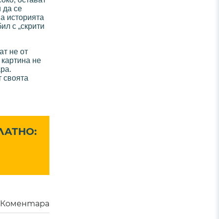
 да се
на историята
ил с „скрити
ат не от
 картина не
ра.
т своята
ЛАТНО:
Коментара