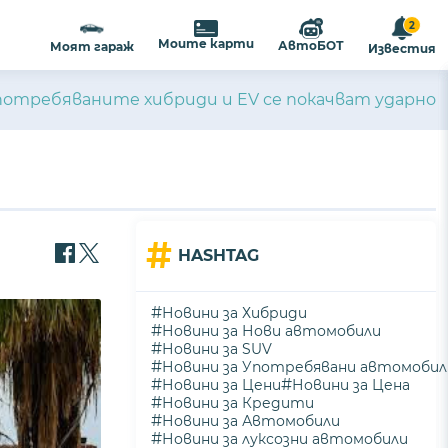
2
Моите карти
АвтоБОТ
Моят гараж
Известия
употребяваните хибриди и EV се покачват ударно
#
HASHTAG
#
Новини за Хибриди
#
Новини за Нови автомобили
#
Новини за SUV
#
Новини за Употребявани автомобил
#
#
Новини за Цени
Новини за Цена
#
Новини за Кредити
#
Новини за Автомобили
#
Новини за луксозни автомобили