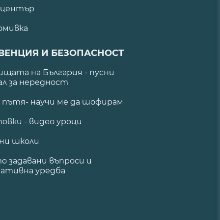
 център
омивка
ВЕНЦИЯ И БЕЗОПАСНОСТ
щата на България - пусни
ал за нередност
а пътя- научи ме да шофирам
овки - видео уроци
ни школи
о задавани въпроси и
ативна уредба