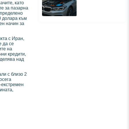
ачите, като
те за пазарна
еопределено
0 долара към
ен начин за
кта с Иран,
е да се
ите на
чни кредити,
дделява над
ли с близо 2
осега
й-екстремен
ината,