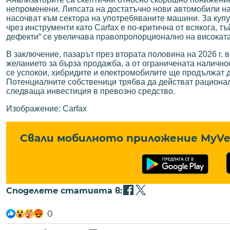
непроменени. Липсата на достатъчно нови автомобили на
насочват към сектора на употребяваните машини. За куп
чрез инструменти като Carfax е по-критична от всякога, т
дефекти“ се увеличава правопропорционално на високата
В заключение, пазарът през втората половина на 2026 г. в
желанието за бърза продажба, а от ограничената налично
се успокои, хибридите и електромобилите ще продължат д
Потенциалните собственици трябва да действат рационал
следваща инвестиция в превозно средство.
Изображение: Carfax
Свали мобилното приложение MyVe 
Споделете статията в:
0