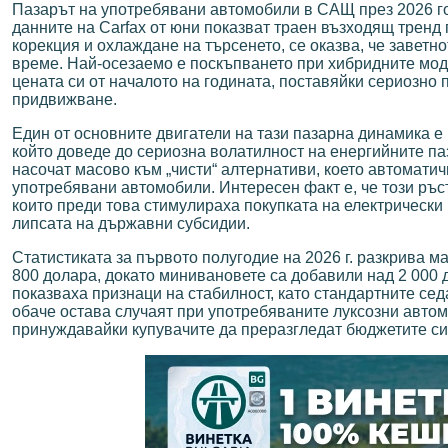
Пазарът на употребявани автомобили в САЩ през 2026 го
данните на Carfax от юни показват траен възходящ тренд
корекция и охлаждане на търсенето, се оказва, че заветн
време. Най-осезаемо е поскъпването при хибридните мод
цената си от началото на годината, поставяйки сериозно
придвижване.
Един от основните двигатели на тази пазарна динамика е
който доведе до сериозна волатилност на енергийните па
насочат масово към „чисти“ алтернативи, което автомати
употребявани автомобили. Интересен факт е, че този ръс
които преди това стимулираха покупката на електрически
липсата на държавни субсидии.
Статистиката за първото полугодие на 2026 г. разкрива 
800 долара, докато минивановете са добавили над 2 000 д
показваха признаци на стабилност, като стандартните сед
обаче остава случаят при употребяваните луксозни автом
принуждавайки купувачите да преразгледат бюджетите си