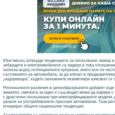
Юни месец затвърди тенденцията за поскъпване, макар и с
хибридите и електромобилите са лидери в това отношение
натиска върху потенциалните купувачи, които все по-чест
състоянието на автомобила, за да влязат в предварителн
„надпревара“, където запазените екземпляри изчезват от 
Регионалните различия в ценообразуването добавят още е
живеете, сметката за един и същ модел може да варира с 
с драстично поскъпване при електрифицираните модели, 
цените на употребяваните луксозни автомобили. Тази рег
игнорират общите национални тенденции.
Анализаторите са скептични относно скорошно понижение