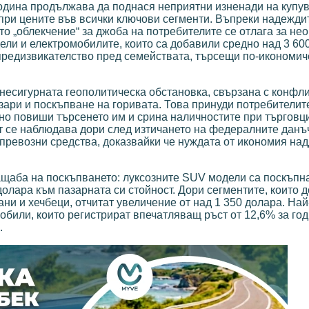
дина продължава да поднася неприятни изненади на купув
 при цените във всички ключови сегменти. Въпреки надежди
ото „облекчение“ за джоба на потребителите се отлага за н
ели и електромобилите, които са добавили средно над 3 60
 предизвикателство пред семействата, търсещи по-икономич
 несигурната геополитическа обстановка, свързана с конфли
зари и поскъпване на горивата. Това принуди потребителит
чно повиши търсенето им и срина наличностите при търговц
т се наблюдава дори след изтичането на федералните данъ
 превозни средства, доказвайки че нуждата от икономия на
мащаба на поскъпването: луксозните SUV модели са поскъпна
олара към пазарната си стойност. Дори сегментите, които д
ани и хечбеци, отчитат увеличение от над 1 350 долара. На
обили, които регистрират впечатляващ ръст от 12,6% за год
.