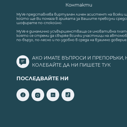
Контакти
MyVe представлява виртуален личен асистент на всеки 
който ще Ви помага в грижата за Вашите превозни средст
шофирате по-спокойно.
MyVe е динамично усъвършенстваща се иновативна плат
която се стреми да свърже всички участници на автомоб
по-бързо, по-лесно и по-удобно в среда на взаимно доверие
АКО ИМАТЕ ВЪПРОСИ И ПРЕПОРЪКИ, 
КОЛЕБАЙТЕ ДА НИ ПИШЕТЕ
ТУК
ПОСЛЕДВАЙТЕ НИ