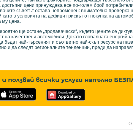
 достъпни цени принуждава все по-голям брой потребители
увачите съветът остава непроменен: внимателна проверка 
ъй като в условията на дефицит рискът от покупка на автомоб
 му цена.
ероятно ще остане „продавачески“, където цените се диктув
ст на качествени автомобили. Докато глобалната енергийна
а бъдат най-търсеният и съответно най-скъп ресурс на паза
но и да следят регионалните тенденции, преди да направя
и ползвай всички услуги напълно
БЕЗП
0