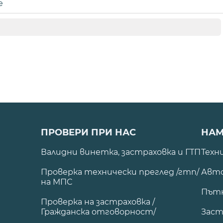
е
ПРОВЕРИ ПРИ НАС
НАМ
Валидни винетка, застраховка и ГТП
Техн
Проверка технически преглед /гтп/
Авто
на МПС
Път
Проверка на застраховка /
Гражданска отговорност/
Заст