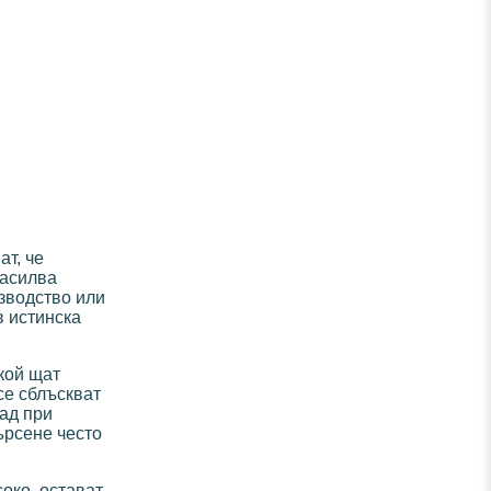
ат, че
засилва
изводство или
в истинска
кой щат
се сблъскват
ад при
ърсене често
око, остават