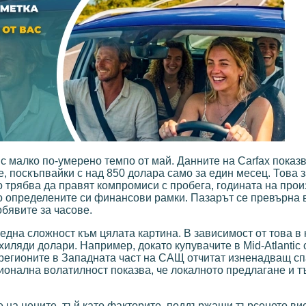
 малко по-умерено темпо от май. Данните на Carfax показв
, поскъпвайки с над 850 долара само за един месец. Това 
о трябва да правят компромиси с пробега, годината на про
о определените си финансови рамки. Пазарът се превърна 
обявите за часове.
дна сложност към цялата картина. В зависимост от това в 
хиляди долари. Например, докато купувачите в Mid-Atlantic 
регионите в Западната част на САЩ отчитат изненадващ сп
ионална волатилност показва, че локалното предлагане и т
 на цените, тъй като факторите, поддържащи търсенето вис