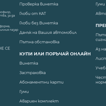
Проверка винетка
Гуми
шофьор,
Глоби от КАТ
Авт
ва, за да
Глоби без Винетка
ПРЕ
форма,
илния пазар
Данък на Вашия автомобил
.
Пъти
сигн
Пътна обстановка
НЕ СЕ
Аз н
КУПИ ИЛИ ПОРЪЧАЙ ОНЛАЙН
Лист
Винетка
Учеб
Застраховка
Чест
Абонаментни карти
норм
Гуми
Авариен комплект