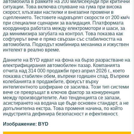
автомобила в рамките на 200 милисекунди при критични
ситуации. Това включва спукване на гума при висока
скорост, хлъзгави настилки и внезапни промени в
сцеплението. Тестовете надхвърлят скорости от 200 км/ч
при специални сценарии за валидация. Платформата
координира работата между електромотори и шаси, за
да минимизира загубата на контрол. Това показва как
софтуерът вече е пряко свързан със стабилността на
автомобила. Подходът комбинира механика и изкуствен
интелект в реално време.
Данните на BYD идват на фона на бързо разрастване на
електрифицирания автомобилен пазар. Компанията
отчита над 314 000 продажби през април 2026 г., което
показва стабилен обем, въпреки годишен спад. Въпреки
колебанията в продажбите, фокусът върху
интелигентното шофиране се засилва. Този тип системи
вече се превръщат в ключов фактор за конкуренция
между производителите. Ако тенденцията се запази,
асистирането на водача ще бъде основен стандарт, а не
допълнителна екстра. Това променя начина, по който
индустрията дефинира безопасност и ефективност.
Изображение: BYD