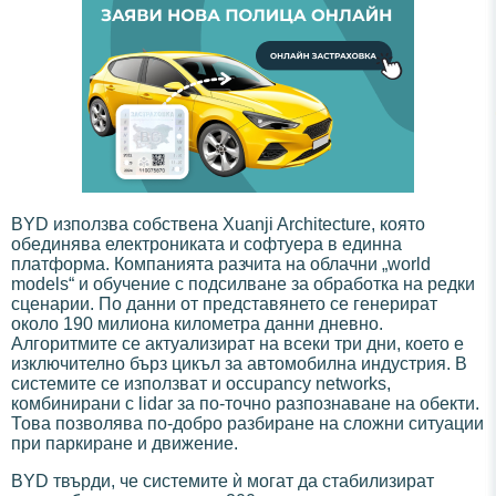
BYD използва собствена Xuanji Architecture, която
обединява електрониката и софтуера в единна
платформа. Компанията разчита на облачни „world
models“ и обучение с подсилване за обработка на редки
сценарии. По данни от представянето се генерират
около 190 милиона километра данни дневно.
Алгоритмите се актуализират на всеки три дни, което е
изключително бърз цикъл за автомобилна индустрия. В
системите се използват и occupancy networks,
комбинирани с lidar за по-точно разпознаване на обекти.
Това позволява по-добро разбиране на сложни ситуации
при паркиране и движение.
BYD твърди, че системите ѝ могат да стабилизират