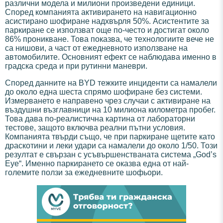
различни модела и милиони произведени единици.
Според компанията активирането на навигационно
асистирано шофиране надхвърля 50%. Асистентите за
паркиране се използват още по-често и достигат около
86% проникване. Това показва, че технологиите вече не
са нишови, а част от ежедневното използване на
автомобилите. Основният ефект се наблюдава именно в
градска среда и при рутинни маневри.
Според данните на BYD тежките инциденти са намалели
до около една шеста спрямо шофиране без системи.
Измерването е направено чрез случаи с активиране на
въздушни възглавници на 10 милиона километра пробег.
Това дава по-реалистична картина от лабораторни
тестове, защото включва реални пътни условия.
Компанията твърди също, че при паркиране щетите като
драскотини и леки удари са намалели до около 1/50. Този
резултат е свързан с усъвършенстваната система „God’s
Eye“. Именно паркирането се оказва една от най-
големите ползи за ежедневните шофьори.