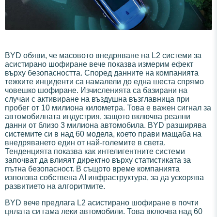
BYD обяви, че масовото внедряване на L2 системи за
асистирано шофиране вече показва измерим ефект
върху безопасността. Според данните на компанията
тежките инциденти са намалели до една шеста спрямо
човешко шофиране. Изчисленията са базирани на
случаи с активиране на въздушна възглавница при
пробег от 10 милиона километра. Това е важен сигнал за
автомобилната индустрия, защото включва реални
данни от близо 3 милиона автомобила. BYD разширява
системите си в над 60 модела, което прави мащаба на
внедряването един от най-големите в света.
Тенденцията показва как интелигентните системи
започват да влияят директно върху статистиката за
пътна безопасност. В същото време компанията
използва собствена AI инфраструктура, за да ускорява
развитието на алгоритмите.
BYD вече предлага L2 асистирано шофиране в почти
цялата си гама леки автомобили. Това включва над 60