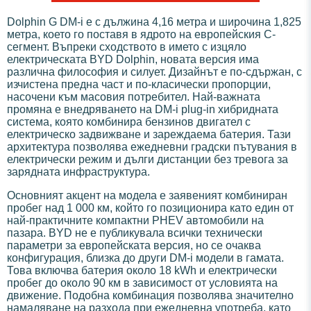
Dolphin G DM-i е с дължина 4,16 метра и широчина 1,825
метра, което го поставя в ядрото на европейския C-
сегмент. Въпреки сходството в името с изцяло
електрическата BYD Dolphin, новата версия има
различна философия и силует. Дизайнът е по-сдържан, с
изчистена предна част и по-класически пропорции,
насочени към масовия потребител. Най-важната
промяна е внедряването на DM-i plug-in хибридната
система, която комбинира бензинов двигател с
електрическо задвижване и зареждаема батерия. Тази
архитектура позволява ежедневни градски пътувания в
електрически режим и дълги дистанции без тревога за
зарядната инфраструктура.
Основният акцент на модела е заявеният комбиниран
пробег над 1 000 км, който го позиционира като един от
най-практичните компактни PHEV автомобили на
пазара. BYD не е публикувала всички технически
параметри за европейската версия, но се очаква
конфигурация, близка до други DM-i модели в гамата.
Това включва батерия около 18 kWh и електрически
пробег до около 90 км в зависимост от условията на
движение. Подобна комбинация позволява значително
намаляване на разхода при ежедневна употреба, като