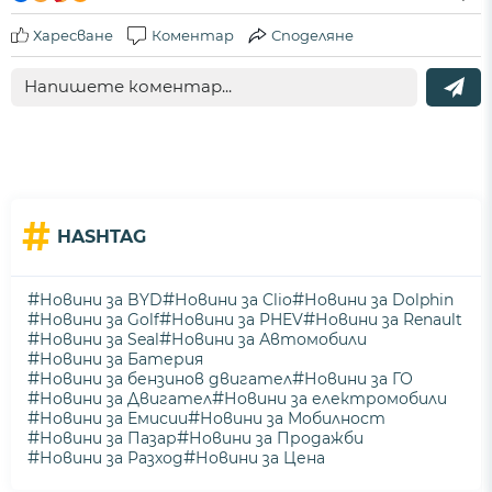
Харесване
Коментар
Споделяне
#
HASHTAG
#
#
#
Новини за BYD
Новини за Clio
Новини за Dolphin
#
#
#
Новини за Golf
Новини за PHEV
Новини за Renault
#
#
Новини за Seal
Новини за Автомобили
#
Новини за Батерия
#
#
Новини за бензинов двигател
Новини за ГО
#
#
Новини за Двигател
Новини за електромобили
#
#
Новини за Емисии
Новини за Мобилност
#
#
Новини за Пазар
Новини за Продажби
#
#
Новини за Разход
Новини за Цена