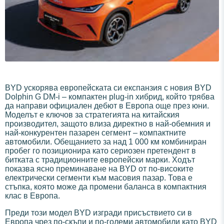
BYD ускорява европейската си експанзия с новия BYD
Dolphin G DM-i – компактен plug-in хибрид, който трябва
да направи официален дебют в Европа още през юни.
Моделът е ключов за стратегията на китайския
производител, защото влиза директно в най-обемния и
най-конкурентен пазарен сегмент – компактните
автомобили. Обещанието за над 1 000 км комбиниран
пробег го позиционира като сериозен претендент в
битката с традиционните европейски марки. Ходът
показва ясно преминаване на BYD от по-високите
електрически сегменти към масовия пазар. Това е
стъпка, която може да промени баланса в компактния
клас в Европа.
Преди този модел BYD изгради присъствието си в
Европа чрез по-скъпи и по-големи автомобили като BYD