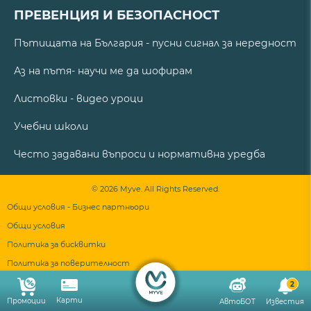
ПРЕВЕНЦИЯ И БЕЗОПАСНОСТ
Пътищата на България - пусни сигнал за нередност
Аз на пътя- научи ме да шофирам
Листовки - видео уроци
Учебни школи
Често задавани въпроси и нормативна уредба
© 2026 Myve. All Rights Reserved.
Общи условия - Бизнес партньори
Общи условия
Политика за бисквитки
Политика за поверителност
2
Карти
Промоции
АвтоБОТ
Известия