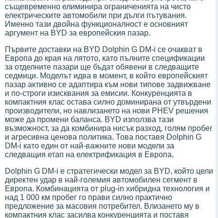
същевременно елиминира ограниченията на чисто
електрическите автомобили при дълги пътувания.
Именно тази двойна функционалност е основният
аргумент на BYD за европейския пазар.
Първите доставки на BYD Dolphin G DM-i се очакват в
Европа до края на лятото, като пълните спецификации
за отделните пазари ще бъдат обявени в следващите
седмици. Моделът идва в момент, в който европейският
пазар активно се адаптира към нови типове задвижване
и по-строги изисквания за емисии. Конкуренцията в
компактния клас остава силно доминирана от утвърдени
производители, но навлизането на нови PHEV решения
може да промени баланса. BYD използва тази
възможност, за да комбинира нисък разход, голям пробег
и агресивна ценова политика. Това поставя Dolphin G
DM-i като един от най-важните нови модели за
следващия етап на електрификация в Европа.
Dolphin G DM-i е стратегически модел за BYD, който цели
директен удар в най-големия автомобилен сегмент в
Европа. Комбинацията от plug-in хибридна технология и
над 1 000 км пробег го прави силно практично
предложение за масовия потребител. Влизането му в
компактния клас засилва конкуренцията и поставя