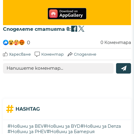
Споделете статията в:
0
0
Коментара
Харесване
Коментар
Споделяне
#
HASHTAG
#
#
#
Новини за BEV
Новини за BYD
Новини за Denza
#
#
Новини за PHEV
Новини за Батерия