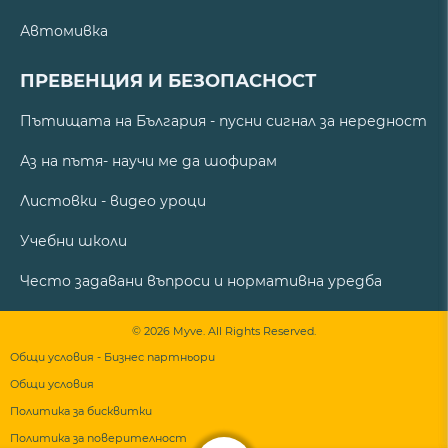
Автомивка
ПРЕВЕНЦИЯ И БЕЗОПАСНОСТ
Пътищата на България - пусни сигнал за нередност
Аз на пътя- научи ме да шофирам
Листовки - видео уроци
Учебни школи
Често задавани въпроси и нормативна уредба
© 2026 Myve. All Rights Reserved.
Общи условия - Бизнес партньори
Общи условия
Политика за бисквитки
Политика за поверителност