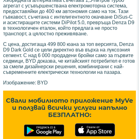
Хибридната алтернатива съчетава 1,5-литров турбо
агрегат с усъвършенствана електромоторна система,
предоставяйки до 400 км автономия само на ток. Тази
гъвкавост, съчетана с интелигентното окачване DiSus-C
и асистиращите системи DiPilot 5.0, превръща Denza D9
в технологичен еталон, който предлага не просто
транспорт, а цялостно преживяване.
С цена, достигаща 499 800 юана за топ версията, Denza
D9 Dark Gold се цели директно във върха на луксозния
сегмент. С над 6 000 продадени бройки само за първите
седмици, BYD доказва, че китайският потребител е готов
за смели дизайнерски решения, комбинирани с най-
съвременните електрически технологии на пазара.
Изображение: BYD
Свали мобилното приложение MyVe
и ползвай всички услуги напълно
БЕЗПЛАТНО: