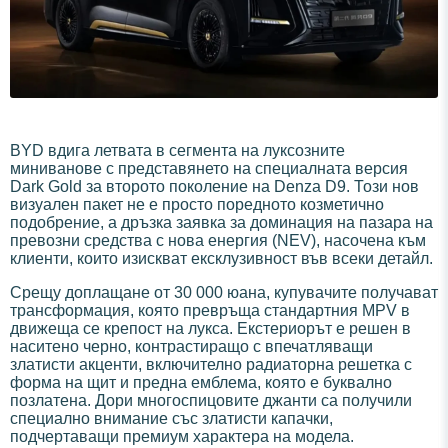
BYD вдига летвата в сегмента на луксозните
миниванове с представянето на специалната версия
Dark Gold за второто поколение на Denza D9. Този нов
визуален пакет не е просто поредното козметично
подобрение, а дръзка заявка за доминация на пазара на
превозни средства с нова енергия (NEV), насочена към
клиенти, които изискват ексклузивност във всеки детайл.
Срещу доплащане от 30 000 юана, купувачите получават
трансформация, която превръща стандартния MPV в
движеща се крепост на лукса. Екстериорът е решен в
наситено черно, контрастиращо с впечатляващи
златисти акценти, включително радиаторна решетка с
форма на щит и предна емблема, която е буквално
позлатена. Дори многоспицовите джанти са получили
специално внимание със златисти капачки,
подчертаващи премиум характера на модела.