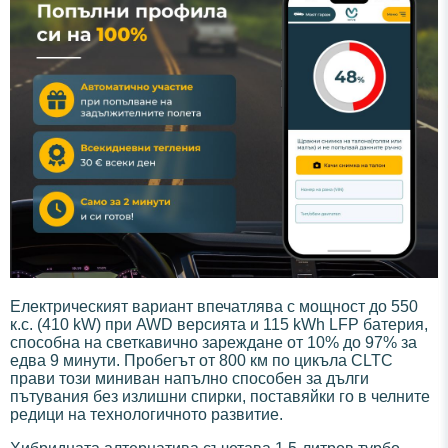
Електрическият вариант впечатлява с мощност до 550
к.с. (410 kW) при AWD версията и 115 kWh LFP батерия,
способна на светкавично зареждане от 10% до 97% за
едва 9 минути. Пробегът от 800 км по цикъла CLTC
прави този миниван напълно способен за дълги
пътувания без излишни спирки, поставяйки го в челните
редици на технологичното развитие.